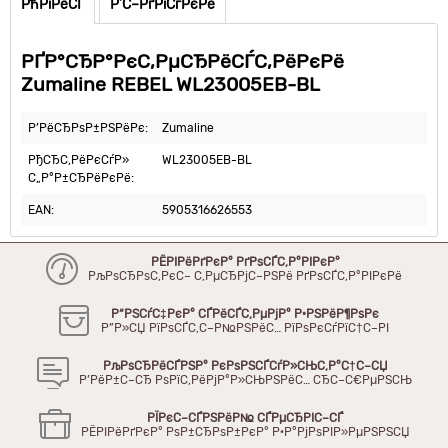
РћРїРёСЃ
Р’С–РґРіСѓРєРё
РҐР°СЂР°РєС‚РµСЂРёСЃС‚РёРєРё
Zumaline REBEL WL23005EB-BL
Р’РёСЂРѕР±РЅРёРє:
Zumaline
РђСЂС‚РёРєСѓР»
WL23005EB-BL
С„Р°Р±СЂРёРєРё:
EAN:
5905316626553
РЁРІРёРґРєР° РґРѕСЃС‚Р°РІРєР°
РљРѕСЂРѕС‚РєС– С‚РµСЂРјС–РЅРё РґРѕСЃС‚Р°РІРєРё
Р“РЅСѓС‡РєР° СЃРёСЃС‚РµРјР° Р·РЅРёР¶РѕРє
Р”Р»СЏ РїРѕСЃС‚С–Р№РЅРёС… РїРѕРєСѓРїС†С–РІ
РљРѕСЂРёСЃРЅР° РєРѕРЅСЃСѓР»СЊС‚Р°С†С–СЏ
Р’РёР±С–СЂ РѕРїС‚РёРјР°Р»СЊРЅРёС… СЂС–С€РµРЅСЊ
РЇРєС–СЃРЅРёР№ СЃРµСЂРІС–СЃ
РЁРІРёРґРєР° РѕР±СЂРѕР±РєР° Р·Р°РјРѕРІР»РµРЅРЅСЏ