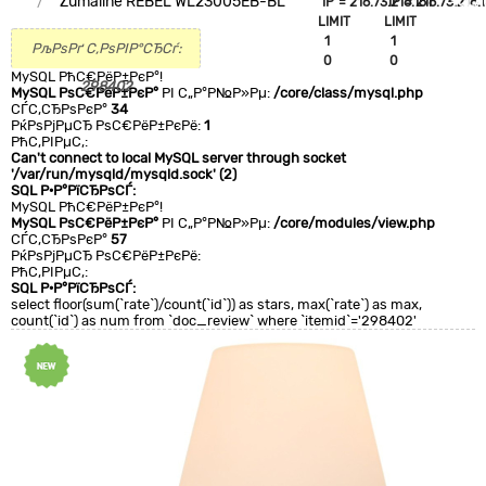
Zumaline REBEL WL23005EB-BL
`IP`='216.73.216.151'
`IP`='216.73.216.1
+CLA
LIMIT
LIMIT
0
1
1
РљРѕРґ С‚РѕРІР°СЂСѓ:
0
0
MySQL РћС€РёР±РєР°!
298402
MySQL РѕС€РёР±РєР°
РІ С„Р°Р№Р»Рµ:
/core/class/mysql.php
СЃС‚СЂРѕРєР°
34
РќРѕРјРµСЂ РѕС€РёР±РєРё:
1
РћС‚РІРµС‚:
Can't connect to local MySQL server through socket
'/var/run/mysqld/mysqld.sock' (2)
SQL Р·Р°РїСЂРѕСЃ:
MySQL РћС€РёР±РєР°!
MySQL РѕС€РёР±РєР°
РІ С„Р°Р№Р»Рµ:
/core/modules/view.php
СЃС‚СЂРѕРєР°
57
РќРѕРјРµСЂ РѕС€РёР±РєРё:
РћС‚РІРµС‚:
SQL Р·Р°РїСЂРѕСЃ:
select floor(sum(`rate`)/count(`id`)) as stars, max(`rate`) as max,
count(`id`) as num from `doc_review` where `itemid`='298402'