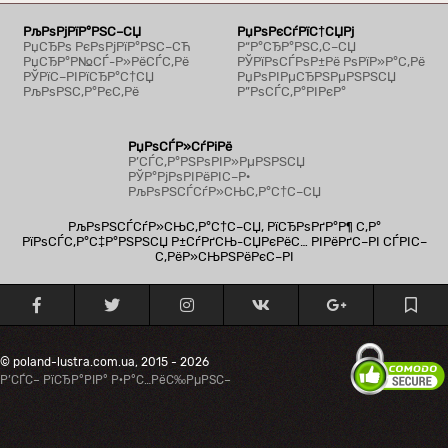
РљРѕРјРїР°РЅС–СЏ
РџРѕРєСѓРїС†СЏРј
РџСЂРѕ РєРѕРјРїР°РЅС–СЋ
Р“Р°СЂР°РЅС‚С–СЏ
РџСЂР°Р№СЃ-Р»РёСЃС‚Рё
РЎРїРѕСЃРѕР±Рё РѕРїР»Р°С‚Рё
РЎРїС–РІРїСЂР°С†СЏ
РџРѕРІРµСЂРЅРµРЅРЅСЏ
РљРѕРЅС‚Р°РєС‚Рё
Р”РѕСЃС‚Р°РІРєР°
РџРѕСЃР»СѓРіРё
Р’СЃС‚Р°РЅРѕРІР»РµРЅРЅСЏ
РЎР°РјРѕРІРёРІС–Р·
РљРѕРЅСЃСѓР»СЊС‚Р°С†С–СЏ
РљРѕРЅСЃСѓР»СЊС‚Р°С†С–СЏ, РїСЂРѕРґР°Р¶ С‚Р°
РїРѕСЃС‚Р°С‡Р°РЅРЅСЏ Р±СѓРґСЊ-СЏРєРёС… РІРёРґС–РІ СЃРІС–
С‚РёР»СЊРЅРёРєС–РІ
© poland-lustra.com.ua, 2015 - 2026
Р’СЃС– РїСЂР°РІР° Р·Р°С…РёС‰РµРЅС–