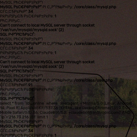
MySQL РћС€РёР±РєР°!
MySQL РѕС€РёР±РєР°
РІ С„Р°Р№Р»Рµ:
/core/class/mysql.php
СЃС‚СЂРѕРєР°
34
РќРѕРјРµСЂ РѕС€РёР±РєРё:
1
РћС‚РІРµС‚:
Can't connect to local MySQL server through socket
'/var/run/mysqld/mysqld.sock' (2)
SQL Р·Р°РїСЂРѕСЃ:
MySQL РћС€РёР±РєР°!
MySQL РѕС€РёР±РєР°
РІ С„Р°Р№Р»Рµ:
/core/class/mysql.php
СЃС‚СЂРѕРєР°
34
РќРѕРјРµСЂ РѕС€РёР±РєРё:
1
РћС‚РІРµС‚:
Can't connect to local MySQL server through socket
'/var/run/mysqld/mysqld.sock' (2)
SQL Р·Р°РїСЂРѕСЃ:
MySQL РћС€РёР±РєР°!
MySQL РѕС€РёР±РєР°
РІ С„Р°Р№Р»Рµ:
/core/class/user.php
СЃС‚СЂРѕРєР°
91
РќРѕРјРµСЂ РѕС€РёР±РєРё:
РћС‚РІРµС‚:
SQL Р·Р°РїСЂРѕСЃ:
select * from `lib_online` where `useragent`='Mozilla/5.0 (Linux; Android
14; Pixel 8) AppleWebKit/537.36 (KHTML, like Gecko) Chrome/131.0.0.0
Mobile Safari/537.36; ClaudeBot/1.0; +claudebot@anthropic.com)' AND
`ip`='216.73.216.151' limit 1
MySQL РћС€РёР±РєР°!
MySQL РѕС€РёР±РєР°
РІ С„Р°Р№Р»Рµ:
/core/class/mysql.php
СЃС‚СЂРѕРєР°
34
РќРѕРјРµСЂ РѕС€РёР±РєРё:
1