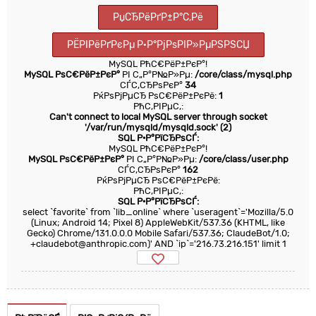
РџСЂРёРґР±Р°С‚Рё
РЁРІРёРґРєРµ Р·Р°РјРѕРІР»РµРЅРЅСЏ
MySQL РћС€РёР±РєР°!
MySQL РѕС€РёР±РєР°
РІ С„Р°Р№Р»Рµ:
/core/class/mysql.php
СЃС‚СЂРѕРєР°
34
РќРѕРјРµСЂ РѕС€РёР±РєРё:
1
РћС‚РІРµС‚:
Can't connect to local MySQL server through socket
'/var/run/mysqld/mysqld.sock' (2)
SQL Р·Р°РїСЂРѕСЃ:
MySQL РћС€РёР±РєР°!
MySQL РѕС€РёР±РєР°
РІ С„Р°Р№Р»Рµ:
/core/class/user.php
СЃС‚СЂРѕРєР°
162
РќРѕРјРµСЂ РѕС€РёР±РєРё:
РћС‚РІРµС‚:
SQL Р·Р°РїСЂРѕСЃ:
select `favorite` from `lib_online` where `useragent`='Mozilla/5.0
(Linux; Android 14; Pixel 8) AppleWebKit/537.36 (KHTML, like
Gecko) Chrome/131.0.0.0 Mobile Safari/537.36; ClaudeBot/1.0;
+claudebot@anthropic.com)' AND `ip`='216.73.216.151' limit 1