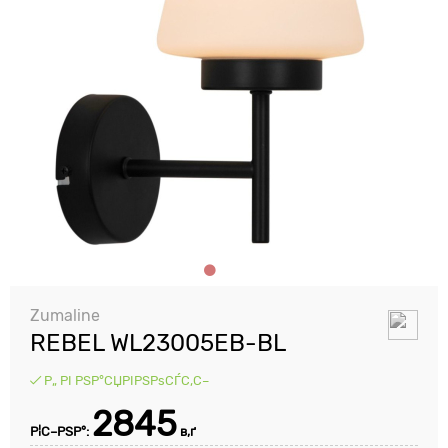
Zumaline
REBEL WL23005EB-BL
Р„ РІ РЅР°СЏРІРЅРѕСЃС‚С–
2845
Р¦С–РЅР°:
в‚ґ