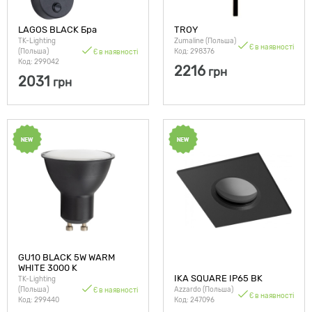
LAGOS BLACK Бра
TROY
TK-Lighting
Zumaline (Польша)
Є в наявності
(Польша)
Код: 298376
Є в наявності
Код: 299042
2216
грн
2031
грн
GU10 BLACK 5W WARM
WHITE 3000 K
IKA SQUARE IP65 BK
TK-Lighting
(Польша)
Azzardo (Польша)
Є в наявності
Є в наявності
Код: 299440
Код: 247096