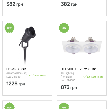
382
382
грн
грн
EDVARD DGR
JET WHITE EYE 2* GU10
Azzardo (Польша)
TK-Lighting
Є в наявності
Код: 247359
(Польша)
Є в наявності
Код: 294883
1228
грн
873
грн