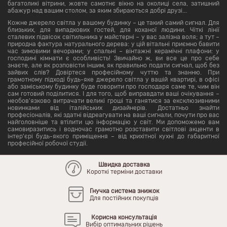
багатоликі вітрини, жовте самотнє вікно на околиці села, затишний
абажур над вашим столом, за яким збираються добрі друзі...
Кожне джерело світла у вашому будинку – це такий самий сигнал. Для
близьких, для випадкових гостей, для коханої людини. Чіткі лінії
сталевих підвісок світильника у майстерні – у вас залізна воля; а тут –
природна фактура натурального дерева: у цій вітальні приємно бавити
час зимовими вечорами; у спальні – вінтажні керамічні плафони: у
господині кімнати є особливість! Звичайно ж, ви все це про себе
знаєте, але як розповісти іншим, як правильно подати сигнал, щоб без
зайвих слів? Довіртеся професійному чуттю та знанню. При
грамотному підході будь-яке джерело світла у вашій квартирі, в офісі
або заміському будинку буде говорити про господаря саме те, чим він
сам готовий поділитися. І для того, щоб виправдати ваші очікування –
необов'язково витрачати великі гроші та ганятися за ексклюзивними
новинками від італійських дизайнерів. Достатньо знайти
професіоналів, які здатні відреагувати на ваші сигнали, почути про вас
найголовніше та втілити цю інформацію у світ. Ми допоможемо вам
самовиразитись і водночас грамотно розставити світлові акценти в
інтер'єрі будь-якого приміщення – від крихітної кухні до габаритної
професійної робочої студії.
Швидка доставка
Короткі терміни доставки
Гнучка система знижок
Для постійних покупців
Корисна консультація
Вибір оптимальних рішень