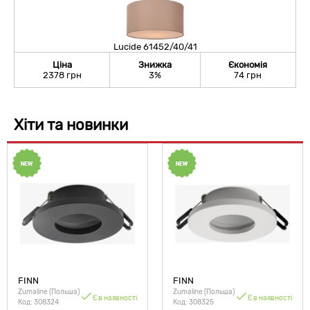
Lucide 61452/40/41
Ціна
Знижка
Єкономія
2378 грн
3%
74 грн
Хіти та новинки
FINN
FINN
Zumaline (Польша)
Zumaline (Польша)
Є в наявності
Є в наявності
Код: 308324
Код: 308325