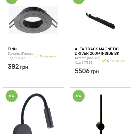
FINN
ALFA TRACK MAGNETIC
DRIVER 200W INSIDE BK
Zumaline (Польша)
Є в наявності
Код: 308326
Azzardo (Польша)
Є в наявності
Код: 247525
382
грн
5506
грн