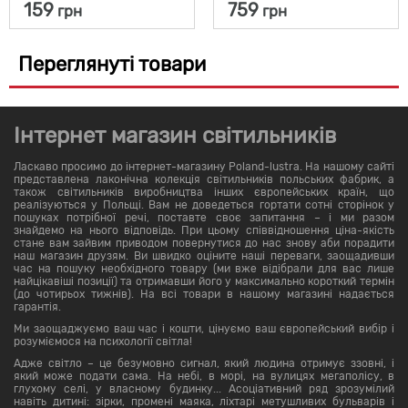
159
759
грн
грн
Переглянуті товари
Інтернет магазин світильників
Ласкаво просимо до інтернет-магазину Poland-lustra. На нашому сайті
представлена ​​лаконічна колекція світильників польських фабрик, а
також світильників виробництва інших європейських країн, що
реалізуються у Польщі. Вам не доведеться гортати сотні сторінок у
пошуках потрібної речі, поставте своє запитання – і ми разом
знайдемо на нього відповідь. При цьому співвідношення ціна-якість
стане вам зайвим приводом повернутися до нас знову аби порадити
наш магазин друзям. Ви швидко оціните наші переваги, заощадивши
час на пошуку необхідного товару (ми вже відібрали для вас лише
найцікавіші позиції) та отримавши його у максимально короткий термін
(до чотирьох тижнів). На всі товари в нашому магазині надається
гарантія.
Ми заощаджуємо ваш час і кошти, цінуємо ваш європейський вибір і
розуміємося на психології світла!
Адже світло – це безумовно сигнал, який людина отримує ззовні, і
який може подати сама. На небі, в морі, на вулицях мегаполісу, в
глухому селі, у власному будинку... Асоціативний ряд зрозумілий
навіть дитині: зірки, промені маяка, ліхтарі метушливих бульварів і