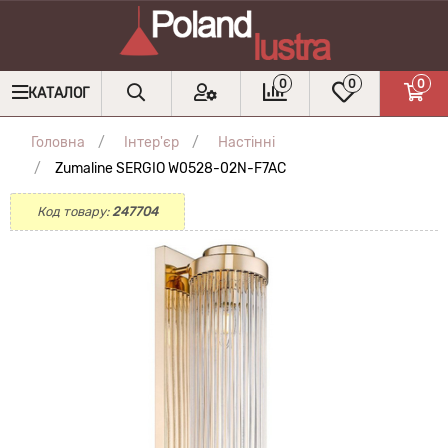
0
0
0
КАТАЛОГ
Головна
Інтер'єр
Настінні
Zumaline SERGIO W0528-02N-F7AC
Код товару:
247704