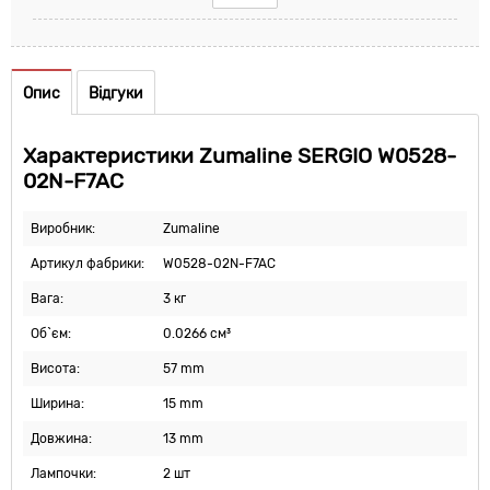
Опис
Відгуки
Характеристики Zumaline SERGIO W0528-
02N-F7AC
Виробник:
Zumaline
Артикул фабрики:
W0528-02N-F7AC
Вага:
3 кг
Об`єм:
0.0266 см³
Висота:
57 mm
Ширина:
15 mm
Довжина:
13 mm
Лампочки:
2 шт