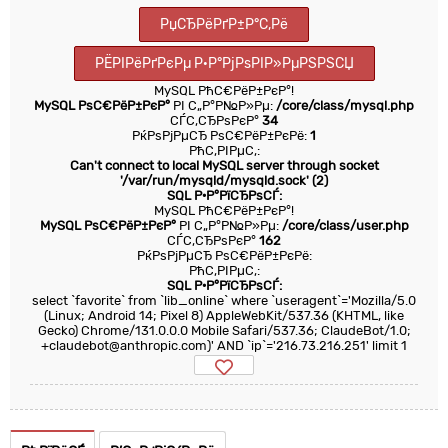
РџСЂРёРґР±Р°С‚Рё
РЁРІРёРґРєРµ Р·Р°РјРѕРІР»РµРЅРЅСЏ
MySQL РћС€РёР±РєР°!
MySQL РѕС€РёР±РєР°
РІ С„Р°Р№Р»Рµ:
/core/class/mysql.php
СЃС‚СЂРѕРєР°
34
РќРѕРјРµСЂ РѕС€РёР±РєРё:
1
РћС‚РІРµС‚:
Can't connect to local MySQL server through socket
'/var/run/mysqld/mysqld.sock' (2)
SQL Р·Р°РїСЂРѕСЃ:
MySQL РћС€РёР±РєР°!
MySQL РѕС€РёР±РєР°
РІ С„Р°Р№Р»Рµ:
/core/class/user.php
СЃС‚СЂРѕРєР°
162
РќРѕРјРµСЂ РѕС€РёР±РєРё:
РћС‚РІРµС‚:
SQL Р·Р°РїСЂРѕСЃ:
select `favorite` from `lib_online` where `useragent`='Mozilla/5.0
(Linux; Android 14; Pixel 8) AppleWebKit/537.36 (KHTML, like
Gecko) Chrome/131.0.0.0 Mobile Safari/537.36; ClaudeBot/1.0;
+claudebot@anthropic.com)' AND `ip`='216.73.216.251' limit 1