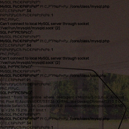
MySQL РћС€РёР±РєР°!
MySQL РѕС€РёР±РєР°
РІ С„Р°Р№Р»Рµ:
/core/class/mysql.php
СЃС‚СЂРѕРєР°
34
РќРѕРјРµСЂ РѕС€РёР±РєРё:
1
РћС‚РІРµС‚:
Can't connect to local MySQL server through socket
'/var/run/mysqld/mysqld.sock' (2)
SQL Р·Р°РїСЂРѕСЃ:
MySQL РћС€РёР±РєР°!
MySQL РѕС€РёР±РєР°
РІ С„Р°Р№Р»Рµ:
/core/class/mysql.php
СЃС‚СЂРѕРєР°
34
РќРѕРјРµСЂ РѕС€РёР±РєРё:
1
РћС‚РІРµС‚:
Can't connect to local MySQL server through socket
'/var/run/mysqld/mysqld.sock' (2)
SQL Р·Р°РїСЂРѕСЃ:
MySQL РћС€РёР±РєР°!
MySQL РѕС€РёР±РєР°
РІ С„Р°Р№Р»Рµ:
/core/class/user.php
СЃС‚СЂРѕРєР°
91
РќРѕРјРµСЂ РѕС€РёР±РєРё:
РћС‚РІРµС‚:
SQL Р·Р°РїСЂРѕСЃ:
select * from `lib_online` where `useragent`='Mozilla/5.0 (Linux; Android
14; Pixel 8) AppleWebKit/537.36 (KHTML, like Gecko) Chrome/131.0.0.0
Mobile Safari/537.36; ClaudeBot/1.0; +claudebot@anthropic.com)' AND
`ip`='216.73.216.251' limit 1
MySQL РћС€РёР±РєР°!
MySQL РѕС€РёР±РєР°
РІ С„Р°Р№Р»Рµ:
/core/class/mysql.php
СЃС‚СЂРѕРєР°
34
РќРѕРјРµСЂ РѕС€РёР±РєРё:
1