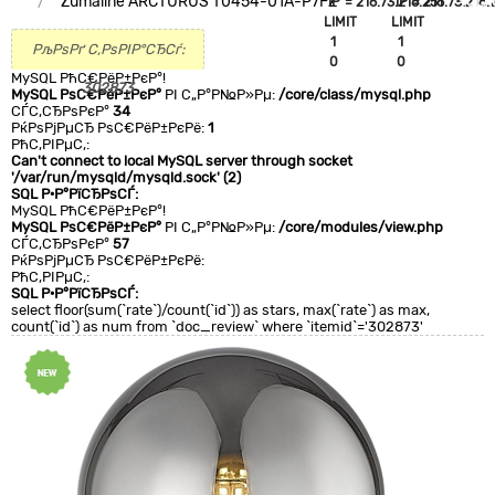
Zumaline ARCTURUS T0454-01A-P7FZ
`IP`='216.73.216.251'
`IP`='216.73.216.
+CLA
LIMIT
LIMIT
0
1
1
РљРѕРґ С‚РѕРІР°СЂСѓ:
0
0
MySQL РћС€РёР±РєР°!
302873
MySQL РѕС€РёР±РєР°
РІ С„Р°Р№Р»Рµ:
/core/class/mysql.php
СЃС‚СЂРѕРєР°
34
РќРѕРјРµСЂ РѕС€РёР±РєРё:
1
РћС‚РІРµС‚:
Can't connect to local MySQL server through socket
'/var/run/mysqld/mysqld.sock' (2)
SQL Р·Р°РїСЂРѕСЃ:
MySQL РћС€РёР±РєР°!
MySQL РѕС€РёР±РєР°
РІ С„Р°Р№Р»Рµ:
/core/modules/view.php
СЃС‚СЂРѕРєР°
57
РќРѕРјРµСЂ РѕС€РёР±РєРё:
РћС‚РІРµС‚:
SQL Р·Р°РїСЂРѕСЃ:
select floor(sum(`rate`)/count(`id`)) as stars, max(`rate`) as max,
count(`id`) as num from `doc_review` where `itemid`='302873'