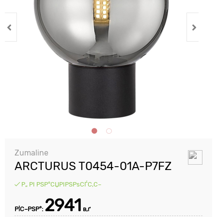
Zumaline
ARCTURUS T0454-01A-P7FZ
Р„ РІ РЅР°СЏРІРЅРѕСЃС‚С–
2941
Р¦С–РЅР°:
в‚ґ