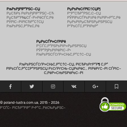
РљРѕРјРїР°РЅС–СЏ
РџРѕРєСѓРїС†СЏРј
РџСЂРѕ РєРѕРјРїР°РЅС–СЋ
Р“Р°СЂР°РЅС‚С–СЏ
РџСЂР°Р№СЃ-Р»РёСЃС‚Рё
РЎРїРѕСЃРѕР±Рё РѕРїР»Р°С‚Рё
РЎРїС–РІРїСЂР°С†СЏ
РџРѕРІРµСЂРЅРµРЅРЅСЏ
РљРѕРЅС‚Р°РєС‚Рё
Р”РѕСЃС‚Р°РІРєР°
РџРѕСЃР»СѓРіРё
Р’СЃС‚Р°РЅРѕРІР»РµРЅРЅСЏ
РЎР°РјРѕРІРёРІС–Р·
РљРѕРЅСЃСѓР»СЊС‚Р°С†С–СЏ
РљРѕРЅСЃСѓР»СЊС‚Р°С†С–СЏ, РїСЂРѕРґР°Р¶ С‚Р°
РїРѕСЃС‚Р°С‡Р°РЅРЅСЏ Р±СѓРґСЊ-СЏРєРёС… РІРёРґС–РІ СЃРІС–
С‚РёР»СЊРЅРёРєС–РІ
© poland-lustra.com.ua, 2015 - 2026
Р’СЃС– РїСЂР°РІР° Р·Р°С…РёС‰РµРЅС–