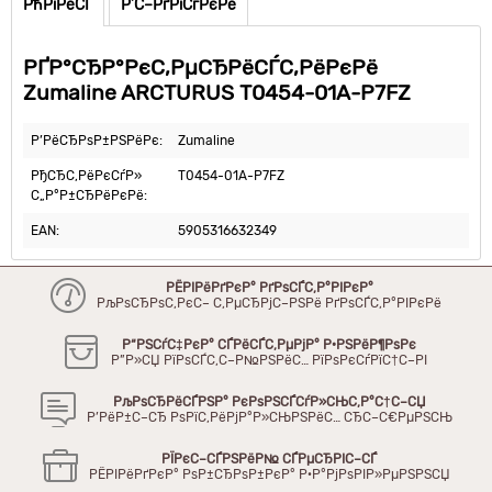
РћРїРёСЃ
Р’С–РґРіСѓРєРё
РҐР°СЂР°РєС‚РµСЂРёСЃС‚РёРєРё
Zumaline ARCTURUS T0454-01A-P7FZ
Р’РёСЂРѕР±РЅРёРє:
Zumaline
РђСЂС‚РёРєСѓР»
T0454-01A-P7FZ
С„Р°Р±СЂРёРєРё:
EAN:
5905316632349
РЁРІРёРґРєР° РґРѕСЃС‚Р°РІРєР°
РљРѕСЂРѕС‚РєС– С‚РµСЂРјС–РЅРё РґРѕСЃС‚Р°РІРєРё
Р“РЅСѓС‡РєР° СЃРёСЃС‚РµРјР° Р·РЅРёР¶РѕРє
Р”Р»СЏ РїРѕСЃС‚С–Р№РЅРёС… РїРѕРєСѓРїС†С–РІ
РљРѕСЂРёСЃРЅР° РєРѕРЅСЃСѓР»СЊС‚Р°С†С–СЏ
Р’РёР±С–СЂ РѕРїС‚РёРјР°Р»СЊРЅРёС… СЂС–С€РµРЅСЊ
РЇРєС–СЃРЅРёР№ СЃРµСЂРІС–СЃ
РЁРІРёРґРєР° РѕР±СЂРѕР±РєР° Р·Р°РјРѕРІР»РµРЅРЅСЏ