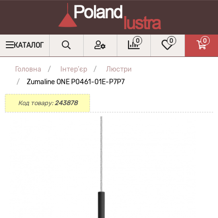
0
0
0
КАТАЛОГ
Головна
Інтер'єр
Люстри
Zumaline ONE P0461-01E-P7P7
Код товару:
243878