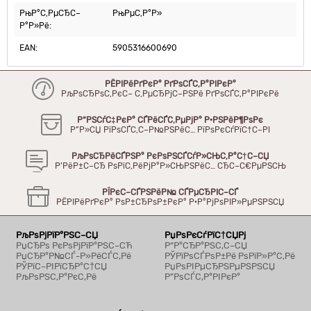
РњР°С‚РµСЂС–
РњРµС‚Р°Р»
Р°Р»Рё:
EAN:
5905316600690
РЁРІРёРґРєР° РґРѕСЃС‚Р°РІРєР°
РљРѕСЂРѕС‚РєС– С‚РµСЂРјС–РЅРё РґРѕСЃС‚Р°РІРєРё
Р“РЅСѓС‡РєР° СЃРёСЃС‚РµРјР° Р·РЅРёР¶РѕРє
Р”Р»СЏ РїРѕСЃС‚С–Р№РЅРёС… РїРѕРєСѓРїС†С–РІ
РљРѕСЂРёСЃРЅР° РєРѕРЅСЃСѓР»СЊС‚Р°С†С–СЏ
Р’РёР±С–СЂ РѕРїС‚РёРјР°Р»СЊРЅРёС… СЂС–С€РµРЅСЊ
РЇРєС–СЃРЅРёР№ СЃРµСЂРІС–СЃ
РЁРІРёРґРєР° РѕР±СЂРѕР±РєР° Р·Р°РјРѕРІР»РµРЅРЅСЏ
РљРѕРјРїР°РЅС–СЏ
РџРѕРєСѓРїС†СЏРј
РџСЂРѕ РєРѕРјРїР°РЅС–СЋ
Р“Р°СЂР°РЅС‚С–СЏ
РџСЂР°Р№СЃ-Р»РёСЃС‚Рё
РЎРїРѕСЃРѕР±Рё РѕРїР»Р°С‚Рё
РЎРїС–РІРїСЂР°С†СЏ
РџРѕРІРµСЂРЅРµРЅРЅСЏ
РљРѕРЅС‚Р°РєС‚Рё
Р”РѕСЃС‚Р°РІРєР°