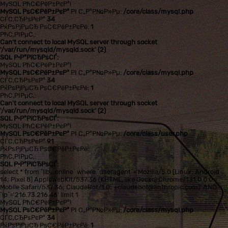
MySQL РћС€РёР±РєР°!
MySQL РѕС€РёР±РєР°
РІ С„Р°Р№Р»Рµ:
/core/class/mysql.php
СЃС‚СЂРѕРєР°
34
РќРѕРјРµСЂ РѕС€РёР±РєРё:
1
РћС‚РІРµС‚:
Can't connect to local MySQL server through socket
'/var/run/mysqld/mysqld.sock' (2)
SQL Р·Р°РїСЂРѕСЃ:
MySQL РћС€РёР±РєР°!
MySQL РѕС€РёР±РєР°
РІ С„Р°Р№Р»Рµ:
/core/class/mysql.php
СЃС‚СЂРѕРєР°
34
РќРѕРјРµСЂ РѕС€РёР±РєРё:
1
РћС‚РІРµС‚:
Can't connect to local MySQL server through socket
'/var/run/mysqld/mysqld.sock' (2)
SQL Р·Р°РїСЂРѕСЃ:
MySQL РћС€РёР±РєР°!
MySQL РѕС€РёР±РєР°
РІ С„Р°Р№Р»Рµ:
/core/class/user.php
СЃС‚СЂРѕРєР°
91
РќРѕРјРµСЂ РѕС€РёР±РєРё:
РћС‚РІРµС‚:
SQL Р·Р°РїСЂРѕСЃ:
select * from `lib_online` where `useragent`='Mozilla/5.0 (Linux; Android
14; Pixel 8) AppleWebKit/537.36 (KHTML, like Gecko) Chrome/131.0.0.0
Mobile Safari/537.36; ClaudeBot/1.0; +claudebot@anthropic.com)' AND
`ip`='216.73.216.46' limit 1
MySQL РћС€РёР±РєР°!
MySQL РѕС€РёР±РєР°
РІ С„Р°Р№Р»Рµ:
/core/class/mysql.php
СЃС‚СЂРѕРєР°
34
РќРѕРјРµСЂ РѕС€РёР±РєРё:
1