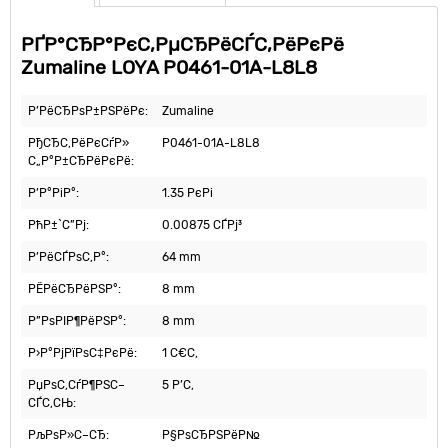
РҐР°СЂР°РєС‚РµСЂРёСЃС‚РёРєРё
Zumaline LOYA P0461-01A-L8L8
Р’РёСЂРѕР±РЅРёРє:
Zumaline
РђСЂС‚РёРєСѓР»
P0461-01A-L8L8
С„Р°Р±СЂРёРєРё:
Р’Р°РіР°:
1.35 РєРі
РћР±`С”Рј:
0.00875 СЃРј³
Р’РёСЃРѕС‚Р°:
64 mm
РЁРёСЂРёРЅР°:
8 mm
Р”РѕРІР¶РёРЅР°:
8 mm
Р›Р°РјРїРѕС‡РєРё:
1 С€С‚
РџРѕС‚СѓР¶РЅС–
5 Р’С‚
СЃС‚СЊ:
РљРѕР»С–СЂ:
Р§РѕСЂРЅРёР№