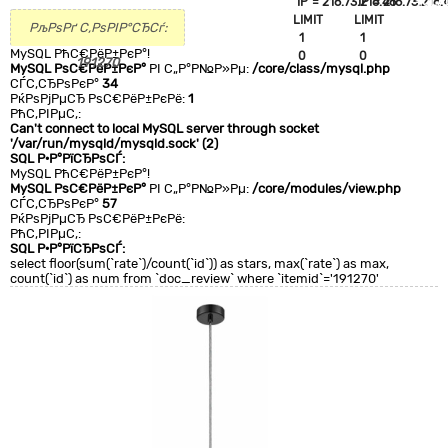
`IP`='216.73.216.46'
`IP`='216.73.216.
+CLA
LIMIT
LIMIT
0
РљРѕРґ С‚РѕРІР°СЂСѓ:
1
1
MySQL РћС€РёР±РєР°!
0
0
191270
MySQL РѕС€РёР±РєР°
РІ С„Р°Р№Р»Рµ:
/core/class/mysql.php
СЃС‚СЂРѕРєР°
34
РќРѕРјРµСЂ РѕС€РёР±РєРё:
1
РћС‚РІРµС‚:
Can't connect to local MySQL server through socket
'/var/run/mysqld/mysqld.sock' (2)
SQL Р·Р°РїСЂРѕСЃ:
MySQL РћС€РёР±РєР°!
MySQL РѕС€РёР±РєР°
РІ С„Р°Р№Р»Рµ:
/core/modules/view.php
СЃС‚СЂРѕРєР°
57
РќРѕРјРµСЂ РѕС€РёР±РєРё:
РћС‚РІРµС‚:
SQL Р·Р°РїСЂРѕСЃ:
select floor(sum(`rate`)/count(`id`)) as stars, max(`rate`) as max,
count(`id`) as num from `doc_review` where `itemid`='191270'