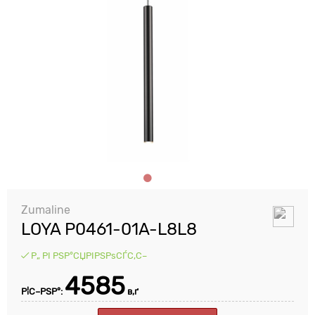
Zumaline
LOYA P0461-01A-L8L8
Р„ РІ РЅР°СЏРІРЅРѕСЃС‚С–
4585
Р¦С–РЅР°:
в‚ґ