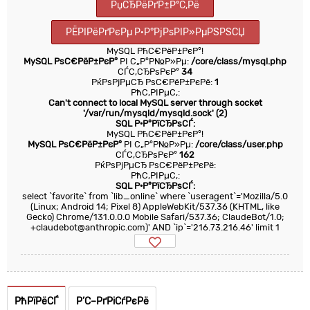
РџСЂРёРґР±Р°С‚Рё
РЁРІРёРґРєРµ Р·Р°РјРѕРІР»РµРЅРЅСЏ
MySQL РћС€РёР±РєР°!
MySQL РѕС€РёР±РєР°
РІ С„Р°Р№Р»Рµ:
/core/class/mysql.php
СЃС‚СЂРѕРєР°
34
РќРѕРјРµСЂ РѕС€РёР±РєРё:
1
РћС‚РІРµС‚:
Can't connect to local MySQL server through socket
'/var/run/mysqld/mysqld.sock' (2)
SQL Р·Р°РїСЂРѕСЃ:
MySQL РћС€РёР±РєР°!
MySQL РѕС€РёР±РєР°
РІ С„Р°Р№Р»Рµ:
/core/class/user.php
СЃС‚СЂРѕРєР°
162
РќРѕРјРµСЂ РѕС€РёР±РєРё:
РћС‚РІРµС‚:
SQL Р·Р°РїСЂРѕСЃ:
select `favorite` from `lib_online` where `useragent`='Mozilla/5.0
(Linux; Android 14; Pixel 8) AppleWebKit/537.36 (KHTML, like
Gecko) Chrome/131.0.0.0 Mobile Safari/537.36; ClaudeBot/1.0;
+claudebot@anthropic.com)' AND `ip`='216.73.216.46' limit 1
РћРїРёСЃ
Р’С–РґРіСѓРєРё