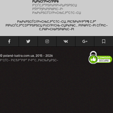
РџРѕСЃР»СѓРіРё
Р’СЃС‚Р°РЅРѕРІР»РµРЅРЅСЏ
РЎР°РјРѕРІРёРІС–Р·
РљРѕРЅСЃСѓР»СЊС‚Р°С†С–СЏ
РљРѕРЅСЃСѓР»СЊС‚Р°С†С–СЏ, РїСЂРѕРґР°Р¶ С‚Р°
РїРѕСЃС‚Р°С‡Р°РЅРЅСЏ Р±СѓРґСЊ-СЏРєРёС… РІРёРґС–РІ СЃРІС–
С‚РёР»СЊРЅРёРєС–РІ
© poland-lustra.com.ua, 2015 - 2026
Р’СЃС– РїСЂР°РІР° Р·Р°С…РёС‰РµРЅС–