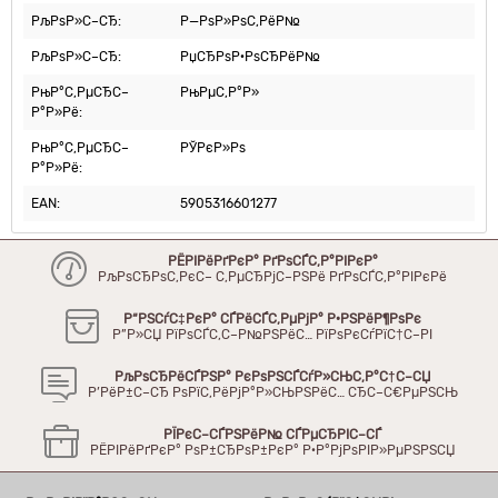
РљРѕР»С–СЂ:
Р—РѕР»РѕС‚РёР№
РљРѕР»С–СЂ:
РџСЂРѕР·РѕСЂРёР№
РњР°С‚РµСЂС–
РњРµС‚Р°Р»
Р°Р»Рё:
РњР°С‚РµСЂС–
РЎРєР»Рѕ
Р°Р»Рё:
EAN:
5905316601277
РЁРІРёРґРєР° РґРѕСЃС‚Р°РІРєР°
РљРѕСЂРѕС‚РєС– С‚РµСЂРјС–РЅРё РґРѕСЃС‚Р°РІРєРё
Р“РЅСѓС‡РєР° СЃРёСЃС‚РµРјР° Р·РЅРёР¶РѕРє
Р”Р»СЏ РїРѕСЃС‚С–Р№РЅРёС… РїРѕРєСѓРїС†С–РІ
РљРѕСЂРёСЃРЅР° РєРѕРЅСЃСѓР»СЊС‚Р°С†С–СЏ
Р’РёР±С–СЂ РѕРїС‚РёРјР°Р»СЊРЅРёС… СЂС–С€РµРЅСЊ
РЇРєС–СЃРЅРёР№ СЃРµСЂРІС–СЃ
РЁРІРёРґРєР° РѕР±СЂРѕР±РєР° Р·Р°РјРѕРІР»РµРЅРЅСЏ