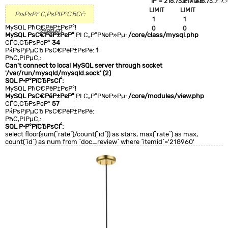
`IP`='216.73.217.143'
`IP`='216.73.217.1
+CLA
LIMIT
LIMIT
0
РљРѕРґ С‚РѕРІР°СЂСѓ:
1
1
MySQL РћС€РёР±РєР°!
0
0
218960
MySQL РѕС€РёР±РєР°
РІ С„Р°Р№Р»Рµ:
/core/class/mysql.php
СЃС‚СЂРѕРєР°
34
РќРѕРјРµСЂ РѕС€РёР±РєРё:
1
РћС‚РІРµС‚:
Can't connect to local MySQL server through socket
'/var/run/mysqld/mysqld.sock' (2)
SQL Р·Р°РїСЂРѕСЃ:
MySQL РћС€РёР±РєР°!
MySQL РѕС€РёР±РєР°
РІ С„Р°Р№Р»Рµ:
/core/modules/view.php
СЃС‚СЂРѕРєР°
57
РќРѕРјРµСЂ РѕС€РёР±РєРё:
РћС‚РІРµС‚:
SQL Р·Р°РїСЂРѕСЃ:
select floor(sum(`rate`)/count(`id`)) as stars, max(`rate`) as max,
count(`id`) as num from `doc_review` where `itemid`='218960'