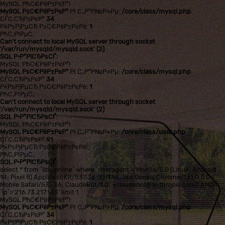
MySQL РћС€РёР±РєР°!
MySQL РѕС€РёР±РєР°
РІ С„Р°Р№Р»Рµ:
/core/class/mysql.php
СЃС‚СЂРѕРєР°
34
РќРѕРјРµСЂ РѕС€РёР±РєРё:
1
РћС‚РІРµС‚:
Can't connect to local MySQL server through socket
'/var/run/mysqld/mysqld.sock' (2)
SQL Р·Р°РїСЂРѕСЃ:
MySQL РћС€РёР±РєР°!
MySQL РѕС€РёР±РєР°
РІ С„Р°Р№Р»Рµ:
/core/class/mysql.php
СЃС‚СЂРѕРєР°
34
РќРѕРјРµСЂ РѕС€РёР±РєРё:
1
РћС‚РІРµС‚:
Can't connect to local MySQL server through socket
'/var/run/mysqld/mysqld.sock' (2)
SQL Р·Р°РїСЂРѕСЃ:
MySQL РћС€РёР±РєР°!
MySQL РѕС€РёР±РєР°
РІ С„Р°Р№Р»Рµ:
/core/class/user.php
СЃС‚СЂРѕРєР°
91
РќРѕРјРµСЂ РѕС€РёР±РєРё:
РћС‚РІРµС‚:
SQL Р·Р°РїСЂРѕСЃ:
select * from `lib_online` where `useragent`='Mozilla/5.0 (Linux; Android
14; Pixel 8) AppleWebKit/537.36 (KHTML, like Gecko) Chrome/131.0.0.0
Mobile Safari/537.36; ClaudeBot/1.0; +claudebot@anthropic.com)' AND
`ip`='216.73.217.143' limit 1
MySQL РћС€РёР±РєР°!
MySQL РѕС€РёР±РєР°
РІ С„Р°Р№Р»Рµ:
/core/class/mysql.php
СЃС‚СЂРѕРєР°
34
РќРѕРјРµСЂ РѕС€РёР±РєРё:
1