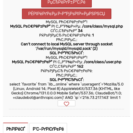
РџСЂРёРґР±Р°С‚Рё
РЁРІРёРґРєРµ Р·Р°РјРѕРІР»РµРЅРЅСЏ
MySQL РћС€РёР±РєР°!
MySQL РѕС€РёР±РєР°
РІ С„Р°Р№Р»Рµ:
/core/class/mysql.php
СЃС‚СЂРѕРєР°
34
РќРѕРјРµСЂ РѕС€РёР±РєРё:
1
РћС‚РІРµС‚:
Can't connect to local MySQL server through socket
'/var/run/mysqld/mysqld.sock' (2)
SQL Р·Р°РїСЂРѕСЃ:
MySQL РћС€РёР±РєР°!
MySQL РѕС€РёР±РєР°
РІ С„Р°Р№Р»Рµ:
/core/class/user.php
СЃС‚СЂРѕРєР°
162
РќРѕРјРµСЂ РѕС€РёР±РєРё:
РћС‚РІРµС‚:
SQL Р·Р°РїСЂРѕСЃ:
select `favorite` from `lib_online` where `useragent`='Mozilla/5.0
(Linux; Android 14; Pixel 8) AppleWebKit/537.36 (KHTML, like
Gecko) Chrome/131.0.0.0 Mobile Safari/537.36; ClaudeBot/1.0;
+claudebot@anthropic.com)' AND `ip`='216.73.217.143' limit 1
РћРїРёСЃ
Р’С–РґРіСѓРєРё