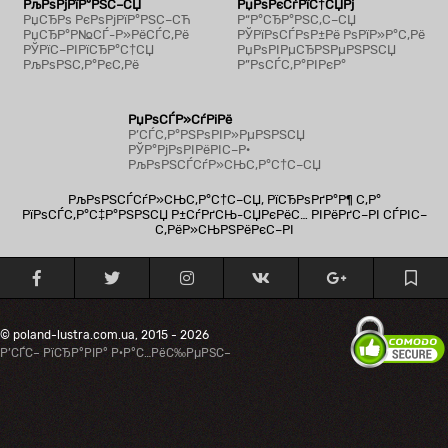
РљРѕРјРїР°РЅС–СЏ
РџРѕРєСѓРїС†СЏРј
РџСЂРѕ РєРѕРјРїР°РЅС–СЋ
Р“Р°СЂР°РЅС‚С–СЏ
РџСЂР°Р№СЃ-Р»РёСЃС‚Рё
РЎРїРѕСЃРѕР±Рё РѕРїР»Р°С‚Рё
РЎРїС–РІРїСЂР°С†СЏ
РџРѕРІРµСЂРЅРµРЅРЅСЏ
РљРѕРЅС‚Р°РєС‚Рё
Р”РѕСЃС‚Р°РІРєР°
РџРѕСЃР»СѓРіРё
Р’СЃС‚Р°РЅРѕРІР»РµРЅРЅСЏ
РЎР°РјРѕРІРёРІС–Р·
РљРѕРЅСЃСѓР»СЊС‚Р°С†С–СЏ
РљРѕРЅСЃСѓР»СЊС‚Р°С†С–СЏ, РїСЂРѕРґР°Р¶ С‚Р°
РїРѕСЃС‚Р°С‡Р°РЅРЅСЏ Р±СѓРґСЊ-СЏРєРёС… РІРёРґС–РІ СЃРІС–
С‚РёР»СЊРЅРёРєС–РІ
© poland-lustra.com.ua, 2015 - 2026
Р’СЃС– РїСЂР°РІР° Р·Р°С…РёС‰РµРЅС–