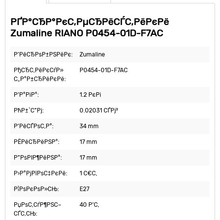
РҐР°СЂР°РєС‚РµСЂРёСЃС‚РёРєРё
Zumaline RIANO P0454-01D-F7AC
Р’РёСЂРѕР±РЅРёРє:
Zumaline
РђСЂС‚РёРєСѓР»
P0454-01D-F7AC
С„Р°Р±СЂРёРєРё:
Р’Р°РіР°:
1.2 РєРі
РћР±`С”Рј:
0.02031 СЃРј³
Р’РёСЃРѕС‚Р°:
34 mm
РЁРёСЂРёРЅР°:
17 mm
Р”РѕРІР¶РёРЅР°:
17 mm
Р›Р°РјРїРѕС‡РєРё:
1 С€С‚
Р¦РѕРєРѕР»СЊ:
E27
РџРѕС‚СѓР¶РЅС–
40 Р’С‚
СЃС‚СЊ: