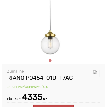
Zumaline
RIANO P0454-01D-F7AC
Р„ РІ РЅР°СЏРІРЅРѕСЃС‚С–
4335
Р¦С–РЅР°:
в‚ґ