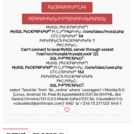
РџСЂРёРґР±Р°С‚Рё
РЁРІРёРґРєРµ Р·Р°РјРѕРІР»РµРЅРЅСЏ
MySQL РћС€РёР±РєР°!
MySQL РѕС€РёР±РєР°
РІ С„Р°Р№Р»Рµ:
/core/class/mysql.php
СЃС‚СЂРѕРєР°
34
РќРѕРјРµСЂ РѕС€РёР±РєРё:
1
РћС‚РІРµС‚:
Can't connect to local MySQL server through socket
'/var/run/mysqld/mysqld.sock' (2)
SQL Р·Р°РїСЂРѕСЃ:
MySQL РћС€РёР±РєР°!
MySQL РѕС€РёР±РєР°
РІ С„Р°Р№Р»Рµ:
/core/class/user.php
СЃС‚СЂРѕРєР°
162
РќРѕРјРµСЂ РѕС€РёР±РєРё:
РћС‚РІРµС‚:
SQL Р·Р°РїСЂРѕСЃ:
select `favorite` from `lib_online` where `useragent`='Mozilla/5.0
(Linux; Android 14; Pixel 8) AppleWebKit/537.36 (KHTML, like
Gecko) Chrome/131.0.0.0 Mobile Safari/537.36; ClaudeBot/1.0;
+claudebot@anthropic.com)' AND `ip`='216.73.217.123' limit 1