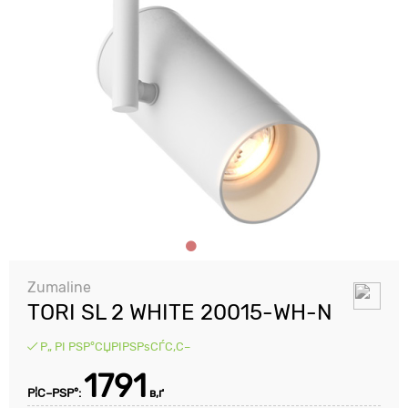
Zumaline
TORI SL 2 WHITE 20015-WH-N
Р„ РІ РЅР°СЏРІРЅРѕСЃС‚С–
1791
Р¦С–РЅР°:
в‚ґ