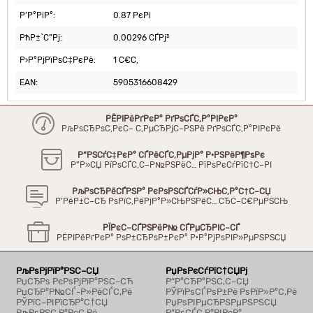
Р’Р°РіР°:
0.87 РєРі
РћР±`С”Рј:
0.00296 СЃРј³
Р›Р°РјРїРѕС‡РєРё:
1 С€С‚
EAN:
5905316608429
РЁРІРёРґРєР° РґРѕСЃС‚Р°РІРєР°
РљРѕСЂРѕС‚РєС– С‚РµСЂРјС–РЅРё РґРѕСЃС‚Р°РІРєРё
Р“РЅСѓС‡РєР° СЃРёСЃС‚РµРјР° Р·РЅРёР¶РѕРє
Р”Р»СЏ РїРѕСЃС‚С–Р№РЅРёС… РїРѕРєСѓРїС†С–РІ
РљРѕСЂРёСЃРЅР° РєРѕРЅСЃСѓР»СЊС‚Р°С†С–СЏ
Р’РёР±С–СЂ РѕРїС‚РёРјР°Р»СЊРЅРёС… СЂС–С€РµРЅСЊ
РЇРєС–СЃРЅРёР№ СЃРµСЂРІС–СЃ
РЁРІРёРґРєР° РѕР±СЂРѕР±РєР° Р·Р°РјРѕРІР»РµРЅРЅСЏ
РљРѕРјРїР°РЅС–СЏ
РџРѕРєСѓРїС†СЏРј
РџСЂРѕ РєРѕРјРїР°РЅС–СЋ
Р“Р°СЂР°РЅС‚С–СЏ
РџСЂР°Р№СЃ-Р»РёСЃС‚Рё
РЎРїРѕСЃРѕР±Рё РѕРїР»Р°С‚Рё
РЎРїС–РІРїСЂР°С†СЏ
РџРѕРІРµСЂРЅРµРЅРЅСЏ
РљРѕРЅС‚Р°РєС‚Рё
Р”РѕСЃС‚Р°РІРєР°