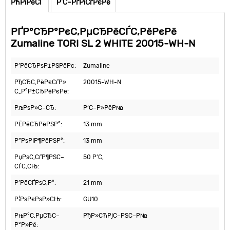
РћРїРёСЃ
Р’С–РґРіСѓРєРё
РҐР°СЂР°РєС‚РµСЂРёСЃС‚РёРєРё
Zumaline TORI SL 2 WHITE 20015-WH-N
Р’РёСЂРѕР±РЅРёРє:
Zumaline
РђСЂС‚РёРєСѓР»
20015-WH-N
С„Р°Р±СЂРёРєРё:
РљРѕР»С–СЂ:
Р‘С–Р»РёР№
РЁРёСЂРёРЅР°:
13 mm
Р”РѕРІР¶РёРЅР°:
13 mm
РџРѕС‚СѓР¶РЅС–
50 Р’С‚
СЃС‚СЊ:
Р’РёСЃРѕС‚Р°:
21 mm
Р¦РѕРєРѕР»СЊ:
GU10
РњР°С‚РµСЂС–
РђР»СЋРјС–РЅС–Р№
Р°Р»Рё: