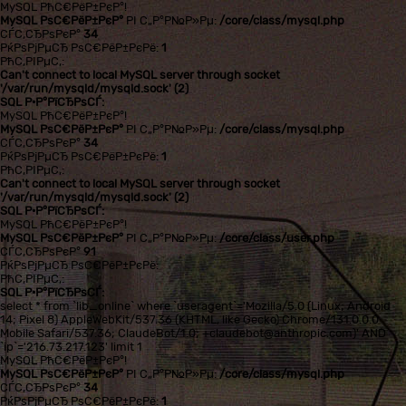
MySQL РћС€РёР±РєР°!
MySQL РѕС€РёР±РєР°
РІ С„Р°Р№Р»Рµ:
/core/class/mysql.php
СЃС‚СЂРѕРєР°
34
РќРѕРјРµСЂ РѕС€РёР±РєРё:
1
РћС‚РІРµС‚:
Can't connect to local MySQL server through socket
'/var/run/mysqld/mysqld.sock' (2)
SQL Р·Р°РїСЂРѕСЃ:
MySQL РћС€РёР±РєР°!
MySQL РѕС€РёР±РєР°
РІ С„Р°Р№Р»Рµ:
/core/class/mysql.php
СЃС‚СЂРѕРєР°
34
РќРѕРјРµСЂ РѕС€РёР±РєРё:
1
РћС‚РІРµС‚:
Can't connect to local MySQL server through socket
'/var/run/mysqld/mysqld.sock' (2)
SQL Р·Р°РїСЂРѕСЃ:
MySQL РћС€РёР±РєР°!
MySQL РѕС€РёР±РєР°
РІ С„Р°Р№Р»Рµ:
/core/class/user.php
СЃС‚СЂРѕРєР°
91
РќРѕРјРµСЂ РѕС€РёР±РєРё:
РћС‚РІРµС‚:
SQL Р·Р°РїСЂРѕСЃ:
select * from `lib_online` where `useragent`='Mozilla/5.0 (Linux; Android
14; Pixel 8) AppleWebKit/537.36 (KHTML, like Gecko) Chrome/131.0.0.0
Mobile Safari/537.36; ClaudeBot/1.0; +claudebot@anthropic.com)' AND
`ip`='216.73.217.123' limit 1
MySQL РћС€РёР±РєР°!
MySQL РѕС€РёР±РєР°
РІ С„Р°Р№Р»Рµ:
/core/class/mysql.php
СЃС‚СЂРѕРєР°
34
РќРѕРјРµСЂ РѕС€РёР±РєРё:
1