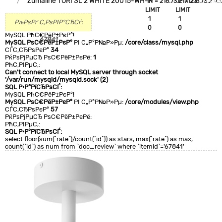
Zumaline TORI SL 2 WHITE 20015-WH-N
`IP`='216.73.217.123'
`IP`='216.73.217.1
+CLA
LIMIT
LIMIT
0
1
1
РљРѕРґ С‚РѕРІР°СЂСѓ:
0
0
MySQL РћС€РёР±РєР°!
67841
MySQL РѕС€РёР±РєР°
РІ С„Р°Р№Р»Рµ:
/core/class/mysql.php
СЃС‚СЂРѕРєР°
34
РќРѕРјРµСЂ РѕС€РёР±РєРё:
1
РћС‚РІРµС‚:
Can't connect to local MySQL server through socket
'/var/run/mysqld/mysqld.sock' (2)
SQL Р·Р°РїСЂРѕСЃ:
MySQL РћС€РёР±РєР°!
MySQL РѕС€РёР±РєР°
РІ С„Р°Р№Р»Рµ:
/core/modules/view.php
СЃС‚СЂРѕРєР°
57
РќРѕРјРµСЂ РѕС€РёР±РєРё:
РћС‚РІРµС‚:
SQL Р·Р°РїСЂРѕСЃ:
select floor(sum(`rate`)/count(`id`)) as stars, max(`rate`) as max,
count(`id`) as num from `doc_review` where `itemid`='67841'