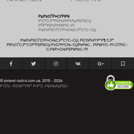
РџРѕСЃР»СѓРіРё
Р’СЃС‚Р°РЅРѕРІР»РµРЅРЅСЏ
РЎР°РјРѕРІРёРІС–Р·
РљРѕРЅСЃСѓР»СЊС‚Р°С†С–СЏ
РљРѕРЅСЃСѓР»СЊС‚Р°С†С–СЏ, РїСЂРѕРґР°Р¶ С‚Р°
РїРѕСЃС‚Р°С‡Р°РЅРЅСЏ Р±СѓРґСЊ-СЏРєРёС… РІРёРґС–РІ СЃРІС–
С‚РёР»СЊРЅРёРєС–РІ
© poland-lustra.com.ua, 2015 - 2026
Р’СЃС– РїСЂР°РІР° Р·Р°С…РёС‰РµРЅС–