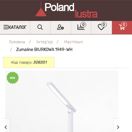
0
0
0
КАТАЛОГ
Головна
Інтер'єр
Настільні
Zumaline BIURKOWA 1949-WH
Код товару:
308351