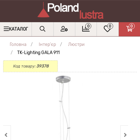
0
0
0
КАТАЛОГ
Головна
Інтер'єр
Люстри
TK-Lighting GALA 911
Код товару:
39378