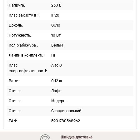
Напруга:
230 В
Клас захисту IP:
IP20
Цоколь:
GU10
Потужність:
10 Вт
Колір абажура :
Белый
Лампи в комплекті:
Ні
Клас
A to G
енергоефективності:
Вага:
0.12 кг
Стиль:
Лофт
Стиль:
Модерн
Стиль:
Скандинавський
EAN:
5901780568962
Швидка доставка