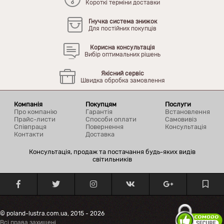
Короткі терміни доставки
Гнучка система знижок
Для постійних покупців
Корисна консультація
Вибір оптимальних рішень
Якісний сервіс
Швидка обробка замовлення
Компанія
Покупцям
Послуги
Про компанію
Гарантія
Встановлення
Прайс-листи
Способи оплати
Самовивіз
Співпраця
Повернення
Консультація
Контакти
Доставка
Консультація, продаж та постачання будь-яких видів
світильників
© poland-lustra.com.ua, 2015 - 2026
Всі права захищені