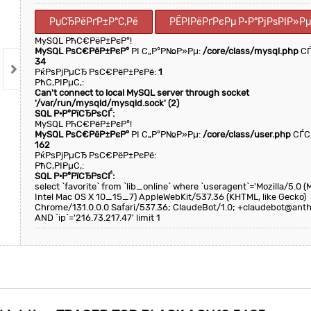
РџСЂРёРґР±Р°С‚Рё
РЁРІРёРґРєРµ Р·Р°РјРѕРІР»
MySQL РћС€РёР±РєР°!
MySQL РѕС€РёР±РєР°
РІ С„Р°Р№Р»Рµ:
/core/class/mysql.php
СЃ
34
РќРѕРјРµСЂ РѕС€РёР±РєРё:
1
РћС‚РІРµС‚:
Can't connect to local MySQL server through socket
'/var/run/mysqld/mysqld.sock' (2)
SQL Р·Р°РїСЂРѕСЃ:
MySQL РћС€РёР±РєР°!
MySQL РѕС€РёР±РєР°
РІ С„Р°Р№Р»Рµ:
/core/class/user.php
СЃС
162
РќРѕРјРµСЂ РѕС€РёР±РєРё:
РћС‚РІРµС‚:
SQL Р·Р°РїСЂРѕСЃ:
select `favorite` from `lib_online` where `useragent`='Mozilla/5.0 
Intel Mac OS X 10_15_7) AppleWebKit/537.36 (KHTML, like Gecko)
Chrome/131.0.0.0 Safari/537.36; ClaudeBot/1.0; +claudebot@anth
AND `ip`='216.73.217.47' limit 1