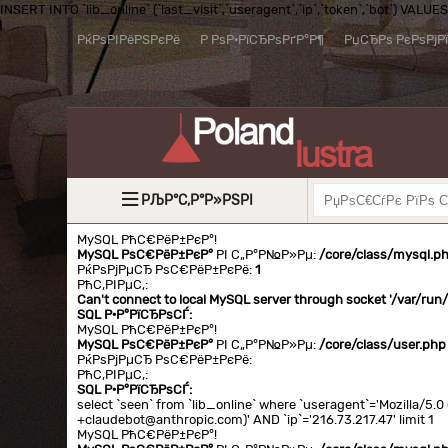
INSERT INTO `lib_online` (`last_visit`,`useragent`,`ip`,`token`,`bot`) VALUES (
РќРѕРІРёРЅРєРё
Р РѕР·РїСЂРѕРґР°Р¶
РџСЂРѕ РєРѕРјР
РЉР°С‚Р°Р»РЅРІ
MySQL РћС€РёР±РєР°!
MySQL РѕС€РёР±РєР°
РІ С„Р°Р№Р»Рµ:
/core/class/mysql.p
РќРѕРјРµСЂ РѕС€РёР±РєРё:
1
РћС‚РІРµС‚:
Can't connect to local MySQL server through socket '/var/ru
SQL Р·Р°РїСЂРѕСЃ:
MySQL РћС€РёР±РєР°!
MySQL РѕС€РёР±РєР°
РІ С„Р°Р№Р»Рµ:
/core/class/user.php
РќРѕРјРµСЂ РѕС€РёР±РєРё:
РћС‚РІРµС‚:
SQL Р·Р°РїСЂРѕСЃ:
select `seen` from `lib_online` where `useragent`='Mozilla/5
+claudebot@anthropic.com)' AND `ip`='216.73.217.47' limit 1
MySQL РћС€РёР±РєР°!