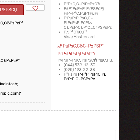
Р“РѕС‚С–РІРєРѕСЋ
РќР°РєР»Р°РґРЅРёРј
РµРЅРЅСЏ
РїР»Р°С‚РµР¶РµРј
Р‘РµР·РіРѕС‚С–
РІРєРѕРІРёР№
С‚СЂРѕРєР°
СЂРѕР·СЂР°С…СѓРЅРѕРє
РљР°СЂС‚Р°
Visa/Mastercard
РџРѕС‚СЂС–Р±РЅР°
РґРѕРїРѕРјРѕРіР°?
РўРµР»РµС„РѕРЅСѓР№С‚Рµ:
‚СЂРѕРєР°
(044) 539-12-33
(098) 193-22-33
Р°Р±Рѕ
Р·Р°РјРѕРІС‚Рµ
РґР·РІС–РЅРѕРє
(Macintosh;
ropic.com)'