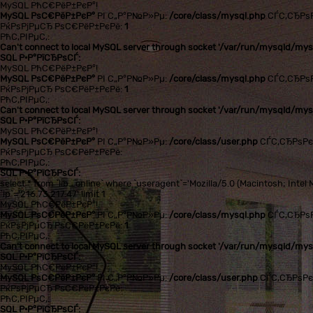
MySQL РћС€РёР±РєР°!
MySQL РѕС€РёР±РєР°
РІ С„Р°Р№Р»Рµ:
/core/class/mysql.php
СЃС‚СЂРѕ
РќРѕРјРµСЂ РѕС€РёР±РєРё:
1
РћС‚РІРµС‚:
Can't connect to local MySQL server through socket '/var/run/mysqld/mysq
SQL Р·Р°РїСЂРѕСЃ:
MySQL РћС€РёР±РєР°!
MySQL РѕС€РёР±РєР°
РІ С„Р°Р№Р»Рµ:
/core/class/mysql.php
СЃС‚СЂРѕ
РќРѕРјРµСЂ РѕС€РёР±РєРё:
1
РћС‚РІРµС‚:
Can't connect to local MySQL server through socket '/var/run/mysqld/mysq
SQL Р·Р°РїСЂРѕСЃ:
MySQL РћС€РёР±РєР°!
MySQL РѕС€РёР±РєР°
РІ С„Р°Р№Р»Рµ:
/core/class/user.php
СЃС‚СЂРѕР
РќРѕРјРµСЂ РѕС€РёР±РєРё:
РћС‚РІРµС‚:
SQL Р·Р°РїСЂРѕСЃ:
select * from `lib_online` where `useragent`='Mozilla/5.0 (Macintosh; In
`ip`='216.73.217.47' limit 1
MySQL РћС€РёР±РєР°!
MySQL РѕС€РёР±РєР°
РІ С„Р°Р№Р»Рµ:
/core/class/mysql.php
СЃС‚СЂРѕ
РќРѕРјРµСЂ РѕС€РёР±РєРё:
1
РћС‚РІРµС‚:
Can't connect to local MySQL server through socket '/var/run/mysqld/mysq
SQL Р·Р°РїСЂРѕСЃ:
MySQL РћС€РёР±РєР°!
MySQL РѕС€РёР±РєР°
РІ С„Р°Р№Р»Рµ:
/core/class/user.php
СЃС‚СЂРѕР
РќРѕРјРµСЂ РѕС€РёР±РєРё:
РћС‚РІРµС‚:
SQL Р·Р°РїСЂРѕСЃ: