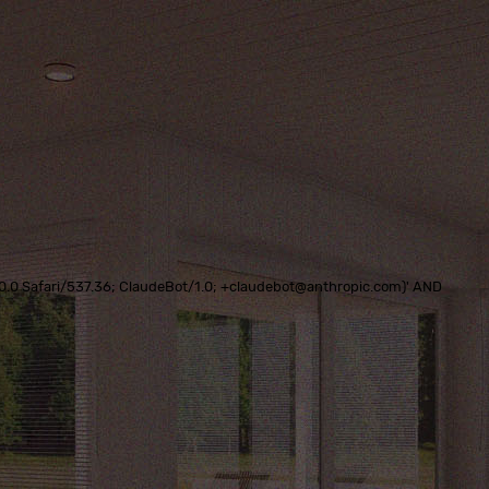
0.0.0 Safari/537.36; ClaudeBot/1.0; +claudebot@anthropic.com)' AND