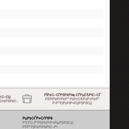
°
РЇРєС–СЃРЅРёР№ СЃРµСЂРІС–СЃ
†С–СЏ
РЁРІРёРґРєР° РѕР±СЂРѕР±РєР°
Р»СЊРЅРёС…
Р·Р°РјРѕРІР»РµРЅРЅСЏ
РџРѕСЃР»СѓРіРё
Р’СЃС‚Р°РЅРѕРІР»РµРЅРЅСЏ
РЎР°РјРѕРІРёРІС–Р·