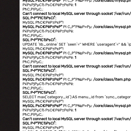
MySQL РѕС€РёР±РєР°
РІ С„Р°Р№Р»Рµ:
/core/class/mysql.p
РќРѕРјРµСЂ РѕС€РёР±РєРё:
1
РћС‚РІРµС‚:
Can't connect to local MySQL server through socket '/var/ru
SQL Р·Р°РїСЂРѕСЃ:
MySQL РћС€РёР±РєР°!
MySQL РѕС€РёР±РєР°
РІ С„Р°Р№Р»Рµ:
/core/class/mysql.p
РќРѕРјРµСЂ РѕС€РёР±РєРё:
РћС‚РІРµС‚:
SQL Р·Р°РїСЂРѕСЃ:
UPDATE `lib_online` SET `seen`='' WHERE `useragent`='' && `ip
MySQL РћС€РёР±РєР°!
MySQL РѕС€РёР±РєР°
РІ С„Р°Р№Р»Рµ:
/core/class/mysql.p
РќРѕРјРµСЂ РѕС€РёР±РєРё:
1
РћС‚РІРµС‚:
Can't connect to local MySQL server through socket '/var/ru
SQL Р·Р°РїСЂРѕСЃ:
MySQL РћС€РёР±РєР°!
MySQL РѕС€РёР±РєР°
РІ С„Р°Р№Р»Рµ:
/core/class/item.php
РќРѕРјРµСЂ РѕС€РёР±РєРё:
РћС‚РІРµС‚:
SQL Р·Р°РїСЂРѕСЃ:
SELECT max(`category_id`) AS menu_id from `sync_category`
MySQL РћС€РёР±РєР°!
MySQL РѕС€РёР±РєР°
РІ С„Р°Р№Р»Рµ:
/core/class/mysql.p
РќРѕРјРµСЂ РѕС€РёР±РєРё:
1
РћС‚РІРµС‚:
Can't connect to local MySQL server through socket '/var/ru
SQL Р·Р°РїСЂРѕСЃ:
MySQL РћС€РёР±РєР°!