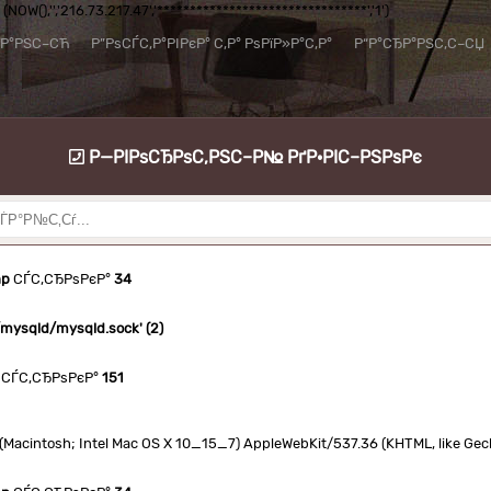
NOW(),'','216.73.217.47','********************************','1')
їР°РЅС–СЋ
Р”РѕСЃС‚Р°РІРєР° С‚Р° РѕРїР»Р°С‚Р°
Р“Р°СЂР°РЅС‚С–СЏ
Р—РІРѕСЂРѕС‚РЅС–Р№ РґР·РІС–РЅРѕРє
hp
СЃС‚СЂРѕРєР°
34
n/mysqld/mysqld.sock' (2)
СЃС‚СЂРѕРєР°
151
.0 (Macintosh; Intel Mac OS X 10_15_7) AppleWebKit/537.36 (KHTML, like Ge