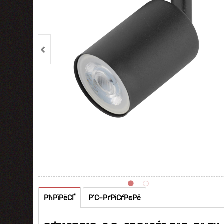
РћРїРёСЃ
Р’С–РґРіСѓРєРё