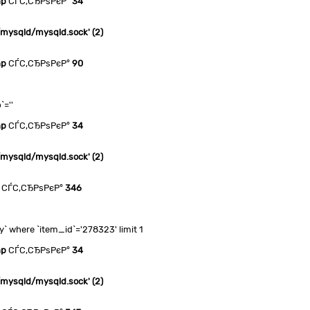
hp
СЃС‚СЂРѕРєР°
34
n/mysqld/mysqld.sock' (2)
hp
СЃС‚СЂРѕРєР°
90
`=''
hp
СЃС‚СЂРѕРєР°
34
n/mysqld/mysqld.sock' (2)
СЃС‚СЂРѕРєР°
346
 where `item_id`='278323' limit 1
hp
СЃС‚СЂРѕРєР°
34
n/mysqld/mysqld.sock' (2)