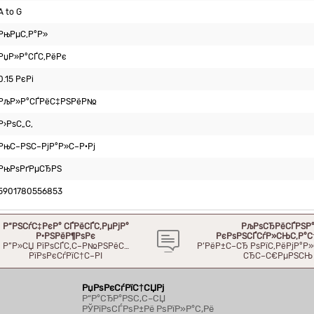
A to G
РњРµС‚Р°Р»
РџР»Р°СЃС‚РёРє
0.15 РєРі
РљР»Р°СЃРёС‡РЅРёР№
Р›РѕС„С‚
РњС–РЅС–РјР°Р»С–Р·Рј
РњРѕРґРµСЂРЅ
5901780556853
Р“РЅСѓС‡РєР° СЃРёСЃС‚РµРјР°
РљРѕСЂРёСЃРЅР
Р·РЅРёР¶РѕРє
РєРѕРЅСЃСѓР»СЊС‚Р°С
Р”Р»СЏ РїРѕСЃС‚С–Р№РЅРёС…
Р’РёР±С–СЂ РѕРїС‚РёРјР°
РїРѕРєСѓРїС†С–РІ
СЂС–С€РµРЅСЊ
РџРѕРєСѓРїС†СЏРј
Р“Р°СЂР°РЅС‚С–СЏ
РЎРїРѕСЃРѕР±Рё РѕРїР»Р°С‚Рё