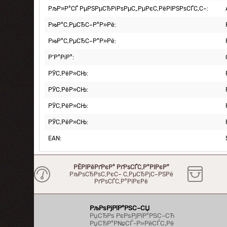
РљР»Р°СЃ РµРЅРµСЂРіРѕРµС„РµРєС‚РёРІРЅРѕСЃС‚С–:
РњР°С‚РµСЂС–Р°Р»Рё:
РњР°С‚РµСЂС–Р°Р»Рё:
Р’Р°РіР°:
РЎС‚РёР»СЊ:
РЎС‚РёР»СЊ:
РЎС‚РёР»СЊ:
РЎС‚РёР»СЊ:
EAN:
РЁРІРёРґРєР° РґРѕСЃС‚Р°РІРєР°
РљРѕСЂРѕС‚РєС– С‚РµСЂРјС–РЅРё
РґРѕСЃС‚Р°РІРєРё
РљРѕРјРїР°РЅС–СЏ
РџСЂРѕ РєРѕРјРїР°РЅС–СЋ
РџСЂР°Р№СЃ-Р»РёСЃС‚Рё