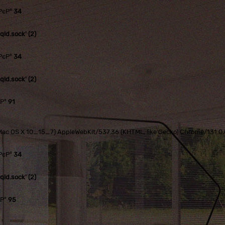
РєР°
34
ld.sock' (2)
РєР°
34
ld.sock' (2)
єР°
91
tel Mac OS X 10_15_7) AppleWebKit/537.36 (KHTML, like Gecko) Chrome/131.
РєР°
34
ld.sock' (2)
єР°
95