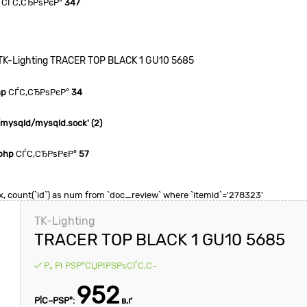
СЃС‚СЂРѕРєР°
347
TK-Lighting TRACER TOP BLACK 1 GU10 5685
hp
СЃС‚СЂРѕРєР°
34
n/mysqld/mysqld.sock' (2)
php
СЃС‚СЂРѕРєР°
57
 max, count(`id`) as num from `doc_review` where `itemid`='278323'
TK-Lighting
TRACER TOP BLACK 1 GU10 5685
Р„ РІ РЅР°СЏРІРЅРѕСЃС‚С–
952
Р¦С–РЅР°:
в‚ґ