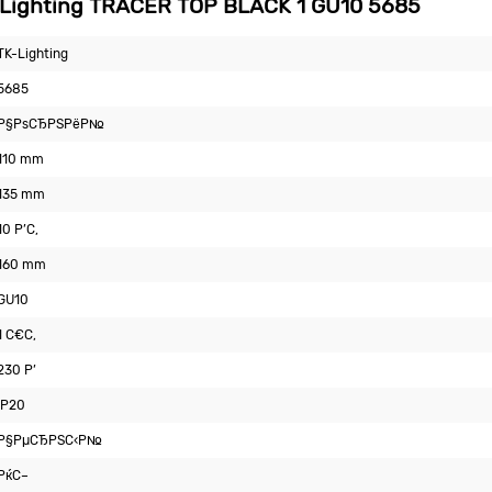
ighting TRACER TOP BLACK 1 GU10 5685
TK-Lighting
5685
Р§РѕСЂРЅРёР№
110 mm
135 mm
10 Р’С‚
160 mm
GU10
1 С€С‚
230 Р’
IP20
Р§РµСЂРЅС‹Р№
РќС–