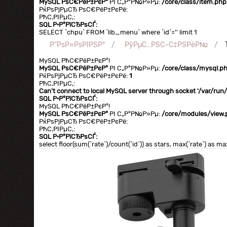
MySQL РѕС€РёР±РєР°
РІ С„Р°Р№Р»Рµ:
/core/class/item.php
РќРѕРјРµСЂ РѕС€РёР±РєРё:
РћС‚РІРµС‚:
SQL Р·Р°РїСЂРѕСЃ:
SELECT `chpu` FROM `lib_menu` where `id`='' limit 1
Р“РѕР»РѕРІРЅР°
РўРµС…РЅС–С‡РЅРёР№
MySQL РћС€РёР±РєР°!
MySQL РѕС€РёР±РєР°
РІ С„Р°Р№Р»Рµ:
/core/class/mysql.p
РќРѕРјРµСЂ РѕС€РёР±РєРё:
1
РћС‚РІРµС‚:
Can't connect to local MySQL server through socket '/var/ru
SQL Р·Р°РїСЂРѕСЃ:
MySQL РћС€РёР±РєР°!
MySQL РѕС€РёР±РєР°
РІ С„Р°Р№Р»Рµ:
/core/modules/view.
РќРѕРјРµСЂ РѕС€РёР±РєРё:
РћС‚РІРµС‚:
SQL Р·Р°РїСЂРѕСЃ:
select floor(sum(`rate`)/count(`id`)) as stars, max(`rate`) as