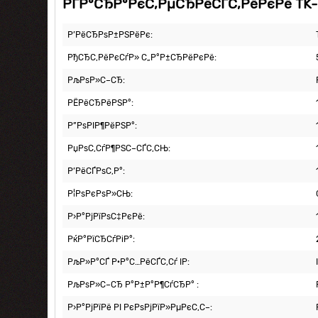
РҐР°СЂР°РєС‚РµСЂРёСЃС‚РёРєРё TK-L
Р’РёСЂРѕР±РЅРёРє:
РђСЂС‚РёРєСѓР» С„Р°Р±СЂРёРєРё:
РљРѕР»С–СЂ:
РЁРёСЂРёРЅР°:
Р”РѕРІР¶РёРЅР°:
РџРѕС‚СѓР¶РЅС–СЃС‚СЊ:
Р’РёСЃРѕС‚Р°:
Р¦РѕРєРѕР»СЊ:
Р›Р°РјРїРѕС‡РєРё:
РќР°РїСЂСѓРіР°:
РљР»Р°СЃ Р·Р°С…РёСЃС‚Сѓ IP:
РљРѕР»С–СЂ Р°Р±Р°Р¶СѓСЂР° :
Р›Р°РјРїРё РІ РєРѕРјРїР»РµРєС‚С–: