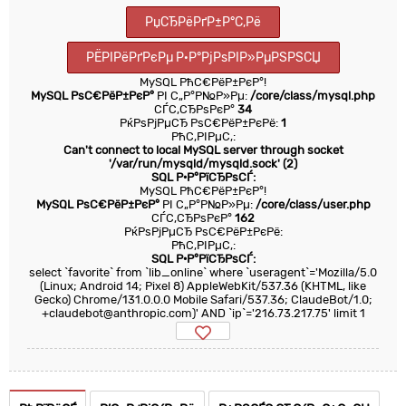
РџСЂРёРґР±Р°С‚Рё
РЁРІРёРґРєРµ Р·Р°РјРѕРІР»РµРЅРЅСЏ
MySQL РћС€РёР±РєР°!
MySQL РѕС€РёР±РєР°
РІ С„Р°Р№Р»Рµ:
/core/class/mysql.php
СЃС‚СЂРѕРєР°
34
РќРѕРјРµСЂ РѕС€РёР±РєРё:
1
РћС‚РІРµС‚:
Can't connect to local MySQL server through socket
'/var/run/mysqld/mysqld.sock' (2)
SQL Р·Р°РїСЂРѕСЃ:
MySQL РћС€РёР±РєР°!
MySQL РѕС€РёР±РєР°
РІ С„Р°Р№Р»Рµ:
/core/class/user.php
СЃС‚СЂРѕРєР°
162
РќРѕРјРµСЂ РѕС€РёР±РєРё:
РћС‚РІРµС‚:
SQL Р·Р°РїСЂРѕСЃ:
select `favorite` from `lib_online` where `useragent`='Mozilla/5.0
(Linux; Android 14; Pixel 8) AppleWebKit/537.36 (KHTML, like
Gecko) Chrome/131.0.0.0 Mobile Safari/537.36; ClaudeBot/1.0;
+claudebot@anthropic.com)' AND `ip`='216.73.217.75' limit 1