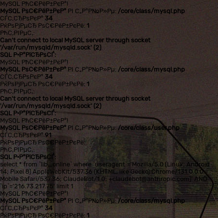
MySQL РћС€РёР±РєР°!
MySQL РѕС€РёР±РєР°
РІ С„Р°Р№Р»Рµ:
/core/class/mysql.php
СЃС‚СЂРѕРєР°
34
РќРѕРјРµСЂ РѕС€РёР±РєРё:
1
РћС‚РІРµС‚:
Can't connect to local MySQL server through socket
'/var/run/mysqld/mysqld.sock' (2)
SQL Р·Р°РїСЂРѕСЃ:
MySQL РћС€РёР±РєР°!
MySQL РѕС€РёР±РєР°
РІ С„Р°Р№Р»Рµ:
/core/class/mysql.php
СЃС‚СЂРѕРєР°
34
РќРѕРјРµСЂ РѕС€РёР±РєРё:
1
РћС‚РІРµС‚:
Can't connect to local MySQL server through socket
'/var/run/mysqld/mysqld.sock' (2)
SQL Р·Р°РїСЂРѕСЃ:
MySQL РћС€РёР±РєР°!
MySQL РѕС€РёР±РєР°
РІ С„Р°Р№Р»Рµ:
/core/class/user.php
СЃС‚СЂРѕРєР°
91
РќРѕРјРµСЂ РѕС€РёР±РєРё:
РћС‚РІРµС‚:
SQL Р·Р°РїСЂРѕСЃ:
select * from `lib_online` where `useragent`='Mozilla/5.0 (Linux; Android
14; Pixel 8) AppleWebKit/537.36 (KHTML, like Gecko) Chrome/131.0.0.0
Mobile Safari/537.36; ClaudeBot/1.0; +claudebot@anthropic.com)' AND
`ip`='216.73.217.75' limit 1
MySQL РћС€РёР±РєР°!
MySQL РѕС€РёР±РєР°
РІ С„Р°Р№Р»Рµ:
/core/class/mysql.php
СЃС‚СЂРѕРєР°
34
РќРѕРјРµСЂ РѕС€РёР±РєРё:
1