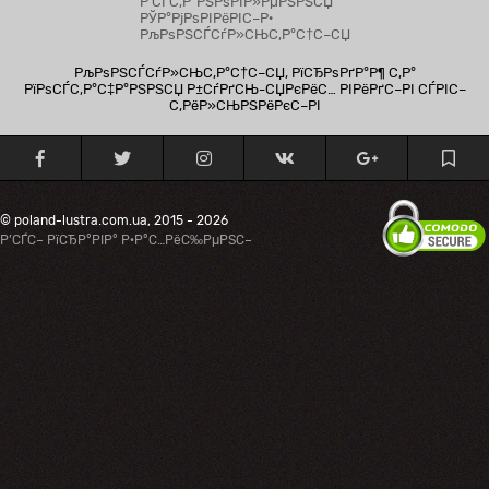
Р’СЃС‚Р°РЅРѕРІР»РµРЅРЅСЏ
РЎР°РјРѕРІРёРІС–Р·
РљРѕРЅСЃСѓР»СЊС‚Р°С†С–СЏ
РљРѕРЅСЃСѓР»СЊС‚Р°С†С–СЏ, РїСЂРѕРґР°Р¶ С‚Р°
РїРѕСЃС‚Р°С‡Р°РЅРЅСЏ Р±СѓРґСЊ-СЏРєРёС… РІРёРґС–РІ СЃРІС–
С‚РёР»СЊРЅРёРєС–РІ
© poland-lustra.com.ua, 2015 - 2026
Р’СЃС– РїСЂР°РІР° Р·Р°С…РёС‰РµРЅС–