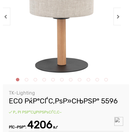
TK-Lighting
ECO РќР°СЃС‚РѕР»СЊРЅР° 5596
Р„ РІ РЅР°СЏРІРЅРѕСЃС‚С–
4206
Р¦С–РЅР°:
в‚ґ