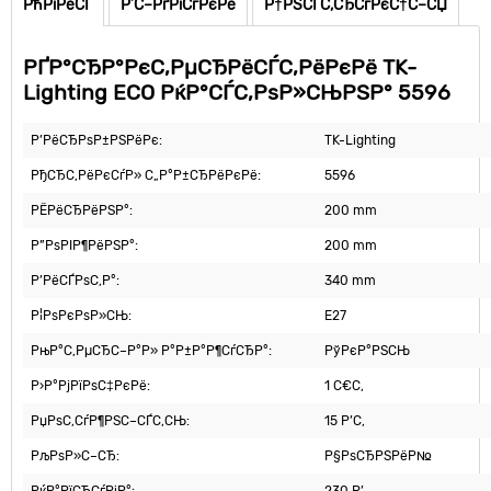
РћРїРёСЃ
Р’С–РґРіСѓРєРё
Р†РЅСЃС‚СЂСѓРєС†С–СЏ
РҐР°СЂР°РєС‚РµСЂРёСЃС‚РёРєРё TK-
Lighting ECO РќР°СЃС‚РѕР»СЊРЅР° 5596
Р’РёСЂРѕР±РЅРёРє:
TK-Lighting
РђСЂС‚РёРєСѓР» С„Р°Р±СЂРёРєРё:
5596
РЁРёСЂРёРЅР°:
200 mm
Р”РѕРІР¶РёРЅР°:
200 mm
Р’РёСЃРѕС‚Р°:
340 mm
Р¦РѕРєРѕР»СЊ:
E27
РњР°С‚РµСЂС–Р°Р» Р°Р±Р°Р¶СѓСЂР°:
РўРєР°РЅСЊ
Р›Р°РјРїРѕС‡РєРё:
1 С€С‚
РџРѕС‚СѓР¶РЅС–СЃС‚СЊ:
15 Р’С‚
РљРѕР»С–СЂ:
Р§РѕСЂРЅРёР№