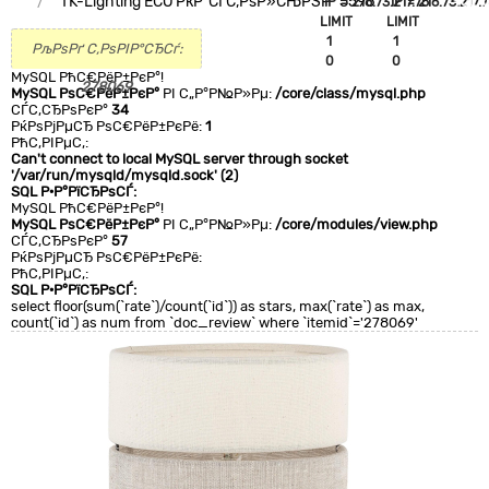
TK-Lighting ECO РќР°СЃС‚РѕР»СЊРЅР° 5596
`IP`='216.73.217.75'
`IP`='216.73.217.7
+CLA
LIMIT
LIMIT
0
1
1
РљРѕРґ С‚РѕРІР°СЂСѓ:
0
0
MySQL РћС€РёР±РєР°!
278069
MySQL РѕС€РёР±РєР°
РІ С„Р°Р№Р»Рµ:
/core/class/mysql.php
СЃС‚СЂРѕРєР°
34
РќРѕРјРµСЂ РѕС€РёР±РєРё:
1
РћС‚РІРµС‚:
Can't connect to local MySQL server through socket
'/var/run/mysqld/mysqld.sock' (2)
SQL Р·Р°РїСЂРѕСЃ:
MySQL РћС€РёР±РєР°!
MySQL РѕС€РёР±РєР°
РІ С„Р°Р№Р»Рµ:
/core/modules/view.php
СЃС‚СЂРѕРєР°
57
РќРѕРјРµСЂ РѕС€РёР±РєРё:
РћС‚РІРµС‚:
SQL Р·Р°РїСЂРѕСЃ:
select floor(sum(`rate`)/count(`id`)) as stars, max(`rate`) as max,
count(`id`) as num from `doc_review` where `itemid`='278069'