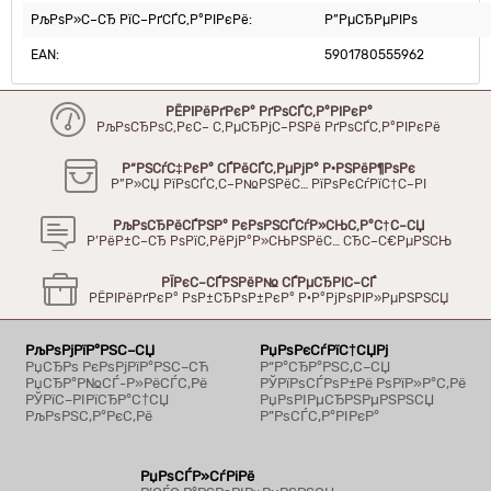
РљРѕР»С–СЂ РїС–РґСЃС‚Р°РІРєРё:
Р”РµСЂРµРІРѕ
EAN:
5901780555962
РЁРІРёРґРєР° РґРѕСЃС‚Р°РІРєР°
РљРѕСЂРѕС‚РєС– С‚РµСЂРјС–РЅРё РґРѕСЃС‚Р°РІРєРё
Р“РЅСѓС‡РєР° СЃРёСЃС‚РµРјР° Р·РЅРёР¶РѕРє
Р”Р»СЏ РїРѕСЃС‚С–Р№РЅРёС… РїРѕРєСѓРїС†С–РІ
РљРѕСЂРёСЃРЅР° РєРѕРЅСЃСѓР»СЊС‚Р°С†С–СЏ
Р’РёР±С–СЂ РѕРїС‚РёРјР°Р»СЊРЅРёС… СЂС–С€РµРЅСЊ
РЇРєС–СЃРЅРёР№ СЃРµСЂРІС–СЃ
РЁРІРёРґРєР° РѕР±СЂРѕР±РєР° Р·Р°РјРѕРІР»РµРЅРЅСЏ
РљРѕРјРїР°РЅС–СЏ
РџРѕРєСѓРїС†СЏРј
РџСЂРѕ РєРѕРјРїР°РЅС–СЋ
Р“Р°СЂР°РЅС‚С–СЏ
РџСЂР°Р№СЃ-Р»РёСЃС‚Рё
РЎРїРѕСЃРѕР±Рё РѕРїР»Р°С‚Рё
РЎРїС–РІРїСЂР°С†СЏ
РџРѕРІРµСЂРЅРµРЅРЅСЏ
РљРѕРЅС‚Р°РєС‚Рё
Р”РѕСЃС‚Р°РІРєР°
РџРѕСЃР»СѓРіРё