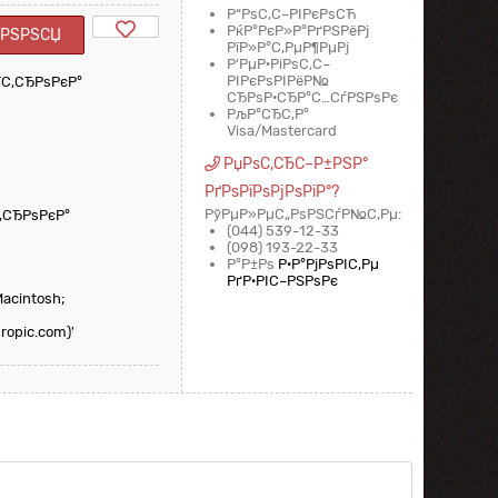
Р“РѕС‚С–РІРєРѕСЋ
РќР°РєР»Р°РґРЅРёРј
РµРЅРЅСЏ
РїР»Р°С‚РµР¶РµРј
Р‘РµР·РіРѕС‚С–
РІРєРѕРІРёР№
С‚СЂРѕРєР°
СЂРѕР·СЂР°С…СѓРЅРѕРє
РљР°СЂС‚Р°
Visa/Mastercard
РџРѕС‚СЂС–Р±РЅР°
РґРѕРїРѕРјРѕРіР°?
РўРµР»РµС„РѕРЅСѓР№С‚Рµ:
‚СЂРѕРєР°
(044) 539-12-33
(098) 193-22-33
Р°Р±Рѕ
Р·Р°РјРѕРІС‚Рµ
РґР·РІС–РЅРѕРє
(Macintosh;
ropic.com)'