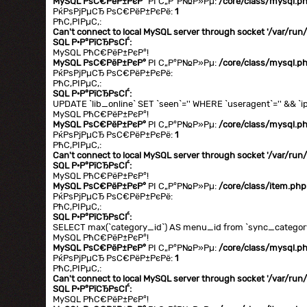
MySQL РѕС€РёР±РєР°
РІ С„Р°Р№Р»Рµ:
/core/class/mysql.p
РќРѕРјРµСЂ РѕС€РёР±РєРё:
1
РћС‚РІРµС‚:
Can't connect to local MySQL server through socket '/var/ru
SQL Р·Р°РїСЂРѕСЃ:
MySQL РћС€РёР±РєР°!
MySQL РѕС€РёР±РєР°
РІ С„Р°Р№Р»Рµ:
/core/class/mysql.p
РќРѕРјРµСЂ РѕС€РёР±РєРё:
РћС‚РІРµС‚:
SQL Р·Р°РїСЂРѕСЃ:
UPDATE `lib_online` SET `seen`='' WHERE `useragent`='' && `ip
MySQL РћС€РёР±РєР°!
MySQL РѕС€РёР±РєР°
РІ С„Р°Р№Р»Рµ:
/core/class/mysql.p
РќРѕРјРµСЂ РѕС€РёР±РєРё:
1
РћС‚РІРµС‚:
Can't connect to local MySQL server through socket '/var/ru
SQL Р·Р°РїСЂРѕСЃ:
MySQL РћС€РёР±РєР°!
MySQL РѕС€РёР±РєР°
РІ С„Р°Р№Р»Рµ:
/core/class/item.php
РќРѕРјРµСЂ РѕС€РёР±РєРё:
РћС‚РІРµС‚:
SQL Р·Р°РїСЂРѕСЃ:
SELECT max(`category_id`) AS menu_id from `sync_category`
MySQL РћС€РёР±РєР°!
MySQL РѕС€РёР±РєР°
РІ С„Р°Р№Р»Рµ:
/core/class/mysql.p
РќРѕРјРµСЂ РѕС€РёР±РєРё:
1
РћС‚РІРµС‚:
Can't connect to local MySQL server through socket '/var/ru
SQL Р·Р°РїСЂРѕСЃ:
MySQL РћС€РёР±РєР°!