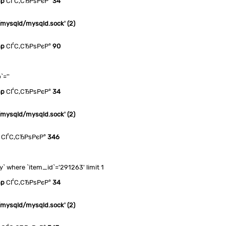
hp
СЃС‚СЂРѕРєР°
34
n/mysqld/mysqld.sock' (2)
hp
СЃС‚СЂРѕРєР°
90
`=''
hp
СЃС‚СЂРѕРєР°
34
n/mysqld/mysqld.sock' (2)
СЃС‚СЂРѕРєР°
346
 where `item_id`='291263' limit 1
hp
СЃС‚СЂРѕРєР°
34
n/mysqld/mysqld.sock' (2)