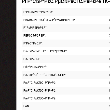
РҐР°СЂР°РєС‚РµСЂРёСЃС‚РёРєРё TK-
Р’РёСЂРѕР±РЅРёРє:
РђСЂС‚РёРєСѓР» С„Р°Р±СЂРёРєРё:
Р”РѕРІР¶РёРЅР°:
РЁРёСЂРёРЅР°:
Р’РёСЃРѕС‚Р°:
РљРѕР»С–СЂ Р°Р±Р°Р¶СѓСЂР° :
РљРѕР»С–СЂ:
РќР°РїСЂСѓРіР°:
РљР»Р°СЃ Р·Р°С…РёСЃС‚Сѓ IP:
РњР°С‚РµСЂС–Р°Р»Рё:
РњР°С‚РµСЂС–Р°Р»Рё:
РњР°С‚РµСЂС–Р°Р»Рё:
EAN: