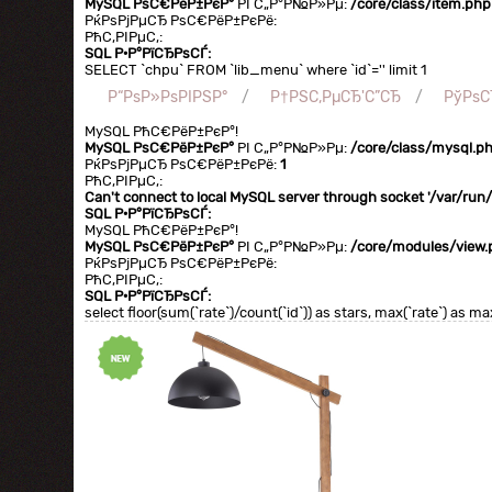
MySQL РѕС€РёР±РєР°
РІ С„Р°Р№Р»Рµ:
/core/class/item.php
РќРѕРјРµСЂ РѕС€РёР±РєРё:
РћС‚РІРµС‚:
SQL Р·Р°РїСЂРѕСЃ:
SELECT `chpu` FROM `lib_menu` where `id`='' limit 1
Р“РѕР»РѕРІРЅР°
Р†РЅС‚РµСЂ'С”СЂ
РўРѕ
MySQL РћС€РёР±РєР°!
MySQL РѕС€РёР±РєР°
РІ С„Р°Р№Р»Рµ:
/core/class/mysql.p
РќРѕРјРµСЂ РѕС€РёР±РєРё:
1
РћС‚РІРµС‚:
Can't connect to local MySQL server through socket '/var/ru
SQL Р·Р°РїСЂРѕСЃ:
MySQL РћС€РёР±РєР°!
MySQL РѕС€РёР±РєР°
РІ С„Р°Р№Р»Рµ:
/core/modules/view.
РќРѕРјРµСЂ РѕС€РёР±РєРё:
РћС‚РІРµС‚:
SQL Р·Р°РїСЂРѕСЃ:
select floor(sum(`rate`)/count(`id`)) as stars, max(`rate`) as