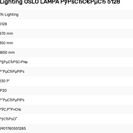
Lighting OSLO LAMPA РўРѕСЂС€РµСЂ 5128
TK-Lighting
5128
870 mm
350 mm
1850 mm
Р§РµСЂРЅС‹Р№
Р”РµСЂРµРІРѕ
230 Р’
IP20
Р”РµСЂРµРІРѕ
РЎС‚Р°Р»СЊ
РўСЂРѕСЃ
5901780551285