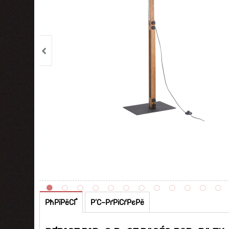
РћРїРёСЃ
Р’С–РґРіСѓРєРё