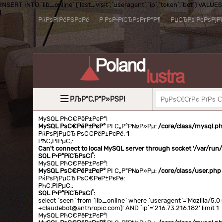
INSERT INTO `lib_online` (`last_visit`,`useragent`,`ip`,`token`,`bot`) VALUES (
РќРѕРІРёРЅРєРё
Р РѕР·РїСЂРѕРґР°Р¶
РџСЂРѕ РєРѕРјР
РЉР°С‚Р°Р»РЅРІ
MySQL РћС€РёР±РєР°!
MySQL РѕС€РёР±РєР°
РІ С„Р°Р№Р»Рµ:
/core/class/mysql.p
РќРѕРјРµСЂ РѕС€РёР±РєРё:
1
РћС‚РІРµС‚:
Can't connect to local MySQL server through socket '/var/ru
SQL Р·Р°РїСЂРѕСЃ:
MySQL РћС€РёР±РєР°!
MySQL РѕС€РёР±РєР°
РІ С„Р°Р№Р»Рµ:
/core/class/user.php
РќРѕРјРµСЂ РѕС€РёР±РєРё:
РћС‚РІРµС‚:
SQL Р·Р°РїСЂРѕСЃ:
select `seen` from `lib_online` where `useragent`='Mozilla/5
+claudebot@anthropic.com)' AND `ip`='216.73.216.182' limit 1
MySQL РћС€РёР±РєР°!