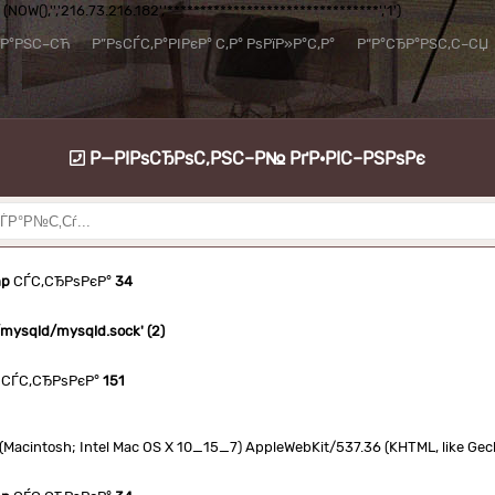
NOW(),'','216.73.216.182','********************************','1')
їР°РЅС–СЋ
Р”РѕСЃС‚Р°РІРєР° С‚Р° РѕРїР»Р°С‚Р°
Р“Р°СЂР°РЅС‚С–СЏ
Р—РІРѕСЂРѕС‚РЅС–Р№ РґР·РІС–РЅРѕРє
hp
СЃС‚СЂРѕРєР°
34
n/mysqld/mysqld.sock' (2)
СЃС‚СЂРѕРєР°
151
.0 (Macintosh; Intel Mac OS X 10_15_7) AppleWebKit/537.36 (KHTML, like Ge