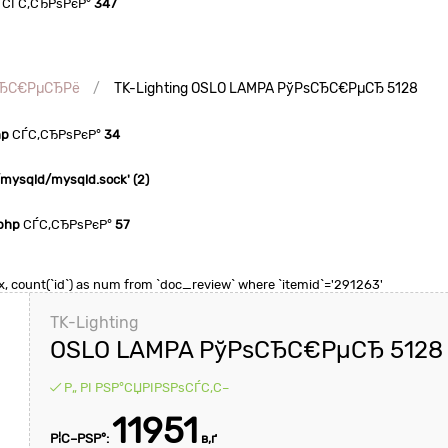
СЃС‚СЂРѕРєР°
347
СЂС€РµСЂРё
TK-Lighting OSLO LAMPA РўРѕСЂС€РµСЂ 5128
hp
СЃС‚СЂРѕРєР°
34
n/mysqld/mysqld.sock' (2)
php
СЃС‚СЂРѕРєР°
57
 max, count(`id`) as num from `doc_review` where `itemid`='291263'
TK-Lighting
OSLO LAMPA РўРѕСЂС€РµСЂ 5128
Р„ РІ РЅР°СЏРІРЅРѕСЃС‚С–
11951
Р¦С–РЅР°:
в‚ґ