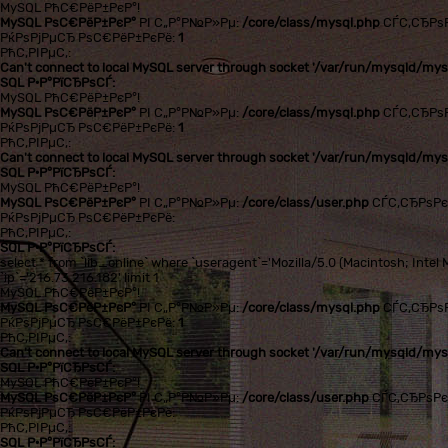
MySQL РћС€РёР±РєР°!
MySQL РѕС€РёР±РєР°
РІ С„Р°Р№Р»Рµ:
/core/class/mysql.php
СЃС‚СЂРѕ
РќРѕРјРµСЂ РѕС€РёР±РєРё:
1
РћС‚РІРµС‚:
Can't connect to local MySQL server through socket '/var/run/mysqld/mysq
SQL Р·Р°РїСЂРѕСЃ:
MySQL РћС€РёР±РєР°!
MySQL РѕС€РёР±РєР°
РІ С„Р°Р№Р»Рµ:
/core/class/mysql.php
СЃС‚СЂРѕ
РќРѕРјРµСЂ РѕС€РёР±РєРё:
1
РћС‚РІРµС‚:
Can't connect to local MySQL server through socket '/var/run/mysqld/mysq
SQL Р·Р°РїСЂРѕСЃ:
MySQL РћС€РёР±РєР°!
MySQL РѕС€РёР±РєР°
РІ С„Р°Р№Р»Рµ:
/core/class/user.php
СЃС‚СЂРѕР
РќРѕРјРµСЂ РѕС€РёР±РєРё:
РћС‚РІРµС‚:
SQL Р·Р°РїСЂРѕСЃ:
select * from `lib_online` where `useragent`='Mozilla/5.0 (Macintosh; In
`ip`='216.73.216.182' limit 1
MySQL РћС€РёР±РєР°!
MySQL РѕС€РёР±РєР°
РІ С„Р°Р№Р»Рµ:
/core/class/mysql.php
СЃС‚СЂРѕ
РќРѕРјРµСЂ РѕС€РёР±РєРё:
1
РћС‚РІРµС‚:
Can't connect to local MySQL server through socket '/var/run/mysqld/mysq
SQL Р·Р°РїСЂРѕСЃ:
MySQL РћС€РёР±РєР°!
MySQL РѕС€РёР±РєР°
РІ С„Р°Р№Р»Рµ:
/core/class/user.php
СЃС‚СЂРѕР
РќРѕРјРµСЂ РѕС€РёР±РєРё:
РћС‚РІРµС‚:
SQL Р·Р°РїСЂРѕСЃ: