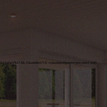
0.0.0 Safari/537.36; ClaudeBot/1.0; +claudebot@anthropic.com)' AND