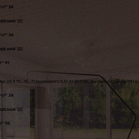
РєР°
34
ld.sock' (2)
РєР°
34
ld.sock' (2)
єР°
91
tel Mac OS X 10_15_7) AppleWebKit/537.36 (KHTML, like Gecko) Chrome/131.
РєР°
34
ld.sock' (2)
єР°
95