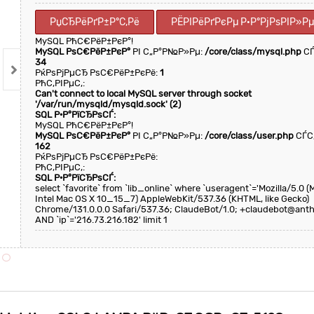
РџСЂРёРґР±Р°С‚Рё
РЁРІРёРґРєРµ Р·Р°РјРѕРІР»
MySQL РћС€РёР±РєР°!
MySQL РѕС€РёР±РєР°
РІ С„Р°Р№Р»Рµ:
/core/class/mysql.php
СЃ
34
РќРѕРјРµСЂ РѕС€РёР±РєРё:
1
РћС‚РІРµС‚:
Can't connect to local MySQL server through socket
'/var/run/mysqld/mysqld.sock' (2)
SQL Р·Р°РїСЂРѕСЃ:
MySQL РћС€РёР±РєР°!
MySQL РѕС€РёР±РєР°
РІ С„Р°Р№Р»Рµ:
/core/class/user.php
СЃС
162
РќРѕРјРµСЂ РѕС€РёР±РєРё:
РћС‚РІРµС‚:
SQL Р·Р°РїСЂРѕСЃ:
select `favorite` from `lib_online` where `useragent`='Mozilla/5.0 
Intel Mac OS X 10_15_7) AppleWebKit/537.36 (KHTML, like Gecko)
Chrome/131.0.0.0 Safari/537.36; ClaudeBot/1.0; +claudebot@anth
AND `ip`='216.73.216.182' limit 1