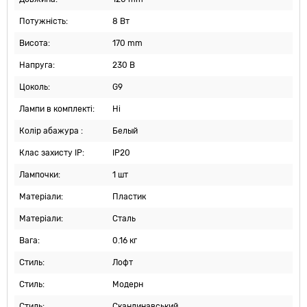
Потужність:
8 Вт
Висота:
170 mm
Напруга:
230 В
Цоколь:
G9
Лампи в комплекті:
Ні
Колір абажура :
Белый
Клас захисту IP:
IP20
Лампочки:
1 шт
Матеріали:
Пластик
Матеріали:
Сталь
Вага:
0.16 кг
Стиль:
Лофт
Стиль:
Модерн
Стиль:
Скандинавський