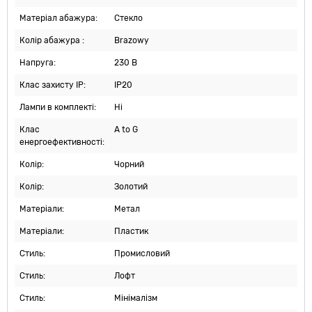
Матеріал абажура:
Стекло
Колір абажура :
Brazowy
Напруга:
230 В
Клас захисту IP:
IP20
Лампи в комплекті:
Ні
Клас
A to G
енергоефективності:
Колір:
Чорний
Колір:
Золотий
Матеріали:
Метал
Матеріали:
Пластик
Стиль:
Промисловий
Стиль:
Лофт
Стиль:
Мінімалізм