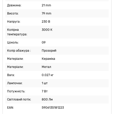
Довжина:
21 mm
Висота:
79 mm
Напруга:
230 В
Колірна
3000 К
температура:
Цоколь:
G9
Колір абажура :
Прозорий
Матеріали:
Кераміка
Матеріали:
Метал
Вага:
0.027 кг
Лампочки:
1 шт
Потужність:
7 Вт
Світловий потік:
800 Лм
EAN:
5906135181223