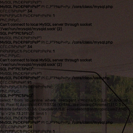
MySQL РћС€РёР±РєР°!
MySQL РѕС€РёР±РєР°
РІ С„Р°Р№Р»Рµ:
/core/class/mysql.php
СЃС‚СЂРѕРєР°
34
РќРѕРјРµСЂ РѕС€РёР±РєРё:
1
РћС‚РІРµС‚:
Can't connect to local MySQL server through socket
'/var/run/mysqld/mysqld.sock' (2)
SQL Р·Р°РїСЂРѕСЃ:
MySQL РћС€РёР±РєР°!
MySQL РѕС€РёР±РєР°
РІ С„Р°Р№Р»Рµ:
/core/class/mysql.php
СЃС‚СЂРѕРєР°
34
РќРѕРјРµСЂ РѕС€РёР±РєРё:
1
РћС‚РІРµС‚:
Can't connect to local MySQL server through socket
'/var/run/mysqld/mysqld.sock' (2)
SQL Р·Р°РїСЂРѕСЃ:
MySQL РћС€РёР±РєР°!
MySQL РѕС€РёР±РєР°
РІ С„Р°Р№Р»Рµ:
/core/class/user.php
СЃС‚СЂРѕРєР°
91
РќРѕРјРµСЂ РѕС€РёР±РєРё:
РћС‚РІРµС‚:
SQL Р·Р°РїСЂРѕСЃ:
select * from `lib_online` where `useragent`='Mozilla/5.0 (Linux; Android
14; Pixel 8) AppleWebKit/537.36 (KHTML, like Gecko) Chrome/131.0.0.0
Mobile Safari/537.36; ClaudeBot/1.0; +claudebot@anthropic.com)' AND
`ip`='216.73.217.104' limit 1
MySQL РћС€РёР±РєР°!
MySQL РѕС€РёР±РєР°
РІ С„Р°Р№Р»Рµ:
/core/class/mysql.php
СЃС‚СЂРѕРєР°
34
РќРѕРјРµСЂ РѕС€РёР±РєРё:
1