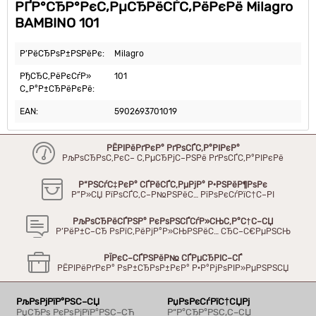
РҐР°СЂР°РєС‚РµСЂРёСЃС‚РёРєРё Milagro
BAMBINO 101
Р’РёСЂРѕР±РЅРёРє:
Milagro
РђСЂС‚РёРєСѓР»
101
С„Р°Р±СЂРёРєРё:
EAN:
5902693701019
РЁРІРёРґРєР° РґРѕСЃС‚Р°РІРєР°
РљРѕСЂРѕС‚РєС– С‚РµСЂРјС–РЅРё РґРѕСЃС‚Р°РІРєРё
Р“РЅСѓС‡РєР° СЃРёСЃС‚РµРјР° Р·РЅРёР¶РѕРє
Р”Р»СЏ РїРѕСЃС‚С–Р№РЅРёС… РїРѕРєСѓРїС†С–РІ
РљРѕСЂРёСЃРЅР° РєРѕРЅСЃСѓР»СЊС‚Р°С†С–СЏ
Р’РёР±С–СЂ РѕРїС‚РёРјР°Р»СЊРЅРёС… СЂС–С€РµРЅСЊ
РЇРєС–СЃРЅРёР№ СЃРµСЂРІС–СЃ
РЁРІРёРґРєР° РѕР±СЂРѕР±РєР° Р·Р°РјРѕРІР»РµРЅРЅСЏ
РљРѕРјРїР°РЅС–СЏ
РџРѕРєСѓРїС†СЏРј
РџСЂРѕ РєРѕРјРїР°РЅС–СЋ
Р“Р°СЂР°РЅС‚С–СЏ