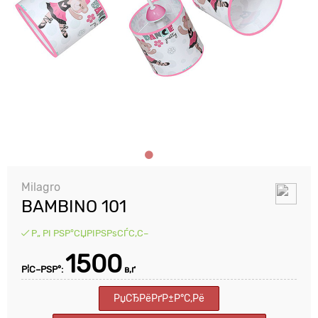
Milagro
BAMBINO 101
Р„ РІ РЅР°СЏРІРЅРѕСЃС‚С–
1500
Р¦С–РЅР°:
в‚ґ
РџСЂРёРґР±Р°С‚Рё