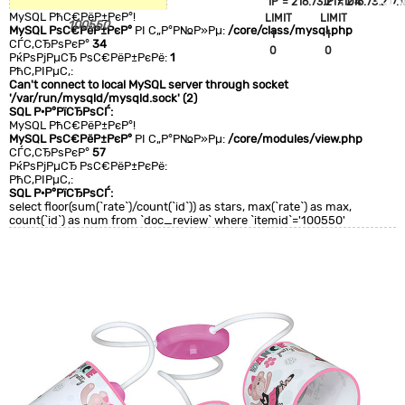
`IP`='216.73.217.104'
`IP`='216.73.217.1
+CLA
MySQL РћС€РёР±РєР°!
LIMIT
LIMIT
0
100550
MySQL РѕС€РёР±РєР°
РІ С„Р°Р№Р»Рµ:
/core/class/mysql.php
1
1
СЃС‚СЂРѕРєР°
34
0
0
РќРѕРјРµСЂ РѕС€РёР±РєРё:
1
РћС‚РІРµС‚:
Can't connect to local MySQL server through socket
'/var/run/mysqld/mysqld.sock' (2)
SQL Р·Р°РїСЂРѕСЃ:
MySQL РћС€РёР±РєР°!
MySQL РѕС€РёР±РєР°
РІ С„Р°Р№Р»Рµ:
/core/modules/view.php
СЃС‚СЂРѕРєР°
57
РќРѕРјРµСЂ РѕС€РёР±РєРё:
РћС‚РІРµС‚:
SQL Р·Р°РїСЂРѕСЃ:
select floor(sum(`rate`)/count(`id`)) as stars, max(`rate`) as max,
count(`id`) as num from `doc_review` where `itemid`='100550'