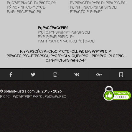
РџСЂР°Р№СЃ-Р»РёСЃС‚Рё
РЎРїРѕСЃРѕР±Рё РѕРїР»Р°С‚Рё
РЎРїС–РІРїСЂР°С†СЏ
РџРѕРІРµСЂРЅРµРЅРЅСЏ
РљРѕРЅС‚Р°РєС‚Рё
Р”РѕСЃС‚Р°РІРєР°
РџРѕСЃР»СѓРіРё
Р’СЃС‚Р°РЅРѕРІР»РµРЅРЅСЏ
РЎР°РјРѕРІРёРІС–Р·
РљРѕРЅСЃСѓР»СЊС‚Р°С†С–СЏ
РљРѕРЅСЃСѓР»СЊС‚Р°С†С–СЏ, РїСЂРѕРґР°Р¶ С‚Р°
РїРѕСЃС‚Р°С‡Р°РЅРЅСЏ Р±СѓРґСЊ-СЏРєРёС… РІРёРґС–РІ СЃРІС–
С‚РёР»СЊРЅРёРєС–РІ
© poland-lustra.com.ua, 2015 - 2026
Р’СЃС– РїСЂР°РІР° Р·Р°С…РёС‰РµРЅС–