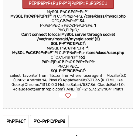
РЁРІРёРґРєРµ Р·Р°РјРѕРІР»РµРЅРЅСЏ
MySQL РћС€РёР±РєР°!
MySQL РѕС€РёР±РєР°
РІ С„Р°Р№Р»Рµ:
/core/class/mysql.php
СЃС‚СЂРѕРєР°
34
РќРѕРјРµСЂ РѕС€РёР±РєРё:
1
РћС‚РІРµС‚:
Can't connect to local MySQL server through socket
'/var/run/mysqld/mysqld.sock' (2)
SQL Р·Р°РїСЂРѕСЃ:
MySQL РћС€РёР±РєР°!
MySQL РѕС€РёР±РєР°
РІ С„Р°Р№Р»Рµ:
/core/class/user.php
СЃС‚СЂРѕРєР°
162
РќРѕРјРµСЂ РѕС€РёР±РєРё:
РћС‚РІРµС‚:
SQL Р·Р°РїСЂРѕСЃ:
select `favorite` from `lib_online` where `useragent`='Mozilla/5.0
(Linux; Android 14; Pixel 8) AppleWebKit/537.36 (KHTML, like
Gecko) Chrome/131.0.0.0 Mobile Safari/537.36; ClaudeBot/1.0;
+claudebot@anthropic.com)' AND `ip`='216.73.217.104' limit 1
РћРїРёСЃ
Р’С–РґРіСѓРєРё