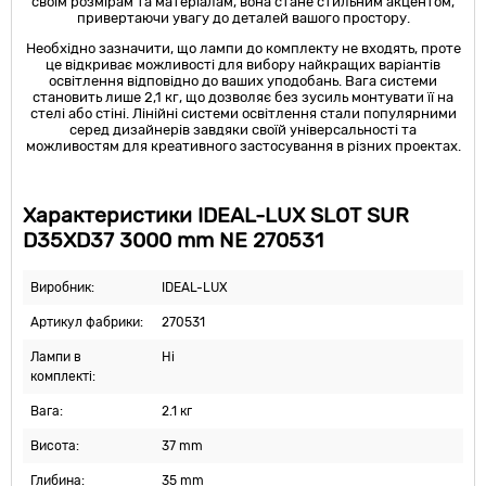
своїм розмірам та матеріалам, вона стане стильним акцентом,
привертаючи увагу до деталей вашого простору.
Необхідно зазначити, що лампи до комплекту не входять, проте
це відкриває можливості для вибору найкращих варіантів
освітлення відповідно до ваших уподобань. Вага системи
становить лише 2,1 кг, що дозволяє без зусиль монтувати її на
стелі або стіні. Лінійні системи освітлення стали популярними
серед дизайнерів завдяки своїй універсальності та
можливостям для креативного застосування в різних проектах.
Характеристики IDEAL-LUX SLOT SUR
D35XD37 3000 mm NE 270531
Виробник:
IDEAL-LUX
Артикул фабрики:
270531
Лампи в
Ні
комплекті:
Вага:
2.1 кг
Висота:
37 mm
Глибина:
35 mm