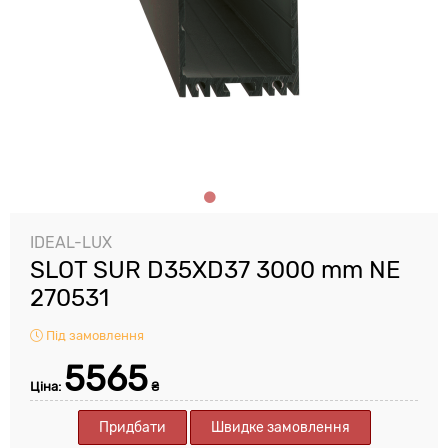
IDEAL-LUX
SLOT SUR D35XD37 3000 mm NE
270531
Під замовлення
5565
Ціна:
₴
Придбати
Швидке замовлення