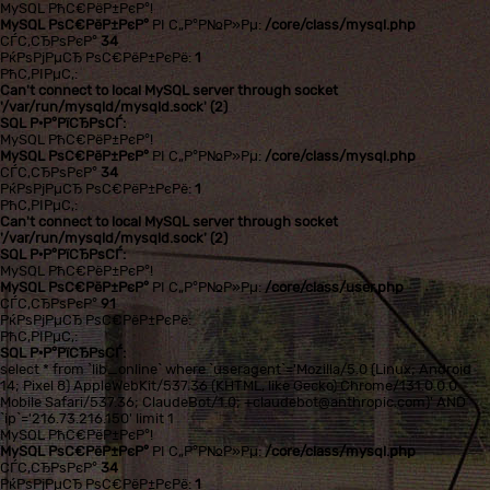
MySQL РћС€РёР±РєР°!
MySQL РѕС€РёР±РєР°
РІ С„Р°Р№Р»Рµ:
/core/class/mysql.php
СЃС‚СЂРѕРєР°
34
РќРѕРјРµСЂ РѕС€РёР±РєРё:
1
РћС‚РІРµС‚:
Can't connect to local MySQL server through socket
'/var/run/mysqld/mysqld.sock' (2)
SQL Р·Р°РїСЂРѕСЃ:
MySQL РћС€РёР±РєР°!
MySQL РѕС€РёР±РєР°
РІ С„Р°Р№Р»Рµ:
/core/class/mysql.php
СЃС‚СЂРѕРєР°
34
РќРѕРјРµСЂ РѕС€РёР±РєРё:
1
РћС‚РІРµС‚:
Can't connect to local MySQL server through socket
'/var/run/mysqld/mysqld.sock' (2)
SQL Р·Р°РїСЂРѕСЃ:
MySQL РћС€РёР±РєР°!
MySQL РѕС€РёР±РєР°
РІ С„Р°Р№Р»Рµ:
/core/class/user.php
СЃС‚СЂРѕРєР°
91
РќРѕРјРµСЂ РѕС€РёР±РєРё:
РћС‚РІРµС‚:
SQL Р·Р°РїСЂРѕСЃ:
select * from `lib_online` where `useragent`='Mozilla/5.0 (Linux; Android
14; Pixel 8) AppleWebKit/537.36 (KHTML, like Gecko) Chrome/131.0.0.0
Mobile Safari/537.36; ClaudeBot/1.0; +claudebot@anthropic.com)' AND
`ip`='216.73.216.150' limit 1
MySQL РћС€РёР±РєР°!
MySQL РѕС€РёР±РєР°
РІ С„Р°Р№Р»Рµ:
/core/class/mysql.php
СЃС‚СЂРѕРєР°
34
РќРѕРјРµСЂ РѕС€РёР±РєРё:
1