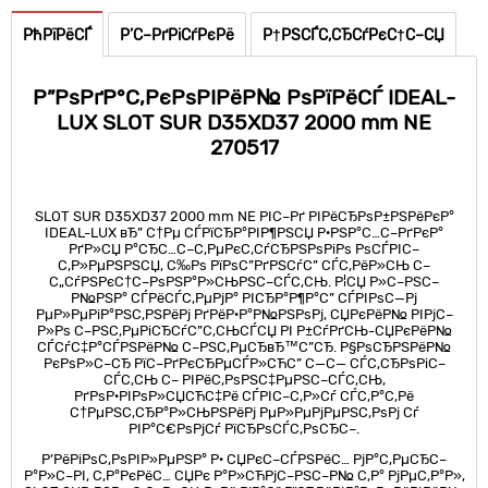
РћРїРёСЃ
Р’С–РґРіСѓРєРё
Р†РЅСЃС‚СЂСѓРєС†С–СЏ
Р”РѕРґР°С‚РєРѕРІРёР№ РѕРїРёСЃ IDEAL-
LUX SLOT SUR D35XD37 2000 mm NE
270517
SLOT SUR D35XD37 2000 mm NE РІС–Рґ РІРёСЂРѕР±РЅРёРєР°
IDEAL-LUX вЂ” С†Рµ СЃРїСЂР°РІР¶РЅСЏ Р·РЅР°С…С–РґРєР°
РґР»СЏ Р°СЂС…С–С‚РµРєС‚СѓСЂРЅРѕРіРѕ РѕСЃРІС–
С‚Р»РµРЅРЅСЏ, С‰Рѕ РїРѕС”РґРЅСѓС” СЃС‚РёР»СЊ С–
С„СѓРЅРєС†С–РѕРЅР°Р»СЊРЅС–СЃС‚СЊ. Р¦СЏ Р»С–РЅС–
Р№РЅР° СЃРёСЃС‚РµРјР° РІСЂР°Р¶Р°С” СЃРІРѕС—Рј
РµР»РµРіР°РЅС‚РЅРёРј РґРёР·Р°Р№РЅРѕРј, СЏРєРёР№ РІРјС–
Р»Рѕ С–РЅС‚РµРіСЂСѓС”С‚СЊСЃСЏ РІ Р±СѓРґСЊ-СЏРєРёР№
СЃСѓС‡Р°СЃРЅРёР№ С–РЅС‚РµСЂвЂ™С”СЂ. Р§РѕСЂРЅРёР№
РєРѕР»С–СЂ РїС–РґРєСЂРµСЃР»СЋС” С—С— СЃС‚СЂРѕРіС–
СЃС‚СЊ С– РІРёС‚РѕРЅС‡РµРЅС–СЃС‚СЊ,
РґРѕР·РІРѕР»СЏСЋС‡Рё СЃРІС–С‚Р»Сѓ СЃС‚Р°С‚Рё
С†РµРЅС‚СЂР°Р»СЊРЅРёРј РµР»РµРјРµРЅС‚РѕРј Сѓ
РІР°С€РѕРјСѓ РїСЂРѕСЃС‚РѕСЂС–.
Р’РёРіРѕС‚РѕРІР»РµРЅР° Р· СЏРєС–СЃРЅРёС… РјР°С‚РµСЂС–
Р°Р»С–РІ, С‚Р°РєРёС… СЏРє Р°Р»СЋРјС–РЅС–Р№ С‚Р° РјРµС‚Р°Р»,