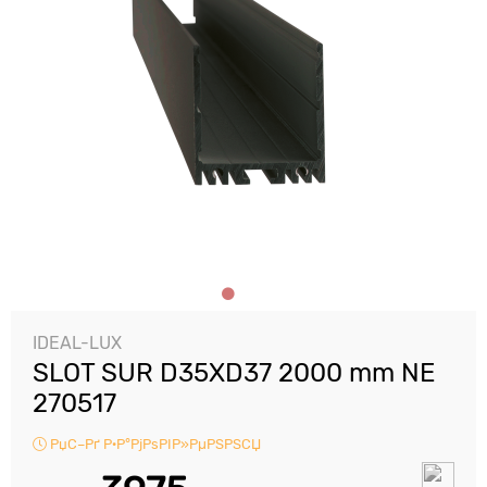
IDEAL-LUX
SLOT SUR D35XD37 2000 mm NE
270517
РџС–Рґ Р·Р°РјРѕРІР»РµРЅРЅСЏ