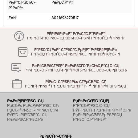
РњР°С‚РµСЂС–
РњРµС‚Р°Р»
Р°Р»Рё:
EAN:
8021696270517
РЁРІРёРґРєР° РґРѕСЃС‚Р°РІРєР°
РљРѕСЂРѕС‚РєС– С‚РµСЂРјС–РЅРё РґРѕСЃС‚Р°РІРєРё
Р“РЅСѓС‡РєР° СЃРёСЃС‚РµРјР° Р·РЅРёР¶РѕРє
Р”Р»СЏ РїРѕСЃС‚С–Р№РЅРёС… РїРѕРєСѓРїС†С–РІ
РљРѕСЂРёСЃРЅР° РєРѕРЅСЃСѓР»СЊС‚Р°С†С–СЏ
Р’РёР±С–СЂ РѕРїС‚РёРјР°Р»СЊРЅРёС… СЂС–С€РµРЅСЊ
РЇРєС–СЃРЅРёР№ СЃРµСЂРІС–СЃ
РЁРІРёРґРєР° РѕР±СЂРѕР±РєР° Р·Р°РјРѕРІР»РµРЅРЅСЏ
РљРѕРјРїР°РЅС–СЏ
РџРѕРєСѓРїС†СЏРј
РџСЂРѕ РєРѕРјРїР°РЅС–СЋ
Р“Р°СЂР°РЅС‚С–СЏ
РџСЂР°Р№СЃ-Р»РёСЃС‚Рё
РЎРїРѕСЃРѕР±Рё РѕРїР»Р°С‚Рё
РЎРїС–РІРїСЂР°С†СЏ
РџРѕРІРµСЂРЅРµРЅРЅСЏ
РљРѕРЅС‚Р°РєС‚Рё
Р”РѕСЃС‚Р°РІРєР°
РџРѕСЃР»СѓРіРё