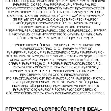
SLOT SUR РЅРµ С‚С–Р»СЊРєРё РјР°С” РїСЂРёРІР°Р±Р»РёРІРёР№
Р·РѕРІРЅС–С€РЅС–Р№ РІРёРіР»СЏРґ, Р°Р»Рµ Р№ РІС–
РґР·РЅР°С‡Р°С”С‚СЊСЃСЏ РІРёСЃРѕРєРѕСЋ РјС–С†РЅС–СЃС‚СЋ
С‚Р° РґРѕРІРіРѕРІС–С‡РЅС–СЃС‚СЋ. Р‡С— РєРѕРјРїР°РєС‚РЅС–
СЂРѕР·РјС–СЂРё вЂ” РІРёСЃРѕС‚Р° 37 РјРј С‚Р° РіР»РёР±РёРЅР°
35 РјРј вЂ” СЂРѕР±Р»СЏС‚СЊ С†СЋ Р»С–РЅС–Р№РЅСѓ
СЃРёСЃС‚РµРјСѓ СѓРЅС–РІРµСЂСЃР°Р»СЊРЅРѕСЋ РґР»СЏ
РІРёРєРѕСЂРёСЃС‚Р°РЅРЅСЏ РІ СЂС–Р·РЅРёС…
РґРёР·Р°Р№РЅРµСЂСЃСЊРєРёС… СЂС–С€РµРЅРЅСЏС…. Р’Р°РіР°
РІРёСЂРѕР±Сѓ СЃРєР»Р°РґР°С” РІСЃСЊРѕРіРѕ 1,4 РєРі, С‰Рѕ
СЃРїСЂРѕС‰СѓС” РїСЂРѕС†РµСЃ РјРѕРЅС‚Р°Р¶Сѓ.
Р—Р°РІРґСЏРєРё СЃРІРѕС—Р№ СѓРЅС–РєР°Р»СЊРЅС–Р№
РєРѕРЅСЃС‚СЂСѓРєС†С–С— Р±РµР· Р»Р°РјРї Сѓ
РєРѕРјРїР»РµРєС‚С–, РІРё РѕС‚СЂРёРјСѓС”С‚Рµ РјРѕР¶Р»РёРІС–
СЃС‚СЊ РІРёР±СЂР°С‚Рё РЅР°Р№РєСЂР°С‰С– РґР¶РµСЂРµР»Р°
СЃРІС–С‚Р»Р° РІС–РґРїРѕРІС–РґРЅРѕ РґРѕ РІР»Р°СЃРЅРёС…
СѓРїРѕРґРѕР±Р°РЅСЊ С– РІРёРјРѕРі РїСЂРѕСЃС‚РѕСЂСѓ. Р›С–
РЅС–Р№РЅС– СЃРёСЃС‚РµРјРё РѕСЃРІС–С‚Р»РµРЅРЅСЏ
С‚Р°РєРѕРіРѕ С‚РёРїСѓ РІС–РґРєСЂРёРІР°СЋС‚СЊ РЅРѕРІС–
РіРѕСЂРёР·РѕРЅС‚Рё Сѓ СЃС‚РІРѕСЂРµРЅРЅС–
Р°С‚РјРѕСЃС„РµСЂРё С‚Р° РїС–РґРєСЂРµСЃР»РµРЅРЅС– Р°СЂС…
С–С‚РµРєС‚СѓСЂРЅРёС… РѕСЃРѕР±Р»РёРІРѕСЃС‚РµР№
РїСЂРёРјС–С‰РµРЅРЅСЏ. Р§РѕСЂРЅРёР№ РєРѕР»С–СЂ
РґРѕРґР°С” С†СЊРѕРјСѓ РІРёСЂРѕР±Сѓ С€Р°СЂРјСѓ С–
СЃСѓС‡Р°СЃРЅРѕСЃС‚С–, С‰Рѕ РїСЂРёРІРµСЂС‚Р°С” СѓРІР°РіСѓ.
РҐР°СЂР°РєС‚РµСЂРёСЃС‚РёРєРё IDEAL-