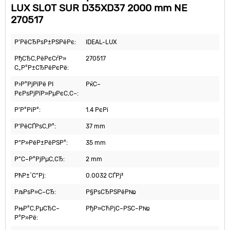
LUX SLOT SUR D35XD37 2000 mm NE
270517
Р’РёСЂРѕР±РЅРёРє:
IDEAL-LUX
РђСЂС‚РёРєСѓР»
270517
С„Р°Р±СЂРёРєРё:
Р›Р°РјРїРё РІ
РќС–
РєРѕРјРїР»РµРєС‚С–:
Р’Р°РіР°:
1.4 РєРі
Р’РёСЃРѕС‚Р°:
37 mm
Р“Р»РёР±РёРЅР°:
35 mm
Р”С–Р°РјРµС‚СЂ:
2 mm
РћР±`С”Рј:
0.0032 СЃРј³
РљРѕР»С–СЂ:
Р§РѕСЂРЅРёР№
РњР°С‚РµСЂС–
РђР»СЋРјС–РЅС–Р№
Р°Р»Рё: