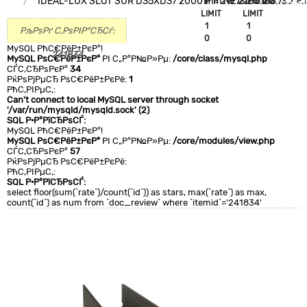
IDEAL-LUX SLOT SUR D35XD37 2000 mm NE 270517
`IP`='216.73.216.150'
`IP`='216.73.216.
+CLA
LIMIT
LIMIT
0
1
1
РљРѕРґ С‚РѕРІР°СЂСѓ:
0
0
MySQL РћС€РёР±РєР°!
241834
MySQL РѕС€РёР±РєР°
РІ С„Р°Р№Р»Рµ:
/core/class/mysql.php
СЃС‚СЂРѕРєР°
34
РќРѕРјРµСЂ РѕС€РёР±РєРё:
1
РћС‚РІРµС‚:
Can't connect to local MySQL server through socket
'/var/run/mysqld/mysqld.sock' (2)
SQL Р·Р°РїСЂРѕСЃ:
MySQL РћС€РёР±РєР°!
MySQL РѕС€РёР±РєР°
РІ С„Р°Р№Р»Рµ:
/core/modules/view.php
СЃС‚СЂРѕРєР°
57
РќРѕРјРµСЂ РѕС€РёР±РєРё:
РћС‚РІРµС‚:
SQL Р·Р°РїСЂРѕСЃ:
select floor(sum(`rate`)/count(`id`)) as stars, max(`rate`) as max,
count(`id`) as num from `doc_review` where `itemid`='241834'