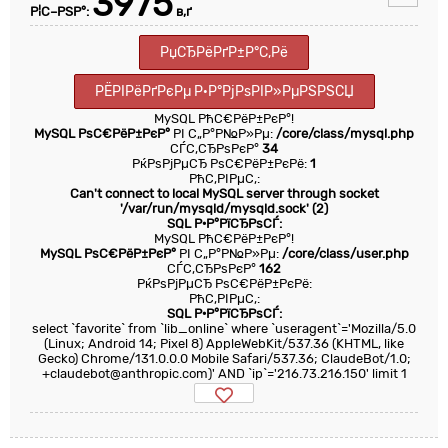
3975
Р¦С–РЅР°:
в‚ґ
РџСЂРёРґР±Р°С‚Рё
РЁРІРёРґРєРµ Р·Р°РјРѕРІР»РµРЅРЅСЏ
MySQL РћС€РёР±РєР°!
MySQL РѕС€РёР±РєР°
РІ С„Р°Р№Р»Рµ:
/core/class/mysql.php
СЃС‚СЂРѕРєР°
34
РќРѕРјРµСЂ РѕС€РёР±РєРё:
1
РћС‚РІРµС‚:
Can't connect to local MySQL server through socket
'/var/run/mysqld/mysqld.sock' (2)
SQL Р·Р°РїСЂРѕСЃ:
MySQL РћС€РёР±РєР°!
MySQL РѕС€РёР±РєР°
РІ С„Р°Р№Р»Рµ:
/core/class/user.php
СЃС‚СЂРѕРєР°
162
РќРѕРјРµСЂ РѕС€РёР±РєРё:
РћС‚РІРµС‚:
SQL Р·Р°РїСЂРѕСЃ:
select `favorite` from `lib_online` where `useragent`='Mozilla/5.0
(Linux; Android 14; Pixel 8) AppleWebKit/537.36 (KHTML, like
Gecko) Chrome/131.0.0.0 Mobile Safari/537.36; ClaudeBot/1.0;
+claudebot@anthropic.com)' AND `ip`='216.73.216.150' limit 1