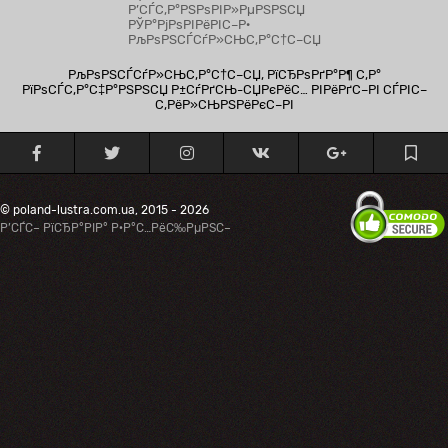
Р’СЃС‚Р°РЅРѕРІР»РµРЅРЅСЏ
РЎР°РјРѕРІРёРІС–Р·
РљРѕРЅСЃСѓР»СЊС‚Р°С†С–СЏ
РљРѕРЅСЃСѓР»СЊС‚Р°С†С–СЏ, РїСЂРѕРґР°Р¶ С‚Р°
РїРѕСЃС‚Р°С‡Р°РЅРЅСЏ Р±СѓРґСЊ-СЏРєРёС… РІРёРґС–РІ СЃРІС–
С‚РёР»СЊРЅРёРєС–РІ
© poland-lustra.com.ua, 2015 - 2026
Р’СЃС– РїСЂР°РІР° Р·Р°С…РёС‰РµРЅС–