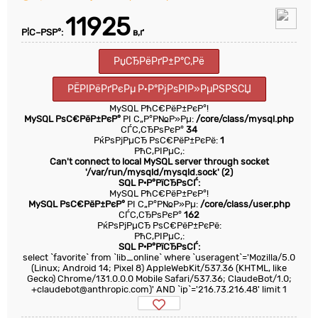
11925
Р¦С–РЅР°:
в‚ґ
РџСЂРёРґР±Р°С‚Рё
РЁРІРёРґРєРµ Р·Р°РјРѕРІР»РµРЅРЅСЏ
MySQL РћС€РёР±РєР°!
MySQL РѕС€РёР±РєР°
РІ С„Р°Р№Р»Рµ:
/core/class/mysql.php
СЃС‚СЂРѕРєР°
34
РќРѕРјРµСЂ РѕС€РёР±РєРё:
1
РћС‚РІРµС‚:
Can't connect to local MySQL server through socket
'/var/run/mysqld/mysqld.sock' (2)
SQL Р·Р°РїСЂРѕСЃ:
MySQL РћС€РёР±РєР°!
MySQL РѕС€РёР±РєР°
РІ С„Р°Р№Р»Рµ:
/core/class/user.php
СЃС‚СЂРѕРєР°
162
РќРѕРјРµСЂ РѕС€РёР±РєРё:
РћС‚РІРµС‚:
SQL Р·Р°РїСЂРѕСЃ:
select `favorite` from `lib_online` where `useragent`='Mozilla/5.0
(Linux; Android 14; Pixel 8) AppleWebKit/537.36 (KHTML, like
Gecko) Chrome/131.0.0.0 Mobile Safari/537.36; ClaudeBot/1.0;
+claudebot@anthropic.com)' AND `ip`='216.73.216.48' limit 1