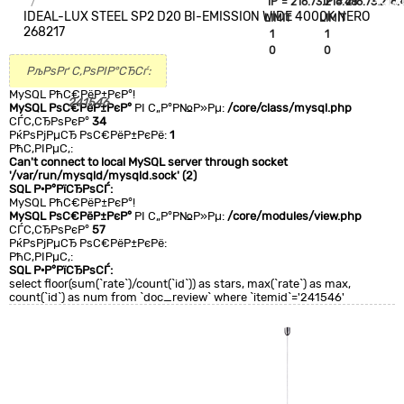
`IP`='216.73.216.48'
`IP`='216.73.216.
+CLA
IDEAL-LUX STEEL SP2 D20 BI-EMISSION WIDE 4000K NERO
LIMIT
LIMIT
0
268217
1
1
0
0
РљРѕРґ С‚РѕРІР°СЂСѓ:
MySQL РћС€РёР±РєР°!
241546
MySQL РѕС€РёР±РєР°
РІ С„Р°Р№Р»Рµ:
/core/class/mysql.php
СЃС‚СЂРѕРєР°
34
РќРѕРјРµСЂ РѕС€РёР±РєРё:
1
РћС‚РІРµС‚:
Can't connect to local MySQL server through socket
'/var/run/mysqld/mysqld.sock' (2)
SQL Р·Р°РїСЂРѕСЃ:
MySQL РћС€РёР±РєР°!
MySQL РѕС€РёР±РєР°
РІ С„Р°Р№Р»Рµ:
/core/modules/view.php
СЃС‚СЂРѕРєР°
57
РќРѕРјРµСЂ РѕС€РёР±РєРё:
РћС‚РІРµС‚:
SQL Р·Р°РїСЂРѕСЃ:
select floor(sum(`rate`)/count(`id`)) as stars, max(`rate`) as max,
count(`id`) as num from `doc_review` where `itemid`='241546'