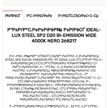
РћРїРёСЃ
Р’С–РґРіСѓРєРё
Р†РЅСЃС‚СЂСѓРєС†С–СЏ
Р”РѕРґР°С‚РєРѕРІРёР№ РѕРїРёСЃ IDEAL-
LUX STEEL SP2 D20 BI-EMISSION WIDE
4000K NERO 268217
Р›С–РЅС–Р№РЅР° СЃРёСЃС‚РµРјР° РѕСЃРІС–С‚Р»РµРЅРЅСЏ
STEEL SP2 D20 BI-EMISSION РІС–Рґ IDEAL-LUX СЃС‚Р°Р»Р° РІС‚С–
Р»РµРЅРЅСЏРј СЃСѓС‡Р°СЃРЅРѕРіРѕ РґРёР·Р°Р№РЅСѓ Сѓ
РєР°С‚РµРіРѕСЂС–С— Р°СЂС…С–С‚РµРєС‚СѓСЂРЅРѕРіРѕ
РѕСЃРІС–С‚Р»РµРЅРЅСЏ. Р§РѕСЂРЅРёР№ РєРѕР»С–СЂ
РїСЂРёРґР°С” РµР»РµРіР°РЅС‚РЅРѕСЃС‚С–, Р°
РІРёС‚РѕРЅС‡РµРЅР° С„РѕСЂРјР° РїС–РґРєСЂРµСЃР»СЋС” С—С—
СЃС‚РёР»СЊРѕРІСѓ РІРёСЂР°Р·РЅС–СЃС‚СЊ. Р—
РґРѕРІР¶РёРЅРѕСЋ 1200 РјРј С– РіР»РёР±РёРЅРѕСЋ Р»РёС€Рµ
20 РјРј, С†РµР№ РїСЂРѕРґСѓРєС‚ СЃС‚Р°РЅРµ РЅРµР·Р°РјС–
РЅРЅРёРј РµР»РµРјРµРЅС‚РѕРј Сѓ РІР°С€РѕРјСѓ С–
РЅС‚РµСЂ'С”СЂС–, СЃС‚РІРѕСЂСЋСЋС‡Рё
РЅРµРїРѕРІС‚РѕСЂРЅСѓ Р°С‚РјРѕСЃС„РµСЂСѓ.
Р—Р°РІРґСЏРєРё РїРѕС‚СѓР¶РЅРѕСЃС‚С– 32 Р’С‚ С‚Р° СЃРІС–