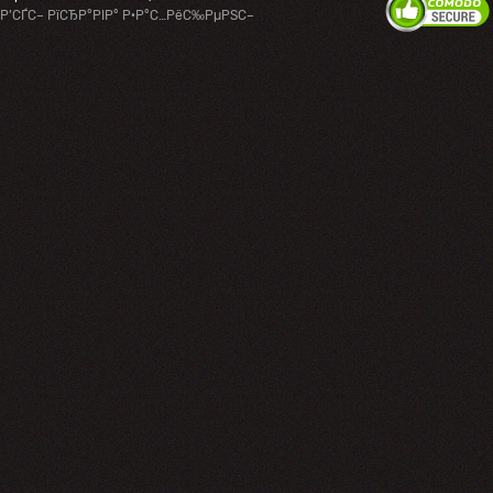
Р’СЃС– РїСЂР°РІР° Р·Р°С…РёС‰РµРЅС–