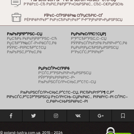
Р’РёР±С–СЂ РѕРїС‚РёРјР°Р»СЊРЅРёС… СЂС–С€РµРЅСЊ
РЇРєС–СЃРЅРёР№ СЃРµСЂРІС–СЃ
РЁРІРёРґРєР° РѕР±СЂРѕР±РєР° Р·Р°РјРѕРІР»РµРЅРЅСЏ
РљРѕРјРїР°РЅС–СЏ
РџРѕРєСѓРїС†СЏРј
РџСЂРѕ РєРѕРјРїР°РЅС–СЋ
Р“Р°СЂР°РЅС‚С–СЏ
РџСЂР°Р№СЃ-Р»РёСЃС‚Рё
РЎРїРѕСЃРѕР±Рё РѕРїР»Р°С‚Рё
РЎРїС–РІРїСЂР°С†СЏ
РџРѕРІРµСЂРЅРµРЅРЅСЏ
РљРѕРЅС‚Р°РєС‚Рё
Р”РѕСЃС‚Р°РІРєР°
РџРѕСЃР»СѓРіРё
Р’СЃС‚Р°РЅРѕРІР»РµРЅРЅСЏ
РЎР°РјРѕРІРёРІС–Р·
РљРѕРЅСЃСѓР»СЊС‚Р°С†С–СЏ
РљРѕРЅСЃСѓР»СЊС‚Р°С†С–СЏ, РїСЂРѕРґР°Р¶ С‚Р°
РїРѕСЃС‚Р°С‡Р°РЅРЅСЏ Р±СѓРґСЊ-СЏРєРёС… РІРёРґС–РІ СЃРІС–
С‚РёР»СЊРЅРёРєС–РІ
© poland-lustra.com.ua, 2015 - 2026