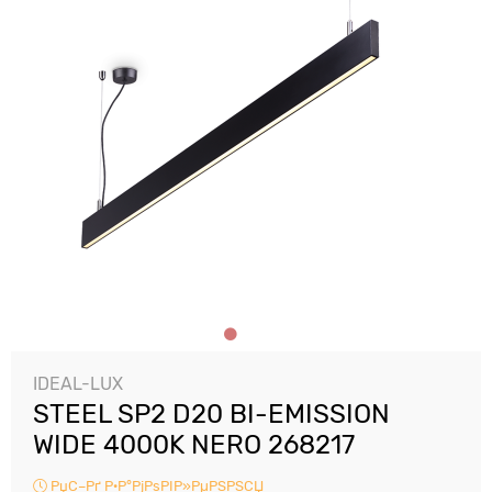
IDEAL-LUX
STEEL SP2 D20 BI-EMISSION
WIDE 4000K NERO 268217
РџС–Рґ Р·Р°РјРѕРІР»РµРЅРЅСЏ