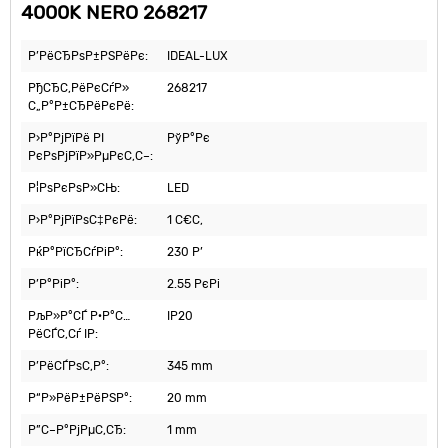
4000K NERO 268217
Р’РёСЂРѕР±РЅРёРє:
IDEAL-LUX
РђСЂС‚РёРєСѓР»
268217
С„Р°Р±СЂРёРєРё:
Р›Р°РјРїРё РІ
РўР°Рє
РєРѕРјРїР»РµРєС‚С–:
Р¦РѕРєРѕР»СЊ:
LED
Р›Р°РјРїРѕС‡РєРё:
1 С€С‚
РќР°РїСЂСѓРіР°:
230 Р’
Р’Р°РіР°:
2.55 РєРі
РљР»Р°СЃ Р·Р°С…
IP20
РёСЃС‚Сѓ IP:
Р’РёСЃРѕС‚Р°:
345 mm
Р“Р»РёР±РёРЅР°:
20 mm
Р”С–Р°РјРµС‚СЂ:
1 mm