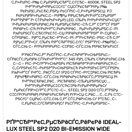
С‚Р»РѕРІС–Р№ С‚РµРјРїРµСЂР°С‚СѓСЂС– 4000K, STEEL SP2
Р·Р°Р±РµР·РїРµС‡СѓС” СЏСЃРєСЂР°РІРµ Р№
РєРѕРјС„РѕСЂС‚РЅРµ РѕСЃРІС–С‚Р»РµРЅРЅСЏ. РЈ
РєРѕРјРїР»РµРєС‚С– РІР¶Рµ РїРµСЂРµРґР±Р°С‡РµРЅР°
Р»Р°РјРїР° Р· С†РѕРєРѕР»РµРј LED, С‰Рѕ РґРѕР·РІРѕР»СЏС”
Р·РµРєРѕРЅРѕРјРёС‚Рё РµРЅРµСЂРіС–СЋ С‚Р° С‡Р°СЃ РЅР°
РІРёР±С–СЂ РґРѕРґР°С‚РєРѕРІРёС… РµР»РµРјРµРЅС‚С–РІ.
РљРѕРЅСЃС‚СЂСѓРєС†С–СЏ РІРёРєРѕРЅР°РЅР° Р· СЏРєС–
СЃРЅРёС… РјР°С‚РµСЂС–Р°Р»С–РІ: Р°Р»СЋРјС–РЅС–СЋ С‚Р°
РјРµС‚Р°Р»Сѓ, С‰Рѕ РіР°СЂР°РЅС‚СѓС” РЅР°РґС–Р№РЅС–
СЃС‚СЊ С– РґРѕРІРіРѕРІС–С‡РЅС–СЃС‚СЊ РІРёСЂРѕР±Сѓ.
Р’РёСЃРѕС‚Р° РѕСЃРІС–С‚Р»СЋРІР°Р»СЊРЅРѕС—
СЃРёСЃС‚РµРјРё СЃРєР»Р°РґР°С” 345 РјРј, С‰Рѕ СЂРѕР±РёС‚СЊ
С—С— РІС–Р·СѓР°Р»СЊРЅРѕ РїСЂРёРІР°Р±Р»РёРІРѕСЋ С–
С„СѓРЅРєС†С–РѕРЅР°Р»СЊРЅРѕСЋ РѕРґРЅРѕС‡Р°СЃРЅРѕ.
РљР»Р°СЃ Р·Р°С…РёСЃС‚Сѓ IP20 СЃРІС–РґС‡РёС‚СЊ РїСЂРѕ
РјРѕР¶Р»РёРІС–СЃС‚СЊ РІРёРєРѕСЂРёСЃС‚Р°РЅРЅСЏ РІ
Р·Р°РєСЂРёС‚РёС… РїСЂРёРјС–С‰РµРЅРЅСЏС…,
Р·Р°Р±РµР·РїРµС‡СѓСЋС‡Рё Р±РµР·РїРµРєСѓ
РµРєСЃРїР»СѓР°С‚Р°С†С–С—. STEEL SP2 D20 СЃС‚Р°РЅРµ
С‡СѓРґРѕРІРёРј РІРёР±РѕСЂРѕРј РґР»СЏ С‚РёС…, С…С‚Рѕ С†С–
РЅСѓС” СЏРєС–СЃС‚СЊ С‚Р° СЃС‚РёР»СЊ Сѓ Р°СЂС…С–
С‚РµРєС‚СѓСЂРЅРѕРјСѓ РѕСЃРІС–С‚Р»РµРЅРЅС–.
РҐР°СЂР°РєС‚РµСЂРёСЃС‚РёРєРё IDEAL-
LUX STEEL SP2 D20 BI-EMISSION WIDE