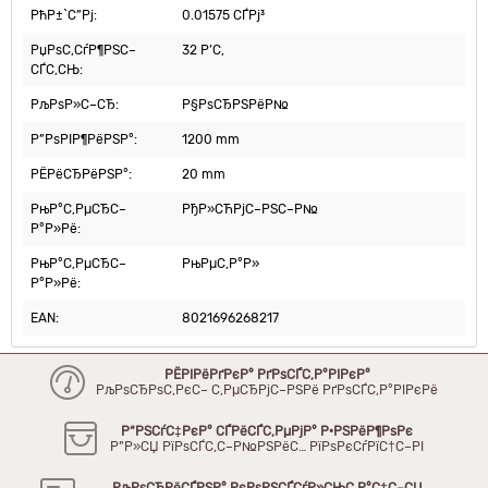
РћР±`С”Рј:
0.01575 СЃРј³
РџРѕС‚СѓР¶РЅС–
32 Р’С‚
СЃС‚СЊ:
РљРѕР»С–СЂ:
Р§РѕСЂРЅРёР№
Р”РѕРІР¶РёРЅР°:
1200 mm
РЁРёСЂРёРЅР°:
20 mm
РњР°С‚РµСЂС–
РђР»СЋРјС–РЅС–Р№
Р°Р»Рё:
РњР°С‚РµСЂС–
РњРµС‚Р°Р»
Р°Р»Рё:
EAN:
8021696268217
РЁРІРёРґРєР° РґРѕСЃС‚Р°РІРєР°
РљРѕСЂРѕС‚РєС– С‚РµСЂРјС–РЅРё РґРѕСЃС‚Р°РІРєРё
Р“РЅСѓС‡РєР° СЃРёСЃС‚РµРјР° Р·РЅРёР¶РѕРє
Р”Р»СЏ РїРѕСЃС‚С–Р№РЅРёС… РїРѕРєСѓРїС†С–РІ
РљРѕСЂРёСЃРЅР° РєРѕРЅСЃСѓР»СЊС‚Р°С†С–СЏ