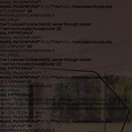
MySQL РћС€РёР±РєР°!
MySQL РѕС€РёР±РєР°
РІ С„Р°Р№Р»Рµ:
/core/class/mysql.php
СЃС‚СЂРѕРєР°
34
РќРѕРјРµСЂ РѕС€РёР±РєРё:
1
РћС‚РІРµС‚:
Can't connect to local MySQL server through socket
'/var/run/mysqld/mysqld.sock' (2)
SQL Р·Р°РїСЂРѕСЃ:
MySQL РћС€РёР±РєР°!
MySQL РѕС€РёР±РєР°
РІ С„Р°Р№Р»Рµ:
/core/class/mysql.php
СЃС‚СЂРѕРєР°
34
РќРѕРјРµСЂ РѕС€РёР±РєРё:
1
РћС‚РІРµС‚:
Can't connect to local MySQL server through socket
'/var/run/mysqld/mysqld.sock' (2)
SQL Р·Р°РїСЂРѕСЃ:
MySQL РћС€РёР±РєР°!
MySQL РѕС€РёР±РєР°
РІ С„Р°Р№Р»Рµ:
/core/class/user.php
СЃС‚СЂРѕРєР°
91
РќРѕРјРµСЂ РѕС€РёР±РєРё:
РћС‚РІРµС‚:
SQL Р·Р°РїСЂРѕСЃ:
select * from `lib_online` where `useragent`='Mozilla/5.0 (Linux; Android
14; Pixel 8) AppleWebKit/537.36 (KHTML, like Gecko) Chrome/131.0.0.0
Mobile Safari/537.36; ClaudeBot/1.0; +claudebot@anthropic.com)' AND
`ip`='216.73.216.48' limit 1
MySQL РћС€РёР±РєР°!
MySQL РѕС€РёР±РєР°
РІ С„Р°Р№Р»Рµ:
/core/class/mysql.php
СЃС‚СЂРѕРєР°
34
РќРѕРјРµСЂ РѕС€РёР±РєРё:
1