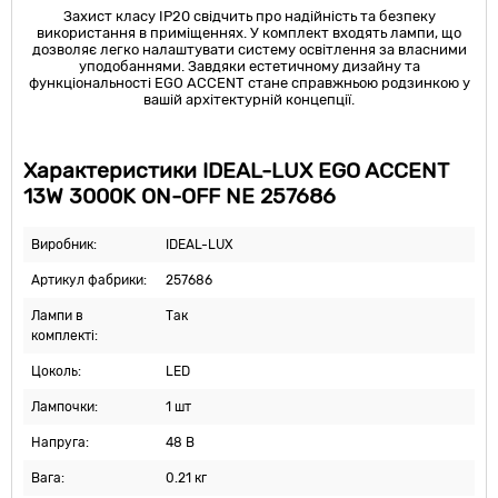
Захист класу IP20 свідчить про надійність та безпеку
використання в приміщеннях. У комплект входять лампи, що
дозволяє легко налаштувати систему освітлення за власними
уподобаннями. Завдяки естетичному дизайну та
функціональності EGO ACCENT стане справжньою родзинкою у
вашій архітектурній концепції.
Характеристики IDEAL-LUX EGO ACCENT
13W 3000K ON-OFF NE 257686
Виробник:
IDEAL-LUX
Артикул фабрики:
257686
Лампи в
Так
комплекті:
Цоколь:
LED
Лампочки:
1 шт
Напруга:
48 В
Вага:
0.21 кг