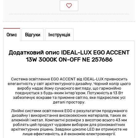
Опис
Відгуки
Інструкція
Додатковий опис IDEAL-LUX EGO ACCENT
13W 3000K ON-OFF NE 257686
Система освітлення EGO ACCENT від IDEAL-LUX привносить
елегантність у світ архітектурного дизайну. Чорний колір цього
виробу надає йому сучасного вигляду, що гармонійно
поєднується з будь-яким інтер’єром. Потужність в 13 Вт
забезпечує яскраве та приємне світло, яке підкреслює усі
деталі простору.
Лінійні системи освітлення EGO є результатом продуманого
дизайну і використання високоякісних матеріалів, таких як
алюміній і метал. Компактні розміри з висотою всього 43 мм
роблять цей продукт чудовим вибором для різноманітних
архітектурних рішень. Завдяки цоколю LED ви отримуєте не
лише ефективність, а й економію електроенергії.