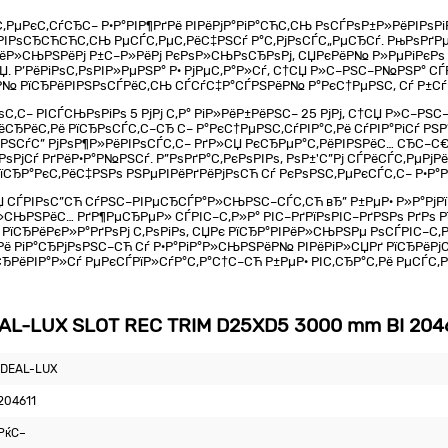
РµРєС‚СѓСЂС– Р·Р°РІР¶РґРё РІРёРјР°РіР°СЋС‚СЊ РѕСЃРѕР±Р»РёРІРѕРі
‚РІРѕСЂСЋСЋС‚СЊ РµСЃС‚РµС‚РёС‡РЅСѓ Р°С‚РјРѕСЃС„РµСЂСѓ. РњРѕРґР
ЃС‚РёР»СЊРЅРёРј Р±С–Р»РёРј РєРѕР»СЊРѕСЂРѕРј, СЏРєРёР№ Р»РµРіРєР
’РёРіРѕС‚РѕРІР»РµРЅР° Р· РјРµС‚Р°Р»Сѓ, С†СЏ Р»С–РЅС–Р№РЅР° СЃР
Р№ РїСЂРёРІРЅРѕСЃРёС‚СЊ СЃСѓС‡Р°СЃРЅРёР№ Р°РєС†РµРЅС‚ Сѓ Р±С
С‚С– РІСЃСЊРѕРіРѕ 5 РјРј С‚Р° РіР»РёР±РёРЅС– 25 РјРј, С†СЏ Р»С–Р
СЂРёС‚Рё РїСЂРѕСЃС‚С–СЂ С– Р°РєС†РµРЅС‚СѓРІР°С‚Рё СѓРІР°РіСѓ Р
ѕРЅСѓС” РјРѕР¶Р»РёРІРѕСЃС‚С– РґР»СЏ РєСЂРµР°С‚РёРІРЅРёС… СЂС–
јСѓ РґРёР·Р°Р№РЅСѓ. Р”РѕРґР°С‚РєРѕРІРѕ, РѕР±'С”Рј СЃРёСЃС‚РµРјРё
їСЂР°РєС‚РёС‡РЅРѕ РЅРµРІРёРґРёРјРѕСЋ Сѓ РєРѕРЅС‚РµРєСЃС‚С– Р·Р°
СЃРІРѕС”СЋ СѓРЅС–РІРµСЂСЃР°Р»СЊРЅС–СЃС‚СЋ вЂ” Р±РµР· Р»Р°РјРї С
»СЊРЅРёС… РґР¶РµСЂРµР» СЃРІС–С‚Р»Р° РІС–РґРїРѕРІС–РґРЅРѕ РґРѕ Р
 РїСЂРёРєР»Р°РґРѕРј С‚РѕРіРѕ, СЏРє РїСЂР°РІРёР»СЊРЅРµ РѕСЃРІС–С
ё РіР°СЂРјРѕРЅС–СЋ Сѓ Р·Р°РіР°Р»СЊРЅРёР№ РІРёРіР»СЏРґ РїСЂРё
‚СЂРёРІР°Р»Сѓ РµРєСЃРїР»СѓР°С‚Р°С†С–СЋ Р±РµР· РІС‚СЂР°С‚Рё РµСЃС
L-LUX SLOT REC TRIM D25XD5 3000 mm BI 204
IDEAL-LUX
204611
РќС–