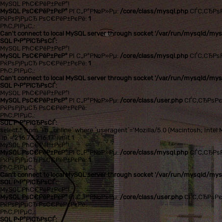
MySQL РћС€РёР±РєР°!
MySQL РѕС€РёР±РєР°
РІ С„Р°Р№Р»Рµ:
/core/class/mysql.php
СЃС‚СЂРѕ
РќРѕРјРµСЂ РѕС€РёР±РєРё:
1
РћС‚РІРµС‚:
Can't connect to local MySQL server through socket '/var/run/mysqld/mysq
SQL Р·Р°РїСЂРѕСЃ:
MySQL РћС€РёР±РєР°!
MySQL РѕС€РёР±РєР°
РІ С„Р°Р№Р»Рµ:
/core/class/mysql.php
СЃС‚СЂРѕ
РќРѕРјРµСЂ РѕС€РёР±РєРё:
1
РћС‚РІРµС‚:
Can't connect to local MySQL server through socket '/var/run/mysqld/mysq
SQL Р·Р°РїСЂРѕСЃ:
MySQL РћС€РёР±РєР°!
MySQL РѕС€РёР±РєР°
РІ С„Р°Р№Р»Рµ:
/core/class/user.php
СЃС‚СЂРѕР
РќРѕРјРµСЂ РѕС€РёР±РєРё:
РћС‚РІРµС‚:
SQL Р·Р°РїСЂРѕСЃ:
select * from `lib_online` where `useragent`='Mozilla/5.0 (Macintosh; In
`ip`='216.73.216.17' limit 1
MySQL РћС€РёР±РєР°!
MySQL РѕС€РёР±РєР°
РІ С„Р°Р№Р»Рµ:
/core/class/mysql.php
СЃС‚СЂРѕ
РќРѕРјРµСЂ РѕС€РёР±РєРё:
1
РћС‚РІРµС‚:
Can't connect to local MySQL server through socket '/var/run/mysqld/mysq
SQL Р·Р°РїСЂРѕСЃ:
MySQL РћС€РёР±РєР°!
MySQL РѕС€РёР±РєР°
РІ С„Р°Р№Р»Рµ:
/core/class/user.php
СЃС‚СЂРѕР
РќРѕРјРµСЂ РѕС€РёР±РєРё:
РћС‚РІРµС‚:
SQL Р·Р°РїСЂРѕСЃ: