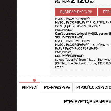
2120
Р¦С–РЅР°:
в‚ґ
РџСЂРёРґР±Р°С‚Рё
РЁРІ
MySQL РћС€РёР±РєР°!
MySQL РѕС€РёР±РєР°
РІ С„Р°Р№Р»
РќРѕРјРµСЂ РѕС€РёР±РєРё:
1
РћС‚РІРµС‚:
Can't connect to local MySQL server 
SQL Р·Р°РїСЂРѕСЃ:
MySQL РћС€РёР±РєР°!
MySQL РѕС€РёР±РєР°
РІ С„Р°Р№Р»
РќРѕРјРµСЂ РѕС€РёР±РєРё:
РћС‚РІРµС‚:
SQL Р·Р°РїСЂРѕСЃ:
select `favorite` from `lib_online` w
(KHTML, like Gecko) Chrome/131.0.0.0
limit 1
РћРїРёСЃ
Р’С–РґРіСѓРєРё
Р†РЅСЃС‚СЂСѓРєС†
Р”РѕРґР°С‚РєРѕРІР