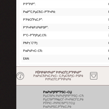
Р’Р°РіР°:
РњР°С‚РµСЂС–Р°Р»Рё:
Р’РёСЃРѕС‚Р°:
Р“Р»РёР±РёРЅР°:
Р”С–Р°РјРµС‚СЂ:
РћР±`С”Рј:
РљРѕР»С–СЂ:
EAN:
РЁРІРёРґРєР° РґРѕСЃС‚Р°РІРєР°
РљРѕСЂРѕС‚РєС– С‚РµСЂРјС–РЅРё
РґРѕСЃС‚Р°РІРєРё
РљРѕРјРїР°РЅС–СЏ
РџСЂРѕ РєРѕРјРїР°РЅС–СЋ
РџСЂР°Р№СЃ-Р»РёСЃС‚Рё
РЎРїС–РІРїСЂР°С†СЏ
РљРѕРЅС‚Р°РєС‚Рё