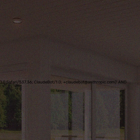
0.0.0 Safari/537.36; ClaudeBot/1.0; +claudebot@anthropic.com)' AND