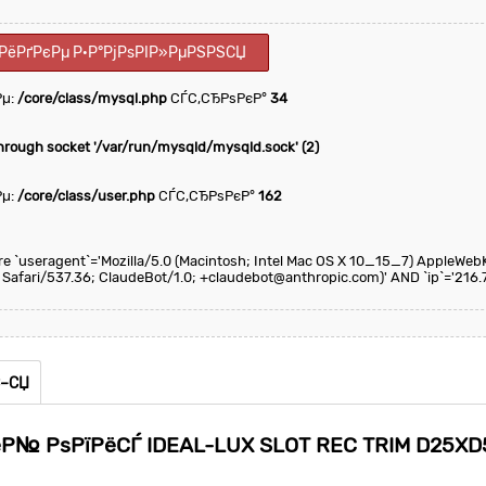
РёРґРєРµ Р·Р°РјРѕРІР»РµРЅРЅСЏ
Рµ:
/core/class/mysql.php
СЃС‚СЂРѕРєР°
34
through socket '/var/run/mysqld/mysqld.sock' (2)
Рµ:
/core/class/user.php
СЃС‚СЂРѕРєР°
162
here `useragent`='Mozilla/5.0 (Macintosh; Intel Mac OS X 10_15_7) AppleWeb
 Safari/537.36; ClaudeBot/1.0; +claudebot@anthropic.com)' AND `ip`='216.7
С–СЏ
ёР№ РѕРїРёСЃ IDEAL-LUX SLOT REC TRIM D25XD5