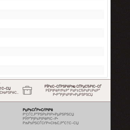
°
РЇРєС–СЃРЅРёР№ СЃРµСЂРІС–СЃ
†С–СЏ
РЁРІРёРґРєР° РѕР±СЂРѕР±РєР°
Р»СЊРЅРёС…
Р·Р°РјРѕРІР»РµРЅРЅСЏ
РџРѕСЃР»СѓРіРё
Р’СЃС‚Р°РЅРѕРІР»РµРЅРЅСЏ
РЎР°РјРѕРІРёРІС–Р·
РљРѕРЅСЃСѓР»СЊС‚Р°С†С–СЏ