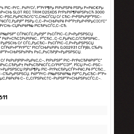
Рѕ РїС–РґС…РѕРґСѓ, Р°РґР¶Рµ РІРѕРЅРё РЅРµ Р»РёС€Рµ
µР»СЊ SLOT REC TRIM D25XD5 РґРѕРІР¶РёРЅРѕСЋ 3000
ѕ С–РЅС‚РµРіСЂСѓС”С‚СЊСЃСЏ Сѓ СЂС–Р·РЅРѕРјР°РЅС–
ёСЃС‚РµРјР° РЅРµ С‚С–Р»СЊРєРё Р·Р°Р±РµР·РїРµС‡СѓС”
ѓРґСЊ-СЏРєРёР№ РїСЂРѕСЃС‚С–СЂ.
ЅС–Р№РЅР° СЃРёСЃС‚РµРјР° РѕСЃРІС–С‚Р»РµРЅРЅСЏ
ЅР° РєР»СЋС‡РѕРІРёС… Р°СЂС…С–С‚РµРєС‚СѓСЂРЅРёС…
С€РµРЅСЊ Сѓ СЃС„РµСЂС– РѕСЃРІС–С‚Р»РµРЅРЅСЏ
 СЃРєР»Р°РґР°С” РІСЃСЊРѕРіРѕ 0,002931 СЃРјВі, С‰Рѕ
РіР°Р»СЊРЅРѕРіРѕ РѕС„РѕСЂРјР»РµРЅРЅСЏ.
ѓ РєРѕРјРїР»РµРєС‚С–, РІРѕРЅР° РІС–РґРєСЂРёРІР°С”
їРѕС‚СЂРµР± РєРѕСЂРёСЃС‚СѓРІР°С‡Р°. Р¦СЏ Р»С–РЅС–
‚Р»РµРЅРЅСЏ РјРѕР¶Рµ РїС–РґРєСЂРµСЃР»РёС‚Рё Р°СЂС…
РјС–С‰РµРЅРЅСЏ. РќР°РґС–Р№РЅРёР№ РјР°С‚РµСЂС–Р°Р»
‚РµС‚РёРєРё С– С„СѓРЅРєС†С–РѕРЅР°Р»СЊРЅРѕСЃС‚С–.
611