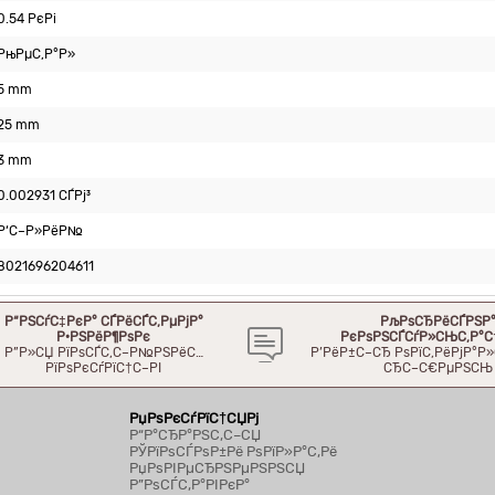
0.54 РєРі
РњРµС‚Р°Р»
5 mm
25 mm
3 mm
0.002931 СЃРј³
Р‘С–Р»РёР№
8021696204611
Р“РЅСѓС‡РєР° СЃРёСЃС‚РµРјР°
РљРѕСЂРёСЃРЅР
Р·РЅРёР¶РѕРє
РєРѕРЅСЃСѓР»СЊС‚Р°С
Р”Р»СЏ РїРѕСЃС‚С–Р№РЅРёС…
Р’РёР±С–СЂ РѕРїС‚РёРјР°
РїРѕРєСѓРїС†С–РІ
СЂС–С€РµРЅСЊ
РџРѕРєСѓРїС†СЏРј
Р“Р°СЂР°РЅС‚С–СЏ
РЎРїРѕСЃРѕР±Рё РѕРїР»Р°С‚Рё
РџРѕРІРµСЂРЅРµРЅРЅСЏ
Р”РѕСЃС‚Р°РІРєР°