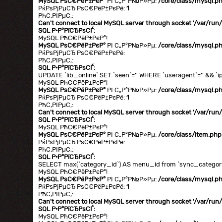
MySQL РѕС€РёР±РєР°
РІ С„Р°Р№Р»Рµ:
/core/class/mysql.p
РќРѕРјРµСЂ РѕС€РёР±РєРё:
1
РћС‚РІРµС‚:
Can't connect to local MySQL server through socket '/var/ru
SQL Р·Р°РїСЂРѕСЃ:
MySQL РћС€РёР±РєР°!
MySQL РѕС€РёР±РєР°
РІ С„Р°Р№Р»Рµ:
/core/class/mysql.p
РќРѕРјРµСЂ РѕС€РёР±РєРё:
РћС‚РІРµС‚:
SQL Р·Р°РїСЂРѕСЃ:
UPDATE `lib_online` SET `seen`='' WHERE `useragent`='' && `ip
MySQL РћС€РёР±РєР°!
MySQL РѕС€РёР±РєР°
РІ С„Р°Р№Р»Рµ:
/core/class/mysql.p
РќРѕРјРµСЂ РѕС€РёР±РєРё:
1
РћС‚РІРµС‚:
Can't connect to local MySQL server through socket '/var/ru
SQL Р·Р°РїСЂРѕСЃ:
MySQL РћС€РёР±РєР°!
MySQL РѕС€РёР±РєР°
РІ С„Р°Р№Р»Рµ:
/core/class/item.php
РќРѕРјРµСЂ РѕС€РёР±РєРё:
РћС‚РІРµС‚:
SQL Р·Р°РїСЂРѕСЃ:
SELECT max(`category_id`) AS menu_id from `sync_category` 
MySQL РћС€РёР±РєР°!
MySQL РѕС€РёР±РєР°
РІ С„Р°Р№Р»Рµ:
/core/class/mysql.p
РќРѕРјРµСЂ РѕС€РёР±РєРё:
1
РћС‚РІРµС‚:
Can't connect to local MySQL server through socket '/var/ru
SQL Р·Р°РїСЂРѕСЃ:
MySQL РћС€РёР±РєР°!