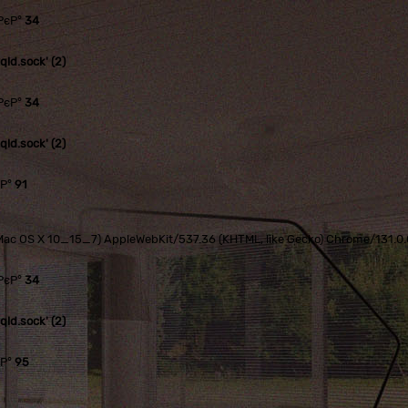
РєР°
34
ld.sock' (2)
РєР°
34
ld.sock' (2)
єР°
91
tel Mac OS X 10_15_7) AppleWebKit/537.36 (KHTML, like Gecko) Chrome/131.
РєР°
34
ld.sock' (2)
єР°
95