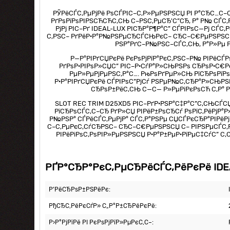
РЎРёСЃС‚РµРјРё РѕСЃРІС–С‚Р»РµРЅРЅСЏ РІ Р°СЂС…С–С‚
РґРѕРїРѕРІРЅСЋСЋС‚СЊ С–РЅС‚РµСЂ'С”СЂ, Р° Р№ СЃС
РјРј РІС–Рґ IDEAL-LUX РІСЂР°Р¶Р°С” СЃРІРѕС—Рј С
С‚РЅС– РґРёР·Р°Р№РЅРµСЂСЃСЊРєС– СЂС–С€РµРЅРЅСЏ. Р
РЅР°РґС–Р№РЅС–СЃС‚СЊ, Р°Р»Рµ 
Р—Р°РІРґСЏРєРё РєРѕРјРїР°РєС‚РЅС–Р№ РІРёСЃРѕ
РґРѕР·РІРѕР»СЏС” РІС–Р·СѓР°Р»СЊРЅРѕ СЂРѕР·С€Рё
РµР»РµРјРµРЅС‚Р°С…. РњРѕРґРµР»СЊ РїСЂРѕРїР
Р·Р°РІРґСЏРєРё СЃРІРѕС”РјСѓ РЅРµР№С‚СЂР°Р»СЊРЅРѕР
СЂРѕР±РёС‚СЊ С—С— Р»РµРіРєРѕСЋ С‚Р° Р
SLOT REC TRIM D25XD5 РІС–РґР·РЅР°С‡Р°С”С‚СЊСЃСЏ 
РїСЂРѕСЃС‚С–СЂ РґР»СЏ РІРёР±РѕСЂСѓ РѕРїС‚РёРјР°Р
Р№РЅР° СЃРёСЃС‚РµРјР° СЃС‚Р°РЅРµ СЏСЃРєСЂР°РІРёРј
С–С‚РµРєС‚СѓСЂРЅС– СЂС–С€РµРЅРЅСЏ С– РІРЅРµСЃС‚Р
РІРёРіРѕС‚РѕРІР»РµРЅРЅСЏ Р·Р°Р±РµР·РїРµС‡СѓС” С
РҐР°СЂР°РєС‚РµСЂРёСЃС‚РёРєРё IDEA
Р’РёСЂРѕР±РЅРёРє:
РђСЂС‚РёРєСѓР» С„Р°Р±СЂРёРєРё:
Р›Р°РјРїРё РІ РєРѕРјРїР»РµРєС‚С–: