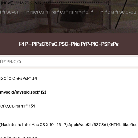
NOW(),'','216.73.216.17','********************************','1')
їР°РЅС–СЋ
Р”РѕСЃС‚Р°РІРєР° С‚Р° РѕРїР»Р°С‚Р°
Р“Р°СЂР°РЅС‚С–СЏ
Р—РІРѕСЂРѕС‚РЅС–Р№ РґР·РІС–РЅРѕРє
hp
СЃС‚СЂРѕРєР°
34
n/mysqld/mysqld.sock' (2)
СЃС‚СЂРѕРєР°
151
.0 (Macintosh; Intel Mac OS X 10_15_7) AppleWebKit/537.36 (KHTML, like Ge