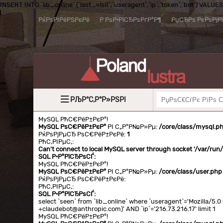
INSERT INTO `lib_online` (`last_visit`,`useragent`,`ip`,`token`,`bot`) VALUES (
РќРѕРІРёРЅРєРё
Р РѕР·РїСЂРѕРґР°Р¶
РџСЂРѕ РєРѕРјР
РЉР°С‚Р°Р»РЅРІ
MySQL РћС€РёР±РєР°!
MySQL РѕС€РёР±РєР°
РІ С„Р°Р№Р»Рµ:
/core/class/mysql.p
РќРѕРјРµСЂ РѕС€РёР±РєРё:
1
РћС‚РІРµС‚:
Can't connect to local MySQL server through socket '/var/ru
SQL Р·Р°РїСЂРѕСЃ:
MySQL РћС€РёР±РєР°!
MySQL РѕС€РёР±РєР°
РІ С„Р°Р№Р»Рµ:
/core/class/user.php
РќРѕРјРµСЂ РѕС€РёР±РєРё:
РћС‚РІРµС‚:
SQL Р·Р°РїСЂРѕСЃ:
select `seen` from `lib_online` where `useragent`='Mozilla/5
+claudebot@anthropic.com)' AND `ip`='216.73.216.17' limit 1
MySQL РћС€РёР±РєР°!