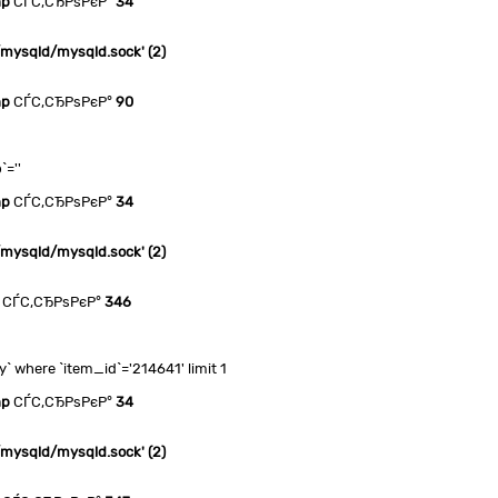
hp
СЃС‚СЂРѕРєР°
34
n/mysqld/mysqld.sock' (2)
hp
СЃС‚СЂРѕРєР°
90
`=''
hp
СЃС‚СЂРѕРєР°
34
n/mysqld/mysqld.sock' (2)
СЃС‚СЂРѕРєР°
346
where `item_id`='214641' limit 1
hp
СЃС‚СЂРѕРєР°
34
n/mysqld/mysqld.sock' (2)