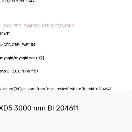
СЃС‚СЂРѕРєР°
347
Р›С–РЅС–Р№РЅС– СЃРёСЃС‚РµРјРё
04611
hp
СЃС‚СЂРѕРєР°
34
n/mysqld/mysqld.sock' (2)
php
СЃС‚СЂРѕРєР°
57
max, count(`id`) as num from `doc_review` where `itemid`='214641'
XD5 3000 mm BI 204611