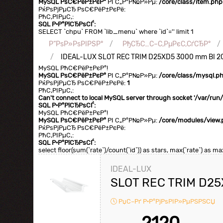
MySQL РѕС€РёР±РєР°
РІ С„Р°Р№Р»Рµ:
/core/class/item.php
РќРѕРјРµСЂ РѕС€РёР±РєРё:
РћС‚РІРµС‚:
SQL Р·Р°РїСЂРѕСЃ:
SELECT `chpu` FROM `lib_menu` where `id`='' limit 1
Р“РѕР»РѕРІРЅР°
РђСЂС…С–С‚РµРєС‚СѓСЂР°
IDEAL-LUX SLOT REC TRIM D25XD5 3000 mm BI 2
MySQL РћС€РёР±РєР°!
MySQL РѕС€РёР±РєР°
РІ С„Р°Р№Р»Рµ:
/core/class/mysql.p
РќРѕРјРµСЂ РѕС€РёР±РєРё:
1
РћС‚РІРµС‚:
Can't connect to local MySQL server through socket '/var/ru
SQL Р·Р°РїСЂРѕСЃ:
MySQL РћС€РёР±РєР°!
MySQL РѕС€РёР±РєР°
РІ С„Р°Р№Р»Рµ:
/core/modules/view.
РќРѕРјРµСЂ РѕС€РёР±РєРё:
РћС‚РІРµС‚:
SQL Р·Р°РїСЂРѕСЃ:
select floor(sum(`rate`)/count(`id`)) as stars, max(`rate`) as 
IDEAL-LUX
SLOT REC TRIM D25
РџС–Рґ Р·Р°РјРѕРІР»РµРЅРЅСЏ