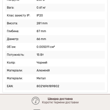
Вага:
0.61 кг
Клас захисту IP:
IP20
Висота:
281 mm
Глибина:
87 mm
Діаметр:
66 mm
Об`єм:
0.005011 см³
Потужність:
15 Вт
Колір:
Чорний
Матеріали:
Алюміній
Матеріали:
Метал
EAN:
8021696189802
Швидка доставка
Короткі терміни доставки