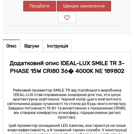
Придбати
Швидке замовлення
Опис
Відгуки
Інструкція
Додатковий опис IDEAL-LUX SMILE TR 3-
PHASE 15W CRI80 36� 4000K NE 189802
Рейковий прожектор SMILE TR від італійського виробника
IDEAL-LUX став справжньою знахідкою для тих, хто цінує
архітектурне освітлення. Чорний колір цього елегантного
світильника додає сучасності та стилю до будь-якого інтер’єру.
Завдяки потужності 15 Вт та висвітленню з показником CRI80,
він створює комфортну атмосферу, підкреслюючи деталі
простору.
Цей прожектор оснащений LED лампою, яка гарантує не лише
енергоефективність, а й тривалий термін служби. У конструкції