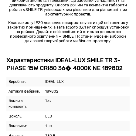
використано метал і алюміній, що забезпечує надійність та
довговічність продукту. Висота 281 мм та компактні габарити
роблять SMILE TR універсальним рішенням для різноманітних
архітектурних проектів.
Клас захисту IP20 дозволяє використовувати цей світильник у
закритих приміщеннях, а вага всього 0,61 кг спрощує установку
на рейках. Додайте свій особистий стиль за допомогою
професійного освітлення — SMILE TR стане чудовим вибором
для вашої творчої роботи чи бізнес-простору.
Характеристики IDEAL-LUX SMILE TR 3-
PHASE 15W CRI80 36� 4000K NE 189802
Виробник:
IDEAL-LUX
Артикул фабрики:
189802
Лампи в
Так
комплекті:
Цоколь:
LED
Лампочки:
1 шт
Напруга:
230 В