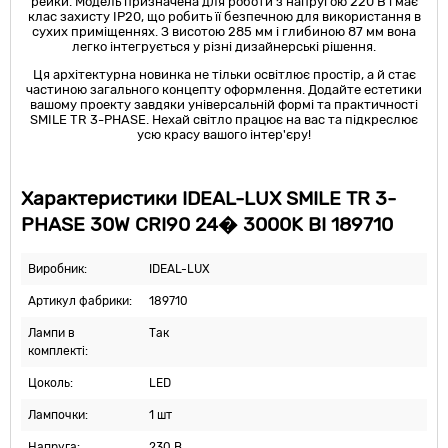
рейки. Модель призначена для роботи з напругою 220 В і має
клас захисту IP20, що робить її безпечною для використання в
сухих приміщеннях. З висотою 285 мм і глибиною 87 мм вона
легко інтегрується у різні дизайнерські рішення.
Ця архітектурна новинка не тільки освітлює простір, а й стає
частиною загального концепту оформлення. Додайте естетики
вашому проекту завдяки універсальній формі та практичності
SMILE TR 3-PHASE. Нехай світло працює на вас та підкреслює
усю красу вашого інтер'єру!
Характеристики IDEAL-LUX SMILE TR 3-
PHASE 30W CRI90 24� 3000K BI 189710
Виробник:
IDEAL-LUX
Артикул фабрики:
189710
Лампи в
Так
комплекті:
Цоколь:
LED
Лампочки:
1 шт
Напруга:
230 В