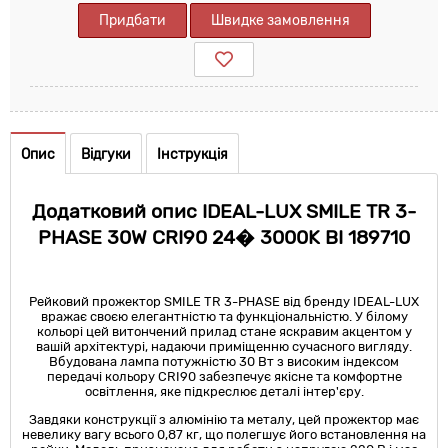
Придбати
Швидке замовлення
Опис
Відгуки
Інструкція
Додатковий опис IDEAL-LUX SMILE TR 3-
PHASE 30W CRI90 24� 3000K BI 189710
Рейковий прожектор SMILE TR 3-PHASE від бренду IDEAL-LUX
вражає своєю елегантністю та функціональністю. У білому
кольорі цей витончений прилад стане яскравим акцентом у
вашій архітектурі, надаючи приміщенню сучасного вигляду.
Вбудована лампа потужністю 30 Вт з високим індексом
передачі кольору CRI90 забезпечує якісне та комфортне
освітлення, яке підкреслює деталі інтер'єру.
Завдяки конструкції з алюмінію та металу, цей прожектор має
невелику вагу всього 0,87 кг, що полегшує його встановлення на