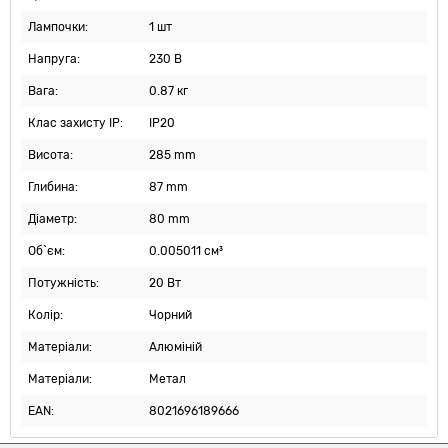
Лампочки:
1 шт
Напруга:
230 В
Вага:
0.87 кг
Клас захисту IP:
IP20
Висота:
285 mm
Глибина:
87 mm
Діаметр:
80 mm
Об`єм:
0.005011 см³
Потужність:
20 Вт
Колір:
Чорний
Матеріали:
Алюміній
Матеріали:
Метал
EAN:
8021696189666