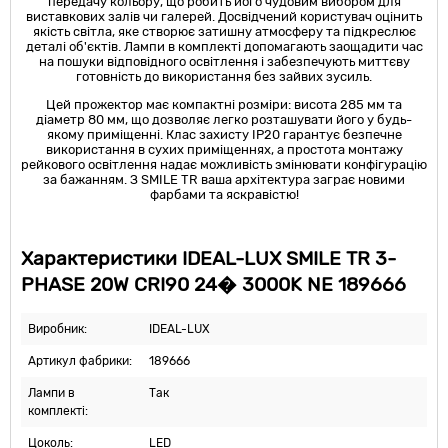
передачу кольору, що робить його чудовим вибором для
виставкових залів чи галерей. Досвідчений користувач оцінить
якість світла, яке створює затишну атмосферу та підкреслює
деталі об'єктів. Лампи в комплекті допомагають заощадити час
на пошуки відповідного освітлення і забезпечують миттєву
готовність до використання без зайвих зусиль.
Цей прожектор має компактні розміри: висота 285 мм та
діаметр 80 мм, що дозволяє легко розташувати його у будь-
якому приміщенні. Клас захисту IP20 гарантує безпечне
використання в сухих приміщеннях, а простота монтажу
рейкового освітлення надає можливість змінювати конфігурацію
за бажанням. З SMILE TR ваша архітектура заграє новими
фарбами та яскравістю!
Характеристики IDEAL-LUX SMILE TR 3-
PHASE 20W CRI90 24� 3000K NE 189666
Виробник:
IDEAL-LUX
Артикул фабрики:
189666
Лампи в
Так
комплекті:
Цоколь:
LED