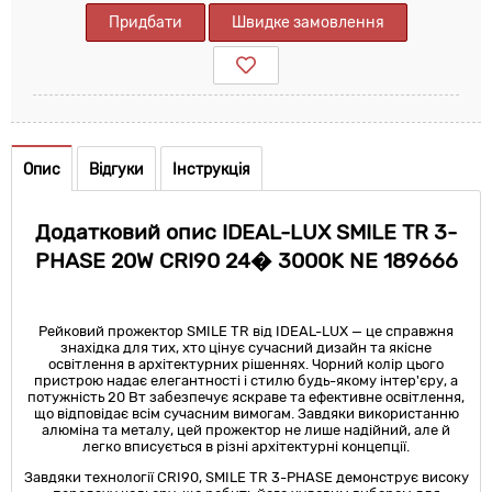
Придбати
Швидке замовлення
Опис
Відгуки
Інструкція
Додатковий опис IDEAL-LUX SMILE TR 3-
PHASE 20W CRI90 24� 3000K NE 189666
Рейковий прожектор SMILE TR від IDEAL-LUX — це справжня
знахідка для тих, хто цінує сучасний дизайн та якісне
освітлення в архітектурних рішеннях. Чорний колір цього
пристрою надає елегантності і стилю будь-якому інтер'єру, а
потужність 20 Вт забезпечує яскраве та ефективне освітлення,
що відповідає всім сучасним вимогам. Завдяки використанню
алюміна та металу, цей прожектор не лише надійний, але й
легко вписується в різні архітектурні концепції.
Завдяки технології CRI90, SMILE TR 3-PHASE демонструє високу