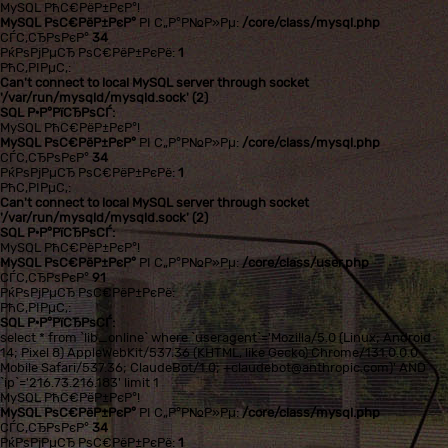
MySQL РћС€РёР±РєР°!
MySQL РѕС€РёР±РєР°
РІ С„Р°Р№Р»Рµ:
/core/class/mysql.php
СЃС‚СЂРѕРєР°
34
РќРѕРјРµСЂ РѕС€РёР±РєРё:
1
РћС‚РІРµС‚:
Can't connect to local MySQL server through socket
'/var/run/mysqld/mysqld.sock' (2)
SQL Р·Р°РїСЂРѕСЃ:
MySQL РћС€РёР±РєР°!
MySQL РѕС€РёР±РєР°
РІ С„Р°Р№Р»Рµ:
/core/class/mysql.php
СЃС‚СЂРѕРєР°
34
РќРѕРјРµСЂ РѕС€РёР±РєРё:
1
РћС‚РІРµС‚:
Can't connect to local MySQL server through socket
'/var/run/mysqld/mysqld.sock' (2)
SQL Р·Р°РїСЂРѕСЃ:
MySQL РћС€РёР±РєР°!
MySQL РѕС€РёР±РєР°
РІ С„Р°Р№Р»Рµ:
/core/class/user.php
СЃС‚СЂРѕРєР°
91
РќРѕРјРµСЂ РѕС€РёР±РєРё:
РћС‚РІРµС‚:
SQL Р·Р°РїСЂРѕСЃ:
select * from `lib_online` where `useragent`='Mozilla/5.0 (Linux; Android
14; Pixel 8) AppleWebKit/537.36 (KHTML, like Gecko) Chrome/131.0.0.0
Mobile Safari/537.36; ClaudeBot/1.0; +claudebot@anthropic.com)' AND
`ip`='216.73.216.183' limit 1
MySQL РћС€РёР±РєР°!
MySQL РѕС€РёР±РєР°
РІ С„Р°Р№Р»Рµ:
/core/class/mysql.php
СЃС‚СЂРѕРєР°
34
РќРѕРјРµСЂ РѕС€РёР±РєРё:
1