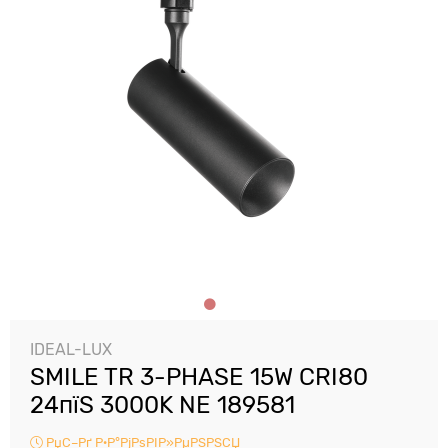
IDEAL-LUX
SMILE TR 3-PHASE 15W CRI80
24пїЅ 3000K NE 189581
РџС–Рґ Р·Р°РјРѕРІР»РµРЅРЅСЏ