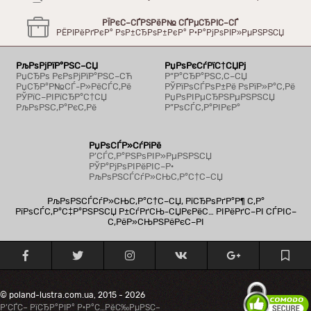
РЇРєС–СЃРЅРёР№ СЃРµСЂРІС–СЃ
РЁРІРёРґРєР° РѕР±СЂРѕР±РєР° Р·Р°РјРѕРІР»РµРЅРЅСЏ
РљРѕРјРїР°РЅС–СЏ
РџРѕРєСѓРїС†СЏРј
РџСЂРѕ РєРѕРјРїР°РЅС–СЋ
Р“Р°СЂР°РЅС‚С–СЏ
РџСЂР°Р№СЃ-Р»РёСЃС‚Рё
РЎРїРѕСЃРѕР±Рё РѕРїР»Р°С‚Рё
РЎРїС–РІРїСЂР°С†СЏ
РџРѕРІРµСЂРЅРµРЅРЅСЏ
РљРѕРЅС‚Р°РєС‚Рё
Р”РѕСЃС‚Р°РІРєР°
РџРѕСЃР»СѓРіРё
Р’СЃС‚Р°РЅРѕРІР»РµРЅРЅСЏ
РЎР°РјРѕРІРёРІС–Р·
РљРѕРЅСЃСѓР»СЊС‚Р°С†С–СЏ
РљРѕРЅСЃСѓР»СЊС‚Р°С†С–СЏ, РїСЂРѕРґР°Р¶ С‚Р°
РїРѕСЃС‚Р°С‡Р°РЅРЅСЏ Р±СѓРґСЊ-СЏРєРёС… РІРёРґС–РІ СЃРІС–
С‚РёР»СЊРЅРёРєС–РІ
© poland-lustra.com.ua, 2015 - 2026
Р’СЃС– РїСЂР°РІР° Р·Р°С…РёС‰РµРЅС–