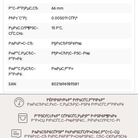
Р”С–Р°РјРµС‚СЂ:
66 mm
РћР±`С”Рј:
0.005011 СЃРј³
РџРѕС‚СѓР¶РЅС–
15 Р’С‚
СЃС‚СЊ:
РљРѕР»С–СЂ:
Р§РѕСЂРЅРёР№
РњР°С‚РµСЂС–
РђР»СЋРјС–РЅС–Р№
Р°Р»Рё:
РњР°С‚РµСЂС–
РњРµС‚Р°Р»
Р°Р»Рё:
EAN:
8021696189581
РЁРІРёРґРєР° РґРѕСЃС‚Р°РІРєР°
РљРѕСЂРѕС‚РєС– С‚РµСЂРјС–РЅРё РґРѕСЃС‚Р°РІРєРё
Р“РЅСѓС‡РєР° СЃРёСЃС‚РµРјР° Р·РЅРёР¶РѕРє
Р”Р»СЏ РїРѕСЃС‚С–Р№РЅРёС… РїРѕРєСѓРїС†С–РІ
РљРѕСЂРёСЃРЅР° РєРѕРЅСЃСѓР»СЊС‚Р°С†С–СЏ
Р’РёР±С–СЂ РѕРїС‚РёРјР°Р»СЊРЅРёС… СЂС–С€РµРЅСЊ