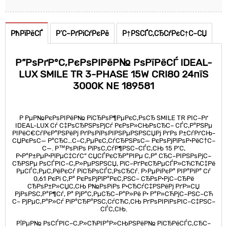
РћРїРёСЃ
Р’С–РґРіСѓРєРё
Р†РЅСЃС‚СЂСѓРєС†С–СЏ
Р”РѕРґР°С‚РєРѕРІРёР№ РѕРїРёСЃ IDEAL-
LUX SMILE TR 3-PHASE 15W CRI80 24пїЅ
3000K NE 189581
Р РµР№РєРѕРІРёР№ РїСЂРѕР¶РµРєС‚РѕСЂ SMILE TR РІС–Рґ
IDEAL-LUX Сѓ С‡РѕСЂРЅРѕРјСѓ РєРѕР»СЊРѕСЂС– СЃС‚Р°РЅРµ
РІРёС€СѓРєР°РЅРёРј РґРѕРїРѕРІРЅРµРЅРЅСЏРј РґРѕ Р±СѓРґСЊ-
СЏРєРѕС— Р°СЂС…С–С‚РµРєС‚СѓСЂРЅРѕС— РєРѕРјРїРѕР·РёС†С–
С—. Р™РѕРіРѕ РїРѕС‚СѓР¶РЅС–СЃС‚СЊ 15 Р’С‚
Р·Р°Р±РµР·РїРµС‡СѓС” СЏСЃРєСЂР°РІРµ С‚Р° СЂС–РІРЅРѕРјС–
СЂРЅРµ РѕСЃРІС–С‚Р»РµРЅРЅСЏ, РїС–РґРєСЂРµСЃР»СЋСЋС‡Рё
РµСЃС‚РµС‚РёРєСѓ РїСЂРѕСЃС‚РѕСЂСѓ. Р›РµРіРєР° РІР°РіР° Сѓ
0,61 РєРі С‚Р° РєРѕРјРїР°РєС‚РЅС– СЂРѕР·РјС–СЂРё
СЂРѕР±Р»СЏС‚СЊ Р№РѕРіРѕ Р·СЂСѓС‡РЅРёРј РґР»СЏ
РјРѕРЅС‚Р°Р¶Сѓ, Р° РјР°С‚РµСЂС–Р°Р»Рё Р· Р°Р»СЋРјС–РЅС–СЋ
С– РјРµС‚Р°Р»Сѓ РіР°СЂР°РЅС‚СѓСЋС‚СЊ РґРѕРІРіРѕРІС–С‡РЅС–
СЃС‚СЊ.
Р¦РµР№ РѕСЃРІС–С‚Р»СЋРІР°Р»СЊРЅРёР№ РїСЂРёСЃС‚СЂС–