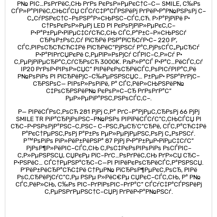
Р№ РІС…РѕРґРёС‚СЊ РґРѕ РєРѕР»РµРєС†С–С— SMILE, С‰Рѕ
СЃР»Р°РІРёС‚СЊСЃСЏ СЃСѓС‡Р°СЃРЅРёРј РґРёР·Р°Р№РЅРѕРј С–
С„СѓРЅРєС†С–РѕРЅР°Р»СЊРЅС–СЃС‚СЋ. Р›Р°РјРїРё Р·
С†РѕРєРѕР»РµРј LED РІ РєРѕРјРїР»РµРєС‚С–
Р·Р°Р±РµР·РїРµС‡СѓСЋС‚СЊ СЃС‚Р°Р±С–Р»СЊРЅСѓ
СЂРѕР±РѕС‚Сѓ РїСЂРё РЅР°РїСЂСѓР·С– 220 Р’,
СЃС‚РІРѕСЂСЋСЋС‡Рё РїСЂРёС”РјРЅСѓ Р°С‚РјРѕСЃС„РµСЂСѓ
Р·Р°РІРґСЏРєРё С‚РµРїР»РѕРјСѓ СЃРІС–С‚Р»Сѓ Р·
С‚РµРјРїРµСЂР°С‚СѓСЂРѕСЋ 3000K. РљР»Р°СЃ Р·Р°С…РёСЃС‚Сѓ
IP20 РґРѕР·РІРѕР»СЏС” РІРёРєРѕСЂРёСЃС‚РѕРІСѓРІР°С‚Рё
Р№РѕРіРѕ РІ РїСЂРёРјС–С‰РµРЅРЅСЏС… Р±РµР· РЅР°РґРјС–
СЂРЅРѕС— РІРѕР»РѕРіРё, Р° СЃС‚РёР»СЊРЅРёР№
С‡РѕСЂРЅРёР№ РєРѕР»С–СЂ РґРѕРґР°С”
РµР»РµРіР°РЅС‚РЅРѕСЃС‚С–.
Р— РІРёСЃРѕС‚РѕСЋ 281 РјРј С‚Р° РґС–Р°РјРµС‚СЂРѕРј 66 РјРј
SMILE TR РіР°СЂРјРѕРЅС–Р№РЅРѕ РІРїРёСЃСѓС”С‚СЊСЃСЏ РІ
СЂС–Р·РЅРѕРјР°РЅС–С‚РЅС– С–РЅС‚РµСЂ'С”СЂРё, СЃС‚Р°СЋС‡Рё
Р°РєС†РµРЅС‚РѕРј Р°Р±Рѕ РµР»РµРјРµРЅС‚РѕРј С„РѕРЅСѓ.
Р™РѕРіРѕ РіР»РёР±РёРЅР° 87 РјРј Р·Р°Р±РµР·РїРµС‡СѓС”
РјРѕР¶Р»РёРІС–СЃС‚СЊ С‚РѕС‡РєРѕРІРѕРіРѕ РѕСЃРІС–
С‚Р»РµРЅРЅСЏ, СЏРєРµ РїС–РґС…РѕРґРёС‚СЊ РґР»СЏ СЂС–
Р·РЅРёС… СЃС†РµРЅР°СЂС–С—РІ РІРёРєРѕСЂРёСЃС‚Р°РЅРЅСЏ.
Р’РёР±РёСЂР°СЋС‡Рё С†РµР№ РїСЂРѕР¶РµРєС‚РѕСЂ, РІРё
РѕС‚СЂРёРјСѓС”С‚Рµ РЅРµ Р»РёС€Рµ СЏРєС–СЃС‚СЊ, Р° Р№
СЃС‚РёР»СЊ, С‰Рѕ РІС–РґРїРѕРІС–РґР°С” СЃСѓС‡Р°СЃРЅРёРј
С‚РµРЅРґРµРЅС†С–СЏРј РґРёР·Р°Р№РЅСѓ.