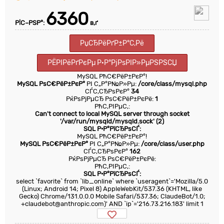
6360
Р¦С–РЅР°:
в‚ґ
РџСЂРёРґР±Р°С‚Рё
РЁРІРёРґРєРµ Р·Р°РјРѕРІР»РµРЅРЅСЏ
MySQL РћС€РёР±РєР°!
MySQL РѕС€РёР±РєР°
РІ С„Р°Р№Р»Рµ:
/core/class/mysql.php
СЃС‚СЂРѕРєР°
34
РќРѕРјРµСЂ РѕС€РёР±РєРё:
1
РћС‚РІРµС‚:
Can't connect to local MySQL server through socket
'/var/run/mysqld/mysqld.sock' (2)
SQL Р·Р°РїСЂРѕСЃ:
MySQL РћС€РёР±РєР°!
MySQL РѕС€РёР±РєР°
РІ С„Р°Р№Р»Рµ:
/core/class/user.php
СЃС‚СЂРѕРєР°
162
РќРѕРјРµСЂ РѕС€РёР±РєРё:
РћС‚РІРµС‚:
SQL Р·Р°РїСЂРѕСЃ:
select `favorite` from `lib_online` where `useragent`='Mozilla/5.0
(Linux; Android 14; Pixel 8) AppleWebKit/537.36 (KHTML, like
Gecko) Chrome/131.0.0.0 Mobile Safari/537.36; ClaudeBot/1.0;
+claudebot@anthropic.com)' AND `ip`='216.73.216.183' limit 1