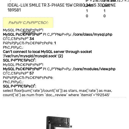
`IP`='216.73.216.183'
`IP`='216.73.216.
+CLA
IDEAL-LUX SMILE TR 3-PHASE 15W CRI80 24пїЅ 3000K NE
LIMIT
LIMIT
0
189581
1
1
0
0
РљРѕРґ С‚РѕРІР°СЂСѓ:
MySQL РћС€РёР±РєР°!
192545
MySQL РѕС€РёР±РєР°
РІ С„Р°Р№Р»Рµ:
/core/class/mysql.php
СЃС‚СЂРѕРєР°
34
РќРѕРјРµСЂ РѕС€РёР±РєРё:
1
РћС‚РІРµС‚:
Can't connect to local MySQL server through socket
'/var/run/mysqld/mysqld.sock' (2)
SQL Р·Р°РїСЂРѕСЃ:
MySQL РћС€РёР±РєР°!
MySQL РѕС€РёР±РєР°
РІ С„Р°Р№Р»Рµ:
/core/modules/view.php
СЃС‚СЂРѕРєР°
57
РќРѕРјРµСЂ РѕС€РёР±РєРё:
РћС‚РІРµС‚:
SQL Р·Р°РїСЂРѕСЃ:
select floor(sum(`rate`)/count(`id`)) as stars, max(`rate`) as max,
count(`id`) as num from `doc_review` where `itemid`='192545'