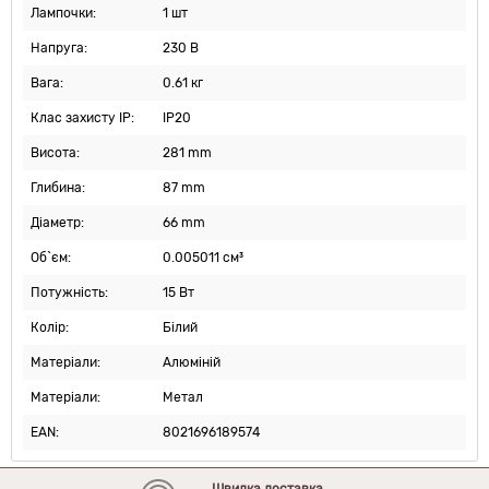
Лампочки:
1 шт
Напруга:
230 В
Вага:
0.61 кг
Клас захисту IP:
IP20
Висота:
281 mm
Глибина:
87 mm
Діаметр:
66 mm
Об`єм:
0.005011 см³
Потужність:
15 Вт
Колір:
Білий
Матеріали:
Алюміній
Матеріали:
Метал
EAN:
8021696189574
Швидка доставка