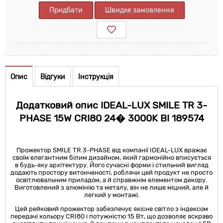
Придбати
Швидке замовлення
Опис
Відгуки
Інструкція
Додатковий опис IDEAL-LUX SMILE TR 3-
PHASE 15W CRI80 24� 3000K BI 189574
Прожектор SMILE TR 3-PHASE від компанії IDEAL-LUX вражає
своїм елегантним білим дизайном, який гармонійно вписується
в будь-яку архітектуру. Його сучасні форми і стильний вигляд
додають простору витонченості, роблячи цей продукт не просто
освітлювальним приладом, а й справжнім елементом декору.
Виготовлений з алюмінію та металу, він не лише міцний, але й
легкий у монтажі.
Цей рейковий прожектор забезпечує якісне світло з індексом
передачі кольору CRI80 і потужністю 15 Вт, що дозволяє яскраво