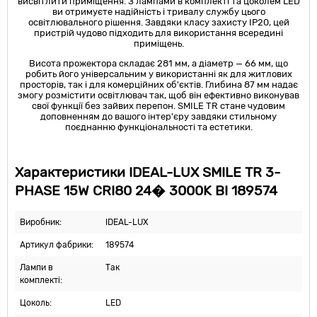
висвітлити приміщення. З лампами в комплекті та цоколем LED
ви отримуєте надійність і тривалу службу цього
освітлювального рішення. Завдяки класу захисту IP20, цей
пристрій чудово підходить для використання всередині
приміщень.
Висота прожектора складає 281 мм, а діаметр — 66 мм, що
робить його універсальним у використанні як для житлових
просторів, так і для комерційних об'єктів. Глибина 87 мм надає
змогу розмістити освітлювач так, щоб він ефективно виконував
свої функції без зайвих перепон. SMILE TR стане чудовим
доповненням до вашого інтер'єру завдяки стильному
поєднанню функціональності та естетики.
Характеристики IDEAL-LUX SMILE TR 3-
PHASE 15W CRI80 24� 3000K BI 189574
Виробник:
IDEAL-LUX
Артикул фабрики:
189574
Лампи в
Так
комплекті:
Цоколь:
LED