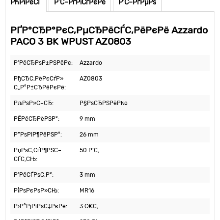
РћРїРёСЃ
Р’С–РґРіСѓРєРё
Р’С–РґРµРѕ
РҐР°СЂР°РєС‚РµСЂРёСЃС‚РёРєРё Azzardo
PACO 3 BK WPUST AZ0803
Р’РёСЂРѕР±РЅРёРє:
Azzardo
РђСЂС‚РёРєСѓР»
AZ0803
С„Р°Р±СЂРёРєРё:
РљРѕР»С–СЂ:
Р§РѕСЂРЅРёР№
РЁРёСЂРёРЅР°:
9 mm
Р”РѕРІР¶РёРЅР°:
26 mm
РџРѕС‚СѓР¶РЅС–
50 Р’С‚
СЃС‚СЊ:
Р’РёСЃРѕС‚Р°:
3 mm
Р¦РѕРєРѕР»СЊ:
MR16
Р›Р°РјРїРѕС‡РєРё:
3 С€С‚