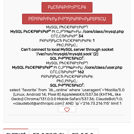
РџСЂРёРґР±Р°С‚Рё
РЁРІРёРґРєРµ Р·Р°РјРѕРІР»РµРЅРЅСЏ
MySQL РћС€РёР±РєР°!
MySQL РѕС€РёР±РєР°
РІ С„Р°Р№Р»Рµ:
/core/class/mysql.php
СЃС‚СЂРѕРєР°
34
РќРѕРјРµСЂ РѕС€РёР±РєРё:
1
РћС‚РІРµС‚:
Can't connect to local MySQL server through socket
'/var/run/mysqld/mysqld.sock' (2)
SQL Р·Р°РїСЂРѕСЃ:
MySQL РћС€РёР±РєР°!
MySQL РѕС€РёР±РєР°
РІ С„Р°Р№Р»Рµ:
/core/class/user.php
СЃС‚СЂРѕРєР°
162
РќРѕРјРµСЂ РѕС€РёР±РєРё:
РћС‚РІРµС‚:
SQL Р·Р°РїСЂРѕСЃ:
select `favorite` from `lib_online` where `useragent`='Mozilla/5.0
(Linux; Android 14; Pixel 8) AppleWebKit/537.36 (KHTML, like
Gecko) Chrome/131.0.0.0 Mobile Safari/537.36; ClaudeBot/1.0;
+claudebot@anthropic.com)' AND `ip`='216.73.216.115' limit 1