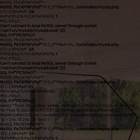
MySQL РћС€РёР±РєР°!
MySQL РѕС€РёР±РєР°
РІ С„Р°Р№Р»Рµ:
/core/class/mysql.php
СЃС‚СЂРѕРєР°
34
РќРѕРјРµСЂ РѕС€РёР±РєРё:
1
РћС‚РІРµС‚:
Can't connect to local MySQL server through socket
'/var/run/mysqld/mysqld.sock' (2)
SQL Р·Р°РїСЂРѕСЃ:
MySQL РћС€РёР±РєР°!
MySQL РѕС€РёР±РєР°
РІ С„Р°Р№Р»Рµ:
/core/class/mysql.php
СЃС‚СЂРѕРєР°
34
РќРѕРјРµСЂ РѕС€РёР±РєРё:
1
РћС‚РІРµС‚:
Can't connect to local MySQL server through socket
'/var/run/mysqld/mysqld.sock' (2)
SQL Р·Р°РїСЂРѕСЃ:
MySQL РћС€РёР±РєР°!
MySQL РѕС€РёР±РєР°
РІ С„Р°Р№Р»Рµ:
/core/class/user.php
СЃС‚СЂРѕРєР°
91
РќРѕРјРµСЂ РѕС€РёР±РєРё:
РћС‚РІРµС‚:
SQL Р·Р°РїСЂРѕСЃ:
select * from `lib_online` where `useragent`='Mozilla/5.0 (Linux; Android
14; Pixel 8) AppleWebKit/537.36 (KHTML, like Gecko) Chrome/131.0.0.0
Mobile Safari/537.36; ClaudeBot/1.0; +claudebot@anthropic.com)' AND
`ip`='216.73.216.115' limit 1
MySQL РћС€РёР±РєР°!
MySQL РѕС€РёР±РєР°
РІ С„Р°Р№Р»Рµ:
/core/class/mysql.php
СЃС‚СЂРѕРєР°
34
РќРѕРјРµСЂ РѕС€РёР±РєРё:
1