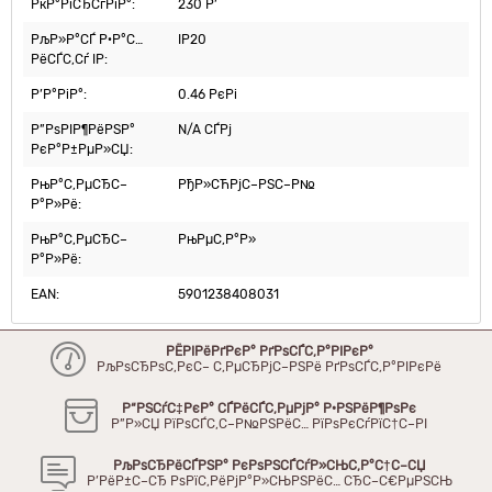
РќР°РїСЂСѓРіР°:
230 Р’
РљР»Р°СЃ Р·Р°С…
IP20
РёСЃС‚Сѓ IP:
Р’Р°РіР°:
0.46 РєРі
Р”РѕРІР¶РёРЅР°
N/A СЃРј
РєР°Р±РµР»СЏ:
РњР°С‚РµСЂС–
РђР»СЋРјС–РЅС–Р№
Р°Р»Рё:
РњР°С‚РµСЂС–
РњРµС‚Р°Р»
Р°Р»Рё:
EAN:
5901238408031
РЁРІРёРґРєР° РґРѕСЃС‚Р°РІРєР°
РљРѕСЂРѕС‚РєС– С‚РµСЂРјС–РЅРё РґРѕСЃС‚Р°РІРєРё
Р“РЅСѓС‡РєР° СЃРёСЃС‚РµРјР° Р·РЅРёР¶РѕРє
Р”Р»СЏ РїРѕСЃС‚С–Р№РЅРёС… РїРѕРєСѓРїС†С–РІ
РљРѕСЂРёСЃРЅР° РєРѕРЅСЃСѓР»СЊС‚Р°С†С–СЏ
Р’РёР±С–СЂ РѕРїС‚РёРјР°Р»СЊРЅРёС… СЂС–С€РµРЅСЊ