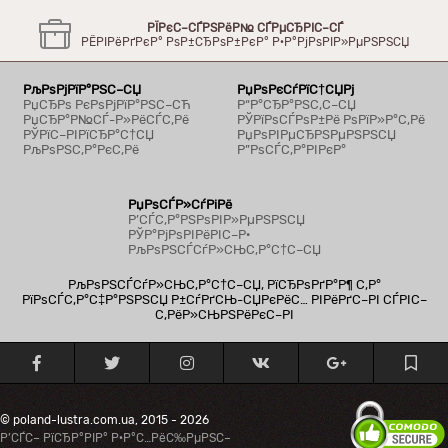
РЇРєС–СЃРЅРёР№ СЃРµСЂРІС–СЃ
РЁРІРёРґРєР° РѕР±СЂРѕР±РєР° Р·Р°РјРѕРІР»РµРЅРЅСЏ
РљРѕРјРїР°РЅС–СЏ
РџРѕРєСѓРїС†СЏРј
РџСЂРѕ РєРѕРјРїР°РЅС–СЋ
Р“Р°СЂР°РЅС‚С–СЏ
РџСЂР°Р№СЃ-Р»РёСЃС‚Рё
РЎРїРѕСЃРѕР±Рё РѕРїР»Р°С‚Рё
РЎРїС–РІРїСЂР°С†СЏ
РџРѕРІРµСЂРЅРµРЅРЅСЏ
РљРѕРЅС‚Р°РєС‚Рё
Р”РѕСЃС‚Р°РІРєР°
РџРѕСЃР»СѓРіРё
Р’СЃС‚Р°РЅРѕРІР»РµРЅРЅСЏ
РЎР°РјРѕРІРёРІС–Р·
РљРѕРЅСЃСѓР»СЊС‚Р°С†С–СЏ
РљРѕРЅСЃСѓР»СЊС‚Р°С†С–СЏ, РїСЂРѕРґР°Р¶ С‚Р°
РїРѕСЃС‚Р°С‡Р°РЅРЅСЏ Р±СѓРґСЊ-СЏРєРёС… РІРёРґС–РІ СЃРІС–
С‚РёР»СЊРЅРёРєС–РІ
© poland-lustra.com.ua, 2015 - 2026
Р’СЃС– РїСЂР°РІР° Р·Р°С…РёС‰РµРЅС–