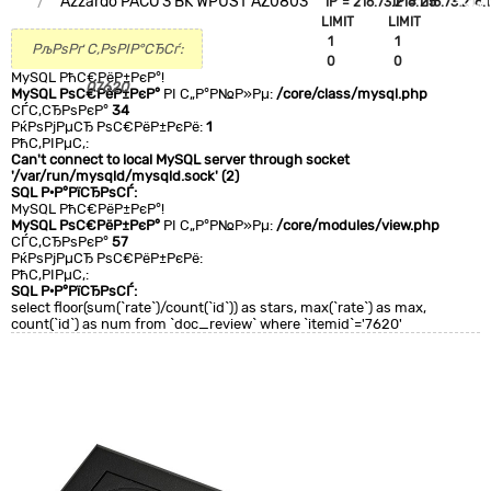
Azzardo PACO 3 BK WPUST AZ0803
`IP`='216.73.216.115'
`IP`='216.73.216.1
+CLA
LIMIT
LIMIT
0
1
1
РљРѕРґ С‚РѕРІР°СЂСѓ:
0
0
MySQL РћС€РёР±РєР°!
07620
MySQL РѕС€РёР±РєР°
РІ С„Р°Р№Р»Рµ:
/core/class/mysql.php
СЃС‚СЂРѕРєР°
34
РќРѕРјРµСЂ РѕС€РёР±РєРё:
1
РћС‚РІРµС‚:
Can't connect to local MySQL server through socket
'/var/run/mysqld/mysqld.sock' (2)
SQL Р·Р°РїСЂРѕСЃ:
MySQL РћС€РёР±РєР°!
MySQL РѕС€РёР±РєР°
РІ С„Р°Р№Р»Рµ:
/core/modules/view.php
СЃС‚СЂРѕРєР°
57
РќРѕРјРµСЂ РѕС€РёР±РєРё:
РћС‚РІРµС‚:
SQL Р·Р°РїСЂРѕСЃ:
select floor(sum(`rate`)/count(`id`)) as stars, max(`rate`) as max,
count(`id`) as num from `doc_review` where `itemid`='7620'