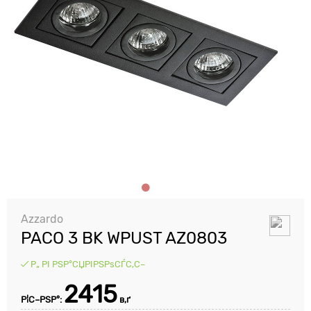
Azzardo
PACO 3 BK WPUST AZ0803
Р„ РІ РЅР°СЏРІРЅРѕСЃС‚С–
2415
Р¦С–РЅР°:
в‚ґ