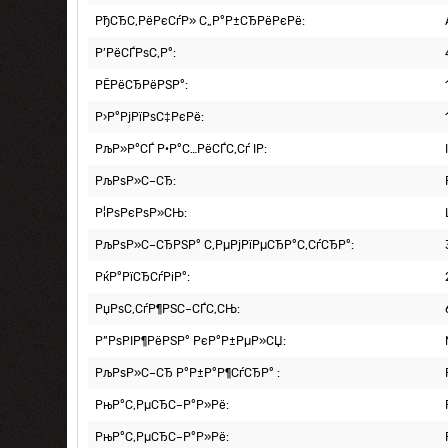
РђСЂС‚РёРєСѓР» С„Р°Р±СЂРёРєРё:
Р’РёСЃРѕС‚Р°:
РЁРёСЂРёРЅР°:
Р›Р°РјРїРѕС‡РєРё:
РљР»Р°СЃ Р·Р°С…РёСЃС‚Сѓ IP:
РљРѕР»С–СЂ:
Р¦РѕРєРѕР»СЊ:
РљРѕР»С–СЂРЅР° С‚РµРјРїРµСЂР°С‚СѓСЂР°:
РќР°РїСЂСѓРіР°:
РџРѕС‚СѓР¶РЅС–СЃС‚СЊ:
Р”РѕРІР¶РёРЅР° РєР°Р±РµР»СЏ:
РљРѕР»С–СЂ Р°Р±Р°Р¶СѓСЂР° :
РњР°С‚РµСЂС–Р°Р»Рё:
РњР°С‚РµСЂС–Р°Р»Рё: