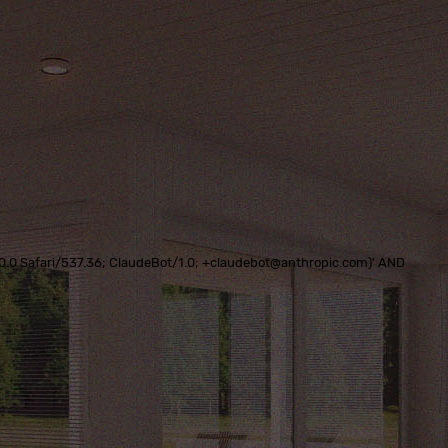
0.0.0 Safari/537.36; ClaudeBot/1.0; +claudebot@anthropic.com)' AND