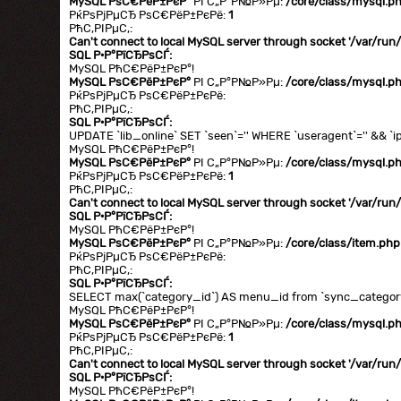
MySQL РѕС€РёР±РєР°
РІ С„Р°Р№Р»Рµ:
/core/class/mysql.p
РќРѕРјРµСЂ РѕС€РёР±РєРё:
1
РћС‚РІРµС‚:
Can't connect to local MySQL server through socket '/var/ru
SQL Р·Р°РїСЂРѕСЃ:
MySQL РћС€РёР±РєР°!
MySQL РѕС€РёР±РєР°
РІ С„Р°Р№Р»Рµ:
/core/class/mysql.p
РќРѕРјРµСЂ РѕС€РёР±РєРё:
РћС‚РІРµС‚:
SQL Р·Р°РїСЂРѕСЃ:
UPDATE `lib_online` SET `seen`='' WHERE `useragent`='' && `ip
MySQL РћС€РёР±РєР°!
MySQL РѕС€РёР±РєР°
РІ С„Р°Р№Р»Рµ:
/core/class/mysql.p
РќРѕРјРµСЂ РѕС€РёР±РєРё:
1
РћС‚РІРµС‚:
Can't connect to local MySQL server through socket '/var/ru
SQL Р·Р°РїСЂРѕСЃ:
MySQL РћС€РёР±РєР°!
MySQL РѕС€РёР±РєР°
РІ С„Р°Р№Р»Рµ:
/core/class/item.php
РќРѕРјРµСЂ РѕС€РёР±РєРё:
РћС‚РІРµС‚:
SQL Р·Р°РїСЂРѕСЃ:
SELECT max(`category_id`) AS menu_id from `sync_category`
MySQL РћС€РёР±РєР°!
MySQL РѕС€РёР±РєР°
РІ С„Р°Р№Р»Рµ:
/core/class/mysql.p
РќРѕРјРµСЂ РѕС€РёР±РєРё:
1
РћС‚РІРµС‚:
Can't connect to local MySQL server through socket '/var/ru
SQL Р·Р°РїСЂРѕСЃ:
MySQL РћС€РёР±РєР°!