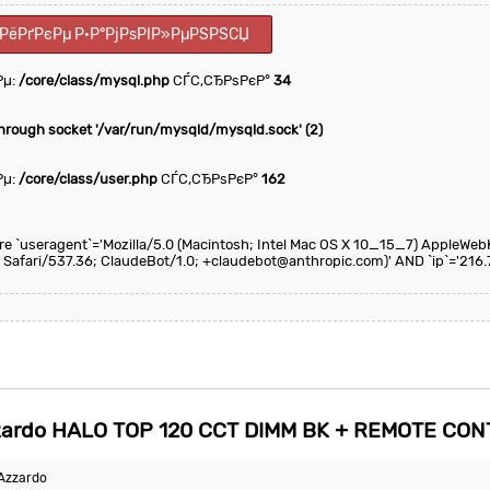
ІРёРґРєРµ Р·Р°РјРѕРІР»РµРЅРЅСЏ
Рµ:
/core/class/mysql.php
СЃС‚СЂРѕРєР°
34
through socket '/var/run/mysqld/mysqld.sock' (2)
Рµ:
/core/class/user.php
СЃС‚СЂРѕРєР°
162
here `useragent`='Mozilla/5.0 (Macintosh; Intel Mac OS X 10_15_7) AppleWeb
 Safari/537.36; ClaudeBot/1.0; +claudebot@anthropic.com)' AND `ip`='216.7
ardo HALO TOP 120 CCT DIMM BK + REMOTE CO
Azzardo