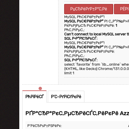
РџСЂРёРґР±Р°С‚Рё
РЁР
MySQL РћС€РёР±РєР°!
MySQL РѕС€РёР±РєР°
РІ С„Р°Р№Р»
РќРѕРјРµСЂ РѕС€РёР±РєРё:
1
РћС‚РІРµС‚:
Can't connect to local MySQL server 
SQL Р·Р°РїСЂРѕСЃ:
MySQL РћС€РёР±РєР°!
MySQL РѕС€РёР±РєР°
РІ С„Р°Р№Р»
РќРѕРјРµСЂ РѕС€РёР±РєРё:
РћС‚РІРµС‚:
SQL Р·Р°РїСЂРѕСЃ:
select `favorite` from `lib_online` w
(KHTML, like Gecko) Chrome/131.0.0.0
limit 1
РћРїРёСЃ
Р’С–РґРіСѓРєРё
РҐР°СЂР°РєС‚РµСЂРёСЃС‚РёРєРё Azz
Р’РёСЂРѕР±РЅРёРє: