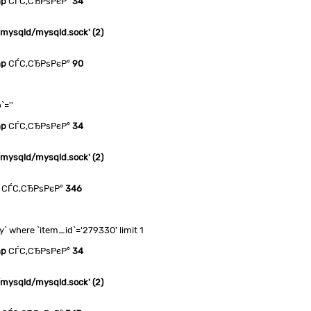
hp
СЃС‚СЂРѕРєР°
34
n/mysqld/mysqld.sock' (2)
hp
СЃС‚СЂРѕРєР°
90
`=''
hp
СЃС‚СЂРѕРєР°
34
n/mysqld/mysqld.sock' (2)
СЃС‚СЂРѕРєР°
346
 where `item_id`='279330' limit 1
hp
СЃС‚СЂРѕРєР°
34
n/mysqld/mysqld.sock' (2)