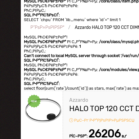
MySQL РѕС€РёР±РєР°
РІ С„Р°Р№Р»Рµ:
/core/class/item.php
РќРѕРјРµСЂ РѕС€РёР±РєРё:
РћС‚РІРµС‚:
SQL Р·Р°РїСЂРѕСЃ:
SELECT `chpu` FROM `lib_menu` where `id`='' limit 1
Р“РѕР»РѕРІРЅР°
Azzardo HALO TOP 120 CCT DI
MySQL РћС€РёР±РєР°!
MySQL РѕС€РёР±РєР°
РІ С„Р°Р№Р»Рµ:
/core/class/mysql.p
РќРѕРјРµСЂ РѕС€РёР±РєРё:
1
РћС‚РІРµС‚:
Can't connect to local MySQL server through socket '/var/ru
SQL Р·Р°РїСЂРѕСЃ:
MySQL РћС€РёР±РєР°!
MySQL РѕС€РёР±РєР°
РІ С„Р°Р№Р»Рµ:
/core/modules/view.
РќРѕРјРµСЂ РѕС€РёР±РєРё:
РћС‚РІРµС‚:
SQL Р·Р°РїСЂРѕСЃ:
select floor(sum(`rate`)/count(`id`)) as stars, max(`rate`) as
Azzardo
HALO TOP 120 CCT
РџС–Рґ Р·Р°РјРѕРІР»РµРЅРЅСЏ
26206
Р¦С–РЅР°:
в‚ґ