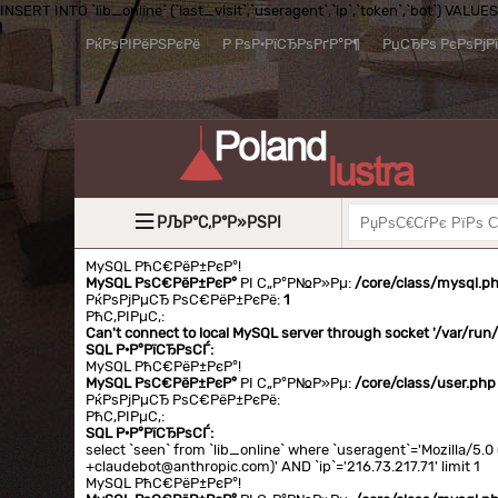
INSERT INTO `lib_online` (`last_visit`,`useragent`,`ip`,`token`,`bot`) VALUES (
РќРѕРІРёРЅРєРё
Р РѕР·РїСЂРѕРґР°Р¶
РџСЂРѕ РєРѕРјР
РЉР°С‚Р°Р»РЅРІ
MySQL РћС€РёР±РєР°!
MySQL РѕС€РёР±РєР°
РІ С„Р°Р№Р»Рµ:
/core/class/mysql.p
РќРѕРјРµСЂ РѕС€РёР±РєРё:
1
РћС‚РІРµС‚:
Can't connect to local MySQL server through socket '/var/ru
SQL Р·Р°РїСЂРѕСЃ:
MySQL РћС€РёР±РєР°!
MySQL РѕС€РёР±РєР°
РІ С„Р°Р№Р»Рµ:
/core/class/user.php
РќРѕРјРµСЂ РѕС€РёР±РєРё:
РћС‚РІРµС‚:
SQL Р·Р°РїСЂРѕСЃ:
select `seen` from `lib_online` where `useragent`='Mozilla/5
+claudebot@anthropic.com)' AND `ip`='216.73.217.71' limit 1
MySQL РћС€РёР±РєР°!