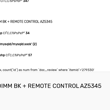
СЃС‚СЂРѕРєР°
347
MM BK + REMOTE CONTROL AZ5345
hp
СЃС‚СЂРѕРєР°
34
n/mysqld/mysqld.sock' (2)
php
СЃС‚СЂРѕРєР°
57
 max, count(`id`) as num from `doc_review` where `itemid`='279330'
 DIMM BK + REMOTE CONTROL AZ5345