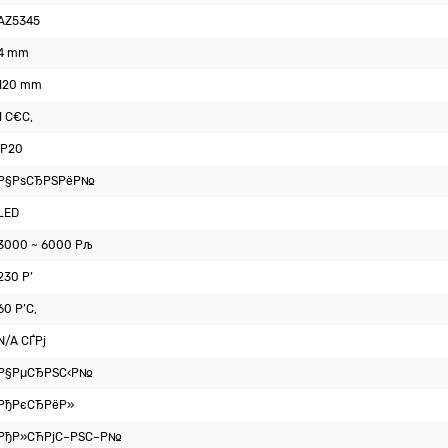
AZ5345
4 mm
120 mm
1 С€С‚
IP20
Р§РѕСЂРЅРёР№
LED
3000 ~ 6000 Рљ
230 Р’
60 Р’С‚
N/A СЃРј
Р§РµСЂРЅС‹Р№
РђРєСЂРёР»
РђР»СЋРјС–РЅС–Р№