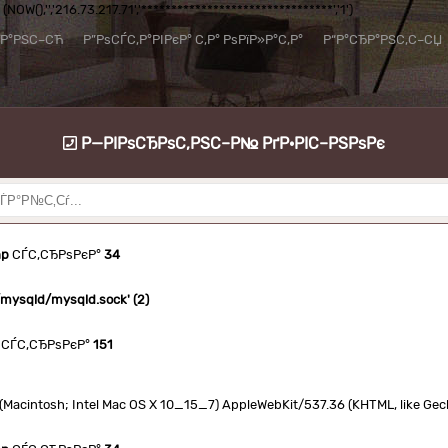
NOW(),'','216.73.217.71','********************************','1')
їР°РЅС–СЋ
Р”РѕСЃС‚Р°РІРєР° С‚Р° РѕРїР»Р°С‚Р°
Р“Р°СЂР°РЅС‚С–СЏ
Р—РІРѕСЂРѕС‚РЅС–Р№ РґР·РІС–РЅРѕРє
hp
СЃС‚СЂРѕРєР°
34
n/mysqld/mysqld.sock' (2)
СЃС‚СЂРѕРєР°
151
.0 (Macintosh; Intel Mac OS X 10_15_7) AppleWebKit/537.36 (KHTML, like Ge