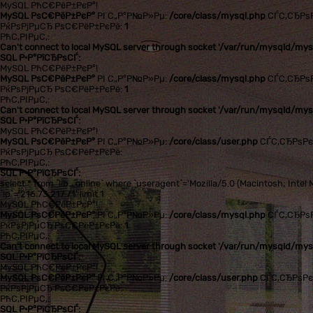
MySQL РћС€РёР±РєР°!
MySQL РѕС€РёР±РєР°
РІ С„Р°Р№Р»Рµ:
/core/class/mysql.php
СЃС‚СЂРѕ
РќРѕРјРµСЂ РѕС€РёР±РєРё:
1
РћС‚РІРµС‚:
Can't connect to local MySQL server through socket '/var/run/mysqld/mysq
SQL Р·Р°РїСЂРѕСЃ:
MySQL РћС€РёР±РєР°!
MySQL РѕС€РёР±РєР°
РІ С„Р°Р№Р»Рµ:
/core/class/mysql.php
СЃС‚СЂРѕ
РќРѕРјРµСЂ РѕС€РёР±РєРё:
1
РћС‚РІРµС‚:
Can't connect to local MySQL server through socket '/var/run/mysqld/mysq
SQL Р·Р°РїСЂРѕСЃ:
MySQL РћС€РёР±РєР°!
MySQL РѕС€РёР±РєР°
РІ С„Р°Р№Р»Рµ:
/core/class/user.php
СЃС‚СЂРѕР
РќРѕРјРµСЂ РѕС€РёР±РєРё:
РћС‚РІРµС‚:
SQL Р·Р°РїСЂРѕСЃ:
select * from `lib_online` where `useragent`='Mozilla/5.0 (Macintosh; In
`ip`='216.73.217.71' limit 1
MySQL РћС€РёР±РєР°!
MySQL РѕС€РёР±РєР°
РІ С„Р°Р№Р»Рµ:
/core/class/mysql.php
СЃС‚СЂРѕ
РќРѕРјРµСЂ РѕС€РёР±РєРё:
1
РћС‚РІРµС‚:
Can't connect to local MySQL server through socket '/var/run/mysqld/mysq
SQL Р·Р°РїСЂРѕСЃ:
MySQL РћС€РёР±РєР°!
MySQL РѕС€РёР±РєР°
РІ С„Р°Р№Р»Рµ:
/core/class/user.php
СЃС‚СЂРѕР
РќРѕРјРµСЂ РѕС€РёР±РєРё:
РћС‚РІРµС‚:
SQL Р·Р°РїСЂРѕСЃ: