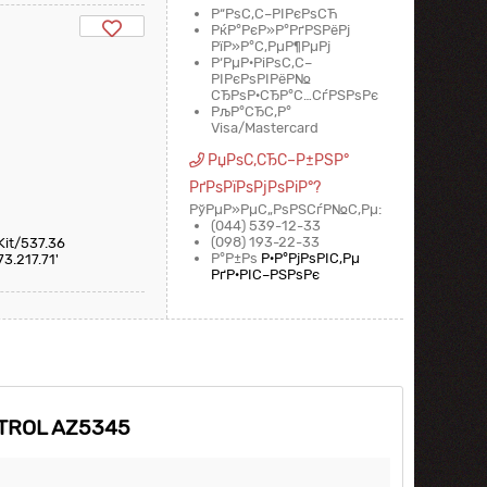
Р“РѕС‚С–РІРєРѕСЋ
РќР°РєР»Р°РґРЅРёРј
РїР»Р°С‚РµР¶РµРј
Р‘РµР·РіРѕС‚С–
РІРєРѕРІРёР№
СЂРѕР·СЂР°С…СѓРЅРѕРє
РљР°СЂС‚Р°
Visa/Mastercard
РџРѕС‚СЂС–Р±РЅР°
РґРѕРїРѕРјРѕРіР°?
РўРµР»РµС„РѕРЅСѓР№С‚Рµ:
(044) 539-12-33
(098) 193-22-33
Kit/537.36
Р°Р±Рѕ
Р·Р°РјРѕРІС‚Рµ
3.217.71'
РґР·РІС–РЅРѕРє
NTROL AZ5345