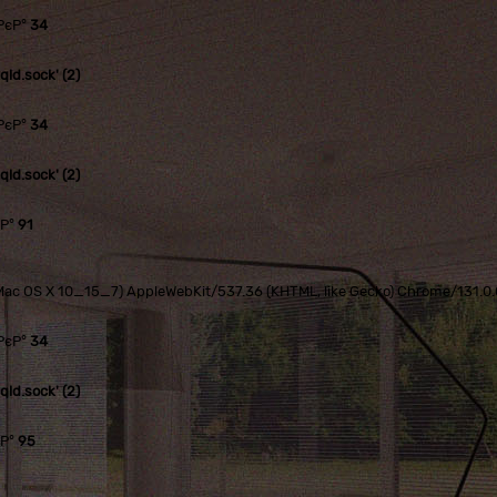
РєР°
34
ld.sock' (2)
РєР°
34
ld.sock' (2)
єР°
91
tel Mac OS X 10_15_7) AppleWebKit/537.36 (KHTML, like Gecko) Chrome/131.
РєР°
34
ld.sock' (2)
єР°
95