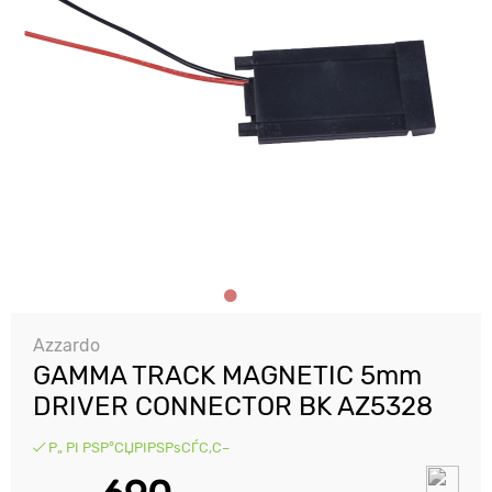
Azzardo
GAMMA TRACK MAGNETIC 5mm
DRIVER CONNECTOR BK AZ5328
Р„ РІ РЅР°СЏРІРЅРѕСЃС‚С–