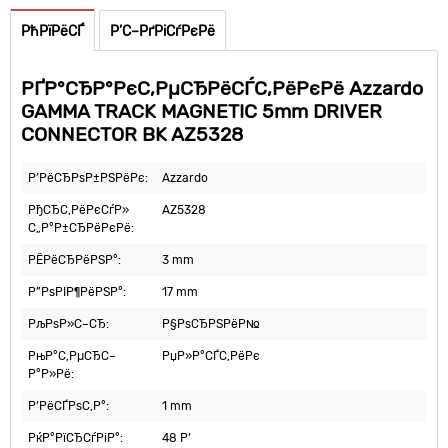
РћРїРёСЃ
Р’С–РґРіСѓРєРё
РҐР°СЂР°РєС‚РµСЂРёСЃС‚РёРєРё Azzardo
GAMMA TRACK MAGNETIC 5mm DRIVER
CONNECTOR BK AZ5328
Р’РёСЂРѕР±РЅРёРє:
Azzardo
РђСЂС‚РёРєСѓР»
AZ5328
С„Р°Р±СЂРёРєРё:
РЁРёСЂРёРЅР°:
3 mm
Р”РѕРІР¶РёРЅР°:
17 mm
РљРѕР»С–СЂ:
Р§РѕСЂРЅРёР№
РњР°С‚РµСЂС–
РџР»Р°СЃС‚РёРє
Р°Р»Рё:
Р’РёСЃРѕС‚Р°:
1 mm
РќР°РїСЂСѓРіР°:
48 Р’