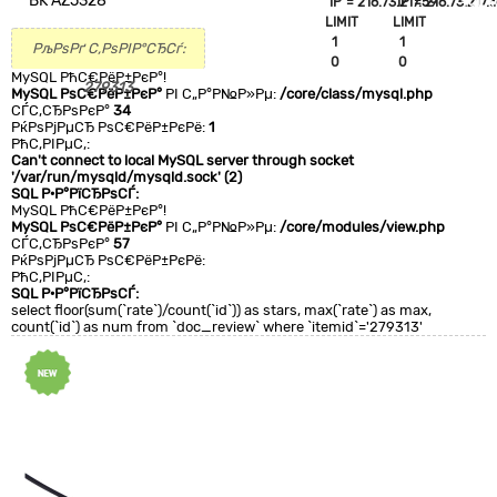
BK AZ5328
`IP`='216.73.217.59'
`IP`='216.73.217.5
+CLA
LIMIT
LIMIT
0
1
1
РљРѕРґ С‚РѕРІР°СЂСѓ:
0
0
MySQL РћС€РёР±РєР°!
279313
MySQL РѕС€РёР±РєР°
РІ С„Р°Р№Р»Рµ:
/core/class/mysql.php
СЃС‚СЂРѕРєР°
34
РќРѕРјРµСЂ РѕС€РёР±РєРё:
1
РћС‚РІРµС‚:
Can't connect to local MySQL server through socket
'/var/run/mysqld/mysqld.sock' (2)
SQL Р·Р°РїСЂРѕСЃ:
MySQL РћС€РёР±РєР°!
MySQL РѕС€РёР±РєР°
РІ С„Р°Р№Р»Рµ:
/core/modules/view.php
СЃС‚СЂРѕРєР°
57
РќРѕРјРµСЂ РѕС€РёР±РєРё:
РћС‚РІРµС‚:
SQL Р·Р°РїСЂРѕСЃ:
select floor(sum(`rate`)/count(`id`)) as stars, max(`rate`) as max,
count(`id`) as num from `doc_review` where `itemid`='279313'