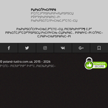
РџРѕСЃР»СѓРіРё
Р’СЃС‚Р°РЅРѕРІР»РµРЅРЅСЏ
РЎР°РјРѕРІРёРІС–Р·
РљРѕРЅСЃСѓР»СЊС‚Р°С†С–СЏ
РљРѕРЅСЃСѓР»СЊС‚Р°С†С–СЏ, РїСЂРѕРґР°Р¶ С‚Р°
РїРѕСЃС‚Р°С‡Р°РЅРЅСЏ Р±СѓРґСЊ-СЏРєРёС… РІРёРґС–РІ СЃРІС–
С‚РёР»СЊРЅРёРєС–РІ
© poland-lustra.com.ua, 2015 - 2026
Р’СЃС– РїСЂР°РІР° Р·Р°С…РёС‰РµРЅС–