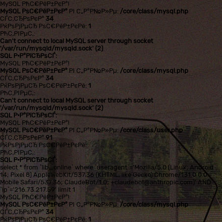
MySQL РћС€РёР±РєР°!
MySQL РѕС€РёР±РєР°
РІ С„Р°Р№Р»Рµ:
/core/class/mysql.php
СЃС‚СЂРѕРєР°
34
РќРѕРјРµСЂ РѕС€РёР±РєРё:
1
РћС‚РІРµС‚:
Can't connect to local MySQL server through socket
'/var/run/mysqld/mysqld.sock' (2)
SQL Р·Р°РїСЂРѕСЃ:
MySQL РћС€РёР±РєР°!
MySQL РѕС€РёР±РєР°
РІ С„Р°Р№Р»Рµ:
/core/class/mysql.php
СЃС‚СЂРѕРєР°
34
РќРѕРјРµСЂ РѕС€РёР±РєРё:
1
РћС‚РІРµС‚:
Can't connect to local MySQL server through socket
'/var/run/mysqld/mysqld.sock' (2)
SQL Р·Р°РїСЂРѕСЃ:
MySQL РћС€РёР±РєР°!
MySQL РѕС€РёР±РєР°
РІ С„Р°Р№Р»Рµ:
/core/class/user.php
СЃС‚СЂРѕРєР°
91
РќРѕРјРµСЂ РѕС€РёР±РєРё:
РћС‚РІРµС‚:
SQL Р·Р°РїСЂРѕСЃ:
select * from `lib_online` where `useragent`='Mozilla/5.0 (Linux; Android
14; Pixel 8) AppleWebKit/537.36 (KHTML, like Gecko) Chrome/131.0.0.0
Mobile Safari/537.36; ClaudeBot/1.0; +claudebot@anthropic.com)' AND
`ip`='216.73.217.59' limit 1
MySQL РћС€РёР±РєР°!
MySQL РѕС€РёР±РєР°
РІ С„Р°Р№Р»Рµ:
/core/class/mysql.php
СЃС‚СЂРѕРєР°
34
РќРѕРјРµСЂ РѕС€РёР±РєРё:
1