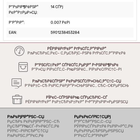
Р”РѕРІР¶РёРЅР°
14 СЃРј
РєР°Р±РµР»СЏ:
Р’Р°РіР°:
0.007 РєРі
EAN:
5901238453284
РЁРІРёРґРєР° РґРѕСЃС‚Р°РІРєР°
РљРѕСЂРѕС‚РєС– С‚РµСЂРјС–РЅРё РґРѕСЃС‚Р°РІРєРё
Р“РЅСѓС‡РєР° СЃРёСЃС‚РµРјР° Р·РЅРёР¶РѕРє
Р”Р»СЏ РїРѕСЃС‚С–Р№РЅРёС… РїРѕРєСѓРїС†С–РІ
РљРѕСЂРёСЃРЅР° РєРѕРЅСЃСѓР»СЊС‚Р°С†С–СЏ
Р’РёР±С–СЂ РѕРїС‚РёРјР°Р»СЊРЅРёС… СЂС–С€РµРЅСЊ
РЇРєС–СЃРЅРёР№ СЃРµСЂРІС–СЃ
РЁРІРёРґРєР° РѕР±СЂРѕР±РєР° Р·Р°РјРѕРІР»РµРЅРЅСЏ
РљРѕРјРїР°РЅС–СЏ
РџРѕРєСѓРїС†СЏРј
РџСЂРѕ РєРѕРјРїР°РЅС–СЋ
Р“Р°СЂР°РЅС‚С–СЏ
РџСЂР°Р№СЃ-Р»РёСЃС‚Рё
РЎРїРѕСЃРѕР±Рё РѕРїР»Р°С‚Рё
РЎРїС–РІРїСЂР°С†СЏ
РџРѕРІРµСЂРЅРµРЅРЅСЏ
РљРѕРЅС‚Р°РєС‚Рё
Р”РѕСЃС‚Р°РІРєР°