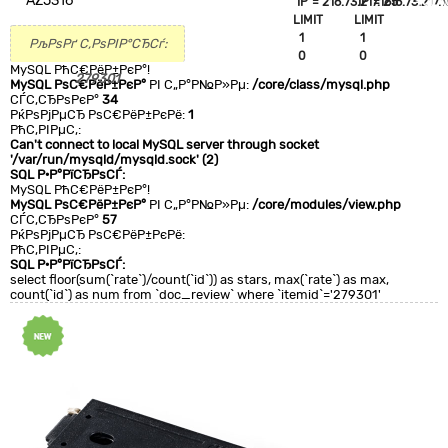
AZ5316
`IP`='216.73.217.165'
`IP`='216.73.217.1
+CLA
LIMIT
LIMIT
0
1
1
РљРѕРґ С‚РѕРІР°СЂСѓ:
0
0
MySQL РћС€РёР±РєР°!
279301
MySQL РѕС€РёР±РєР°
РІ С„Р°Р№Р»Рµ:
/core/class/mysql.php
СЃС‚СЂРѕРєР°
34
РќРѕРјРµСЂ РѕС€РёР±РєРё:
1
РћС‚РІРµС‚:
Can't connect to local MySQL server through socket
'/var/run/mysqld/mysqld.sock' (2)
SQL Р·Р°РїСЂРѕСЃ:
MySQL РћС€РёР±РєР°!
MySQL РѕС€РёР±РєР°
РІ С„Р°Р№Р»Рµ:
/core/modules/view.php
СЃС‚СЂРѕРєР°
57
РќРѕРјРµСЂ РѕС€РёР±РєРё:
РћС‚РІРµС‚:
SQL Р·Р°РїСЂРѕСЃ:
select floor(sum(`rate`)/count(`id`)) as stars, max(`rate`) as max,
count(`id`) as num from `doc_review` where `itemid`='279301'