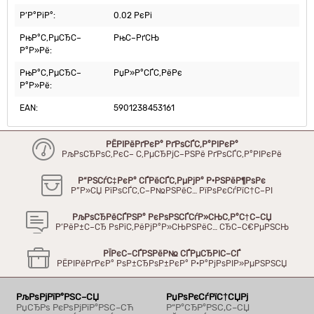
Р’Р°РіР°:
0.02 РєРі
РњР°С‚РµСЂС–
РњС–РґСЊ
Р°Р»Рё:
РњР°С‚РµСЂС–
РџР»Р°СЃС‚РёРє
Р°Р»Рё:
EAN:
5901238453161
РЁРІРёРґРєР° РґРѕСЃС‚Р°РІРєР°
РљРѕСЂРѕС‚РєС– С‚РµСЂРјС–РЅРё РґРѕСЃС‚Р°РІРєРё
Р“РЅСѓС‡РєР° СЃРёСЃС‚РµРјР° Р·РЅРёР¶РѕРє
Р”Р»СЏ РїРѕСЃС‚С–Р№РЅРёС… РїРѕРєСѓРїС†С–РІ
РљРѕСЂРёСЃРЅР° РєРѕРЅСЃСѓР»СЊС‚Р°С†С–СЏ
Р’РёР±С–СЂ РѕРїС‚РёРјР°Р»СЊРЅРёС… СЂС–С€РµРЅСЊ
РЇРєС–СЃРЅРёР№ СЃРµСЂРІС–СЃ
РЁРІРёРґРєР° РѕР±СЂРѕР±РєР° Р·Р°РјРѕРІР»РµРЅРЅСЏ
РљРѕРјРїР°РЅС–СЏ
РџРѕРєСѓРїС†СЏРј
РџСЂРѕ РєРѕРјРїР°РЅС–СЋ
Р“Р°СЂР°РЅС‚С–СЏ