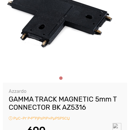
Azzardo
GAMMA TRACK MAGNETIC 5mm T
CONNECTOR BK AZ5316
РџС–Рґ Р·Р°РјРѕРІР»РµРЅРЅСЏ