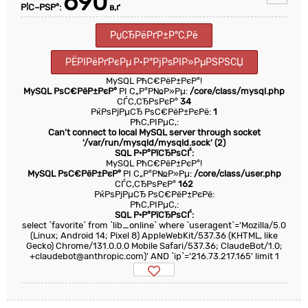
690
Р¦С–РЅР°:
в‚ґ
РџСЂРёРґР±Р°С‚Рё
РЁРІРёРґРєРµ Р·Р°РјРѕРІР»РµРЅРЅСЏ
MySQL РћС€РёР±РєР°!
MySQL РѕС€РёР±РєР°
РІ С„Р°Р№Р»Рµ:
/core/class/mysql.php
СЃС‚СЂРѕРєР°
34
РќРѕРјРµСЂ РѕС€РёР±РєРё:
1
РћС‚РІРµС‚:
Can't connect to local MySQL server through socket
'/var/run/mysqld/mysqld.sock' (2)
SQL Р·Р°РїСЂРѕСЃ:
MySQL РћС€РёР±РєР°!
MySQL РѕС€РёР±РєР°
РІ С„Р°Р№Р»Рµ:
/core/class/user.php
СЃС‚СЂРѕРєР°
162
РќРѕРјРµСЂ РѕС€РёР±РєРё:
РћС‚РІРµС‚:
SQL Р·Р°РїСЂРѕСЃ:
select `favorite` from `lib_online` where `useragent`='Mozilla/5.0
(Linux; Android 14; Pixel 8) AppleWebKit/537.36 (KHTML, like
Gecko) Chrome/131.0.0.0 Mobile Safari/537.36; ClaudeBot/1.0;
+claudebot@anthropic.com)' AND `ip`='216.73.217.165' limit 1