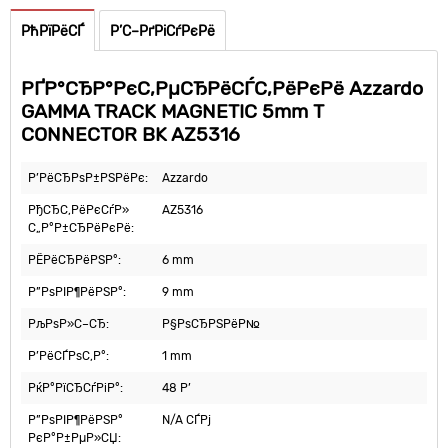
РћРїРёСЃ
Р’С–РґРіСѓРєРё
РҐР°СЂР°РєС‚РµСЂРёСЃС‚РёРєРё Azzardo
GAMMA TRACK MAGNETIC 5mm T
CONNECTOR BK AZ5316
Р’РёСЂРѕР±РЅРёРє:
Azzardo
РђСЂС‚РёРєСѓР»
AZ5316
С„Р°Р±СЂРёРєРё:
РЁРёСЂРёРЅР°:
6 mm
Р”РѕРІР¶РёРЅР°:
9 mm
РљРѕР»С–СЂ:
Р§РѕСЂРЅРёР№
Р’РёСЃРѕС‚Р°:
1 mm
РќР°РїСЂСѓРіР°:
48 Р’
Р”РѕРІР¶РёРЅР°
N/A СЃРј
РєР°Р±РµР»СЏ: