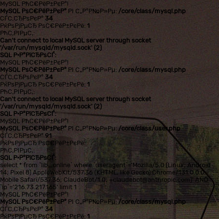
MySQL РћС€РёР±РєР°!
MySQL РѕС€РёР±РєР°
РІ С„Р°Р№Р»Рµ:
/core/class/mysql.php
СЃС‚СЂРѕРєР°
34
РќРѕРјРµСЂ РѕС€РёР±РєРё:
1
РћС‚РІРµС‚:
Can't connect to local MySQL server through socket
'/var/run/mysqld/mysqld.sock' (2)
SQL Р·Р°РїСЂРѕСЃ:
MySQL РћС€РёР±РєР°!
MySQL РѕС€РёР±РєР°
РІ С„Р°Р№Р»Рµ:
/core/class/mysql.php
СЃС‚СЂРѕРєР°
34
РќРѕРјРµСЂ РѕС€РёР±РєРё:
1
РћС‚РІРµС‚:
Can't connect to local MySQL server through socket
'/var/run/mysqld/mysqld.sock' (2)
SQL Р·Р°РїСЂРѕСЃ:
MySQL РћС€РёР±РєР°!
MySQL РѕС€РёР±РєР°
РІ С„Р°Р№Р»Рµ:
/core/class/user.php
СЃС‚СЂРѕРєР°
91
РќРѕРјРµСЂ РѕС€РёР±РєРё:
РћС‚РІРµС‚:
SQL Р·Р°РїСЂРѕСЃ:
select * from `lib_online` where `useragent`='Mozilla/5.0 (Linux; Android
14; Pixel 8) AppleWebKit/537.36 (KHTML, like Gecko) Chrome/131.0.0.0
Mobile Safari/537.36; ClaudeBot/1.0; +claudebot@anthropic.com)' AND
`ip`='216.73.217.165' limit 1
MySQL РћС€РёР±РєР°!
MySQL РѕС€РёР±РєР°
РІ С„Р°Р№Р»Рµ:
/core/class/mysql.php
СЃС‚СЂРѕРєР°
34
РќРѕРјРµСЂ РѕС€РёР±РєРё:
1