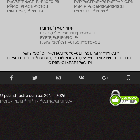
РџСЂР°Р№СЃ-Р»РёСЃС‚Рё
РЎРїРѕСЃРѕР±Рё РѕРїР»Р°С‚Рё
РЎРїС–РІРїСЂР°С†СЏ
РџРѕРІРµСЂРЅРµРЅРЅСЏ
РљРѕРЅС‚Р°РєС‚Рё
Р”РѕСЃС‚Р°РІРєР°
РџРѕСЃР»СѓРіРё
Р’СЃС‚Р°РЅРѕРІР»РµРЅРЅСЏ
РЎР°РјРѕРІРёРІС–Р·
РљРѕРЅСЃСѓР»СЊС‚Р°С†С–СЏ
РљРѕРЅСЃСѓР»СЊС‚Р°С†С–СЏ, РїСЂРѕРґР°Р¶ С‚Р°
РїРѕСЃС‚Р°С‡Р°РЅРЅСЏ Р±СѓРґСЊ-СЏРєРёС… РІРёРґС–РІ СЃРІС–
С‚РёР»СЊРЅРёРєС–РІ
© poland-lustra.com.ua, 2015 - 2026
Р’СЃС– РїСЂР°РІР° Р·Р°С…РёС‰РµРЅС–