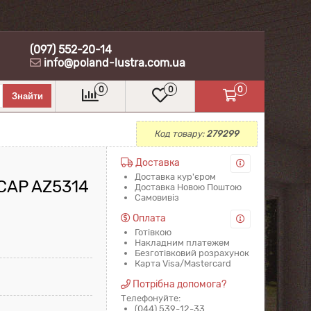
(097) 552-20-14
info@poland-lustra.com.ua
0
0
0
Код товару:
279299
Доставка
Доставка кур'єром
CAP AZ5314
Доставка Новою Поштою
Самовивіз
Оплата
Готівкою
Накладним платежем
Безготівковий розрахунок
Карта Visa/Mastercard
Потрібна допомога?
Телефонуйте:
(044) 539-12-33