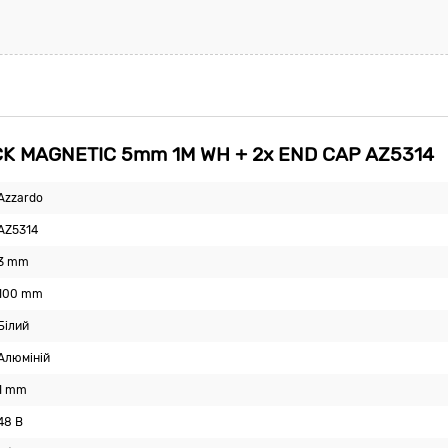
K MAGNETIC 5mm 1M WH + 2x END CAP AZ5314
Azzardo
AZ5314
3 mm
100 mm
Білий
Алюміній
1 mm
48 В