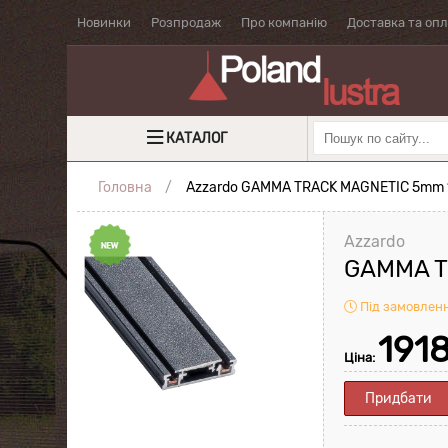
Новинки
Розпродаж
Про компанію
Доставка та оп
КАТАЛОГ
Головна
Azzardo GAMMA TRACK MAGNETIC 5mm 1
Azzardo
GAMMA T
Під замовлен
191
Ціна:
Придбати