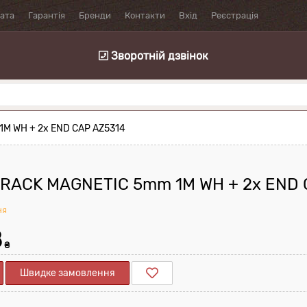
лата
Гарантія
Бренди
Контакти
Вхід
Реєстрація
Зворотній дзвінок
M WH + 2x END CAP AZ5314
RACK MAGNETIC 5mm 1M WH + 2x END 
ня
8
₴
Швидке замовлення