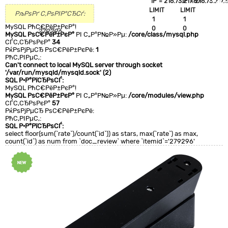
`IP`='216.73.217.87'
`IP`='216.73.217.8
+CLA
LIMIT
LIMIT
0
РљРѕРґ С‚РѕРІР°СЂСѓ:
1
1
MySQL РћС€РёР±РєР°!
0
0
279296
MySQL РѕС€РёР±РєР°
РІ С„Р°Р№Р»Рµ:
/core/class/mysql.php
СЃС‚СЂРѕРєР°
34
РќРѕРјРµСЂ РѕС€РёР±РєРё:
1
РћС‚РІРµС‚:
Can't connect to local MySQL server through socket
'/var/run/mysqld/mysqld.sock' (2)
SQL Р·Р°РїСЂРѕСЃ:
MySQL РћС€РёР±РєР°!
MySQL РѕС€РёР±РєР°
РІ С„Р°Р№Р»Рµ:
/core/modules/view.php
СЃС‚СЂРѕРєР°
57
РќРѕРјРµСЂ РѕС€РёР±РєРё:
РћС‚РІРµС‚:
SQL Р·Р°РїСЂРѕСЃ:
select floor(sum(`rate`)/count(`id`)) as stars, max(`rate`) as max,
count(`id`) as num from `doc_review` where `itemid`='279296'