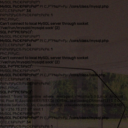
MySQL РћС€РёР±РєР°!
MySQL РѕС€РёР±РєР°
РІ С„Р°Р№Р»Рµ:
/core/class/mysql.php
СЃС‚СЂРѕРєР°
34
РќРѕРјРµСЂ РѕС€РёР±РєРё:
1
РћС‚РІРµС‚:
Can't connect to local MySQL server through socket
'/var/run/mysqld/mysqld.sock' (2)
SQL Р·Р°РїСЂРѕСЃ:
MySQL РћС€РёР±РєР°!
MySQL РѕС€РёР±РєР°
РІ С„Р°Р№Р»Рµ:
/core/class/mysql.php
СЃС‚СЂРѕРєР°
34
РќРѕРјРµСЂ РѕС€РёР±РєРё:
1
РћС‚РІРµС‚:
Can't connect to local MySQL server through socket
'/var/run/mysqld/mysqld.sock' (2)
SQL Р·Р°РїСЂРѕСЃ:
MySQL РћС€РёР±РєР°!
MySQL РѕС€РёР±РєР°
РІ С„Р°Р№Р»Рµ:
/core/class/user.php
СЃС‚СЂРѕРєР°
91
РќРѕРјРµСЂ РѕС€РёР±РєРё:
РћС‚РІРµС‚:
SQL Р·Р°РїСЂРѕСЃ:
select * from `lib_online` where `useragent`='Mozilla/5.0 (Linux; Android
14; Pixel 8) AppleWebKit/537.36 (KHTML, like Gecko) Chrome/131.0.0.0
Mobile Safari/537.36; ClaudeBot/1.0; +claudebot@anthropic.com)' AND
`ip`='216.73.217.87' limit 1
MySQL РћС€РёР±РєР°!
MySQL РѕС€РёР±РєР°
РІ С„Р°Р№Р»Рµ:
/core/class/mysql.php
СЃС‚СЂРѕРєР°
34
РќРѕРјРµСЂ РѕС€РёР±РєРё:
1