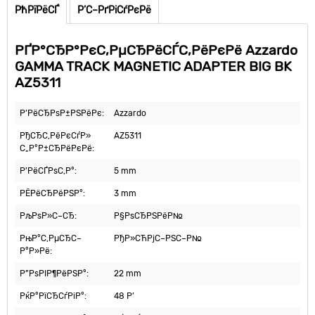
РћРїРёСЃ
Р’С–РґРіСѓРєРё
РҐР°СЂР°РєС‚РµСЂРёСЃС‚РёРєРё Azzardo
GAMMA TRACK MAGNETIC ADAPTER BIG BK
AZ5311
Р’РёСЂРѕР±РЅРёРє:
Azzardo
РђСЂС‚РёРєСѓР»
AZ5311
С„Р°Р±СЂРёРєРё:
Р’РёСЃРѕС‚Р°:
5 mm
РЁРёСЂРёРЅР°:
3 mm
РљРѕР»С–СЂ:
Р§РѕСЂРЅРёР№
РњР°С‚РµСЂС–
РђР»СЋРјС–РЅС–Р№
Р°Р»Рё:
Р”РѕРІР¶РёРЅР°:
22 mm
РќР°РїСЂСѓРіР°:
48 Р’