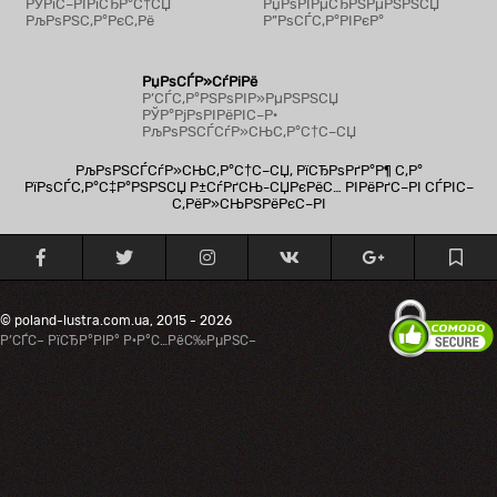
РЎРїС–РІРїСЂР°С†СЏ
РџРѕРІРµСЂРЅРµРЅРЅСЏ
РљРѕРЅС‚Р°РєС‚Рё
Р”РѕСЃС‚Р°РІРєР°
РџРѕСЃР»СѓРіРё
Р’СЃС‚Р°РЅРѕРІР»РµРЅРЅСЏ
РЎР°РјРѕРІРёРІС–Р·
РљРѕРЅСЃСѓР»СЊС‚Р°С†С–СЏ
РљРѕРЅСЃСѓР»СЊС‚Р°С†С–СЏ, РїСЂРѕРґР°Р¶ С‚Р°
РїРѕСЃС‚Р°С‡Р°РЅРЅСЏ Р±СѓРґСЊ-СЏРєРёС… РІРёРґС–РІ СЃРІС–
С‚РёР»СЊРЅРёРєС–РІ
© poland-lustra.com.ua, 2015 - 2026
Р’СЃС– РїСЂР°РІР° Р·Р°С…РёС‰РµРЅС–