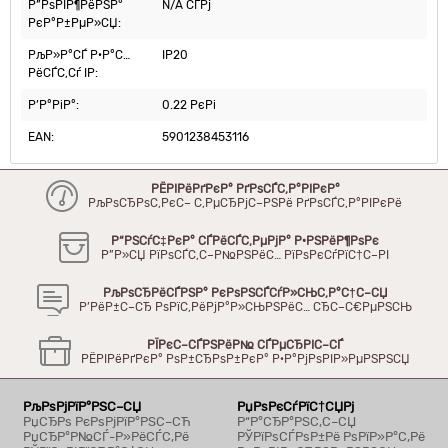
Р”РѕРІР¶РёРЅР°
N/A СЃРј
РєР°Р±РµР»СЏ:
РљР»Р°СЃ Р·Р°С…
IP20
РёСЃС‚Сѓ IP:
Р’Р°РіР°:
0.22 РєРі
EAN:
5901238453116
РЁРІРёРґРєР° РґРѕСЃС‚Р°РІРєР°
РљРѕСЂРѕС‚РєС– С‚РµСЂРјС–РЅРё РґРѕСЃС‚Р°РІРєРё
Р“РЅСѓС‡РєР° СЃРёСЃС‚РµРјР° Р·РЅРёР¶РѕРє
Р”Р»СЏ РїРѕСЃС‚С–Р№РЅРёС… РїРѕРєСѓРїС†С–РІ
РљРѕСЂРёСЃРЅР° РєРѕРЅСЃСѓР»СЊС‚Р°С†С–СЏ
Р’РёР±С–СЂ РѕРїС‚РёРјР°Р»СЊРЅРёС… СЂС–С€РµРЅСЊ
РЇРєС–СЃРЅРёР№ СЃРµСЂРІС–СЃ
РЁРІРёРґРєР° РѕР±СЂРѕР±РєР° Р·Р°РјРѕРІР»РµРЅРЅСЏ
РљРѕРјРїР°РЅС–СЏ
РџРѕРєСѓРїС†СЏРј
РџСЂРѕ РєРѕРјРїР°РЅС–СЋ
Р“Р°СЂР°РЅС‚С–СЏ
РџСЂР°Р№СЃ-Р»РёСЃС‚Рё
РЎРїРѕСЃРѕР±Рё РѕРїР»Р°С‚Рё