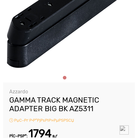
Azzardo
GAMMA TRACK MAGNETIC
ADAPTER BIG BK AZ5311
РџС–Рґ Р·Р°РјРѕРІР»РµРЅРЅСЏ
1794
Р¦С–РЅР°:
в‚ґ