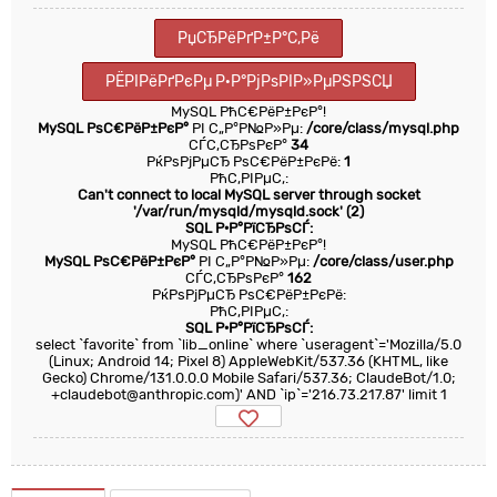
РџСЂРёРґР±Р°С‚Рё
РЁРІРёРґРєРµ Р·Р°РјРѕРІР»РµРЅРЅСЏ
MySQL РћС€РёР±РєР°!
MySQL РѕС€РёР±РєР°
РІ С„Р°Р№Р»Рµ:
/core/class/mysql.php
СЃС‚СЂРѕРєР°
34
РќРѕРјРµСЂ РѕС€РёР±РєРё:
1
РћС‚РІРµС‚:
Can't connect to local MySQL server through socket
'/var/run/mysqld/mysqld.sock' (2)
SQL Р·Р°РїСЂРѕСЃ:
MySQL РћС€РёР±РєР°!
MySQL РѕС€РёР±РєР°
РІ С„Р°Р№Р»Рµ:
/core/class/user.php
СЃС‚СЂРѕРєР°
162
РќРѕРјРµСЂ РѕС€РёР±РєРё:
РћС‚РІРµС‚:
SQL Р·Р°РїСЂРѕСЃ:
select `favorite` from `lib_online` where `useragent`='Mozilla/5.0
(Linux; Android 14; Pixel 8) AppleWebKit/537.36 (KHTML, like
Gecko) Chrome/131.0.0.0 Mobile Safari/537.36; ClaudeBot/1.0;
+claudebot@anthropic.com)' AND `ip`='216.73.217.87' limit 1