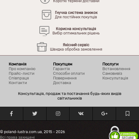
Короткі терміни доставки
Гнучка система знижок
Для постійних покупців
Корисна консультація
Вибір оптимальних рішень
Якісний сервіс
Швидка обробка замовлення
Компанія
Покупцям
Послуги
Про компанію
Гарантія
Встановлення
Прайс-листи
Способи оплати
Самовивіз
Співпраця
Повернення
Консультація
Контакти
Доставка
Консультація, продаж та постачання будь-яких видів
світильників
© poland-lustra.com.ua, 2015 - 2026
Всі права захищені