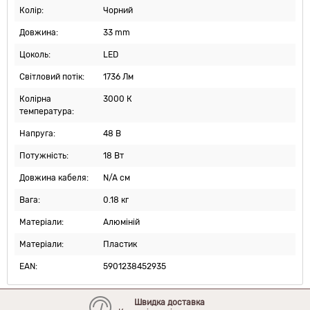
Колір:
Чорний
Довжина:
33 mm
Цоколь:
LED
Світловий потік:
1736 Лм
Колірна
3000 К
температура:
Напруга:
48 В
Потужність:
18 Вт
Довжина кабеля:
N/A см
Вага:
0.18 кг
Матеріали:
Алюміній
Матеріали:
Пластик
EAN:
5901238452935
Швидка доставка