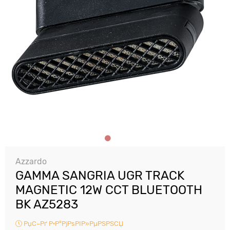
Azzardo
GAMMA SANGRIA UGR TRACK
MAGNETIC 12W CCT BLUETOOTH
BK AZ5283
РџС–Рґ Р·Р°РјРѕРІР»РµРЅРЅСЏ