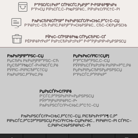
Р“РЅСѓС‡РєР° СЃРёСЃС‚РµРјР° Р·РЅРёР¶РѕРє
Р”Р»СЏ РїРѕСЃС‚С–Р№РЅРёС… РїРѕРєСѓРїС†С–РІ
РљРѕСЂРёСЃРЅР° РєРѕРЅСЃСѓР»СЊС‚Р°С†С–СЏ
Р’РёР±С–СЂ РѕРїС‚РёРјР°Р»СЊРЅРёС… СЂС–С€РµРЅСЊ
РЇРєС–СЃРЅРёР№ СЃРµСЂРІС–СЃ
РЁРІРёРґРєР° РѕР±СЂРѕР±РєР° Р·Р°РјРѕРІР»РµРЅРЅСЏ
РљРѕРјРїР°РЅС–СЏ
РџРѕРєСѓРїС†СЏРј
РџСЂРѕ РєРѕРјРїР°РЅС–СЋ
Р“Р°СЂР°РЅС‚С–СЏ
РџСЂР°Р№СЃ-Р»РёСЃС‚Рё
РЎРїРѕСЃРѕР±Рё РѕРїР»Р°С‚Рё
РЎРїС–РІРїСЂР°С†СЏ
РџРѕРІРµСЂРЅРµРЅРЅСЏ
РљРѕРЅС‚Р°РєС‚Рё
Р”РѕСЃС‚Р°РІРєР°
РџРѕСЃР»СѓРіРё
Р’СЃС‚Р°РЅРѕРІР»РµРЅРЅСЏ
РЎР°РјРѕРІРёРІС–Р·
РљРѕРЅСЃСѓР»СЊС‚Р°С†С–СЏ
РљРѕРЅСЃСѓР»СЊС‚Р°С†С–СЏ, РїСЂРѕРґР°Р¶ С‚Р°
РїРѕСЃС‚Р°С‡Р°РЅРЅСЏ Р±СѓРґСЊ-СЏРєРёС… РІРёРґС–РІ СЃРІС–
С‚РёР»СЊРЅРёРєС–РІ