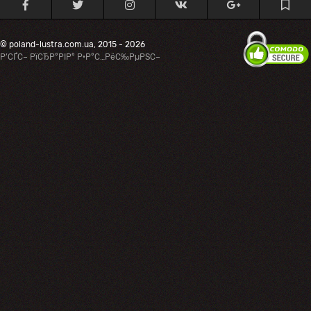
© poland-lustra.com.ua, 2015 - 2026
Р’СЃС– РїСЂР°РІР° Р·Р°С…РёС‰РµРЅС–