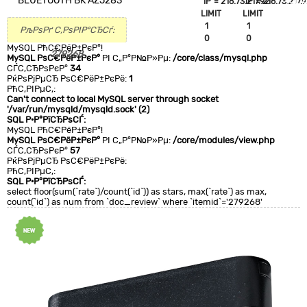
BLUETOOTH BK AZ5283
`IP`='216.73.217.92'
`IP`='216.73.217.9
+CLA
LIMIT
LIMIT
0
1
1
РљРѕРґ С‚РѕРІР°СЂСѓ:
0
0
MySQL РћС€РёР±РєР°!
279268
MySQL РѕС€РёР±РєР°
РІ С„Р°Р№Р»Рµ:
/core/class/mysql.php
СЃС‚СЂРѕРєР°
34
РќРѕРјРµСЂ РѕС€РёР±РєРё:
1
РћС‚РІРµС‚:
Can't connect to local MySQL server through socket
'/var/run/mysqld/mysqld.sock' (2)
SQL Р·Р°РїСЂРѕСЃ:
MySQL РћС€РёР±РєР°!
MySQL РѕС€РёР±РєР°
РІ С„Р°Р№Р»Рµ:
/core/modules/view.php
СЃС‚СЂРѕРєР°
57
РќРѕРјРµСЂ РѕС€РёР±РєРё:
РћС‚РІРµС‚:
SQL Р·Р°РїСЂРѕСЃ:
select floor(sum(`rate`)/count(`id`)) as stars, max(`rate`) as max,
count(`id`) as num from `doc_review` where `itemid`='279268'