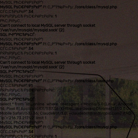
MySQL РћС€РёР±РєР°!
MySQL РѕС€РёР±РєР°
РІ С„Р°Р№Р»Рµ:
/core/class/mysql.php
СЃС‚СЂРѕРєР°
34
РќРѕРјРµСЂ РѕС€РёР±РєРё:
1
РћС‚РІРµС‚:
Can't connect to local MySQL server through socket
'/var/run/mysqld/mysqld.sock' (2)
SQL Р·Р°РїСЂРѕСЃ:
MySQL РћС€РёР±РєР°!
MySQL РѕС€РёР±РєР°
РІ С„Р°Р№Р»Рµ:
/core/class/mysql.php
СЃС‚СЂРѕРєР°
34
РќРѕРјРµСЂ РѕС€РёР±РєРё:
1
РћС‚РІРµС‚:
Can't connect to local MySQL server through socket
'/var/run/mysqld/mysqld.sock' (2)
SQL Р·Р°РїСЂРѕСЃ:
MySQL РћС€РёР±РєР°!
MySQL РѕС€РёР±РєР°
РІ С„Р°Р№Р»Рµ:
/core/class/user.php
СЃС‚СЂРѕРєР°
91
РќРѕРјРµСЂ РѕС€РёР±РєРё:
РћС‚РІРµС‚:
SQL Р·Р°РїСЂРѕСЃ:
select * from `lib_online` where `useragent`='Mozilla/5.0 (Linux; Android
14; Pixel 8) AppleWebKit/537.36 (KHTML, like Gecko) Chrome/131.0.0.0
Mobile Safari/537.36; ClaudeBot/1.0; +claudebot@anthropic.com)' AND
`ip`='216.73.217.92' limit 1
MySQL РћС€РёР±РєР°!
MySQL РѕС€РёР±РєР°
РІ С„Р°Р№Р»Рµ:
/core/class/mysql.php
СЃС‚СЂРѕРєР°
34
РќРѕРјРµСЂ РѕС€РёР±РєРё:
1