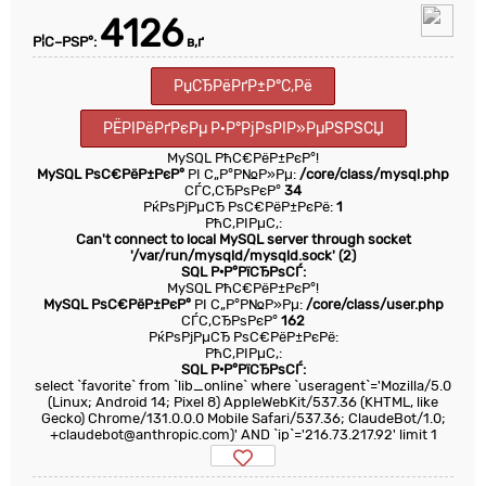
4126
Р¦С–РЅР°:
в‚ґ
РџСЂРёРґР±Р°С‚Рё
РЁРІРёРґРєРµ Р·Р°РјРѕРІР»РµРЅРЅСЏ
MySQL РћС€РёР±РєР°!
MySQL РѕС€РёР±РєР°
РІ С„Р°Р№Р»Рµ:
/core/class/mysql.php
СЃС‚СЂРѕРєР°
34
РќРѕРјРµСЂ РѕС€РёР±РєРё:
1
РћС‚РІРµС‚:
Can't connect to local MySQL server through socket
'/var/run/mysqld/mysqld.sock' (2)
SQL Р·Р°РїСЂРѕСЃ:
MySQL РћС€РёР±РєР°!
MySQL РѕС€РёР±РєР°
РІ С„Р°Р№Р»Рµ:
/core/class/user.php
СЃС‚СЂРѕРєР°
162
РќРѕРјРµСЂ РѕС€РёР±РєРё:
РћС‚РІРµС‚:
SQL Р·Р°РїСЂРѕСЃ:
select `favorite` from `lib_online` where `useragent`='Mozilla/5.0
(Linux; Android 14; Pixel 8) AppleWebKit/537.36 (KHTML, like
Gecko) Chrome/131.0.0.0 Mobile Safari/537.36; ClaudeBot/1.0;
+claudebot@anthropic.com)' AND `ip`='216.73.217.92' limit 1