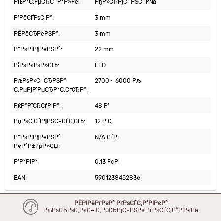
РњР°С‚РµСЂС–Р°Р»Рё:
РђР»СЋРјС–РЅС–Р№
Р’РёСЃРѕС‚Р°:
3 mm
РЁРёСЂРёРЅР°:
3 mm
Р”РѕРІР¶РёРЅР°:
22 mm
Р¦РѕРєРѕР»СЊ:
LED
РљРѕР»С–СЂРЅР°
2700 ~ 6000 Рљ
С‚РµРјРїРµСЂР°С‚СѓСЂР°:
РќР°РїСЂСѓРіР°:
48 Р’
РџРѕС‚СѓР¶РЅС–СЃС‚СЊ:
12 Р’С‚
Р”РѕРІР¶РёРЅР°
N/A СЃРј
РєР°Р±РµР»СЏ:
Р’Р°РіР°:
0.13 РєРі
EAN:
5901238452836
РЁРІРёРґРєР° РґРѕСЃС‚Р°РІРєР°
РљРѕСЂРѕС‚РєС– С‚РµСЂРјС–РЅРё РґРѕСЃС‚Р°РІРєРё