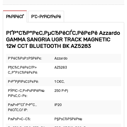
РћРїРёСЃ
Р’С–РґРіСѓРєРё
РҐР°СЂР°РєС‚РµСЂРёСЃС‚РёРєРё Azzardo
GAMMA SANGRIA UGR TRACK MAGNETIC
12W CCT BLUETOOTH BK AZ5283
Р’РёСЂРѕР±РЅРёРє:
Azzardo
РђСЂС‚РёРєСѓР»
AZ5283
С„Р°Р±СЂРёРєРё:
Р›Р°РјРїРѕС‡РєРё:
1 С€С‚
РЎРІС–С‚Р»РѕРІРёР№
250 Р›Рј
РїРѕС‚С–Рє:
РљР»Р°СЃ Р·Р°С…
IP20
РёСЃС‚Сѓ IP:
РљРѕР»С–СЂ:
Р§РѕСЂРЅРёР№