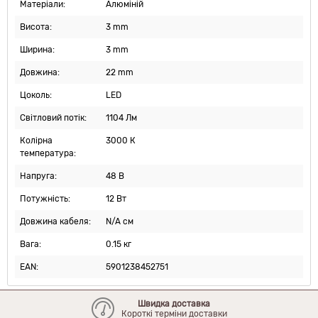
Матеріали:
Алюміній
Висота:
3 mm
Ширина:
3 mm
Довжина:
22 mm
Цоколь:
LED
Світловий потік:
1104 Лм
Колірна
3000 К
температура:
Напруга:
48 В
Потужність:
12 Вт
Довжина кабеля:
N/A см
Вага:
0.15 кг
EAN:
5901238452751
Швидка доставка
Короткі терміни доставки