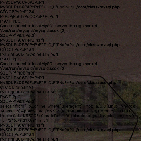
MySQL РћС€РёР±РєР°!
MySQL РѕС€РёР±РєР°
РІ С„Р°Р№Р»Рµ:
/core/class/mysql.php
СЃС‚СЂРѕРєР°
34
РќРѕРјРµСЂ РѕС€РёР±РєРё:
1
РћС‚РІРµС‚:
Can't connect to local MySQL server through socket
'/var/run/mysqld/mysqld.sock' (2)
SQL Р·Р°РїСЂРѕСЃ:
MySQL РћС€РёР±РєР°!
MySQL РѕС€РёР±РєР°
РІ С„Р°Р№Р»Рµ:
/core/class/mysql.php
СЃС‚СЂРѕРєР°
34
РќРѕРјРµСЂ РѕС€РёР±РєРё:
1
РћС‚РІРµС‚:
Can't connect to local MySQL server through socket
'/var/run/mysqld/mysqld.sock' (2)
SQL Р·Р°РїСЂРѕСЃ:
MySQL РћС€РёР±РєР°!
MySQL РѕС€РёР±РєР°
РІ С„Р°Р№Р»Рµ:
/core/class/user.php
СЃС‚СЂРѕРєР°
91
РќРѕРјРµСЂ РѕС€РёР±РєРё:
РћС‚РІРµС‚:
SQL Р·Р°РїСЂРѕСЃ:
select * from `lib_online` where `useragent`='Mozilla/5.0 (Linux; Android
14; Pixel 8) AppleWebKit/537.36 (KHTML, like Gecko) Chrome/131.0.0.0
Mobile Safari/537.36; ClaudeBot/1.0; +claudebot@anthropic.com)' AND
`ip`='216.73.217.83' limit 1
MySQL РћС€РёР±РєР°!
MySQL РѕС€РёР±РєР°
РІ С„Р°Р№Р»Рµ:
/core/class/mysql.php
СЃС‚СЂРѕРєР°
34
РќРѕРјРµСЂ РѕС€РёР±РєРё:
1