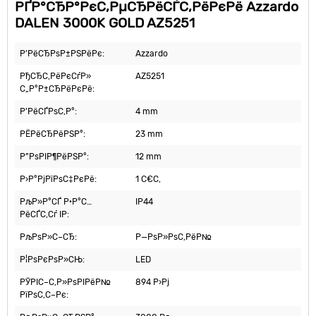
РҐР°СЂР°РєС‚РµСЂРёСЃС‚РёРєРё Azzardo
DALEN 3000K GOLD AZ5251
Р’РёСЂРѕР±РЅРёРє:
Azzardo
РђСЂС‚РёРєСѓР»
AZ5251
С„Р°Р±СЂРёРєРё:
Р’РёСЃРѕС‚Р°:
4 mm
РЁРёСЂРёРЅР°:
23 mm
Р”РѕРІР¶РёРЅР°:
12 mm
Р›Р°РјРїРѕС‡РєРё:
1 С€С‚
РљР»Р°СЃ Р·Р°С…
IP44
РёСЃС‚Сѓ IP:
РљРѕР»С–СЂ:
Р—РѕР»РѕС‚РёР№
Р¦РѕРєРѕР»СЊ:
LED
РЎРІС–С‚Р»РѕРІРёР№
894 Р›Рј
РїРѕС‚С–Рє: