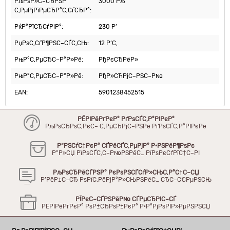
РљРѕР»С–СЂРЅР°
3000 Рљ
С‚РµРјРїРµСЂР°С‚СѓСЂР°:
РќР°РїСЂСѓРіР°:
230 Р’
РџРѕС‚СѓР¶РЅС–СЃС‚СЊ:
12 Р’С‚
РњР°С‚РµСЂС–Р°Р»Рё:
РђРєСЂРёР»
РњР°С‚РµСЂС–Р°Р»Рё:
РђР»СЋРјС–РЅС–Р№
EAN:
5901238452515
РЁРІРёРґРєР° РґРѕСЃС‚Р°РІРєР°
РљРѕСЂРѕС‚РєС– С‚РµСЂРјС–РЅРё РґРѕСЃС‚Р°РІРєРё
Р“РЅСѓС‡РєР° СЃРёСЃС‚РµРјР° Р·РЅРёР¶РѕРє
Р”Р»СЏ РїРѕСЃС‚С–Р№РЅРёС… РїРѕРєСѓРїС†С–РІ
РљРѕСЂРёСЃРЅР° РєРѕРЅСЃСѓР»СЊС‚Р°С†С–СЏ
Р’РёР±С–СЂ РѕРїС‚РёРјР°Р»СЊРЅРёС… СЂС–С€РµРЅСЊ
РЇРєС–СЃРЅРёР№ СЃРµСЂРІС–СЃ
РЁРІРёРґРєР° РѕР±СЂРѕР±РєР° Р·Р°РјРѕРІР»РµРЅРЅСЏ