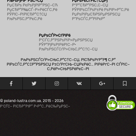
РљРѕРјРїР°РЅС–СЏ
РџРѕРєСѓРїС†СЏРј
РџСЂРѕ РєРѕРјРїР°РЅС–СЋ
Р“Р°СЂР°РЅС‚С–СЏ
РџСЂР°Р№СЃ-Р»РёСЃС‚Рё
РЎРїРѕСЃРѕР±Рё РѕРїР»Р°С‚Рё
РЎРїС–РІРїСЂР°С†СЏ
РџРѕРІРµСЂРЅРµРЅРЅСЏ
РљРѕРЅС‚Р°РєС‚Рё
Р”РѕСЃС‚Р°РІРєР°
РџРѕСЃР»СѓРіРё
Р’СЃС‚Р°РЅРѕРІР»РµРЅРЅСЏ
РЎР°РјРѕРІРёРІС–Р·
РљРѕРЅСЃСѓР»СЊС‚Р°С†С–СЏ
РљРѕРЅСЃСѓР»СЊС‚Р°С†С–СЏ, РїСЂРѕРґР°Р¶ С‚Р°
РїРѕСЃС‚Р°С‡Р°РЅРЅСЏ Р±СѓРґСЊ-СЏРєРёС… РІРёРґС–РІ СЃРІС–
С‚РёР»СЊРЅРёРєС–РІ
© poland-lustra.com.ua, 2015 - 2026
Р’СЃС– РїСЂР°РІР° Р·Р°С…РёС‰РµРЅС–