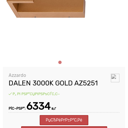
Azzardo
DALEN 3000K GOLD AZ5251
Р„ РІ РЅР°СЏРІРЅРѕСЃС‚С–
6334
Р¦С–РЅР°:
в‚ґ
РџСЂРёРґР±Р°С‚Рё