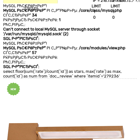
`IP`='216.73.217.83'
`IP`='216.73.217.
+CLA
MySQL РћС€РёР±РєР°!
LIMIT
LIMIT
0
279236
MySQL РѕС€РёР±РєР°
РІ С„Р°Р№Р»Рµ:
/core/class/mysql.php
1
1
СЃС‚СЂРѕРєР°
34
0
0
РќРѕРјРµСЂ РѕС€РёР±РєРё:
1
РћС‚РІРµС‚:
Can't connect to local MySQL server through socket
'/var/run/mysqld/mysqld.sock' (2)
SQL Р·Р°РїСЂРѕСЃ:
MySQL РћС€РёР±РєР°!
MySQL РѕС€РёР±РєР°
РІ С„Р°Р№Р»Рµ:
/core/modules/view.php
СЃС‚СЂРѕРєР°
57
РќРѕРјРµСЂ РѕС€РёР±РєРё:
РћС‚РІРµС‚:
SQL Р·Р°РїСЂРѕСЃ:
select floor(sum(`rate`)/count(`id`)) as stars, max(`rate`) as max,
count(`id`) as num from `doc_review` where `itemid`='279236'