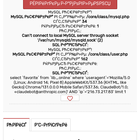
РЁРІРёРґРєРµ Р·Р°РјРѕРІР»РµРЅРЅСЏ
MySQL РћС€РёР±РєР°!
MySQL РѕС€РёР±РєР°
РІ С„Р°Р№Р»Рµ:
/core/class/mysql.php
СЃС‚СЂРѕРєР°
34
РќРѕРјРµСЂ РѕС€РёР±РєРё:
1
РћС‚РІРµС‚:
Can't connect to local MySQL server through socket
'/var/run/mysqld/mysqld.sock' (2)
SQL Р·Р°РїСЂРѕСЃ:
MySQL РћС€РёР±РєР°!
MySQL РѕС€РёР±РєР°
РІ С„Р°Р№Р»Рµ:
/core/class/user.php
СЃС‚СЂРѕРєР°
162
РќРѕРјРµСЂ РѕС€РёР±РєРё:
РћС‚РІРµС‚:
SQL Р·Р°РїСЂРѕСЃ:
select `favorite` from `lib_online` where `useragent`='Mozilla/5.0
(Linux; Android 14; Pixel 8) AppleWebKit/537.36 (KHTML, like
Gecko) Chrome/131.0.0.0 Mobile Safari/537.36; ClaudeBot/1.0;
+claudebot@anthropic.com)' AND `ip`='216.73.217.83' limit 1
РћРїРёСЃ
Р’С–РґРіСѓРєРё