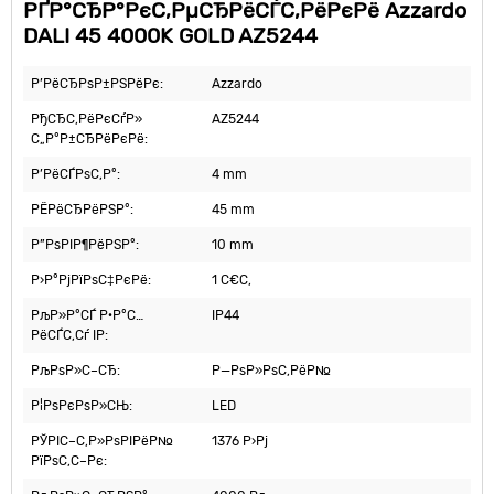
РҐР°СЂР°РєС‚РµСЂРёСЃС‚РёРєРё Azzardo
DALI 45 4000K GOLD AZ5244
Р’РёСЂРѕР±РЅРёРє:
Azzardo
РђСЂС‚РёРєСѓР»
AZ5244
С„Р°Р±СЂРёРєРё:
Р’РёСЃРѕС‚Р°:
4 mm
РЁРёСЂРёРЅР°:
45 mm
Р”РѕРІР¶РёРЅР°:
10 mm
Р›Р°РјРїРѕС‡РєРё:
1 С€С‚
РљР»Р°СЃ Р·Р°С…
IP44
РёСЃС‚Сѓ IP:
РљРѕР»С–СЂ:
Р—РѕР»РѕС‚РёР№
Р¦РѕРєРѕР»СЊ:
LED
РЎРІС–С‚Р»РѕРІРёР№
1376 Р›Рј
РїРѕС‚С–Рє: