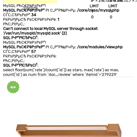
`IP`='216.73.216.114'
`IP`='216.73.216.1
+CLA
MySQL РћС€РёР±РєР°!
LIMIT
LIMIT
0
279229
MySQL РѕС€РёР±РєР°
РІ С„Р°Р№Р»Рµ:
/core/class/mysql.php
1
1
СЃС‚СЂРѕРєР°
34
0
0
РќРѕРјРµСЂ РѕС€РёР±РєРё:
1
РћС‚РІРµС‚:
Can't connect to local MySQL server through socket
'/var/run/mysqld/mysqld.sock' (2)
SQL Р·Р°РїСЂРѕСЃ:
MySQL РћС€РёР±РєР°!
MySQL РѕС€РёР±РєР°
РІ С„Р°Р№Р»Рµ:
/core/modules/view.php
СЃС‚СЂРѕРєР°
57
РќРѕРјРµСЂ РѕС€РёР±РєРё:
РћС‚РІРµС‚:
SQL Р·Р°РїСЂРѕСЃ:
select floor(sum(`rate`)/count(`id`)) as stars, max(`rate`) as max,
count(`id`) as num from `doc_review` where `itemid`='279229'