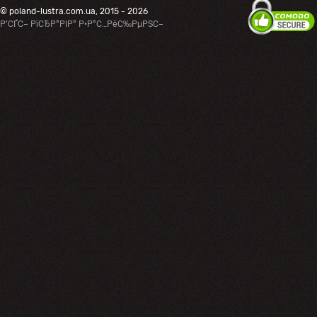
© poland-lustra.com.ua, 2015 - 2026
Р’СЃС– РїСЂР°РІР° Р·Р°С…РёС‰РµРЅС–