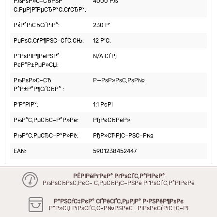
РљРѕР»С–СЂРЅР°
4000 Рљ
С‚РµРјРїРµСЂР°С‚СѓСЂР°:
РќР°РїСЂСѓРіР°:
230 Р’
РџРѕС‚СѓР¶РЅС–СЃС‚СЊ:
12 Р’С‚
Р”РѕРІР¶РёРЅР°
N/A СЃРј
РєР°Р±РµР»СЏ:
РљРѕР»С–СЂ
Р—РѕР»РѕС‚РѕР№
Р°Р±Р°Р¶СѓСЂР° :
Р’Р°РіР°:
1.1 РєРі
РњР°С‚РµСЂС–Р°Р»Рё:
РђРєСЂРёР»
РњР°С‚РµСЂС–Р°Р»Рё:
РђР»СЋРјС–РЅС–Р№
EAN:
5901238452447
РЁРІРёРґРєР° РґРѕСЃС‚Р°РІРєР°
РљРѕСЂРѕС‚РєС– С‚РµСЂРјС–РЅРё РґРѕСЃС‚Р°РІРєРё
Р“РЅСѓС‡РєР° СЃРёСЃС‚РµРјР° Р·РЅРёР¶РѕРє
Р”Р»СЏ РїРѕСЃС‚С–Р№РЅРёС… РїРѕРєСѓРїС†С–РІ