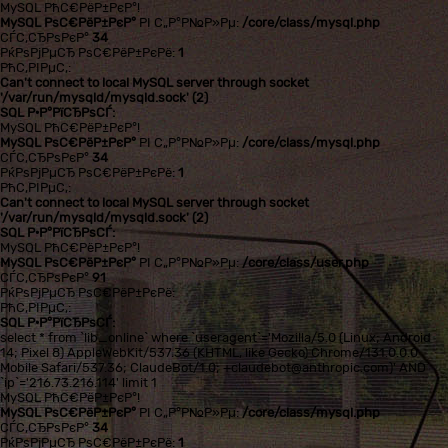
MySQL РћС€РёР±РєР°!
MySQL РѕС€РёР±РєР°
РІ С„Р°Р№Р»Рµ:
/core/class/mysql.php
СЃС‚СЂРѕРєР°
34
РќРѕРјРµСЂ РѕС€РёР±РєРё:
1
РћС‚РІРµС‚:
Can't connect to local MySQL server through socket
'/var/run/mysqld/mysqld.sock' (2)
SQL Р·Р°РїСЂРѕСЃ:
MySQL РћС€РёР±РєР°!
MySQL РѕС€РёР±РєР°
РІ С„Р°Р№Р»Рµ:
/core/class/mysql.php
СЃС‚СЂРѕРєР°
34
РќРѕРјРµСЂ РѕС€РёР±РєРё:
1
РћС‚РІРµС‚:
Can't connect to local MySQL server through socket
'/var/run/mysqld/mysqld.sock' (2)
SQL Р·Р°РїСЂРѕСЃ:
MySQL РћС€РёР±РєР°!
MySQL РѕС€РёР±РєР°
РІ С„Р°Р№Р»Рµ:
/core/class/user.php
СЃС‚СЂРѕРєР°
91
РќРѕРјРµСЂ РѕС€РёР±РєРё:
РћС‚РІРµС‚:
SQL Р·Р°РїСЂРѕСЃ:
select * from `lib_online` where `useragent`='Mozilla/5.0 (Linux; Android
14; Pixel 8) AppleWebKit/537.36 (KHTML, like Gecko) Chrome/131.0.0.0
Mobile Safari/537.36; ClaudeBot/1.0; +claudebot@anthropic.com)' AND
`ip`='216.73.216.114' limit 1
MySQL РћС€РёР±РєР°!
MySQL РѕС€РёР±РєР°
РІ С„Р°Р№Р»Рµ:
/core/class/mysql.php
СЃС‚СЂРѕРєР°
34
РќРѕРјРµСЂ РѕС€РёР±РєРё:
1