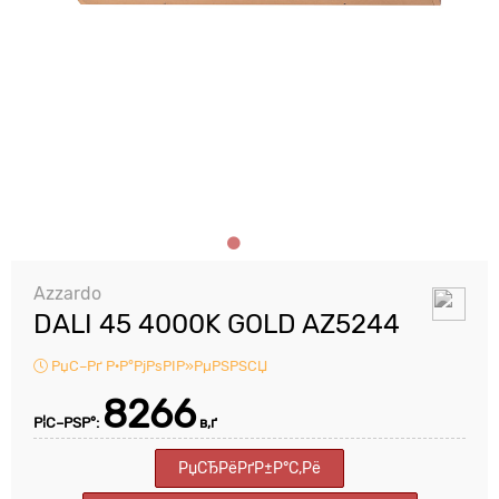
Azzardo
DALI 45 4000K GOLD AZ5244
РџС–Рґ Р·Р°РјРѕРІР»РµРЅРЅСЏ
8266
Р¦С–РЅР°:
в‚ґ
РџСЂРёРґР±Р°С‚Рё