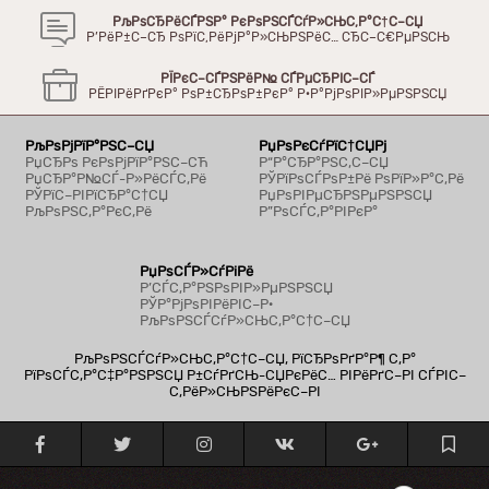
РљРѕСЂРёСЃРЅР° РєРѕРЅСЃСѓР»СЊС‚Р°С†С–СЏ
Р’РёР±С–СЂ РѕРїС‚РёРјР°Р»СЊРЅРёС… СЂС–С€РµРЅСЊ
РЇРєС–СЃРЅРёР№ СЃРµСЂРІС–СЃ
РЁРІРёРґРєР° РѕР±СЂРѕР±РєР° Р·Р°РјРѕРІР»РµРЅРЅСЏ
РљРѕРјРїР°РЅС–СЏ
РџРѕРєСѓРїС†СЏРј
РџСЂРѕ РєРѕРјРїР°РЅС–СЋ
Р“Р°СЂР°РЅС‚С–СЏ
РџСЂР°Р№СЃ-Р»РёСЃС‚Рё
РЎРїРѕСЃРѕР±Рё РѕРїР»Р°С‚Рё
РЎРїС–РІРїСЂР°С†СЏ
РџРѕРІРµСЂРЅРµРЅРЅСЏ
РљРѕРЅС‚Р°РєС‚Рё
Р”РѕСЃС‚Р°РІРєР°
РџРѕСЃР»СѓРіРё
Р’СЃС‚Р°РЅРѕРІР»РµРЅРЅСЏ
РЎР°РјРѕРІРёРІС–Р·
РљРѕРЅСЃСѓР»СЊС‚Р°С†С–СЏ
РљРѕРЅСЃСѓР»СЊС‚Р°С†С–СЏ, РїСЂРѕРґР°Р¶ С‚Р°
РїРѕСЃС‚Р°С‡Р°РЅРЅСЏ Р±СѓРґСЊ-СЏРєРёС… РІРёРґС–РІ СЃРІС–
С‚РёР»СЊРЅРёРєС–РІ