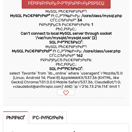
РЁРІРёРґРєРµ Р·Р°РјРѕРІР»РµРЅРЅСЏ
MySQL РћС€РёР±РєР°!
MySQL РѕС€РёР±РєР°
РІ С„Р°Р№Р»Рµ:
/core/class/mysql.php
СЃС‚СЂРѕРєР°
34
РќРѕРјРµСЂ РѕС€РёР±РєРё:
1
РћС‚РІРµС‚:
Can't connect to local MySQL server through socket
'/var/run/mysqld/mysqld.sock' (2)
SQL Р·Р°РїСЂРѕСЃ:
MySQL РћС€РёР±РєР°!
MySQL РѕС€РёР±РєР°
РІ С„Р°Р№Р»Рµ:
/core/class/user.php
СЃС‚СЂРѕРєР°
162
РќРѕРјРµСЂ РѕС€РёР±РєРё:
РћС‚РІРµС‚:
SQL Р·Р°РїСЂРѕСЃ:
select `favorite` from `lib_online` where `useragent`='Mozilla/5.0
(Linux; Android 14; Pixel 8) AppleWebKit/537.36 (KHTML, like
Gecko) Chrome/131.0.0.0 Mobile Safari/537.36; ClaudeBot/1.0;
+claudebot@anthropic.com)' AND `ip`='216.73.216.114' limit 1
РћРїРёСЃ
Р’С–РґРіСѓРєРё