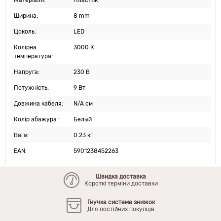
Матеріали:
Пластик
Ширина:
8 mm
Цоколь:
LED
Колірна
3000 К
температура:
Напруга:
230 В
Потужність:
9 Вт
Довжина кабеля:
N/A см
Колір абажура :
Белый
Вага:
0.23 кг
EAN:
5901238452263
Швидка доставка
Короткі терміни доставки
Гнучка система знижок
Для постійних покупців