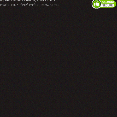
© poland-lustra.com.ua, 2015 - 2026
Р’СЃС– РїСЂР°РІР° Р·Р°С…РёС‰РµРЅС–