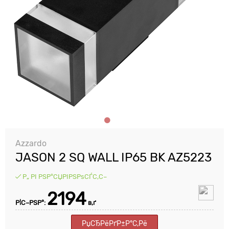
Azzardo
JASON 2 SQ WALL IP65 BK AZ5223
Р„ РІ РЅР°СЏРІРЅРѕСЃС‚С–
2194
Р¦С–РЅР°:
в‚ґ
РџСЂРёРґР±Р°С‚Рё