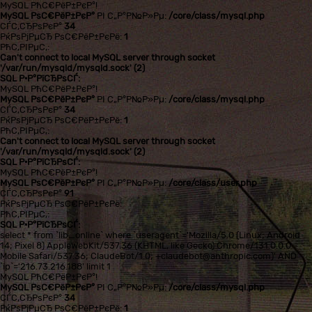
MySQL РћС€РёР±РєР°!
MySQL РѕС€РёР±РєР°
РІ С„Р°Р№Р»Рµ:
/core/class/mysql.php
СЃС‚СЂРѕРєР°
34
РќРѕРјРµСЂ РѕС€РёР±РєРё:
1
РћС‚РІРµС‚:
Can't connect to local MySQL server through socket
'/var/run/mysqld/mysqld.sock' (2)
SQL Р·Р°РїСЂРѕСЃ:
MySQL РћС€РёР±РєР°!
MySQL РѕС€РёР±РєР°
РІ С„Р°Р№Р»Рµ:
/core/class/mysql.php
СЃС‚СЂРѕРєР°
34
РќРѕРјРµСЂ РѕС€РёР±РєРё:
1
РћС‚РІРµС‚:
Can't connect to local MySQL server through socket
'/var/run/mysqld/mysqld.sock' (2)
SQL Р·Р°РїСЂРѕСЃ:
MySQL РћС€РёР±РєР°!
MySQL РѕС€РёР±РєР°
РІ С„Р°Р№Р»Рµ:
/core/class/user.php
СЃС‚СЂРѕРєР°
91
РќРѕРјРµСЂ РѕС€РёР±РєРё:
РћС‚РІРµС‚:
SQL Р·Р°РїСЂРѕСЃ:
select * from `lib_online` where `useragent`='Mozilla/5.0 (Linux; Android
14; Pixel 8) AppleWebKit/537.36 (KHTML, like Gecko) Chrome/131.0.0.0
Mobile Safari/537.36; ClaudeBot/1.0; +claudebot@anthropic.com)' AND
`ip`='216.73.216.188' limit 1
MySQL РћС€РёР±РєР°!
MySQL РѕС€РёР±РєР°
РІ С„Р°Р№Р»Рµ:
/core/class/mysql.php
СЃС‚СЂРѕРєР°
34
РќРѕРјРµСЂ РѕС€РёР±РєРё:
1