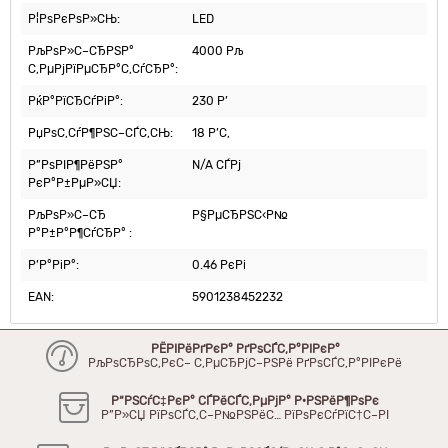
Р¦РѕРєРѕР»СЊ:
LED
РљРѕР»С–СЂРЅР°
4000 Рљ
С‚РµРјРїРµСЂР°С‚СѓСЂР°:
РќР°РїСЂСѓРіР°:
230 Р’
РџРѕС‚СѓР¶РЅС–СЃС‚СЊ:
18 Р’С‚
Р”РѕРІР¶РёРЅР°
N/A СЃРј
РєР°Р±РµР»СЏ:
РљРѕР»С–СЂ
Р§РµСЂРЅС‹Р№
Р°Р±Р°Р¶СѓСЂР° :
Р’Р°РіР°:
0.46 РєРі
EAN:
5901238452232
РЁРІРёРґРєР° РґРѕСЃС‚Р°РІРєР°
РљРѕСЂРѕС‚РєС– С‚РµСЂРјС–РЅРё РґРѕСЃС‚Р°РІРєРё
Р“РЅСѓС‡РєР° СЃРёСЃС‚РµРјР° Р·РЅРёР¶РѕРє
Р”Р»СЏ РїРѕСЃС‚С–Р№РЅРёС… РїРѕРєСѓРїС†С–РІ