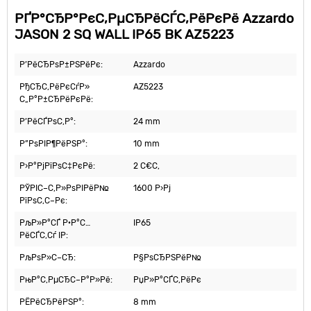
РҐР°СЂР°РєС‚РµСЂРёСЃС‚РёРєРё Azzardo
JASON 2 SQ WALL IP65 BK AZ5223
Р’РёСЂРѕР±РЅРёРє:
Azzardo
РђСЂС‚РёРєСѓР»
AZ5223
С„Р°Р±СЂРёРєРё:
Р’РёСЃРѕС‚Р°:
24 mm
Р”РѕРІР¶РёРЅР°:
10 mm
Р›Р°РјРїРѕС‡РєРё:
2 С€С‚
РЎРІС–С‚Р»РѕРІРёР№
1600 Р›Рј
РїРѕС‚С–Рє:
РљР»Р°СЃ Р·Р°С…
IP65
РёСЃС‚Сѓ IP:
РљРѕР»С–СЂ:
Р§РѕСЂРЅРёР№
РњР°С‚РµСЂС–Р°Р»Рё:
РџР»Р°СЃС‚РёРє
РЁРёСЂРёРЅР°:
8 mm