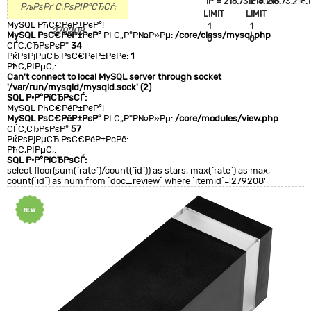
`IP`='216.73.216.188'
`IP`='216.73.216.
+CLA
РљРѕРґ С‚РѕРІР°СЂСѓ:
LIMIT
LIMIT
0
MySQL РћС€РёР±РєР°!
1
1
279208
MySQL РѕС€РёР±РєР°
РІ С„Р°Р№Р»Рµ:
/core/class/mysql.php
0
0
СЃС‚СЂРѕРєР°
34
РќРѕРјРµСЂ РѕС€РёР±РєРё:
1
РћС‚РІРµС‚:
Can't connect to local MySQL server through socket
'/var/run/mysqld/mysqld.sock' (2)
SQL Р·Р°РїСЂРѕСЃ:
MySQL РћС€РёР±РєР°!
MySQL РѕС€РёР±РєР°
РІ С„Р°Р№Р»Рµ:
/core/modules/view.php
СЃС‚СЂРѕРєР°
57
РќРѕРјРµСЂ РѕС€РёР±РєРё:
РћС‚РІРµС‚:
SQL Р·Р°РїСЂРѕСЃ:
select floor(sum(`rate`)/count(`id`)) as stars, max(`rate`) as max,
count(`id`) as num from `doc_review` where `itemid`='279208'