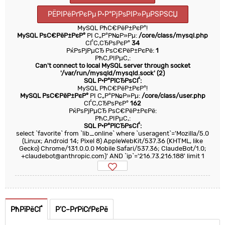
РЁРІРёРґРєРµ Р·Р°РјРѕРІР»РµРЅРЅСЏ
MySQL РћС€РёР±РєР°!
MySQL РѕС€РёР±РєР°
РІ С„Р°Р№Р»Рµ:
/core/class/mysql.php
СЃС‚СЂРѕРєР°
34
РќРѕРјРµСЂ РѕС€РёР±РєРё:
1
РћС‚РІРµС‚:
Can't connect to local MySQL server through socket
'/var/run/mysqld/mysqld.sock' (2)
SQL Р·Р°РїСЂРѕСЃ:
MySQL РћС€РёР±РєР°!
MySQL РѕС€РёР±РєР°
РІ С„Р°Р№Р»Рµ:
/core/class/user.php
СЃС‚СЂРѕРєР°
162
РќРѕРјРµСЂ РѕС€РёР±РєРё:
РћС‚РІРµС‚:
SQL Р·Р°РїСЂРѕСЃ:
select `favorite` from `lib_online` where `useragent`='Mozilla/5.0
(Linux; Android 14; Pixel 8) AppleWebKit/537.36 (KHTML, like
Gecko) Chrome/131.0.0.0 Mobile Safari/537.36; ClaudeBot/1.0;
+claudebot@anthropic.com)' AND `ip`='216.73.216.188' limit 1
РћРїРёСЃ
Р’С–РґРіСѓРєРё