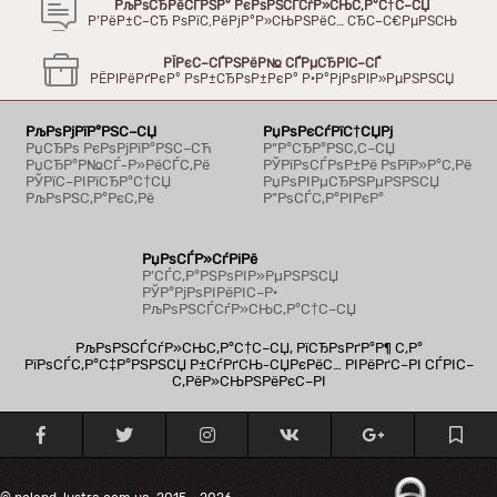
РљРѕСЂРёСЃРЅР° РєРѕРЅСЃСѓР»СЊС‚Р°С†С–СЏ
Р’РёР±С–СЂ РѕРїС‚РёРјР°Р»СЊРЅРёС… СЂС–С€РµРЅСЊ
РЇРєС–СЃРЅРёР№ СЃРµСЂРІС–СЃ
РЁРІРёРґРєР° РѕР±СЂРѕР±РєР° Р·Р°РјРѕРІР»РµРЅРЅСЏ
РљРѕРјРїР°РЅС–СЏ
РџРѕРєСѓРїС†СЏРј
РџСЂРѕ РєРѕРјРїР°РЅС–СЋ
Р“Р°СЂР°РЅС‚С–СЏ
РџСЂР°Р№СЃ-Р»РёСЃС‚Рё
РЎРїРѕСЃРѕР±Рё РѕРїР»Р°С‚Рё
РЎРїС–РІРїСЂР°С†СЏ
РџРѕРІРµСЂРЅРµРЅРЅСЏ
РљРѕРЅС‚Р°РєС‚Рё
Р”РѕСЃС‚Р°РІРєР°
РџРѕСЃР»СѓРіРё
Р’СЃС‚Р°РЅРѕРІР»РµРЅРЅСЏ
РЎР°РјРѕРІРёРІС–Р·
РљРѕРЅСЃСѓР»СЊС‚Р°С†С–СЏ
РљРѕРЅСЃСѓР»СЊС‚Р°С†С–СЏ, РїСЂРѕРґР°Р¶ С‚Р°
РїРѕСЃС‚Р°С‡Р°РЅРЅСЏ Р±СѓРґСЊ-СЏРєРёС… РІРёРґС–РІ СЃРІС–
С‚РёР»СЊРЅРёРєС–РІ