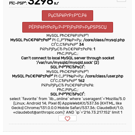
3298
Р¦С–РЅР°:
в‚ґ
РџСЂРёРґР±Р°С‚Рё
РЁРІРёРґРєРµ Р·Р°РјРѕРІР»РµРЅРЅСЏ
MySQL РћС€РёР±РєР°!
MySQL РѕС€РёР±РєР°
РІ С„Р°Р№Р»Рµ:
/core/class/mysql.php
СЃС‚СЂРѕРєР°
34
РќРѕРјРµСЂ РѕС€РёР±РєРё:
1
РћС‚РІРµС‚:
Can't connect to local MySQL server through socket
'/var/run/mysqld/mysqld.sock' (2)
SQL Р·Р°РїСЂРѕСЃ:
MySQL РћС€РёР±РєР°!
MySQL РѕС€РёР±РєР°
РІ С„Р°Р№Р»Рµ:
/core/class/user.php
СЃС‚СЂРѕРєР°
162
РќРѕРјРµСЂ РѕС€РёР±РєРё:
РћС‚РІРµС‚:
SQL Р·Р°РїСЂРѕСЃ:
select `favorite` from `lib_online` where `useragent`='Mozilla/5.0
(Linux; Android 14; Pixel 8) AppleWebKit/537.36 (KHTML, like
Gecko) Chrome/131.0.0.0 Mobile Safari/537.36; ClaudeBot/1.0;
+claudebot@anthropic.com)' AND `ip`='216.73.217.152' limit 1