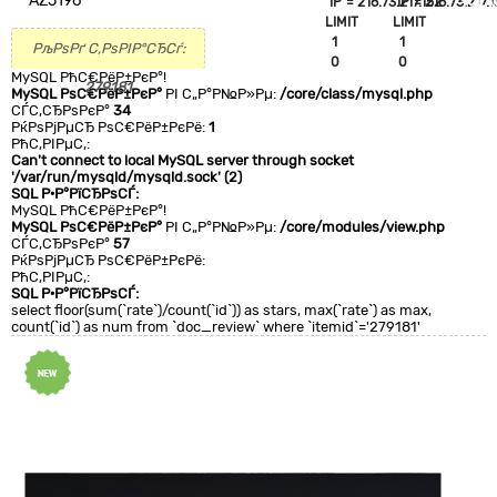
AZ5196
`IP`='216.73.217.152'
`IP`='216.73.217.1
+CLA
LIMIT
LIMIT
0
1
1
РљРѕРґ С‚РѕРІР°СЂСѓ:
0
0
MySQL РћС€РёР±РєР°!
279181
MySQL РѕС€РёР±РєР°
РІ С„Р°Р№Р»Рµ:
/core/class/mysql.php
СЃС‚СЂРѕРєР°
34
РќРѕРјРµСЂ РѕС€РёР±РєРё:
1
РћС‚РІРµС‚:
Can't connect to local MySQL server through socket
'/var/run/mysqld/mysqld.sock' (2)
SQL Р·Р°РїСЂРѕСЃ:
MySQL РћС€РёР±РєР°!
MySQL РѕС€РёР±РєР°
РІ С„Р°Р№Р»Рµ:
/core/modules/view.php
СЃС‚СЂРѕРєР°
57
РќРѕРјРµСЂ РѕС€РёР±РєРё:
РћС‚РІРµС‚:
SQL Р·Р°РїСЂРѕСЃ:
select floor(sum(`rate`)/count(`id`)) as stars, max(`rate`) as max,
count(`id`) as num from `doc_review` where `itemid`='279181'