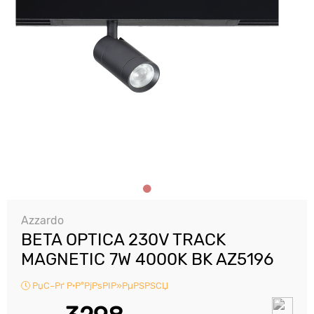
Azzardo
BETA OPTICA 230V TRACK
MAGNETIC 7W 4000K BK AZ5196
РџС–Рґ Р·Р°РјРѕРІР»РµРЅРЅСЏ