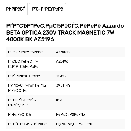
РћРїРёСЃ
Р’С–РґРіСѓРєРё
РҐР°СЂР°РєС‚РµСЂРёСЃС‚РёРєРё Azzardo
BETA OPTICA 230V TRACK MAGNETIC 7W
4000K BK AZ5196
Р’РёСЂРѕР±РЅРёРє:
Azzardo
РђСЂС‚РёРєСѓР»
AZ5196
С„Р°Р±СЂРёРєРё:
Р›Р°РјРїРѕС‡РєРё:
1 С€С‚
РЎРІС–С‚Р»РѕРІРёР№
395 Р›Рј
РїРѕС‚С–Рє:
РљР»Р°СЃ Р·Р°С…
IP20
РёСЃС‚Сѓ IP:
РљРѕР»С–СЂ:
Р§РѕСЂРЅРёР№
РњР°С‚РµСЂС–Р°Р»Рё:
РђР»СЋРјС–РЅС–Р№