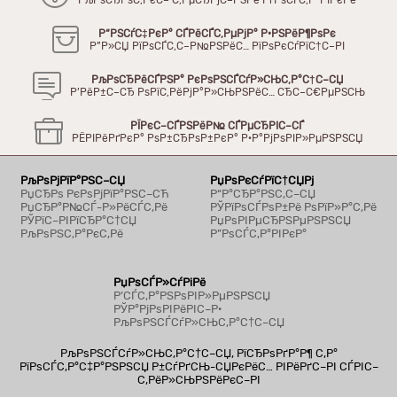
РљРѕСЂРѕС‚РєС– С‚РµСЂРјС–РЅРё РґРѕСЃС‚Р°РІРєРё
Р“РЅСѓС‡РєР° СЃРёСЃС‚РµРјР° Р·РЅРёР¶РѕРє
Р”Р»СЏ РїРѕСЃС‚С–Р№РЅРёС… РїРѕРєСѓРїС†С–РІ
РљРѕСЂРёСЃРЅР° РєРѕРЅСЃСѓР»СЊС‚Р°С†С–СЏ
Р’РёР±С–СЂ РѕРїС‚РёРјР°Р»СЊРЅРёС… СЂС–С€РµРЅСЊ
РЇРєС–СЃРЅРёР№ СЃРµСЂРІС–СЃ
РЁРІРёРґРєР° РѕР±СЂРѕР±РєР° Р·Р°РјРѕРІР»РµРЅРЅСЏ
РљРѕРјРїР°РЅС–СЏ
РџРѕРєСѓРїС†СЏРј
РџСЂРѕ РєРѕРјРїР°РЅС–СЋ
Р“Р°СЂР°РЅС‚С–СЏ
РџСЂР°Р№СЃ-Р»РёСЃС‚Рё
РЎРїРѕСЃРѕР±Рё РѕРїР»Р°С‚Рё
РЎРїС–РІРїСЂР°С†СЏ
РџРѕРІРµСЂРЅРµРЅРЅСЏ
РљРѕРЅС‚Р°РєС‚Рё
Р”РѕСЃС‚Р°РІРєР°
РџРѕСЃР»СѓРіРё
Р’СЃС‚Р°РЅРѕРІР»РµРЅРЅСЏ
РЎР°РјРѕРІРёРІС–Р·
РљРѕРЅСЃСѓР»СЊС‚Р°С†С–СЏ
РљРѕРЅСЃСѓР»СЊС‚Р°С†С–СЏ, РїСЂРѕРґР°Р¶ С‚Р°
РїРѕСЃС‚Р°С‡Р°РЅРЅСЏ Р±СѓРґСЊ-СЏРєРёС… РІРёРґС–РІ СЃРІС–
С‚РёР»СЊРЅРёРєС–РІ