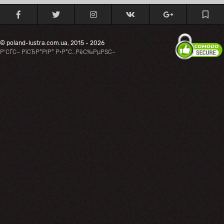
© poland-lustra.com.ua, 2015 - 2026
Р’СЃС– РїСЂР°РІР° Р·Р°С…РёС‰РµРЅС–