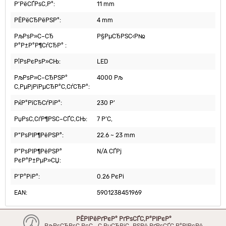
Р’РёСЃРѕС‚Р°:
11 mm
РЁРёСЂРёРЅР°:
4 mm
РљРѕР»С–СЂ
Р§РµСЂРЅС‹Р№
Р°Р±Р°Р¶СѓСЂР° :
Р¦РѕРєРѕР»СЊ:
LED
РљРѕР»С–СЂРЅР°
4000 Рљ
С‚РµРјРїРµСЂР°С‚СѓСЂР°:
РќР°РїСЂСѓРіР°:
230 Р’
РџРѕС‚СѓР¶РЅС–СЃС‚СЊ:
7 Р’С‚
Р”РѕРІР¶РёРЅР°:
22.6 ~ 23 mm
Р”РѕРІР¶РёРЅР°
N/A СЃРј
РєР°Р±РµР»СЏ:
Р’Р°РіР°:
0.26 РєРі
EAN:
5901238451969
РЁРІРёРґРєР° РґРѕСЃС‚Р°РІРєР°