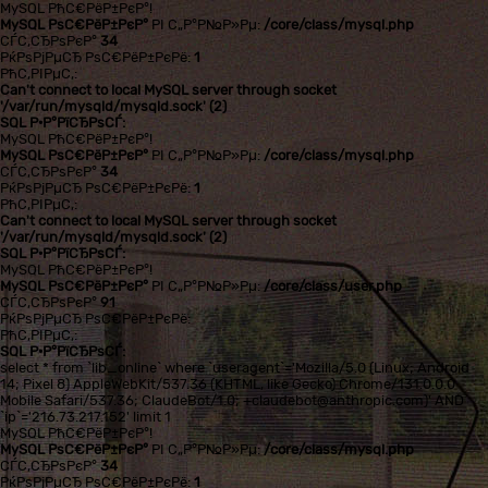
MySQL РћС€РёР±РєР°!
MySQL РѕС€РёР±РєР°
РІ С„Р°Р№Р»Рµ:
/core/class/mysql.php
СЃС‚СЂРѕРєР°
34
РќРѕРјРµСЂ РѕС€РёР±РєРё:
1
РћС‚РІРµС‚:
Can't connect to local MySQL server through socket
'/var/run/mysqld/mysqld.sock' (2)
SQL Р·Р°РїСЂРѕСЃ:
MySQL РћС€РёР±РєР°!
MySQL РѕС€РёР±РєР°
РІ С„Р°Р№Р»Рµ:
/core/class/mysql.php
СЃС‚СЂРѕРєР°
34
РќРѕРјРµСЂ РѕС€РёР±РєРё:
1
РћС‚РІРµС‚:
Can't connect to local MySQL server through socket
'/var/run/mysqld/mysqld.sock' (2)
SQL Р·Р°РїСЂРѕСЃ:
MySQL РћС€РёР±РєР°!
MySQL РѕС€РёР±РєР°
РІ С„Р°Р№Р»Рµ:
/core/class/user.php
СЃС‚СЂРѕРєР°
91
РќРѕРјРµСЂ РѕС€РёР±РєРё:
РћС‚РІРµС‚:
SQL Р·Р°РїСЂРѕСЃ:
select * from `lib_online` where `useragent`='Mozilla/5.0 (Linux; Android
14; Pixel 8) AppleWebKit/537.36 (KHTML, like Gecko) Chrome/131.0.0.0
Mobile Safari/537.36; ClaudeBot/1.0; +claudebot@anthropic.com)' AND
`ip`='216.73.217.152' limit 1
MySQL РћС€РёР±РєР°!
MySQL РѕС€РёР±РєР°
РІ С„Р°Р№Р»Рµ:
/core/class/mysql.php
СЃС‚СЂРѕРєР°
34
РќРѕРјРµСЂ РѕС€РёР±РєРё:
1