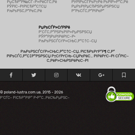
РџСЂР°Р№СЃ-Р»РёСЃС‚Рё
РЎРїРѕСЃРѕР±Рё РѕРїР»Р°С‚Рё
РЎРїС–РІРїСЂР°С†СЏ
РџРѕРІРµСЂРЅРµРЅРЅСЏ
РљРѕРЅС‚Р°РєС‚Рё
Р”РѕСЃС‚Р°РІРєР°
РџРѕСЃР»СѓРіРё
Р’СЃС‚Р°РЅРѕРІР»РµРЅРЅСЏ
РЎР°РјРѕРІРёРІС–Р·
РљРѕРЅСЃСѓР»СЊС‚Р°С†С–СЏ
РљРѕРЅСЃСѓР»СЊС‚Р°С†С–СЏ, РїСЂРѕРґР°Р¶ С‚Р°
РїРѕСЃС‚Р°С‡Р°РЅРЅСЏ Р±СѓРґСЊ-СЏРєРёС… РІРёРґС–РІ СЃРІС–
С‚РёР»СЊРЅРёРєС–РІ
© poland-lustra.com.ua, 2015 - 2026
Р’СЃС– РїСЂР°РІР° Р·Р°С…РёС‰РµРЅС–