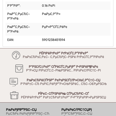
Р’Р°РіР°:
0.16 РєРі
РњР°С‚РµСЂС–
РњРµС‚Р°Р»
Р°Р»Рё:
РњР°С‚РµСЂС–
РџР»Р°СЃС‚РёРє
Р°Р»Рё:
EAN:
5901238451594
РЁРІРёРґРєР° РґРѕСЃС‚Р°РІРєР°
РљРѕСЂРѕС‚РєС– С‚РµСЂРјС–РЅРё РґРѕСЃС‚Р°РІРєРё
Р“РЅСѓС‡РєР° СЃРёСЃС‚РµРјР° Р·РЅРёР¶РѕРє
Р”Р»СЏ РїРѕСЃС‚С–Р№РЅРёС… РїРѕРєСѓРїС†С–РІ
РљРѕСЂРёСЃРЅР° РєРѕРЅСЃСѓР»СЊС‚Р°С†С–СЏ
Р’РёР±С–СЂ РѕРїС‚РёРјР°Р»СЊРЅРёС… СЂС–С€РµРЅСЊ
РЇРєС–СЃРЅРёР№ СЃРµСЂРІС–СЃ
РЁРІРёРґРєР° РѕР±СЂРѕР±РєР° Р·Р°РјРѕРІР»РµРЅРЅСЏ
РљРѕРјРїР°РЅС–СЏ
РџРѕРєСѓРїС†СЏРј
РџСЂРѕ РєРѕРјРїР°РЅС–СЋ
Р“Р°СЂР°РЅС‚С–СЏ