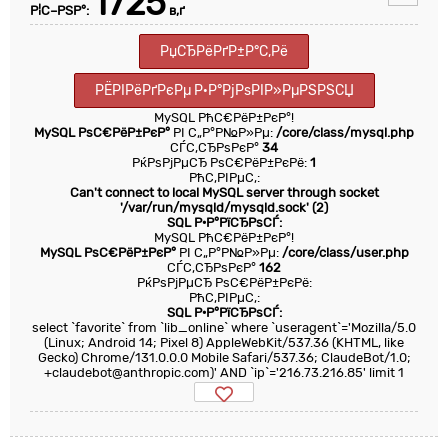
1725
Р¦С–РЅР°:
в‚ґ
РџСЂРёРґР±Р°С‚Рё
РЁРІРёРґРєРµ Р·Р°РјРѕРІР»РµРЅРЅСЏ
MySQL РћС€РёР±РєР°!
MySQL РѕС€РёР±РєР°
РІ С„Р°Р№Р»Рµ:
/core/class/mysql.php
СЃС‚СЂРѕРєР°
34
РќРѕРјРµСЂ РѕС€РёР±РєРё:
1
РћС‚РІРµС‚:
Can't connect to local MySQL server through socket
'/var/run/mysqld/mysqld.sock' (2)
SQL Р·Р°РїСЂРѕСЃ:
MySQL РћС€РёР±РєР°!
MySQL РѕС€РёР±РєР°
РІ С„Р°Р№Р»Рµ:
/core/class/user.php
СЃС‚СЂРѕРєР°
162
РќРѕРјРµСЂ РѕС€РёР±РєРё:
РћС‚РІРµС‚:
SQL Р·Р°РїСЂРѕСЃ:
select `favorite` from `lib_online` where `useragent`='Mozilla/5.0
(Linux; Android 14; Pixel 8) AppleWebKit/537.36 (KHTML, like
Gecko) Chrome/131.0.0.0 Mobile Safari/537.36; ClaudeBot/1.0;
+claudebot@anthropic.com)' AND `ip`='216.73.216.85' limit 1