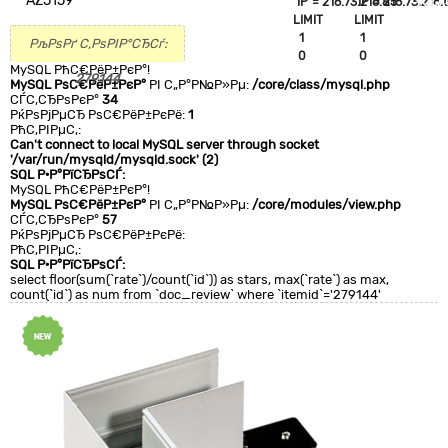
AZ5159
`IP`='216.73.216.85'
`IP`='216.73.216.
+CLA
LIMIT
LIMIT
0
1
1
РљРѕРґ С‚РѕРІР°СЂСѓ:
0
0
MySQL РћС€РёР±РєР°!
279144
MySQL РѕС€РёР±РєР°
РІ С„Р°Р№Р»Рµ:
/core/class/mysql.php
СЃС‚СЂРѕРєР°
34
РќРѕРјРµСЂ РѕС€РёР±РєРё:
1
РћС‚РІРµС‚:
Can't connect to local MySQL server through socket
'/var/run/mysqld/mysqld.sock' (2)
SQL Р·Р°РїСЂРѕСЃ:
MySQL РћС€РёР±РєР°!
MySQL РѕС€РёР±РєР°
РІ С„Р°Р№Р»Рµ:
/core/modules/view.php
СЃС‚СЂРѕРєР°
57
РќРѕРјРµСЂ РѕС€РёР±РєРё:
РћС‚РІРµС‚:
SQL Р·Р°РїСЂРѕСЃ:
select floor(sum(`rate`)/count(`id`)) as stars, max(`rate`) as max,
count(`id`) as num from `doc_review` where `itemid`='279144'