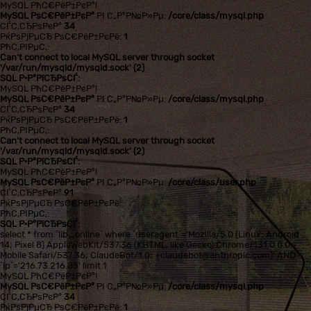
MySQL РћС€РёР±РєР°!
MySQL РѕС€РёР±РєР°
РІ С„Р°Р№Р»Рµ:
/core/class/mysql.php
СЃС‚СЂРѕРєР°
34
РќРѕРјРµСЂ РѕС€РёР±РєРё:
1
РћС‚РІРµС‚:
Can't connect to local MySQL server through socket
'/var/run/mysqld/mysqld.sock' (2)
SQL Р·Р°РїСЂРѕСЃ:
MySQL РћС€РёР±РєР°!
MySQL РѕС€РёР±РєР°
РІ С„Р°Р№Р»Рµ:
/core/class/mysql.php
СЃС‚СЂРѕРєР°
34
РќРѕРјРµСЂ РѕС€РёР±РєРё:
1
РћС‚РІРµС‚:
Can't connect to local MySQL server through socket
'/var/run/mysqld/mysqld.sock' (2)
SQL Р·Р°РїСЂРѕСЃ:
MySQL РћС€РёР±РєР°!
MySQL РѕС€РёР±РєР°
РІ С„Р°Р№Р»Рµ:
/core/class/user.php
СЃС‚СЂРѕРєР°
91
РќРѕРјРµСЂ РѕС€РёР±РєРё:
РћС‚РІРµС‚:
SQL Р·Р°РїСЂРѕСЃ:
select * from `lib_online` where `useragent`='Mozilla/5.0 (Linux; Android
14; Pixel 8) AppleWebKit/537.36 (KHTML, like Gecko) Chrome/131.0.0.0
Mobile Safari/537.36; ClaudeBot/1.0; +claudebot@anthropic.com)' AND
`ip`='216.73.216.85' limit 1
MySQL РћС€РёР±РєР°!
MySQL РѕС€РёР±РєР°
РІ С„Р°Р№Р»Рµ:
/core/class/mysql.php
СЃС‚СЂРѕРєР°
34
РќРѕРјРµСЂ РѕС€РёР±РєРё:
1