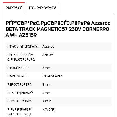
РћРїРёСЃ
Р’С–РґРіСѓРєРё
РҐР°СЂР°РєС‚РµСЂРёСЃС‚РёРєРё Azzardo
BETA TRACK MAGNETIC57 230V CORNER90
A WH AZ5159
Р’РёСЂРѕР±РЅРёРє:
Azzardo
РђСЂС‚РёРєСѓР»
AZ5159
С„Р°Р±СЂРёРєРё:
Р’РёСЃРѕС‚Р°:
6 mm
РљРѕР»С–СЂ:
Р‘С–Р»РёР№
РЁРёСЂРёРЅР°:
3 mm
Р”РѕРІР¶РёРЅР°:
3 mm
РќР°РїСЂСѓРіР°:
230 Р’
Р”РѕРІР¶РёРЅР°
N/A СЃРј
РєР°Р±РµР»СЏ: