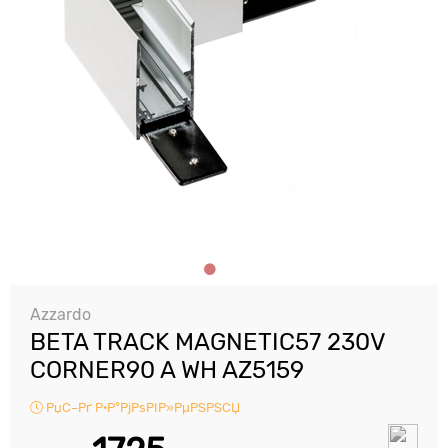
Azzardo
BETA TRACK MAGNETIC57 230V
CORNER90 A WH AZ5159
РџС–Рґ Р·Р°РјРѕРІР»РµРЅРЅСЏ