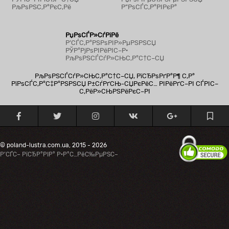
РљРѕРЅС‚Р°РєС‚Рё
Р”РѕСЃС‚Р°РІРєР°
РџРѕСЃР»СѓРіРё
Р’СЃС‚Р°РЅРѕРІР»РµРЅРЅСЏ
РЎР°РјРѕРІРёРІС–Р·
РљРѕРЅСЃСѓР»СЊС‚Р°С†С–СЏ
РљРѕРЅСЃСѓР»СЊС‚Р°С†С–СЏ, РїСЂРѕРґР°Р¶ С‚Р°
РїРѕСЃС‚Р°С‡Р°РЅРЅСЏ Р±СѓРґСЊ-СЏРєРёС… РІРёРґС–РІ СЃРІС–
С‚РёР»СЊРЅРёРєС–РІ
© poland-lustra.com.ua, 2015 - 2026
Р’СЃС– РїСЂР°РІР° Р·Р°С…РёС‰РµРЅС–