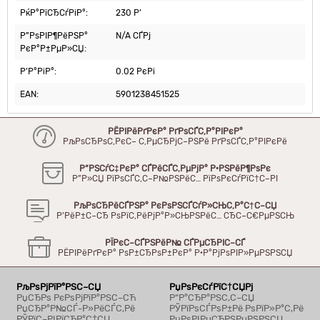
РќР°РїСЂСѓРіР°:
230 Р’
Р”РѕРІР¶РёРЅР°
N/A СЃРј
РєР°Р±РµР»СЏ:
Р’Р°РіР°:
0.02 РєРі
EAN:
5901238451525
РЁРІРёРґРєР° РґРѕСЃС‚Р°РІРєР°
РљРѕСЂРѕС‚РєС– С‚РµСЂРјС–РЅРё РґРѕСЃС‚Р°РІРєРё
Р“РЅСѓС‡РєР° СЃРёСЃС‚РµРјР° Р·РЅРёР¶РѕРє
Р”Р»СЏ РїРѕСЃС‚С–Р№РЅРёС… РїРѕРєСѓРїС†С–РІ
РљРѕСЂРёСЃРЅР° РєРѕРЅСЃСѓР»СЊС‚Р°С†С–СЏ
Р’РёР±С–СЂ РѕРїС‚РёРјР°Р»СЊРЅРёС… СЂС–С€РµРЅСЊ
РЇРєС–СЃРЅРёР№ СЃРµСЂРІС–СЃ
РЁРІРёРґРєР° РѕР±СЂРѕР±РєР° Р·Р°РјРѕРІР»РµРЅРЅСЏ
РљРѕРјРїР°РЅС–СЏ
РџРѕРєСѓРїС†СЏРј
РџСЂРѕ РєРѕРјРїР°РЅС–СЋ
Р“Р°СЂР°РЅС‚С–СЏ
РџСЂР°Р№СЃ-Р»РёСЃС‚Рё
РЎРїРѕСЃРѕР±Рё РѕРїР»Р°С‚Рё
РЎРїС–РІРїСЂР°С†СЏ
РџРѕРІРµСЂРЅРµРЅРЅСЏ