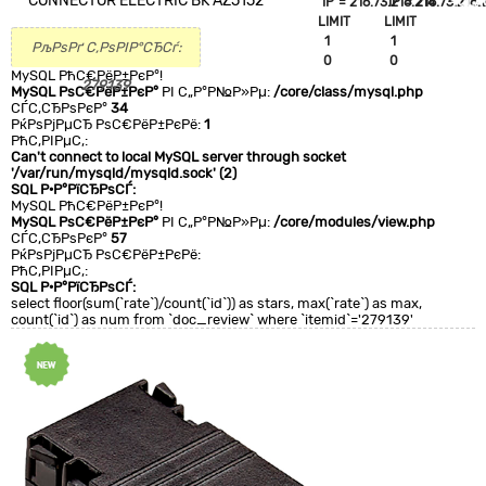
CONNECTOR ELECTRIC BK AZ5152
`IP`='216.73.216.214'
`IP`='216.73.216.
+CLA
LIMIT
LIMIT
0
1
1
РљРѕРґ С‚РѕРІР°СЂСѓ:
0
0
MySQL РћС€РёР±РєР°!
279139
MySQL РѕС€РёР±РєР°
РІ С„Р°Р№Р»Рµ:
/core/class/mysql.php
СЃС‚СЂРѕРєР°
34
РќРѕРјРµСЂ РѕС€РёР±РєРё:
1
РћС‚РІРµС‚:
Can't connect to local MySQL server through socket
'/var/run/mysqld/mysqld.sock' (2)
SQL Р·Р°РїСЂРѕСЃ:
MySQL РћС€РёР±РєР°!
MySQL РѕС€РёР±РєР°
РІ С„Р°Р№Р»Рµ:
/core/modules/view.php
СЃС‚СЂРѕРєР°
57
РќРѕРјРµСЂ РѕС€РёР±РєРё:
РћС‚РІРµС‚:
SQL Р·Р°РїСЂРѕСЃ:
select floor(sum(`rate`)/count(`id`)) as stars, max(`rate`) as max,
count(`id`) as num from `doc_review` where `itemid`='279139'