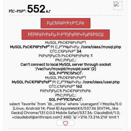
552
Р¦С–РЅР°:
в‚ґ
РџСЂРёРґР±Р°С‚Рё
РЁРІРёРґРєРµ Р·Р°РјРѕРІР»РµРЅРЅСЏ
MySQL РћС€РёР±РєР°!
MySQL РѕС€РёР±РєР°
РІ С„Р°Р№Р»Рµ:
/core/class/mysql.php
СЃС‚СЂРѕРєР°
34
РќРѕРјРµСЂ РѕС€РёР±РєРё:
1
РћС‚РІРµС‚:
Can't connect to local MySQL server through socket
'/var/run/mysqld/mysqld.sock' (2)
SQL Р·Р°РїСЂРѕСЃ:
MySQL РћС€РёР±РєР°!
MySQL РѕС€РёР±РєР°
РІ С„Р°Р№Р»Рµ:
/core/class/user.php
СЃС‚СЂРѕРєР°
162
РќРѕРјРµСЂ РѕС€РёР±РєРё:
РћС‚РІРµС‚:
SQL Р·Р°РїСЂРѕСЃ:
select `favorite` from `lib_online` where `useragent`='Mozilla/5.0
(Linux; Android 14; Pixel 8) AppleWebKit/537.36 (KHTML, like
Gecko) Chrome/131.0.0.0 Mobile Safari/537.36; ClaudeBot/1.0;
+claudebot@anthropic.com)' AND `ip`='216.73.216.214' limit 1