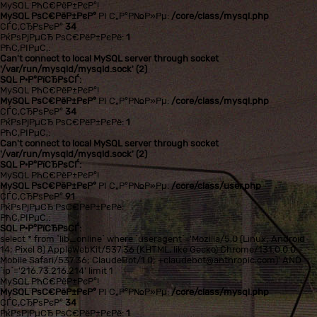
MySQL РћС€РёР±РєР°!
MySQL РѕС€РёР±РєР°
РІ С„Р°Р№Р»Рµ:
/core/class/mysql.php
СЃС‚СЂРѕРєР°
34
РќРѕРјРµСЂ РѕС€РёР±РєРё:
1
РћС‚РІРµС‚:
Can't connect to local MySQL server through socket
'/var/run/mysqld/mysqld.sock' (2)
SQL Р·Р°РїСЂРѕСЃ:
MySQL РћС€РёР±РєР°!
MySQL РѕС€РёР±РєР°
РІ С„Р°Р№Р»Рµ:
/core/class/mysql.php
СЃС‚СЂРѕРєР°
34
РќРѕРјРµСЂ РѕС€РёР±РєРё:
1
РћС‚РІРµС‚:
Can't connect to local MySQL server through socket
'/var/run/mysqld/mysqld.sock' (2)
SQL Р·Р°РїСЂРѕСЃ:
MySQL РћС€РёР±РєР°!
MySQL РѕС€РёР±РєР°
РІ С„Р°Р№Р»Рµ:
/core/class/user.php
СЃС‚СЂРѕРєР°
91
РќРѕРјРµСЂ РѕС€РёР±РєРё:
РћС‚РІРµС‚:
SQL Р·Р°РїСЂРѕСЃ:
select * from `lib_online` where `useragent`='Mozilla/5.0 (Linux; Android
14; Pixel 8) AppleWebKit/537.36 (KHTML, like Gecko) Chrome/131.0.0.0
Mobile Safari/537.36; ClaudeBot/1.0; +claudebot@anthropic.com)' AND
`ip`='216.73.216.214' limit 1
MySQL РћС€РёР±РєР°!
MySQL РѕС€РёР±РєР°
РІ С„Р°Р№Р»Рµ:
/core/class/mysql.php
СЃС‚СЂРѕРєР°
34
РќРѕРјРµСЂ РѕС€РёР±РєРё:
1