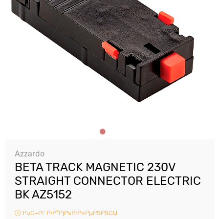
Azzardo
BETA TRACK MAGNETIC 230V
STRAIGHT CONNECTOR ELECTRIC
BK AZ5152
РџС–Рґ Р·Р°РјРѕРІР»РµРЅРЅСЏ