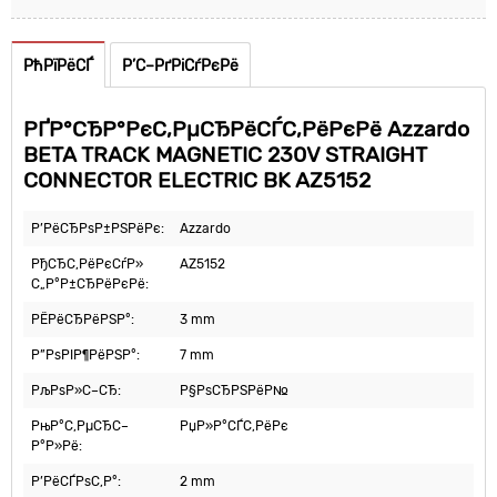
РћРїРёСЃ
Р’С–РґРіСѓРєРё
РҐР°СЂР°РєС‚РµСЂРёСЃС‚РёРєРё Azzardo
BETA TRACK MAGNETIC 230V STRAIGHT
CONNECTOR ELECTRIC BK AZ5152
Р’РёСЂРѕР±РЅРёРє:
Azzardo
РђСЂС‚РёРєСѓР»
AZ5152
С„Р°Р±СЂРёРєРё:
РЁРёСЂРёРЅР°:
3 mm
Р”РѕРІР¶РёРЅР°:
7 mm
РљРѕР»С–СЂ:
Р§РѕСЂРЅРёР№
РњР°С‚РµСЂС–
РџР»Р°СЃС‚РёРє
Р°Р»Рё:
Р’РёСЃРѕС‚Р°:
2 mm