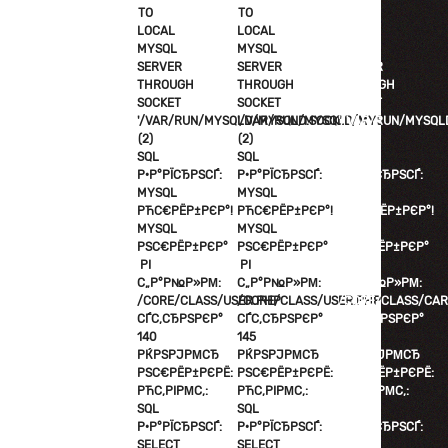
TO
TO
TO
LOCAL
LOCAL
LOCAL
MYSQL
MYSQL
MYSQL
SERVER
SERVER
SERVER
THROUGH
THROUGH
THROUGH
SOCKET
SOCKET
SOCKET
'/VAR/RUN/MYSQLD/MYSQLD.SOCK'
'/VAR/RUN/MYSQLD/MYSQLD.SOCK'
'/VAR/RUN/MYSQL
(2)
(2)
(2)
SQL
SQL
SQL
Р·Р°РЇСЂРЅСЃ:
Р·Р°РЇСЂРЅСЃ:
Р·Р°РЇСЂРЅСЃ:
MYSQL
MYSQL
MYSQL
РЋС€РЁР±РЄР°!
РЋС€РЁР±РЄР°!
РЋС€РЁР±РЄР°!
MYSQL
MYSQL
MYSQL
РЅС€РЁР±РЄР°
РЅС€РЁР±РЄР°
РЅС€РЁР±РЄР°
РІ
РІ
РІ
С„Р°Р№Р»РΜ:
С„Р°Р№Р»РΜ:
С„Р°Р№Р»РΜ:
/CORE/CLASS/USER.PHP
/CORE/CLASS/USER.PHP
/CORE/CLASS/CAR
СЃС‚СЂРЅРЄР°
СЃС‚СЂРЅРЄР°
СЃС‚СЂРЅРЄР°
140
145
83
РЌРЅРЈРΜСЂ
РЌРЅРЈРΜСЂ
РЌРЅРЈРΜСЂ
РЅС€РЁР±РЄРЁ:
РЅС€РЁР±РЄРЁ:
РЅС€РЁР±РЄРЁ:
РЋС‚РІРΜС‚:
РЋС‚РІРΜС‚:
РЋС‚РІРΜС‚:
SQL
SQL
SQL
Р·Р°РЇСЂРЅСЃ:
Р·Р°РЇСЂРЅСЃ:
Р·Р°РЇСЂРЅСЃ:
SELECT
SELECT
SELECT