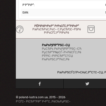
Р’Р°РіР°:
EAN:
РЁРІРёРґРєР° РґРѕСЃС‚Р°РІРєР°
РљРѕСЂРѕС‚РєС– С‚РµСЂРјС–РЅРё
РґРѕСЃС‚Р°РІРєРё
РљРѕРјРїР°РЅС–СЏ
РџСЂРѕ РєРѕРјРїР°РЅС–СЋ
РџСЂР°Р№СЃ-Р»РёСЃС‚Рё
РЎРїС–РІРїСЂР°С†СЏ
РљРѕРЅС‚Р°РєС‚Рё
РљРѕРЅСЃСѓР»СЊС‚Р°С†С–СЏ, Рї
© poland-lustra.com.ua, 2015 - 2026
Р’СЃС– РїСЂР°РІР° Р·Р°С…РёС‰РµРЅС–