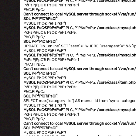
MySQL РѕС€РёР±РєР°
РІ С„Р°Р№Р»Рµ:
/core/class/mysql.p
РќРѕРјРµСЂ РѕС€РёР±РєРё:
1
РћС‚РІРµС‚:
Can't connect to local MySQL server through socket '/var/ru
SQL Р·Р°РїСЂРѕСЃ:
MySQL РћС€РёР±РєР°!
MySQL РѕС€РёР±РєР°
РІ С„Р°Р№Р»Рµ:
/core/class/mysql.p
РќРѕРјРµСЂ РѕС€РёР±РєРё:
РћС‚РІРµС‚:
SQL Р·Р°РїСЂРѕСЃ:
UPDATE `lib_online` SET `seen`='' WHERE `useragent`='' && `ip
MySQL РћС€РёР±РєР°!
MySQL РѕС€РёР±РєР°
РІ С„Р°Р№Р»Рµ:
/core/class/mysql.p
РќРѕРјРµСЂ РѕС€РёР±РєРё:
1
РћС‚РІРµС‚:
Can't connect to local MySQL server through socket '/var/ru
SQL Р·Р°РїСЂРѕСЃ:
MySQL РћС€РёР±РєР°!
MySQL РѕС€РёР±РєР°
РІ С„Р°Р№Р»Рµ:
/core/class/item.php
РќРѕРјРµСЂ РѕС€РёР±РєРё:
РћС‚РІРµС‚:
SQL Р·Р°РїСЂРѕСЃ:
SELECT max(`category_id`) AS menu_id from `sync_category` 
MySQL РћС€РёР±РєР°!
MySQL РѕС€РёР±РєР°
РІ С„Р°Р№Р»Рµ:
/core/class/mysql.p
РќРѕРјРµСЂ РѕС€РёР±РєРё:
1
РћС‚РІРµС‚:
Can't connect to local MySQL server through socket '/var/ru
SQL Р·Р°РїСЂРѕСЃ:
MySQL РћС€РёР±РєР°!