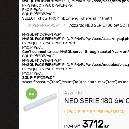
MySQL РѕС€РёР±РєР°
РІ С„Р°Р№Р»Рµ:
/core/class/item.php
РќРѕРјРµСЂ РѕС€РёР±РєРё:
РћС‚РІРµС‚:
SQL Р·Р°РїСЂРѕСЃ:
SELECT `chpu` FROM `lib_menu` where `id`='' limit 1
Р“РѕР»РѕРІРЅР°
Azzardo NEO SERIE 180 6W CC
MySQL РћС€РёР±РєР°!
MySQL РѕС€РёР±РєР°
РІ С„Р°Р№Р»Рµ:
/core/class/mysql.p
РќРѕРјРµСЂ РѕС€РёР±РєРё:
1
РћС‚РІРµС‚:
Can't connect to local MySQL server through socket '/var/ru
SQL Р·Р°РїСЂРѕСЃ:
MySQL РћС€РёР±РєР°!
MySQL РѕС€РёР±РєР°
РІ С„Р°Р№Р»Рµ:
/core/modules/view.
РќРѕРјРµСЂ РѕС€РёР±РєРё:
РћС‚РІРµС‚:
SQL Р·Р°РїСЂРѕСЃ:
select floor(sum(`rate`)/count(`id`)) as stars, max(`rate`) as 
Azzardo
NEO SERIE 180 6W
РџС–Рґ Р·Р°РјРѕРІР»РµРЅРЅСЏ
3712
Р¦С–РЅР°:
в‚ґ