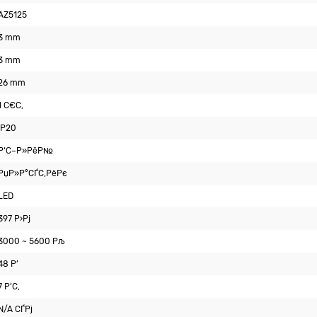
AZ5125
3 mm
3 mm
26 mm
1 С€С‚
IP20
Р‘С–Р»РёР№
РџР»Р°СЃС‚РёРє
LED
397 Р›Рј
3000 ~ 5600 Рљ
48 Р’
7 Р’С‚
N/A СЃРј