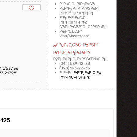
Р“РѕС‚С–РІРєРѕСЋ
РќР°РєР»Р°РґРЅРёРј
РїР»Р°С‚РµР¶РµРј
Р‘РµР·РіРѕС‚С–
РІРєРѕРІРёР№
СЂРѕР·СЂР°С…СѓРЅРѕРє
РљР°СЂС‚Р°
Visa/Mastercard
РџРѕС‚СЂС–Р±РЅР°
РґРѕРїРѕРјРѕРіР°?
РўРµР»РµС„РѕРЅСѓР№С‚Рµ:
(044) 539-12-33
(098) 193-22-33
Kit/537.36
Р°Р±Рѕ
Р·Р°РјРѕРІС‚Рµ
73.217.98'
РґР·РІС–РЅРѕРє
5125