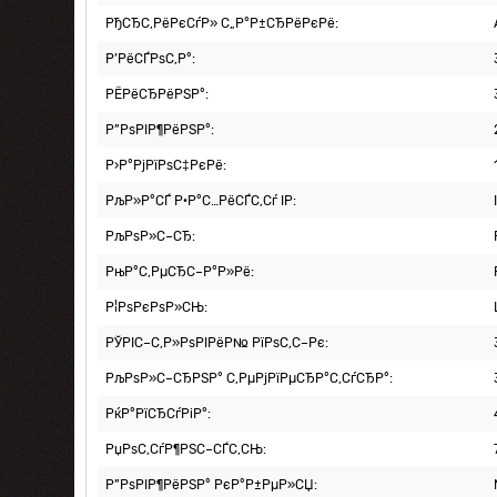
РђСЂС‚РёРєСѓР» С„Р°Р±СЂРёРєРё:
Р’РёСЃРѕС‚Р°:
РЁРёСЂРёРЅР°:
Р”РѕРІР¶РёРЅР°:
Р›Р°РјРїРѕС‡РєРё:
РљР»Р°СЃ Р·Р°С…РёСЃС‚Сѓ IP:
РљРѕР»С–СЂ:
РњР°С‚РµСЂС–Р°Р»Рё:
Р¦РѕРєРѕР»СЊ:
РЎРІС–С‚Р»РѕРІРёР№ РїРѕС‚С–Рє:
РљРѕР»С–СЂРЅР° С‚РµРјРїРµСЂР°С‚СѓСЂР°:
РќР°РїСЂСѓРіР°:
РџРѕС‚СѓР¶РЅС–СЃС‚СЊ:
Р”РѕРІР¶РёРЅР° РєР°Р±РµР»СЏ: