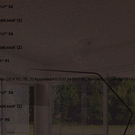
РєР°
34
ld.sock' (2)
РєР°
34
ld.sock' (2)
єР°
91
tel Mac OS X 10_15_7) AppleWebKit/537.36 (KHTML, like Gecko) Chrome/131.
РєР°
34
ld.sock' (2)
єР°
95