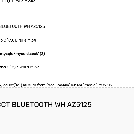
СЃС‚СЂРѕРєР°
347
T BLUETOOTH WH AZ5125
hp
СЃС‚СЂРѕРєР°
34
n/mysqld/mysqld.sock' (2)
php
СЃС‚СЂРѕРєР°
57
max, count(`id`) as num from `doc_review` where `itemid`='279112'
 CCT BLUETOOTH WH AZ5125