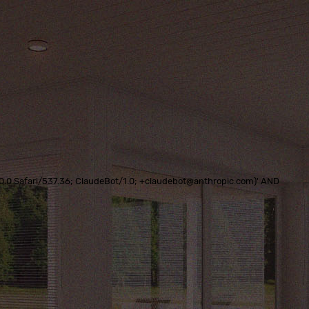
0.0.0 Safari/537.36; ClaudeBot/1.0; +claudebot@anthropic.com)' AND