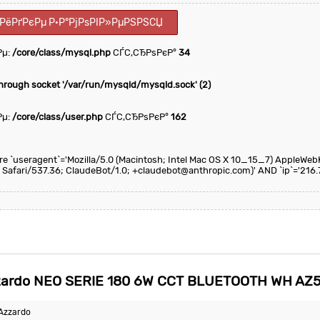
ІРёРґРєРµ Р·Р°РјРѕРІР»РµРЅРЅСЏ
Рµ:
/core/class/mysql.php
СЃС‚СЂРѕРєР°
34
through socket '/var/run/mysqld/mysqld.sock' (2)
Рµ:
/core/class/user.php
СЃС‚СЂРѕРєР°
162
here `useragent`='Mozilla/5.0 (Macintosh; Intel Mac OS X 10_15_7) AppleWeb
 Safari/537.36; ClaudeBot/1.0; +claudebot@anthropic.com)' AND `ip`='216.
ardo NEO SERIE 180 6W CCT BLUETOOTH WH AZ
Azzardo