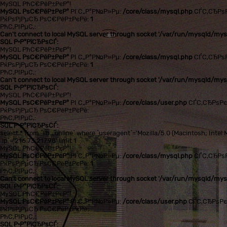
MySQL РћС€РёР±РєР°!
MySQL РѕС€РёР±РєР°
РІ С„Р°Р№Р»Рµ:
/core/class/mysql.php
СЃС‚СЂРѕ
РќРѕРјРµСЂ РѕС€РёР±РєРё:
1
РћС‚РІРµС‚:
Can't connect to local MySQL server through socket '/var/run/mysqld/mysq
SQL Р·Р°РїСЂРѕСЃ:
MySQL РћС€РёР±РєР°!
MySQL РѕС€РёР±РєР°
РІ С„Р°Р№Р»Рµ:
/core/class/mysql.php
СЃС‚СЂРѕ
РќРѕРјРµСЂ РѕС€РёР±РєРё:
1
РћС‚РІРµС‚:
Can't connect to local MySQL server through socket '/var/run/mysqld/mysq
SQL Р·Р°РїСЂРѕСЃ:
MySQL РћС€РёР±РєР°!
MySQL РѕС€РёР±РєР°
РІ С„Р°Р№Р»Рµ:
/core/class/user.php
СЃС‚СЂРѕР
РќРѕРјРµСЂ РѕС€РёР±РєРё:
РћС‚РІРµС‚:
SQL Р·Р°РїСЂРѕСЃ:
select * from `lib_online` where `useragent`='Mozilla/5.0 (Macintosh; In
`ip`='216.73.217.98' limit 1
MySQL РћС€РёР±РєР°!
MySQL РѕС€РёР±РєР°
РІ С„Р°Р№Р»Рµ:
/core/class/mysql.php
СЃС‚СЂРѕ
РќРѕРјРµСЂ РѕС€РёР±РєРё:
1
РћС‚РІРµС‚:
Can't connect to local MySQL server through socket '/var/run/mysqld/mysq
SQL Р·Р°РїСЂРѕСЃ:
MySQL РћС€РёР±РєР°!
MySQL РѕС€РёР±РєР°
РІ С„Р°Р№Р»Рµ:
/core/class/user.php
СЃС‚СЂРѕР
РќРѕРјРµСЂ РѕС€РёР±РєРё:
РћС‚РІРµС‚:
SQL Р·Р°РїСЂРѕСЃ: