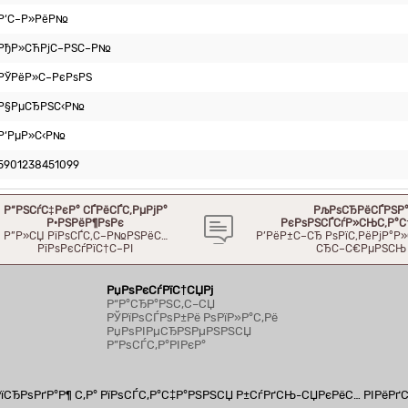
Р‘С–Р»РёР№
РђР»СЋРјС–РЅС–Р№
РЎРёР»С–РєРѕРЅ
Р§РµСЂРЅС‹Р№
Р‘РµР»С‹Р№
5901238451099
Р“РЅСѓС‡РєР° СЃРёСЃС‚РµРјР°
РљРѕСЂРёСЃРЅР
Р·РЅРёР¶РѕРє
РєРѕРЅСЃСѓР»СЊС‚Р°С
Р”Р»СЏ РїРѕСЃС‚С–Р№РЅРёС…
Р’РёР±С–СЂ РѕРїС‚РёРјР°
РїРѕРєСѓРїС†С–РІ
СЂС–С€РµРЅСЊ
РџРѕРєСѓРїС†СЏРј
Р“Р°СЂР°РЅС‚С–СЏ
РЎРїРѕСЃРѕР±Рё РѕРїР»Р°С‚Рё
РџРѕРІРµСЂРЅРµРЅРЅСЏ
Р”РѕСЃС‚Р°РІРєР°
СЂРѕРґР°Р¶ С‚Р° РїРѕСЃС‚Р°С‡Р°РЅРЅСЏ Р±СѓРґСЊ-СЏРєРёС… РІРёРґ