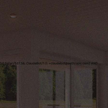
0.0.0 Safari/537.36; ClaudeBot/1.0; +claudebot@anthropic.com)' AND