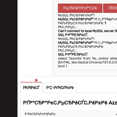
РџСЂРёРґР±Р°С‚Рё
РЁРІ
MySQL РћС€РёР±РєР°!
MySQL РѕС€РёР±РєР°
РІ С„Р°Р№Р»
РќРѕРјРµСЂ РѕС€РёР±РєРё:
1
РћС‚РІРµС‚:
Can't connect to local MySQL server 
SQL Р·Р°РїСЂРѕСЃ:
MySQL РћС€РёР±РєР°!
MySQL РѕС€РёР±РєР°
РІ С„Р°Р№Р»
РќРѕРјРµСЂ РѕС€РёР±РєРё:
РћС‚РІРµС‚:
SQL Р·Р°РїСЂРѕСЃ:
select `favorite` from `lib_online` w
(KHTML, like Gecko) Chrome/131.0.0.0
limit 1
РћРїРёСЃ
Р’С–РґРіСѓРєРё
РҐР°СЂР°РєС‚РµСЂРёСЃС‚РёРєРё Azza
Р’РёСЂРѕР±РЅРёРє: