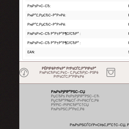
РљРѕР»С–СЂ:
РњР°С‚РµСЂС–Р°Р»Рё:
РњР°С‚РµСЂС–Р°Р»Рё:
РљРѕР»С–СЂ Р°Р±Р°Р¶СѓСЂР° :
РљРѕР»С–СЂ Р°Р±Р°Р¶СѓСЂР° :
EAN:
РЁРІРёРґРєР° РґРѕСЃС‚Р°РІРєР°
РљРѕСЂРѕС‚РєС– С‚РµСЂРјС–РЅРё
РґРѕСЃС‚Р°РІРєРё
РљРѕРјРїР°РЅС–СЏ
РџСЂРѕ РєРѕРјРїР°РЅС–СЋ
РџСЂР°Р№СЃ-Р»РёСЃС‚Рё
РЎРїС–РІРїСЂР°С†СЏ
РљРѕРЅС‚Р°РєС‚Рё
РљРѕРЅСЃСѓР»СЊС‚Р°С†С–СЏ, Рї