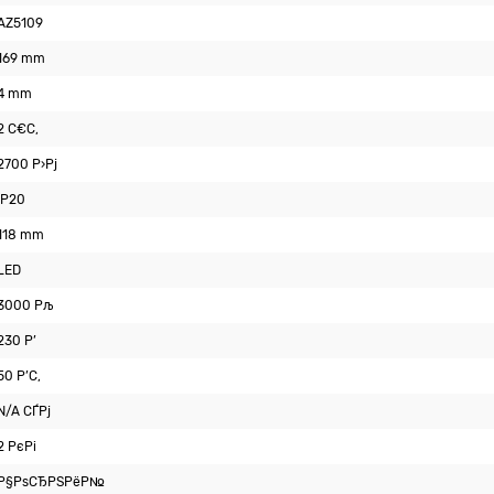
AZ5109
169 mm
4 mm
2 С€С‚
2700 Р›Рј
IP20
118 mm
LED
3000 Рљ
230 Р’
50 Р’С‚
N/A СЃРј
2 РєРі
Р§РѕСЂРЅРёР№