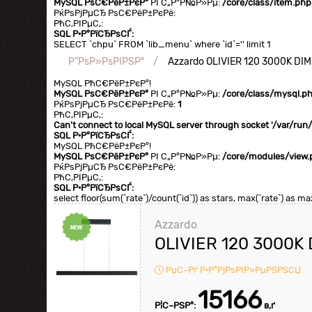
MySQL РѕС€РёР±РєР°
РІ С„Р°Р№Р»Рµ:
/core/class/item.php
РќРѕРјРµСЂ РѕС€РёР±РєРё:
РћС‚РІРµС‚:
SQL Р·Р°РїСЂРѕСЃ:
SELECT `chpu` FROM `lib_menu` where `id`='' limit 1
Р“РѕР»РѕРІРЅР°
Azzardo OLIVIER 120 3000K DI
MySQL РћС€РёР±РєР°!
MySQL РѕС€РёР±РєР°
РІ С„Р°Р№Р»Рµ:
/core/class/mysql.p
РќРѕРјРµСЂ РѕС€РёР±РєРё:
1
РћС‚РІРµС‚:
Can't connect to local MySQL server through socket '/var/ru
SQL Р·Р°РїСЂРѕСЃ:
MySQL РћС€РёР±РєР°!
MySQL РѕС€РёР±РєР°
РІ С„Р°Р№Р»Рµ:
/core/modules/view.
РќРѕРјРµСЂ РѕС€РёР±РєРё:
РћС‚РІРµС‚:
SQL Р·Р°РїСЂРѕСЃ:
select floor(sum(`rate`)/count(`id`)) as stars, max(`rate`) as 
Azzardo
OLIVIER 120 3000K
РџС–Рґ Р·Р°РјРѕРІР»РµРЅРЅСЏ
15166
Р¦С–РЅР°:
в‚ґ