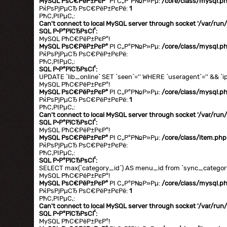
MySQL РѕС€РёР±РєР°
РІ С„Р°Р№Р»Рµ:
/core/class/mysql.p
РќРѕРјРµСЂ РѕС€РёР±РєРё:
1
РћС‚РІРµС‚:
Can't connect to local MySQL server through socket '/var/ru
SQL Р·Р°РїСЂРѕСЃ:
MySQL РћС€РёР±РєР°!
MySQL РѕС€РёР±РєР°
РІ С„Р°Р№Р»Рµ:
/core/class/mysql.p
РќРѕРјРµСЂ РѕС€РёР±РєРё:
РћС‚РІРµС‚:
SQL Р·Р°РїСЂРѕСЃ:
UPDATE `lib_online` SET `seen`='' WHERE `useragent`='' && `ip
MySQL РћС€РёР±РєР°!
MySQL РѕС€РёР±РєР°
РІ С„Р°Р№Р»Рµ:
/core/class/mysql.p
РќРѕРјРµСЂ РѕС€РёР±РєРё:
1
РћС‚РІРµС‚:
Can't connect to local MySQL server through socket '/var/ru
SQL Р·Р°РїСЂРѕСЃ:
MySQL РћС€РёР±РєР°!
MySQL РѕС€РёР±РєР°
РІ С„Р°Р№Р»Рµ:
/core/class/item.php
РќРѕРјРµСЂ РѕС€РёР±РєРё:
РћС‚РІРµС‚:
SQL Р·Р°РїСЂРѕСЃ:
SELECT max(`category_id`) AS menu_id from `sync_category`
MySQL РћС€РёР±РєР°!
MySQL РѕС€РёР±РєР°
РІ С„Р°Р№Р»Рµ:
/core/class/mysql.p
РќРѕРјРµСЂ РѕС€РёР±РєРё:
1
РћС‚РІРµС‚:
Can't connect to local MySQL server through socket '/var/ru
SQL Р·Р°РїСЂРѕСЃ:
MySQL РћС€РёР±РєР°!