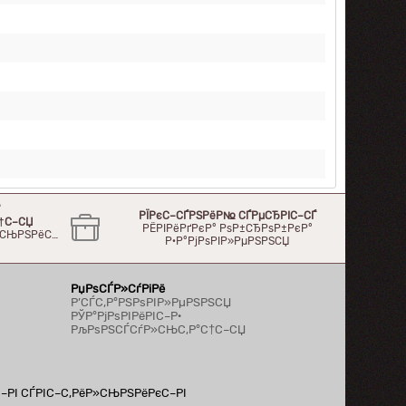
°
РЇРєС–СЃРЅРёР№ СЃРµСЂРІС–СЃ
†С–СЏ
РЁРІРёРґРєР° РѕР±СЂРѕР±РєР°
Р»СЊРЅРёС…
Р·Р°РјРѕРІР»РµРЅРЅСЏ
РџРѕСЃР»СѓРіРё
Р’СЃС‚Р°РЅРѕРІР»РµРЅРЅСЏ
РЎР°РјРѕРІРёРІС–Р·
РљРѕРЅСЃСѓР»СЊС‚Р°С†С–СЏ
С–РІ СЃРІС–С‚РёР»СЊРЅРёРєС–РІ