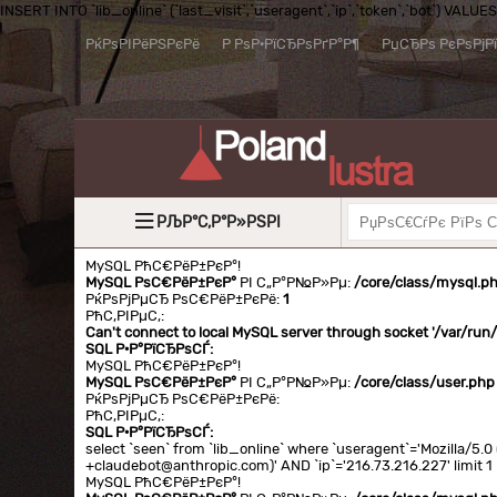
INSERT INTO `lib_online` (`last_visit`,`useragent`,`ip`,`token`,`bot`) VALUES (
РќРѕРІРёРЅРєРё
Р РѕР·РїСЂРѕРґР°Р¶
РџСЂРѕ РєРѕРјР
РЉР°С‚Р°Р»РЅРІ
MySQL РћС€РёР±РєР°!
MySQL РѕС€РёР±РєР°
РІ С„Р°Р№Р»Рµ:
/core/class/mysql.p
РќРѕРјРµСЂ РѕС€РёР±РєРё:
1
РћС‚РІРµС‚:
Can't connect to local MySQL server through socket '/var/ru
SQL Р·Р°РїСЂРѕСЃ:
MySQL РћС€РёР±РєР°!
MySQL РѕС€РёР±РєР°
РІ С„Р°Р№Р»Рµ:
/core/class/user.php
РќРѕРјРµСЂ РѕС€РёР±РєРё:
РћС‚РІРµС‚:
SQL Р·Р°РїСЂРѕСЃ:
select `seen` from `lib_online` where `useragent`='Mozilla/5
+claudebot@anthropic.com)' AND `ip`='216.73.216.227' limit 1
MySQL РћС€РёР±РєР°!