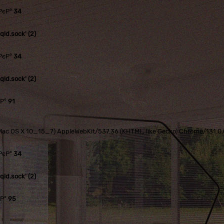
РєР°
34
ld.sock' (2)
РєР°
34
ld.sock' (2)
єР°
91
tel Mac OS X 10_15_7) AppleWebKit/537.36 (KHTML, like Gecko) Chrome/131.
РєР°
34
ld.sock' (2)
єР°
95