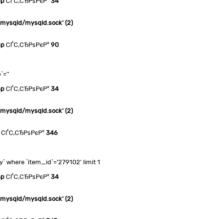
hp
СЃС‚СЂРѕРєР°
34
n/mysqld/mysqld.sock' (2)
hp
СЃС‚СЂРѕРєР°
90
`=''
hp
СЃС‚СЂРѕРєР°
34
n/mysqld/mysqld.sock' (2)
СЃС‚СЂРѕРєР°
346
 where `item_id`='279102' limit 1
hp
СЃС‚СЂРѕРєР°
34
n/mysqld/mysqld.sock' (2)