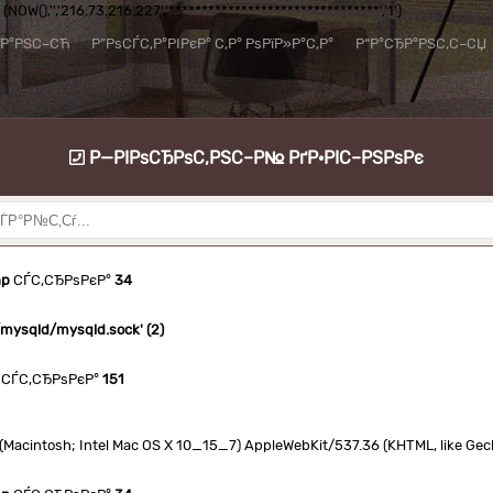
NOW(),'','216.73.216.227','********************************','1')
їР°РЅС–СЋ
Р”РѕСЃС‚Р°РІРєР° С‚Р° РѕРїР»Р°С‚Р°
Р“Р°СЂР°РЅС‚С–СЏ
Р—РІРѕСЂРѕС‚РЅС–Р№ РґР·РІС–РЅРѕРє
hp
СЃС‚СЂРѕРєР°
34
n/mysqld/mysqld.sock' (2)
СЃС‚СЂРѕРєР°
151
.0 (Macintosh; Intel Mac OS X 10_15_7) AppleWebKit/537.36 (KHTML, like Ge