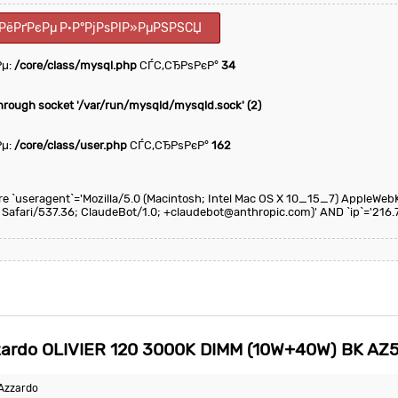
РёРґРєРµ Р·Р°РјРѕРІР»РµРЅРЅСЏ
Рµ:
/core/class/mysql.php
СЃС‚СЂРѕРєР°
34
through socket '/var/run/mysqld/mysqld.sock' (2)
Рµ:
/core/class/user.php
СЃС‚СЂРѕРєР°
162
here `useragent`='Mozilla/5.0 (Macintosh; Intel Mac OS X 10_15_7) AppleWeb
 Safari/537.36; ClaudeBot/1.0; +claudebot@anthropic.com)' AND `ip`='216.
rdo OLIVIER 120 3000K DIMM (10W+40W) BK AZ
Azzardo