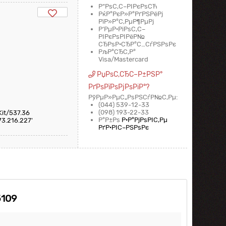
Р“РѕС‚С–РІРєРѕСЋ
РќР°РєР»Р°РґРЅРёРј
РїР»Р°С‚РµР¶РµРј
Р‘РµР·РіРѕС‚С–
РІРєРѕРІРёР№
СЂРѕР·СЂР°С…СѓРЅРѕРє
РљР°СЂС‚Р°
Visa/Mastercard
РџРѕС‚СЂС–Р±РЅР°
РґРѕРїРѕРјРѕРіР°?
РўРµР»РµС„РѕРЅСѓР№С‚Рµ:
(044) 539-12-33
(098) 193-22-33
Kit/537.36
Р°Р±Рѕ
Р·Р°РјРѕРІС‚Рµ
73.216.227'
РґР·РІС–РЅРѕРє
5109