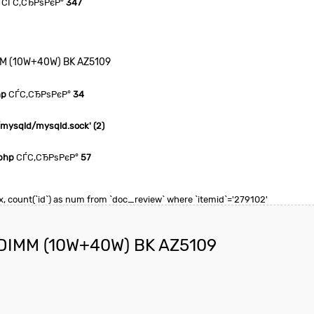
СЃС‚СЂРѕРєР°
347
MM (10W+40W) BK AZ5109
hp
СЃС‚СЂРѕРєР°
34
n/mysqld/mysqld.sock' (2)
php
СЃС‚СЂРѕРєР°
57
max, count(`id`) as num from `doc_review` where `itemid`='279102'
 DIMM (10W+40W) BK AZ5109