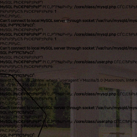
MySQL РћС€РёР±РєР°!
MySQL РѕС€РёР±РєР°
РІ С„Р°Р№Р»Рµ:
/core/class/mysql.php
СЃС‚СЂРѕ
РќРѕРјРµСЂ РѕС€РёР±РєРё:
1
РћС‚РІРµС‚:
Can't connect to local MySQL server through socket '/var/run/mysqld/mysq
SQL Р·Р°РїСЂРѕСЃ:
MySQL РћС€РёР±РєР°!
MySQL РѕС€РёР±РєР°
РІ С„Р°Р№Р»Рµ:
/core/class/mysql.php
СЃС‚СЂРѕ
РќРѕРјРµСЂ РѕС€РёР±РєРё:
1
РћС‚РІРµС‚:
Can't connect to local MySQL server through socket '/var/run/mysqld/mysq
SQL Р·Р°РїСЂРѕСЃ:
MySQL РћС€РёР±РєР°!
MySQL РѕС€РёР±РєР°
РІ С„Р°Р№Р»Рµ:
/core/class/user.php
СЃС‚СЂРѕР
РќРѕРјРµСЂ РѕС€РёР±РєРё:
РћС‚РІРµС‚:
SQL Р·Р°РїСЂРѕСЃ:
select * from `lib_online` where `useragent`='Mozilla/5.0 (Macintosh; In
`ip`='216.73.216.227' limit 1
MySQL РћС€РёР±РєР°!
MySQL РѕС€РёР±РєР°
РІ С„Р°Р№Р»Рµ:
/core/class/mysql.php
СЃС‚СЂРѕ
РќРѕРјРµСЂ РѕС€РёР±РєРё:
1
РћС‚РІРµС‚:
Can't connect to local MySQL server through socket '/var/run/mysqld/mysq
SQL Р·Р°РїСЂРѕСЃ:
MySQL РћС€РёР±РєР°!
MySQL РѕС€РёР±РєР°
РІ С„Р°Р№Р»Рµ:
/core/class/user.php
СЃС‚СЂРѕР
РќРѕРјРµСЂ РѕС€РёР±РєРё:
РћС‚РІРµС‚:
SQL Р·Р°РїСЂРѕСЃ: