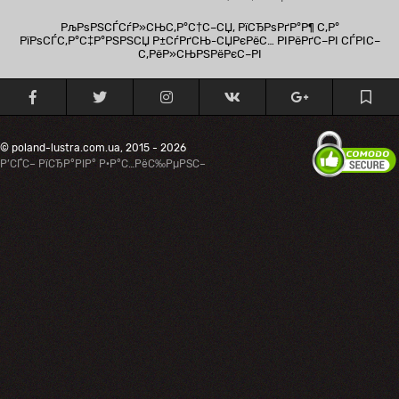
РљРѕРЅСЃСѓР»СЊС‚Р°С†С–СЏ, РїСЂРѕРґР°Р¶ С‚Р°
РїРѕСЃС‚Р°С‡Р°РЅРЅСЏ Р±СѓРґСЊ-СЏРєРёС… РІРёРґС–РІ СЃРІС–
С‚РёР»СЊРЅРёРєС–РІ
© poland-lustra.com.ua, 2015 - 2026
Р’СЃС– РїСЂР°РІР° Р·Р°С…РёС‰РµРЅС–