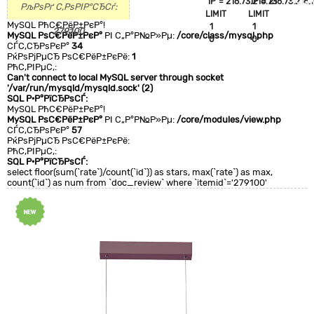
`IP`='216.73.216.73'
`IP`='216.73.216.
+CLA
РљРѕРґ С‚РѕРІР°СЂСѓ:
LIMIT
LIMIT
0
MySQL РћС€РёР±РєР°!
1
1
279100
MySQL РѕС€РёР±РєР°
РІ С„Р°Р№Р»Рµ:
/core/class/mysql.php
0
0
СЃС‚СЂРѕРєР°
34
РќРѕРјРµСЂ РѕС€РёР±РєРё:
1
РћС‚РІРµС‚:
Can't connect to local MySQL server through socket
'/var/run/mysqld/mysqld.sock' (2)
SQL Р·Р°РїСЂРѕСЃ:
MySQL РћС€РёР±РєР°!
MySQL РѕС€РёР±РєР°
РІ С„Р°Р№Р»Рµ:
/core/modules/view.php
СЃС‚СЂРѕРєР°
57
РќРѕРјРµСЂ РѕС€РёР±РєРё:
РћС‚РІРµС‚:
SQL Р·Р°РїСЂРѕСЃ:
select floor(sum(`rate`)/count(`id`)) as stars, max(`rate`) as max,
count(`id`) as num from `doc_review` where `itemid`='279100'