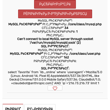
РџСЂРёРґР±Р°С‚Рё
РЁРІРёРґРєРµ Р·Р°РјРѕРІР»РµРЅРЅСЏ
MySQL РћС€РёР±РєР°!
MySQL РѕС€РёР±РєР°
РІ С„Р°Р№Р»Рµ:
/core/class/mysql.php
СЃС‚СЂРѕРєР°
34
РќРѕРјРµСЂ РѕС€РёР±РєРё:
1
РћС‚РІРµС‚:
Can't connect to local MySQL server through socket
'/var/run/mysqld/mysqld.sock' (2)
SQL Р·Р°РїСЂРѕСЃ:
MySQL РћС€РёР±РєР°!
MySQL РѕС€РёР±РєР°
РІ С„Р°Р№Р»Рµ:
/core/class/user.php
СЃС‚СЂРѕРєР°
162
РќРѕРјРµСЂ РѕС€РёР±РєРё:
РћС‚РІРµС‚:
SQL Р·Р°РїСЂРѕСЃ:
select `favorite` from `lib_online` where `useragent`='Mozilla/5.0
(Linux; Android 14; Pixel 8) AppleWebKit/537.36 (KHTML, like
Gecko) Chrome/131.0.0.0 Mobile Safari/537.36; ClaudeBot/1.0;
+claudebot@anthropic.com)' AND `ip`='216.73.216.73' limit 1
РћРїРёСЃ
Р’С–РґРіСѓРєРё