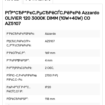
РҐР°СЂР°РєС‚РµСЂРёСЃС‚РёРєРё Azzardo
OLIVIER 120 3000K DIMM (10W+40W) CO
AZ5107
Р’РёСЂРѕР±РЅРёРє:
Azzardo
РђСЂС‚РёРєСѓР»
AZ5107
С„Р°Р±СЂРёРєРё:
Р’РёСЃРѕС‚Р°:
169 mm
Р”РѕРІР¶РёРЅР°:
4 mm
Р›Р°РјРїРѕС‡РєРё:
2 С€С‚
РЎРІС–С‚Р»РѕРІРёР№
2700 Р›Рј
РїРѕС‚С–Рє:
РљР»Р°СЃ Р·Р°С…
IP20
РёСЃС‚Сѓ IP:
РЁРёСЂРёРЅР°:
118 mm