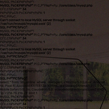
MySQL РћС€РёР±РєР°!
MySQL РѕС€РёР±РєР°
РІ С„Р°Р№Р»Рµ:
/core/class/mysql.php
СЃС‚СЂРѕРєР°
34
РќРѕРјРµСЂ РѕС€РёР±РєРё:
1
РћС‚РІРµС‚:
Can't connect to local MySQL server through socket
'/var/run/mysqld/mysqld.sock' (2)
SQL Р·Р°РїСЂРѕСЃ:
MySQL РћС€РёР±РєР°!
MySQL РѕС€РёР±РєР°
РІ С„Р°Р№Р»Рµ:
/core/class/mysql.php
СЃС‚СЂРѕРєР°
34
РќРѕРјРµСЂ РѕС€РёР±РєРё:
1
РћС‚РІРµС‚:
Can't connect to local MySQL server through socket
'/var/run/mysqld/mysqld.sock' (2)
SQL Р·Р°РїСЂРѕСЃ:
MySQL РћС€РёР±РєР°!
MySQL РѕС€РёР±РєР°
РІ С„Р°Р№Р»Рµ:
/core/class/user.php
СЃС‚СЂРѕРєР°
91
РќРѕРјРµСЂ РѕС€РёР±РєРё:
РћС‚РІРµС‚:
SQL Р·Р°РїСЂРѕСЃ:
select * from `lib_online` where `useragent`='Mozilla/5.0 (Linux; Android
14; Pixel 8) AppleWebKit/537.36 (KHTML, like Gecko) Chrome/131.0.0.0
Mobile Safari/537.36; ClaudeBot/1.0; +claudebot@anthropic.com)' AND
`ip`='216.73.216.73' limit 1
MySQL РћС€РёР±РєР°!
MySQL РѕС€РёР±РєР°
РІ С„Р°Р№Р»Рµ:
/core/class/mysql.php
СЃС‚СЂРѕРєР°
34
РќРѕРјРµСЂ РѕС€РёР±РєРё:
1