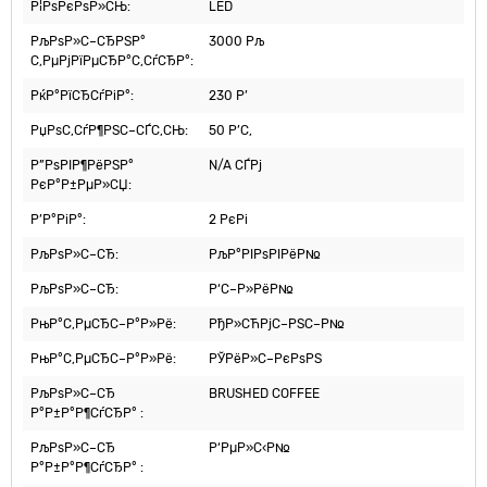
Р¦РѕРєРѕР»СЊ:
LED
РљРѕР»С–СЂРЅР°
3000 Рљ
С‚РµРјРїРµСЂР°С‚СѓСЂР°:
РќР°РїСЂСѓРіР°:
230 Р’
РџРѕС‚СѓР¶РЅС–СЃС‚СЊ:
50 Р’С‚
Р”РѕРІР¶РёРЅР°
N/A СЃРј
РєР°Р±РµР»СЏ:
Р’Р°РіР°:
2 РєРі
РљРѕР»С–СЂ:
РљР°РІРѕРІРёР№
РљРѕР»С–СЂ:
Р‘С–Р»РёР№
РњР°С‚РµСЂС–Р°Р»Рё:
РђР»СЋРјС–РЅС–Р№
РњР°С‚РµСЂС–Р°Р»Рё:
РЎРёР»С–РєРѕРЅ
РљРѕР»С–СЂ
BRUSHED COFFEE
Р°Р±Р°Р¶СѓСЂР° :
РљРѕР»С–СЂ
Р‘РµР»С‹Р№
Р°Р±Р°Р¶СѓСЂР° :