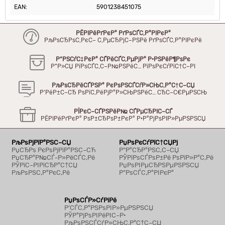
EAN:
5901238451075
РЁРІРёРґРєР° РґРѕСЃС‚Р°РІРєР°
РљРѕСЂРѕС‚РєС– С‚РµСЂРјС–РЅРё РґРѕСЃС‚Р°РІРєРё
Р“РЅСѓС‡РєР° СЃРёСЃС‚РµРјР° Р·РЅРёР¶РѕРє
Р”Р»СЏ РїРѕСЃС‚С–Р№РЅРёС… РїРѕРєСѓРїС†С–РІ
РљРѕСЂРёСЃРЅР° РєРѕРЅСЃСѓР»СЊС‚Р°С†С–СЏ
Р’РёР±С–СЂ РѕРїС‚РёРјР°Р»СЊРЅРёС… СЂС–С€РµРЅСЊ
РЇРєС–СЃРЅРёР№ СЃРµСЂРІС–СЃ
РЁРІРёРґРєР° РѕР±СЂРѕР±РєР° Р·Р°РјРѕРІР»РµРЅРЅСЏ
РљРѕРјРїР°РЅС–СЏ
РџРѕРєСѓРїС†СЏРј
РџСЂРѕ РєРѕРјРїР°РЅС–СЋ
Р“Р°СЂР°РЅС‚С–СЏ
РџСЂР°Р№СЃ-Р»РёСЃС‚Рё
РЎРїРѕСЃРѕР±Рё РѕРїР»Р°С‚Рё
РЎРїС–РІРїСЂР°С†СЏ
РџРѕРІРµСЂРЅРµРЅРЅСЏ
РљРѕРЅС‚Р°РєС‚Рё
Р”РѕСЃС‚Р°РІРєР°
РџРѕСЃР»СѓРіРё
Р’СЃС‚Р°РЅРѕРІР»РµРЅРЅСЏ
РЎР°РјРѕРІРёРІС–Р·
РљРѕРЅСЃСѓР»СЊС‚Р°С†С–СЏ