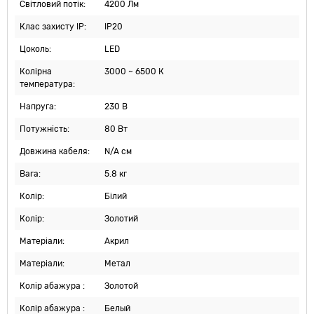
Світловий потік:
4200 Лм
Клас захисту IP:
IP20
Цоколь:
LED
Колірна
3000 ~ 6500 К
температура:
Напруга:
230 В
Потужність:
80 Вт
Довжина кабеля:
N/A см
Вага:
5.8 кг
Колір:
Білий
Колір:
Золотий
Матеріали:
Акрил
Матеріали:
Метал
Колір абажура :
Золотой
Колір абажура :
Белый