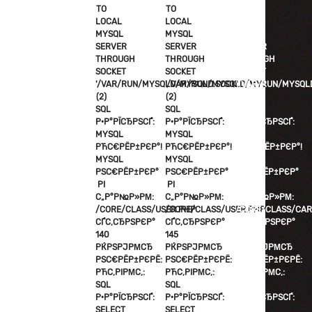
TO
TO
TO
LOCAL
LOCAL
LOCAL
MYSQL
MYSQL
MYSQL
SERVER
SERVER
SERVER
THROUGH
THROUGH
THROUGH
SOCKET
SOCKET
SOCKET
'/VAR/RUN/MYSQLD/MYSQLD.SOCK'
'/VAR/RUN/MYSQLD/MYSQLD.SOCK'
'/VAR/RUN/MYSQL
(2)
(2)
(2)
SQL
SQL
SQL
Р·Р°РЇСЂРЅСЃ:
Р·Р°РЇСЂРЅСЃ:
Р·Р°РЇСЂРЅСЃ:
MYSQL
MYSQL
MYSQL
РЋС€РЁР±РЄР°!
РЋС€РЁР±РЄР°!
РЋС€РЁР±РЄР°!
MYSQL
MYSQL
MYSQL
РЅС€РЁР±РЄР°
РЅС€РЁР±РЄР°
РЅС€РЁР±РЄР°
РІ
РІ
РІ
С„Р°Р№Р»РΜ:
С„Р°Р№Р»РΜ:
С„Р°Р№Р»РΜ:
/CORE/CLASS/USER.PHP
/CORE/CLASS/USER.PHP
/CORE/CLASS/CAR
СЃС‚СЂРЅРЄР°
СЃС‚СЂРЅРЄР°
СЃС‚СЂРЅРЄР°
140
145
83
РЌРЅРЈРΜСЂ
РЌРЅРЈРΜСЂ
РЌРЅРЈРΜСЂ
РЅС€РЁР±РЄРЁ:
РЅС€РЁР±РЄРЁ:
РЅС€РЁР±РЄРЁ:
РЋС‚РІРΜС‚:
РЋС‚РІРΜС‚:
РЋС‚РІРΜС‚:
SQL
SQL
SQL
Р·Р°РЇСЂРЅСЃ:
Р·Р°РЇСЂРЅСЃ:
Р·Р°РЇСЂРЅСЃ:
SELECT
SELECT
SELECT