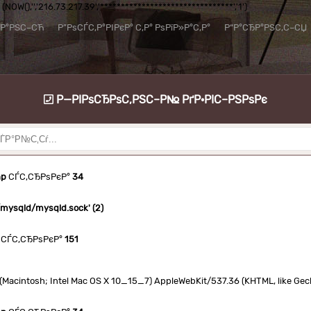
NOW(),'','216.73.217.39','********************************','1')
їР°РЅС–СЋ
Р”РѕСЃС‚Р°РІРєР° С‚Р° РѕРїР»Р°С‚Р°
Р“Р°СЂР°РЅС‚С–СЏ
Р—РІРѕСЂРѕС‚РЅС–Р№ РґР·РІС–РЅРѕРє
hp
СЃС‚СЂРѕРєР°
34
n/mysqld/mysqld.sock' (2)
СЃС‚СЂРѕРєР°
151
.0 (Macintosh; Intel Mac OS X 10_15_7) AppleWebKit/537.36 (KHTML, like Ge