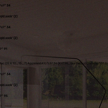
РєР°
34
ld.sock' (2)
РєР°
34
ld.sock' (2)
єР°
91
tel Mac OS X 10_15_7) AppleWebKit/537.36 (KHTML, like Gecko) Chrome/131.
РєР°
34
ld.sock' (2)
єР°
95