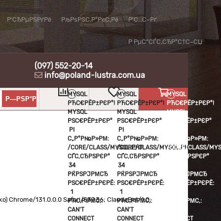
Р‘СЂРµРЅРґРё
РљРѕРЅС‚Р°РєС‚Рё
Р’С…С–Рґ
Р РµС”СЃС‚СЂР°С†С–СЏ
(097) 552-20-14
info@poland-lustra.com.ua
MYSQL
MYSQL
MYSQL
РЋС€РЁР±РЄР°!
РЋС€РЁР±РЄР°!
РЋС€РЁР±РЄР°!
MYSQL
MYSQL
MYSQL
РЅС€РЁР±РЄР°
РЅС€РЁР±РЄР°
РЅС€РЁР±РЄР°
РІ
РІ
РІ
С„Р°Р№Р»РΜ:
С„Р°Р№Р»РΜ:
С„Р°Р№Р»РΜ:
/CORE/CLASS/MYSQL.PHP
/CORE/CLASS/MYSQL.PHP
/CORE/CLASS/MYS
СЃС‚СЂРЅРЄР°
СЃС‚СЂРЅРЄР°
СЃС‚СЂРЅРЄР°
34
34
34
РЌРЅРЈРΜСЂ
РЌРЅРЈРΜСЂ
РЌРЅРЈРΜСЂ
РЅС€РЁР±РЄРЁ:
РЅС€РЁР±РЄРЁ:
РЅС€РЁР±РЄРЁ:
1
1
1
cko) Chrome/131.0.0.0 Safari/537.36; ClaudeBot/1.0;
РЋС‚РІРΜС‚:
РЋС‚РІРΜС‚:
РЋС‚РІРΜС‚:
CAN'T
CAN'T
CAN'T
CONNECT
CONNECT
CONNECT