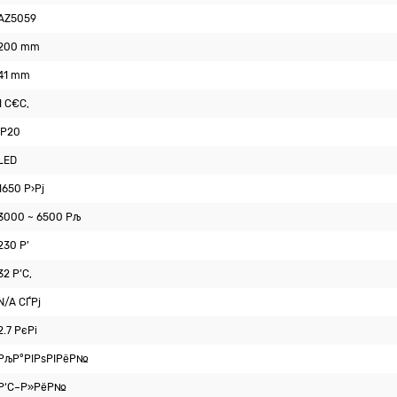
AZ5059
200 mm
41 mm
1 С€С‚
IP20
LED
1650 Р›Рј
3000 ~ 6500 Рљ
230 Р’
32 Р’С‚
N/A СЃРј
2.7 РєРі
РљР°РІРѕРІРёР№
Р‘С–Р»РёР№