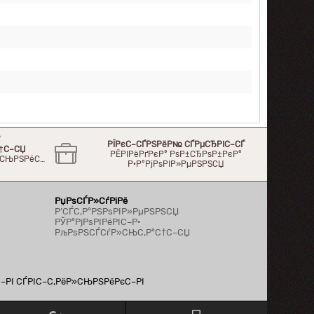
°
РЇРєС–СЃРЅРёР№ СЃРµСЂРІС–СЃ
†С–СЏ
РЁРІРёРґРєР° РѕР±СЂРѕР±РєР°
Р»СЊРЅРёС…
Р·Р°РјРѕРІР»РµРЅРЅСЏ
РџРѕСЃР»СѓРіРё
Р’СЃС‚Р°РЅРѕРІР»РµРЅРЅСЏ
РЎР°РјРѕРІРёРІС–Р·
РљРѕРЅСЃСѓР»СЊС‚Р°С†С–СЏ
С–РІ СЃРІС–С‚РёР»СЊРЅРёРєС–РІ