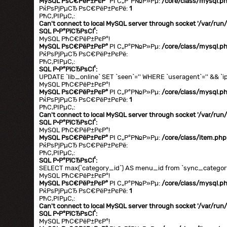
MySQL РѕС€РёР±РєР°
РІ С„Р°Р№Р»Рµ:
/core/class/mysql.p
РќРѕРјРµСЂ РѕС€РёР±РєРё:
1
РћС‚РІРµС‚:
Can't connect to local MySQL server through socket '/var/ru
SQL Р·Р°РїСЂРѕСЃ:
MySQL РћС€РёР±РєР°!
MySQL РѕС€РёР±РєР°
РІ С„Р°Р№Р»Рµ:
/core/class/mysql.p
РќРѕРјРµСЂ РѕС€РёР±РєРё:
РћС‚РІРµС‚:
SQL Р·Р°РїСЂРѕСЃ:
UPDATE `lib_online` SET `seen`='' WHERE `useragent`='' && `ip
MySQL РћС€РёР±РєР°!
MySQL РѕС€РёР±РєР°
РІ С„Р°Р№Р»Рµ:
/core/class/mysql.p
РќРѕРјРµСЂ РѕС€РёР±РєРё:
1
РћС‚РІРµС‚:
Can't connect to local MySQL server through socket '/var/ru
SQL Р·Р°РїСЂРѕСЃ:
MySQL РћС€РёР±РєР°!
MySQL РѕС€РёР±РєР°
РІ С„Р°Р№Р»Рµ:
/core/class/item.php
РќРѕРјРµСЂ РѕС€РёР±РєРё:
РћС‚РІРµС‚:
SQL Р·Р°РїСЂРѕСЃ:
SELECT max(`category_id`) AS menu_id from `sync_category`
MySQL РћС€РёР±РєР°!
MySQL РѕС€РёР±РєР°
РІ С„Р°Р№Р»Рµ:
/core/class/mysql.p
РќРѕРјРµСЂ РѕС€РёР±РєРё:
1
РћС‚РІРµС‚:
Can't connect to local MySQL server through socket '/var/ru
SQL Р·Р°РїСЂРѕСЃ:
MySQL РћС€РёР±РєР°!