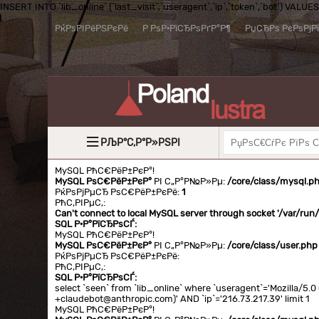
INSERT INTO `lib_online` (`last_visit`,`useragent`,`ip`,`token`,`bot`) VALUES (
РќРѕРІРёРЅРєРё
Р РѕР·РїСЂРѕРґР°Р¶
РџСЂРѕ РєРѕРјР
РЉР°С‚Р°Р»РЅРІ
MySQL РћС€РёР±РєР°!
MySQL РѕС€РёР±РєР°
РІ С„Р°Р№Р»Рµ:
/core/class/mysql.p
РќРѕРјРµСЂ РѕС€РёР±РєРё:
1
РћС‚РІРµС‚:
Can't connect to local MySQL server through socket '/var/ru
SQL Р·Р°РїСЂРѕСЃ:
MySQL РћС€РёР±РєР°!
MySQL РѕС€РёР±РєР°
РІ С„Р°Р№Р»Рµ:
/core/class/user.php
РќРѕРјРµСЂ РѕС€РёР±РєРё:
РћС‚РІРµС‚:
SQL Р·Р°РїСЂРѕСЃ:
select `seen` from `lib_online` where `useragent`='Mozilla/5
+claudebot@anthropic.com)' AND `ip`='216.73.217.39' limit 1
MySQL РћС€РёР±РєР°!