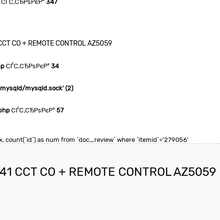
СЃС‚СЂРѕРєР°
347
CCT CO + REMOTE CONTROL AZ5059
hp
СЃС‚СЂРѕРєР°
34
n/mysqld/mysqld.sock' (2)
php
СЃС‚СЂРѕРєР°
57
 max, count(`id`) as num from `doc_review` where `itemid`='279056'
41 CCT CO + REMOTE CONTROL AZ5059