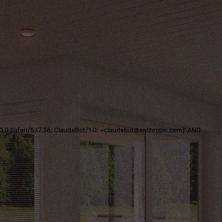
0.0.0 Safari/537.36; ClaudeBot/1.0; +claudebot@anthropic.com)' AND