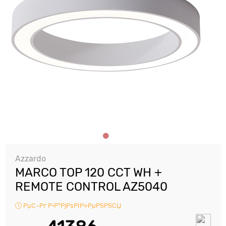
Azzardo
MARCO TOP 120 CCT WH +
REMOTE CONTROL AZ5040
РџС–Рґ Р·Р°РјРѕРІР»РµРЅРЅСЏ