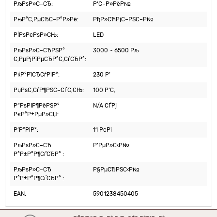
РљРѕР»С–СЂ:
Р‘С–Р»РёР№
РњР°С‚РµСЂС–Р°Р»Рё:
РђР»СЋРјС–РЅС–Р№
Р¦РѕРєРѕР»СЊ:
LED
РљРѕР»С–СЂРЅР°
3000 ~ 6500 Рљ
С‚РµРјРїРµСЂР°С‚СѓСЂР°:
РќР°РїСЂСѓРіР°:
230 Р’
РџРѕС‚СѓР¶РЅС–СЃС‚СЊ:
100 Р’С‚
Р”РѕРІР¶РёРЅР°
N/A СЃРј
РєР°Р±РµР»СЏ:
Р’Р°РіР°:
11 РєРі
РљРѕР»С–СЂ
Р‘РµР»С‹Р№
Р°Р±Р°Р¶СѓСЂР° :
РљРѕР»С–СЂ
Р§РµСЂРЅС‹Р№
Р°Р±Р°Р¶СѓСЂР° :
EAN:
5901238450405