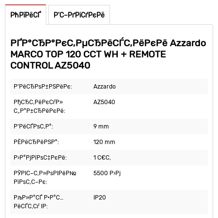
РћРїРёСЃ
Р’С–РґРіСѓРєРё
РҐР°СЂР°РєС‚РµСЂРёСЃС‚РёРєРё Azzardo
MARCO TOP 120 CCT WH + REMOTE
CONTROL AZ5040
Р’РёСЂРѕР±РЅРёРє:
Azzardo
РђСЂС‚РёРєСѓР»
AZ5040
С„Р°Р±СЂРёРєРё:
Р’РёСЃРѕС‚Р°:
9 mm
РЁРёСЂРёРЅР°:
120 mm
Р›Р°РјРїРѕС‡РєРё:
1 С€С‚
РЎРІС–С‚Р»РѕРІРёР№
5500 Р›Рј
РїРѕС‚С–Рє:
РљР»Р°СЃ Р·Р°С…
IP20
РёСЃС‚Сѓ IP: