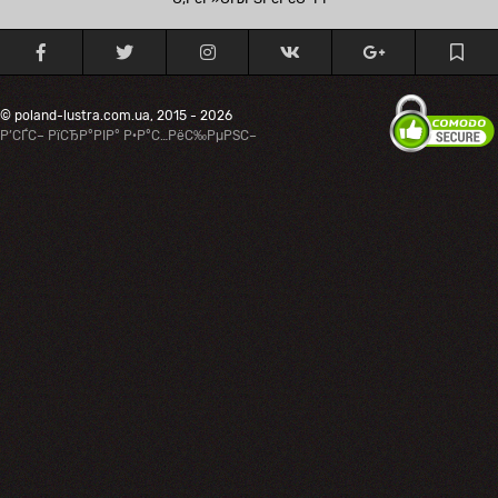
© poland-lustra.com.ua, 2015 - 2026
Р’СЃС– РїСЂР°РІР° Р·Р°С…РёС‰РµРЅС–