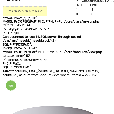
AZ5040
`IP`='216.73.217.177'
`IP`='216.73.217.1
+CLA
LIMIT
LIMIT
0
1
1
РљРѕРґ С‚РѕРІР°СЂСѓ:
0
0
MySQL РћС€РёР±РєР°!
279037
MySQL РѕС€РёР±РєР°
РІ С„Р°Р№Р»Рµ:
/core/class/mysql.php
СЃС‚СЂРѕРєР°
34
РќРѕРјРµСЂ РѕС€РёР±РєРё:
1
РћС‚РІРµС‚:
Can't connect to local MySQL server through socket
'/var/run/mysqld/mysqld.sock' (2)
SQL Р·Р°РїСЂРѕСЃ:
MySQL РћС€РёР±РєР°!
MySQL РѕС€РёР±РєР°
РІ С„Р°Р№Р»Рµ:
/core/modules/view.php
СЃС‚СЂРѕРєР°
57
РќРѕРјРµСЂ РѕС€РёР±РєРё:
РћС‚РІРµС‚:
SQL Р·Р°РїСЂРѕСЃ:
select floor(sum(`rate`)/count(`id`)) as stars, max(`rate`) as max,
count(`id`) as num from `doc_review` where `itemid`='279037'