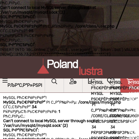
РћС‚РІРµС‚:
Can't connect to local MySQL server through socket
'/var/run/mysqld/mysqld.sock' (2)
SQL Р·Р°РїСЂРѕСЃ:
MySQL РћС€РёР±РєР°!
MySQL РѕС€РёР±РєР°
РІ С„Р°Р№Р»Рµ:
/core/class/user.php
СЃС‚СЂРѕРєР°
95
РќРѕРјРµСЂ РѕС€РёР±РєРё:
РћС‚РІРµС‚:
SQL Р·Р°РїСЂРѕСЃ:
INSERT INTO `lib_online` (`last_visit`,`useragent`,`ip`,`token`,`bot`) VALUES
(NOW(),'','216.73.217.177','********************************','1')
MYSQL
MYSQL
MYSQ
РЉР°С‚Р°Р»РЅРІ
РЋС€РЁР±РЄР°!
РЋС€РЁР±РЄР°
РЋС€
MYSQL
MYSQL
MYSQ
MySQL РћС€РёР±РєР°!
РЅС€РЁР±РЄР°
РЅС€РЁР±РЄР°
РЅС€
MySQL РѕС€РёР±РєР°
РІ С„Р°Р№Р»Рµ:
/core/class/mysql.php
РІ
РІ
РІ
СЃС‚СЂРѕРєР°
34
С„Р°Р№Р»РΜ:
С„Р°Р№Р»РΜ:
С„Р°
РќРѕРјРµСЂ РѕС€РёР±РєРё:
1
РћС‚РІРµС‚:
/CORE/CLASS/MYSQL.PHP
/CORE/CLASS/
/COR
Can't connect to local MySQL server through socket
СЃС‚СЂРЅРЄР°
СЃС‚СЂРЅРЄР°
СЃС‚
'/var/run/mysqld/mysqld.sock' (2)
34
34
34
SQL Р·Р°РїСЂРѕСЃ:
РЌРЅРЈРΜСЂ
РЌРЅРЈРΜСЂ
РЌРЅ
MySQL РћС€РёР±РєР°!
РЅС€РЁР±РЄРЁ:
РЅС€РЁР±РЄРЁ
РЅС€